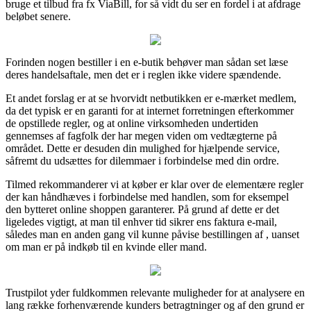
bruge et tilbud fra fx ViaBill, for så vidt du ser en fordel i at afdrage
beløbet senere.
Forinden nogen bestiller i en e-butik behøver man sådan set læse
deres handelsaftale, men det er i reglen ikke videre spændende.
Et andet forslag er at se hvorvidt netbutikken er e-mærket medlem,
da det typisk er en garanti for at internet forretningen efterkommer
de opstillede regler, og at online virksomheden undertiden
gennemses af fagfolk der har megen viden om vedtægterne på
området. Dette er desuden din mulighed for hjælpende service,
såfremt du udsættes for dilemmaer i forbindelse med din ordre.
Tilmed rekommanderer vi at køber er klar over de elementære regler
der kan håndhæves i forbindelse med handlen, som for eksempel
den bytteret online shoppen garanterer. På grund af dette er det
ligeledes vigtigt, at man til enhver tid sikrer ens faktura e-mail,
således man en anden gang vil kunne påvise bestillingen af , uanset
om man er på indkøb til en kvinde eller mand.
Trustpilot yder fuldkommen relevante muligheder for at analysere en
lang række forhenværende kunders betragtninger og af den grund er