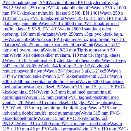
PVC-kloakbøjning, SN4
Wavin 250 mm PVC skydemuffe, grå,
PN12,5
Wavin 250 mm PVC-kloakdobbeltmuffe
Wavin 250 x 1000
mm PVC-kloakrør m/muffe, klasse S SN8, EN 1401
Wavin 250 x
110 mm 45 gr. PVC-kloakgrenrør
Wavin 250 x 315 mm TP1-brønd,
glat, lige gennemløb
Wavin 250 x 6000 mm PVC-kloakrør med
muffe, klasse S SN8, EN1401
Wavin 2500 l sandfang uden
opføring, 160 mm til-/afgang
Wavin 250mm 15gr. pvc kloak bøjn.
nw
Wavin 250x600mm sort PP Tegra rense- og insp.brønd type 1 til
glat rør
Wavin 25mm alupex rør hvid 50m (50 mtr)
Wavin 25×1"
tigris m1 overg. m/oml
Wavin 28/23 mm Tigris tomrør sort 50
mtr.
Wavin 3 l/s olieudskiller m/alarm, 110 mm til-/afgang, klasse
1
Wavin 3-10 l/s automatisk flydelukke til olieudskiller
Wavin 3-vejs
3/4" term.bl.35-65g
Wavin 3/4 ford.rør 2 afg.1/2
Wavin 3/4
reguleringsventil np/np
Wavin 3/4′ ford.rør 3 afg.1/2′ cc50
Wavin
3/4" ew rørhold enkelt
Wavin 3/4` Sikkerhedsventil 2,5Bar
Wavin
300 x 2000 mm vertikal infiltrationsbrønd
Wavin 3000 l samletank
med opføringsrør og dæksel, PE
Wavin 315 mm 15 gr. LITE PVC-
kloakbøjning, SN4
Wavin 315 mm bund med gummiring til
opføringsrør
Wavin 315 mm central PVC-tagnedløbsbrønd med
vandlås, 70 l
Wavin 315 mm dæksel til kegle, PVC-genbrugsplast,
1,5 t
Wavin 315 mm gummiring til opføringsrør
Wavin 315 mm
indvendig dobbeltmuffe, med gummiringe
Wavin 315 mm PVC-
kloakdobbeltmuffe
Wavin 315 mm PVC-skydemuffe, grå,
PN12,5
Wavin 315 x 1000 mm PVC-forlænger med muffe
Wavin
315 x 110 mm 45 gr. PVC-kloakgrenrør
Wavin 315 x 110 mm PVC-