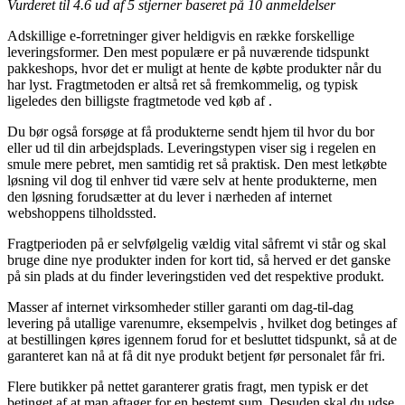
Vurderet til
4.6
ud af 5 stjerner baseret på
10
anmeldelser
Adskillige e-forretninger giver heldigvis en række forskellige
leveringsformer. Den mest populære er på nuværende tidspunkt
pakkeshops, hvor det er muligt at hente de købte produkter når du
har lyst. Fragtmetoden er altså ret så fremkommelig, og typisk
ligeledes den billigste fragtmetode ved køb af .
Du bør også forsøge at få produkterne sendt hjem til hvor du bor
eller ud til din arbejdsplads. Leveringstypen viser sig i regelen en
smule mere pebret, men samtidig ret så praktisk. Den mest letkøbte
løsning vil dog til enhver tid være selv at hente produkterne, men
den løsning forudsætter at du lever i nærheden af internet
webshoppens tilholdssted.
Fragtperioden på er selvfølgelig vældig vital såfremt vi står og skal
bruge dine nye produkter inden for kort tid, så herved er det ganske
på sin plads at du finder leveringstiden ved det respektive produkt.
Masser af internet virksomheder stiller garanti om dag-til-dag
levering på utallige varenumre, eksempelvis , hvilket dog betinges af
at bestillingen køres igennem forud for et besluttet tidspunkt, så at de
garanteret kan nå at få dit nye produkt betjent før personalet får fri.
Flere butikker på nettet garanterer gratis fragt, men typisk er det
betinget af at man aftager for en bestemt sum. Desuden skal du udse