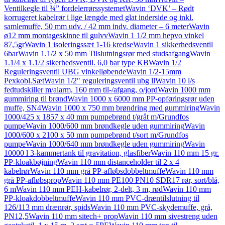
Ventilkegle til ¾” fordelerrørssystemet
Wavin ‘DVK’ – Rødt
korrugeret kabelrør i lige længde med glat inderside og inkl.
samlemuffe, 50 mm udv. / 42 mm indv. diameter – 6 meter
Wavin
ø12 mm montageskinne til gulvv
Wavin 1 1/2 mm hepvo vinkel
87,5gr
Wavin 1 isoleringssæt 1-16 kredse
Wavin 1 sikkerhedsventil
6bar
Wavin 1.1/2 x 50 mm Tilslutningsrør med studsafgang
Wavin
1.1/4 x 1.1/2 sikerhedsventil. 6,0 bar type KB
Wavin 1/2
Reguleringsventil UBG vinkelløbende
Wavin 1/2-15mm
Pexkobl.Sæt
Wavin 1/2" reguleringsventil ubg ll
Wavin 10 l/s
fedtudskiller m/alarm, 160 mm til-/afgang, o/jord
Wavin 1000 mm
gummiring til brønd
Wavin 1000 x 6000 mm PP-opføringsrør uden
muffe, SN4
Wavin 1000 x 750 mm brøndring med gummiring
Wavin
1000/425 x 1857 x 40 mm pumpebrønd t/gråt m/Grundfos
pumpe
Wavin 1000/600 mm brøndkegle uden gummiring
Wavin
1000/600 x 2100 x 50 mm pumpebrønd t/sort m/Grundfos
pumpe
Wavin 1000/640 mm brøndkegle uden gummiring
Wavin
10000 l 3-kammertank til gravitation, glasfiber
Wavin 110 mm 15 gr.
PP-kloakbøjning
Wavin 110 mm distanceholder til 2 x 4
kabelrør
Wavin 110 mm grå PP-afløbsdobbeltmuffe
Wavin 110 mm
grå PP-afløbsprop
Wavin 110 mm PE100 PN10 SDR17 rør, sort/blå,
6 m
Wavin 110 mm PEH-kabelrør, 2-delt, 3 m, rød
Wavin 110 mm
PP-kloakdobbeltmuffe
Wavin 110 mm PVC-dræntilslutning til
126/113 mm drænrør, spids
Wavin 110 mm PVC-skydemuffe, grå,
PN12,5
Wavin 110 mm sitech+ prop
Wavin 110 mm sivestreng uden