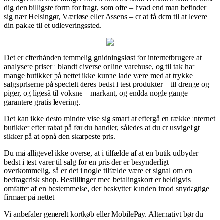
dig den billigste form for fragt, som ofte – hvad end man befinder
sig nær Helsingør, Værløse eller Assens – er at få dem til at levere
din pakke til et udleveringssted.
Det er efterhånden temmelig gnidningsløst for internetbrugere at
analysere priser i blandt diverse online varehuse, og til tak har
mange butikker på nettet ikke kunne lade være med at trykke
salgspriserne på specielt deres bedst i test produkter – til drenge og
piger, og ligeså til voksne – markant, og endda nogle gange
garantere gratis levering.
Det kan ikke desto mindre vise sig smart at eftergå en række internet
butikker efter rabat på før du handler, således at du er usvigeligt
sikker på at opnå den skarpeste pris.
Du må alligevel ikke overse, at i tilfælde af at en butik udbyder
bedst i test varer til salg for en pris der er besynderligt
overkommelig, så er det i nogle tilfælde være et signal om en
bedragerisk shop. Bestillinger med betalingskort er heldigvis
omfattet af en bestemmelse, der beskytter kunden imod snydagtige
firmaer på nettet.
Vi anbefaler generelt kortkøb eller MobilePay. Alternativt bør du