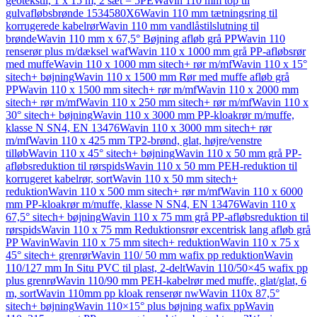
geotekstil, 1 x 15 m, 2 sæt = 5PE
Wavin 110 mm top til
gulvafløbsbrønde 1534580X6
Wavin 110 mm tætningsring til
korrugerede kabelrør
Wavin 110 mm vandlåstilslutning til
brønde
Wavin 110 mm x 67,5° Bøjning afløb grå PP
Wavin 110
renserør plus m/dæksel waf
Wavin 110 x 1000 mm grå PP-afløbsrør
med muffe
Wavin 110 x 1000 mm sitech+ rør m/mf
Wavin 110 x 15°
sitech+ bøjning
Wavin 110 x 1500 mm Rør med muffe afløb grå
PP
Wavin 110 x 1500 mm sitech+ rør m/mf
Wavin 110 x 2000 mm
sitech+ rør m/mf
Wavin 110 x 250 mm sitech+ rør m/mf
Wavin 110 x
30° sitech+ bøjning
Wavin 110 x 3000 mm PP-kloakrør m/muffe,
klasse N SN4, EN 13476
Wavin 110 x 3000 mm sitech+ rør
m/mf
Wavin 110 x 425 mm TP2-brønd, glat, højre/venstre
tilløb
Wavin 110 x 45° sitech+ bøjning
Wavin 110 x 50 mm grå PP-
afløbsreduktion til rørspids
Wavin 110 x 50 mm PEH-reduktion til
korrugeret kabelrør, sort
Wavin 110 x 50 mm sitech+
reduktion
Wavin 110 x 500 mm sitech+ rør m/mf
Wavin 110 x 6000
mm PP-kloakrør m/muffe, klasse N SN4, EN 13476
Wavin 110 x
67,5° sitech+ bøjning
Wavin 110 x 75 mm grå PP-afløbsreduktion til
rørspids
Wavin 110 x 75 mm Reduktionsrør excentrisk lang afløb grå
PP Wavin
Wavin 110 x 75 mm sitech+ reduktion
Wavin 110 x 75 x
45° sitech+ grenrør
Wavin 110/ 50 mm wafix pp reduktion
Wavin
110/127 mm In Situ PVC til plast, 2-delt
Wavin 110/50×45 wafix pp
plus grenrø
Wavin 110/90 mm PEH-kabelrør med muffe, glat/glat, 6
m, sort
Wavin 110mm pp kloak renserør nw
Wavin 110x 87,5°
sitech+ bøjning
Wavin 110×15° plus bøjning wafix pp
Wavin