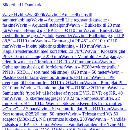
Sikkerhed i Danmark
Wave Hvid 32w 3000k
Wavin – Aquacell clips til
sammenkobling
Wavin – Aquacell Lite regnvandskassette /
faskine
Wavin – Aquacell stabelpind
Wavin – Bukkefix til 20 mm
rør
Wavin – Bøjning glat PP 15° – Ø110 mm
Wavin – Endestykker
med udluftning og påfyldningsventiler
Wavin – Fodbøjning glat PP
88,5° – Ø110 mm
Wavin – Grenrør glat PP 45° – Ø110 x Ø110
mm
Wavin – In-situ påboringstilslutning – 110 mm
Wavin –
Kapilarrørstermostat med kort føler, 20-70°C
Wavin – Kloakrør glat
PP Ø110 mm – længde 250 mm
Wavin – Manifold 2 + 2 afgange,
uden flowmeter på fremløb, til Ø20 x 2,0 mm pex-rør
Wavin –
Ophængningsbeslag til fordelerrør
Wavin – PE80-trykrør (rulle /
PN10 / SRD11 / sort med blå stribe), Ø20 mm – 50 meter
Wavin –
Plastdæksel til korrugeret opføringsrør, Ø315 mm
Wavin – PP
overgang til betonmuffe – Ø110 x Ø149 mm
Wavin – Prop glat PP –
Ø110 mm
Wavin – Reduktion glat PP – Ø160 ->Ø110 mm
Wavin –
Samlemuffe ‘type M’ til kabelrør af typen DVK, DVR og KR, 40
mm
Wavin – Sikkerhedsaggregat VR22 m. kompress./muffer, 22
mm x ¾” x ¾” – 10 bar
Wavin – Sikkerhedsventil K15 m. muffer,
½” x ½” – 2,5 bar
Wavin – Skydemuffe glat PP – Ø110 mm
Wavin –
Sort tomrør, Ø25/20 mm, 50 meter
Wavin – Telestat med VA 50
adaptor (M30x1,5), NC (strømløs lukket), 230Vac
Wavin – Vandlås-
indsats glat PP – Ø110 mm
Wavin – Vandtæt samlemuffe ‘type MT’
til kabelrør af typen DVK, DVR og KR, 50 mm
Wavin –