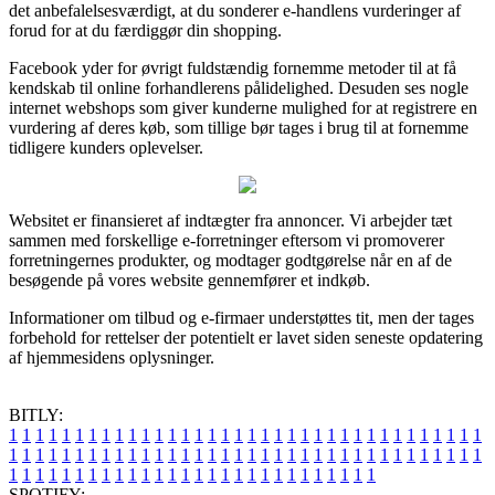
det anbefalelsesværdigt, at du sonderer e-handlens vurderinger af
forud for at du færdiggør din shopping.
Facebook yder for øvrigt fuldstændig fornemme metoder til at få
kendskab til online forhandlerens pålidelighed. Desuden ses nogle
internet webshops som giver kunderne mulighed for at registrere en
vurdering af deres køb, som tillige bør tages i brug til at fornemme
tidligere kunders oplevelser.
Websitet er finansieret af indtægter fra annoncer. Vi arbejder tæt
sammen med forskellige e-forretninger eftersom vi promoverer
forretningernes produkter, og modtager godtgørelse når en af de
besøgende på vores website gennemfører et indkøb.
Informationer om tilbud og e-firmaer understøttes tit, men der tages
forbehold for rettelser der potentielt er lavet siden seneste opdatering
af hjemmesidens oplysninger.
BITLY:
1
1
1
1
1
1
1
1
1
1
1
1
1
1
1
1
1
1
1
1
1
1
1
1
1
1
1
1
1
1
1
1
1
1
1
1
1
1
1
1
1
1
1
1
1
1
1
1
1
1
1
1
1
1
1
1
1
1
1
1
1
1
1
1
1
1
1
1
1
1
1
1
1
1
1
1
1
1
1
1
1
1
1
1
1
1
1
1
1
1
1
1
1
1
1
1
1
1
1
1
SPOTIFY: