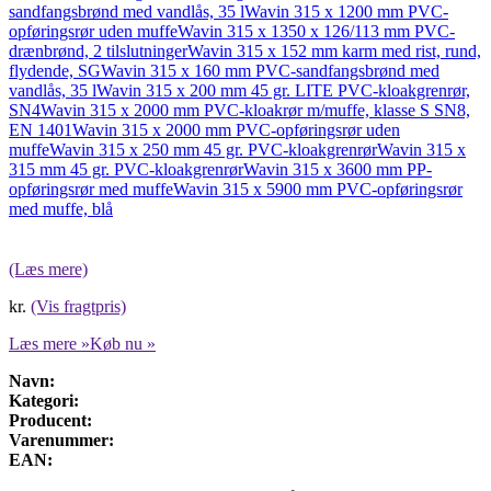
sandfangsbrønd med vandlås, 35 l
Wavin 315 x 1200 mm PVC-
opføringsrør uden muffe
Wavin 315 x 1350 x 126/113 mm PVC-
drænbrønd, 2 tilslutninger
Wavin 315 x 152 mm karm med rist, rund,
flydende, SG
Wavin 315 x 160 mm PVC-sandfangsbrønd med
vandlås, 35 l
Wavin 315 x 200 mm 45 gr. LITE PVC-kloakgrenrør,
SN4
Wavin 315 x 2000 mm PVC-kloakrør m/muffe, klasse S SN8,
EN 1401
Wavin 315 x 2000 mm PVC-opføringsrør uden
muffe
Wavin 315 x 250 mm 45 gr. PVC-kloakgrenrør
Wavin 315 x
315 mm 45 gr. PVC-kloakgrenrør
Wavin 315 x 3600 mm PP-
opføringsrør med muffe
Wavin 315 x 5900 mm PVC-opføringsrør
med muffe, blå
(Læs mere)
kr.
(Vis fragtpris)
Læs mere »
Køb nu »
Navn:
Kategori:
Producent:
Varenummer:
EAN: