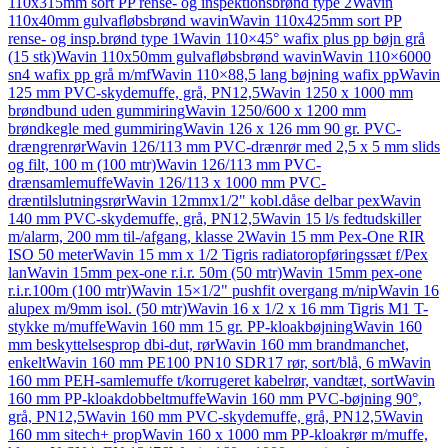
110x315mm sort PP rense- og inspektionsbrønd type 2
Wavin
110x40mm gulvafløbsbrønd wavin
Wavin 110x425mm sort PP
rense- og insp.brønd type 1
Wavin 110×45° wafix plus pp bøjn grå
(15 stk)
Wavin 110x50mm gulvafløbsbrønd wavin
Wavin 110×6000
sn4 wafix pp grå m/mf
Wavin 110×88,5 lang bøjning wafix pp
Wavin
125 mm PVC-skydemuffe, grå, PN12,5
Wavin 1250 x 1000 mm
brøndbund uden gummiring
Wavin 1250/600 x 1200 mm
brøndkegle med gummiring
Wavin 126 x 126 mm 90 gr. PVC-
drængrenrør
Wavin 126/113 mm PVC-drænrør med 2,5 x 5 mm slids
og filt, 100 m (100 mtr)
Wavin 126/113 mm PVC-
drænsamlemuffe
Wavin 126/113 x 1000 mm PVC-
dræntilslutningsrør
Wavin 12mmx1/2" kobl.dåse delbar pex
Wavin
140 mm PVC-skydemuffe, grå, PN12,5
Wavin 15 l/s fedtudskiller
m/alarm, 200 mm til-/afgang, klasse 2
Wavin 15 mm Pex-One RIR
ISO 50 meter
Wavin 15 mm x 1/2 Tigris radiatoropføringssæt f/Pex
lan
Wavin 15mm pex-one r.i.r. 50m (50 mtr)
Wavin 15mm pex-one
r.i.r.100m (100 mtr)
Wavin 15×1/2" pushfit overgang m/nip
Wavin 16
alupex m/9mm isol. (50 mtr)
Wavin 16 x 1/2 x 16 mm Tigris M1 T-
stykke m/muffe
Wavin 160 mm 15 gr. PP-kloakbøjning
Wavin 160
mm beskyttelsesprop dbi-dut, rør
Wavin 160 mm brandmanchet,
enkelt
Wavin 160 mm PE100 PN10 SDR17 rør, sort/blå, 6 m
Wavin
160 mm PEH-samlemuffe t/korrugeret kabelrør, vandtæt, sort
Wavin
160 mm PP-kloakdobbeltmuffe
Wavin 160 mm PVC-bøjning 90°,
grå, PN12,5
Wavin 160 mm PVC-skydemuffe, grå, PN12,5
Wavin
160 mm sitech+ prop
Wavin 160 x 1000 mm PP-kloakrør m/muffe,