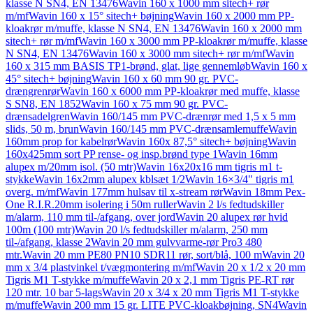
klasse N SN4, EN 13476
Wavin 160 x 1000 mm sitech+ rør
m/mf
Wavin 160 x 15° sitech+ bøjning
Wavin 160 x 2000 mm PP-
kloakrør m/muffe, klasse N SN4, EN 13476
Wavin 160 x 2000 mm
sitech+ rør m/mf
Wavin 160 x 3000 mm PP-kloakrør m/muffe, klasse
N SN4, EN 13476
Wavin 160 x 3000 mm sitech+ rør m/mf
Wavin
160 x 315 mm BASIS TP1-brønd, glat, lige gennemløb
Wavin 160 x
45° sitech+ bøjning
Wavin 160 x 60 mm 90 gr. PVC-
drængrenrør
Wavin 160 x 6000 mm PP-kloakrør med muffe, klasse
S SN8, EN 1852
Wavin 160 x 75 mm 90 gr. PVC-
drænsadelgren
Wavin 160/145 mm PVC-drænrør med 1,5 x 5 mm
slids, 50 m, brun
Wavin 160/145 mm PVC-drænsamlemuffe
Wavin
160mm prop for kabelrør
Wavin 160x 87,5° sitech+ bøjning
Wavin
160x425mm sort PP rense- og insp.brønd type 1
Wavin 16mm
alupex m/20mm isol. (50 mtr)
Wavin 16x20x16 mm tigris m1 t-
stykke
Wavin 16x2mm alupex kblsæt 1/2
Wavin 16×3/4" tigris m1
overg. m/mf
Wavin 177mm hulsav til x-stream rør
Wavin 18mm Pex-
One R.I.R.20mm isolering i 50m ruller
Wavin 2 l/s fedtudskiller
m/alarm, 110 mm til-/afgang, over jord
Wavin 20 alupex rør hvid
100m (100 mtr)
Wavin 20 l/s fedtudskiller m/alarm, 250 mm
til-/afgang, klasse 2
Wavin 20 mm gulvvarme-rør Pro3 480
mtr.
Wavin 20 mm PE80 PN10 SDR11 rør, sort/blå, 100 m
Wavin 20
mm x 3/4 plastvinkel t/vægmontering m/mf
Wavin 20 x 1/2 x 20 mm
Tigris M1 T-stykke m/muffe
Wavin 20 x 2,1 mm Tigris PE-RT rør
120 mtr. 10 bar 5-lags
Wavin 20 x 3/4 x 20 mm Tigris M1 T-stykke
m/muffe
Wavin 200 mm 15 gr. LITE PVC-kloakbøjning, SN4
Wavin