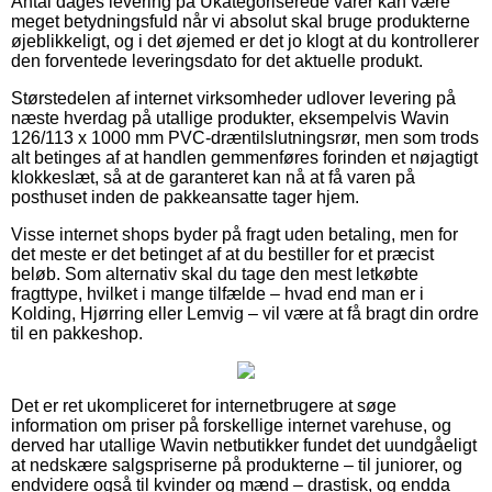
Antal dages levering på Ukategoriserede varer kan være
meget betydningsfuld når vi absolut skal bruge produkterne
øjeblikkeligt, og i det øjemed er det jo klogt at du kontrollerer
den forventede leveringsdato for det aktuelle produkt.
Størstedelen af internet virksomheder udlover levering på
næste hverdag på utallige produkter, eksempelvis Wavin
126/113 x 1000 mm PVC-dræntilslutningsrør, men som trods
alt betinges af at handlen gemmenføres forinden et nøjagtigt
klokkeslæt, så at de garanteret kan nå at få varen på
posthuset inden de pakkeansatte tager hjem.
Visse internet shops byder på fragt uden betaling, men for
det meste er det betinget af at du bestiller for et præcist
beløb. Som alternativ skal du tage den mest letkøbte
fragttype, hvilket i mange tilfælde – hvad end man er i
Kolding, Hjørring eller Lemvig – vil være at få bragt din ordre
til en pakkeshop.
Det er ret ukompliceret for internetbrugere at søge
information om priser på forskellige internet varehuse, og
derved har utallige Wavin netbutikker fundet det uundgåeligt
at nedskære salgspriserne på produkterne – til juniorer, og
endvidere også til kvinder og mænd – drastisk, og endda