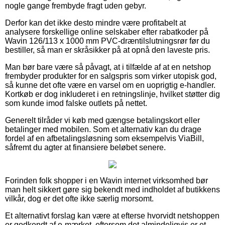
nogle gange frembyde fragt uden gebyr.
Derfor kan det ikke desto mindre være profitabelt at
analysere forskellige online selskaber efter rabatkoder på
Wavin 126/113 x 1000 mm PVC-dræntilslutningsrør før du
bestiller, så man er skråsikker på at opnå den laveste pris.
Man bør bare være så påvagt, at i tilfælde af at en netshop
frembyder produkter for en salgspris som virker utopisk god,
så kunne det ofte være en varsel om en uoprigtig e-handler.
Kortkøb er dog inkluderet i en retningslinje, hvilket støtter dig
som kunde imod falske outlets på nettet.
Generelt tilråder vi køb med gængse betalingskort eller
betalinger med mobilen. Som et alternativ kan du drage
fordel af en afbetalingsløsning som eksempelvis ViaBill,
såfremt du agter at finansiere beløbet senere.
Forinden folk shopper i en Wavin internet virksomhed bør
man helt sikkert gøre sig bekendt med indholdet af butikkens
vilkår, dog er det ofte ikke særlig morsomt.
Et alternativt forslag kan være at efterse hvorvidt netshoppen
er godkendt af e-mærket, eftersom det almindeligvis er et