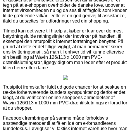
tegn på at e-shoppen overholder de danske love, udover at
internet virksomheden nu og da ses til af fagfolk som kender
til de gældende vilkår. Dette er en god genvej til assistance,
ifald du udsættes for udfordringer ved din shopping.
Tilmed kan det være til hjælp at køber er klar over de mest
betydningsfulde retningslinjer der indvirker på handlen, til
eksempel den returpolitik internet forretningen benytter. På
grund af dette er det tillige vigtigt, at man permanent sikrer
ens kvitteringsmail, så man til enhver tid vil kunne eftervise
sin bestilling af Wavin 126/113 x 1000 mm PVC-
dræntilslutningsrør, ligegyldigt om man leder efter et produkt
til en herre eller dame.
Trustpilot fremskaffer fuldt ud gode chancer for at beskue en
række forhenværende kunders synspunkter og derfor er det
klogt, at du verificerer online shoppens anmeldelser af
Wavin 126/113 x 1000 mm PVC-dræntilslutningsrør forud for
at du shopper.
Facebook frembringer på samme måde forholdsvis
anstændige metoder til at få en idé om e-forhandlerens
kundefokus. I øvrigt ser vi faktisk internet varehuse hvor man