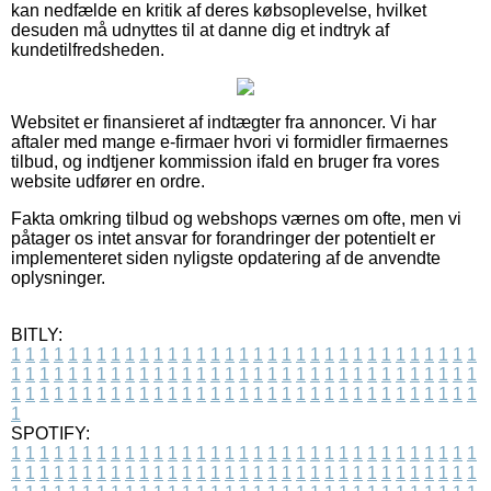
kan nedfælde en kritik af deres købsoplevelse, hvilket
desuden må udnyttes til at danne dig et indtryk af
kundetilfredsheden.
Websitet er finansieret af indtægter fra annoncer. Vi har
aftaler med mange e-firmaer hvori vi formidler firmaernes
tilbud, og indtjener kommission ifald en bruger fra vores
website udfører en ordre.
Fakta omkring tilbud og webshops værnes om ofte, men vi
påtager os intet ansvar for forandringer der potentielt er
implementeret siden nyligste opdatering af de anvendte
oplysninger.
BITLY:
1
1
1
1
1
1
1
1
1
1
1
1
1
1
1
1
1
1
1
1
1
1
1
1
1
1
1
1
1
1
1
1
1
1
1
1
1
1
1
1
1
1
1
1
1
1
1
1
1
1
1
1
1
1
1
1
1
1
1
1
1
1
1
1
1
1
1
1
1
1
1
1
1
1
1
1
1
1
1
1
1
1
1
1
1
1
1
1
1
1
1
1
1
1
1
1
1
1
1
1
SPOTIFY:
1
1
1
1
1
1
1
1
1
1
1
1
1
1
1
1
1
1
1
1
1
1
1
1
1
1
1
1
1
1
1
1
1
1
1
1
1
1
1
1
1
1
1
1
1
1
1
1
1
1
1
1
1
1
1
1
1
1
1
1
1
1
1
1
1
1