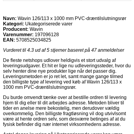
Navn:
Wavin 126/113 x 1000 mm PVC-dræntilslutningsrør
Kategori:
Ukategoriserede varer
Producent:
Wavin
Varenummer:
197096128
EAN:
5708525034825
Vurderet til
4.3
ud af 5 stjerner baseret på
47
anmeldelser
De fleste netshops udlover heldigvis et stort udvalg af
leveringsudgaver. Et hit er lige nu udleveringssteder, hvor du
selv henter dine nye produkter lige når det passer dig.
Leveringsmetoden er jo ret let, samt mange gange tilmed
den billigste type af levering ved køb af Wavin 126/113 x
1000 mm PVC-dræntilslutningsrør.
Du burde omvendt tænke over at bestille ordren til levering
hjem til dig eller til dit arbejdes adresse. Metoden bliver til
tider en anelse mere bekostelig, men derudover vældig
overkommelig. Den billigste fragtløsning vil dog utvivlsomt
være at hente ordren selv, som desværre betinges af at du
fysisk befinder dig nær internet virksomhedens adresse.