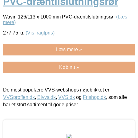
PVC-dræntilslutningsrør
Wavin 126/113 x 1000 mm PVC-dræntilslutningsrør
(Læs
mere)
277.75
kr.
(Vis fragtpris)
Læs mere »
Køb nu »
De mest populære VVS-webshops i øjeblikket er
VVSproffen.dk
,
Elvvs.dk
,
VVS.dk
og
Frishop.dk
, som alle
har et stort sortiment til gode priser.