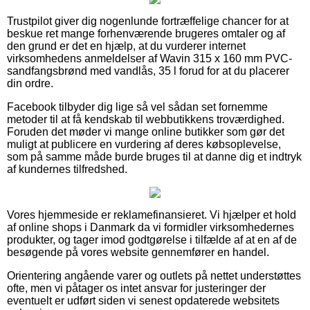
Trustpilot giver dig nogenlunde fortræffelige chancer for at
beskue ret mange forhenværende brugeres omtaler og af
den grund er det en hjælp, at du vurderer internet
virksomhedens anmeldelser af Wavin 315 x 160 mm PVC-
sandfangsbrønd med vandlås, 35 l forud for at du placerer
din ordre.
Facebook tilbyder dig lige så vel sådan set fornemme
metoder til at få kendskab til webbutikkens troværdighed.
Foruden det møder vi mange online butikker som gør det
muligt at publicere en vurdering af deres købsoplevelse,
som på samme måde burde bruges til at danne dig et indtryk
af kundernes tilfredshed.
Vores hjemmeside er reklamefinansieret. Vi hjælper et hold
af online shops i Danmark da vi formidler virksomhedernes
produkter, og tager imod godtgørelse i tilfælde af at en af de
besøgende på vores website gennemfører en handel.
Orientering angående varer og outlets på nettet understøttes
ofte, men vi påtager os intet ansvar for justeringer der
eventuelt er udført siden vi senest opdaterede websitets