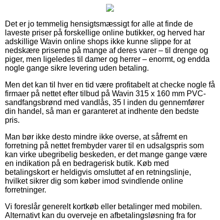
Det er jo temmelig hensigtsmæssigt for alle at finde de
laveste priser på forskellige online butikker, og herved har
adskillige Wavin online shops ikke kunne slippe for at
nedskære priserne på mange af deres varer – til drenge og
piger, men ligeledes til damer og herrer – enormt, og endda
nogle gange sikre levering uden betaling.
Men det kan til hver en tid være profitabelt at checke nogle få
firmaer på nettet efter tilbud på Wavin 315 x 160 mm PVC-
sandfangsbrønd med vandlås, 35 l inden du gennemfører
din handel, så man er garanteret at indhente den bedste
pris.
Man bør ikke desto mindre ikke overse, at såfremt en
forretning på nettet frembyder varer til en udsalgspris som
kan virke ubegribelig beskeden, er det mange gange være
en indikation på en bedragerisk butik. Køb med
betalingskort er heldigvis omsluttet af en retningslinje,
hvilket sikrer dig som køber imod svindlende online
forretninger.
Vi foreslår generelt kortkøb eller betalinger med mobilen.
Alternativt kan du overveje en afbetalingsløsning fra for