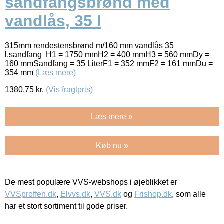
sandfangsbrønd med
vandlås, 35 l
315mm rendestensbrønd m/160 mm vandlås 35
l.sandfang H1 = 1750 mmH2 = 400 mmH3 = 560 mmDy =
160 mmSandfang = 35 LiterF1 = 352 mmF2 = 161 mmDu =
354 mm
(Læs mere)
1380.75
kr.
(Vis fragtpris)
Læs mere »
Køb nu »
De mest populære VVS-webshops i øjeblikket er
VVSproffen.dk
,
Elvvs.dk
,
VVS.dk
og
Frishop.dk
, som alle
har et stort sortiment til gode priser.