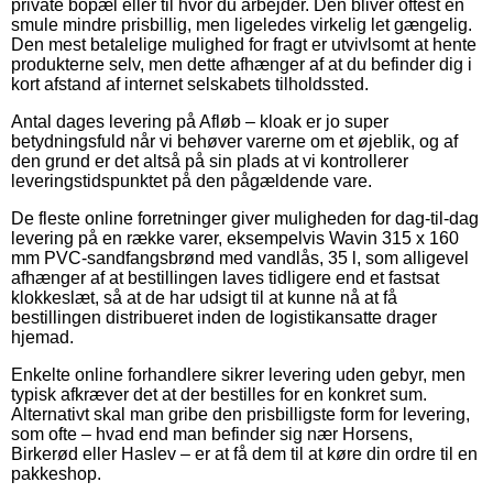
private bopæl eller til hvor du arbejder. Den bliver oftest en
smule mindre prisbillig, men ligeledes virkelig let gængelig.
Den mest betalelige mulighed for fragt er utvivlsomt at hente
produkterne selv, men dette afhænger af at du befinder dig i
kort afstand af internet selskabets tilholdssted.
Antal dages levering på Afløb – kloak er jo super
betydningsfuld når vi behøver varerne om et øjeblik, og af
den grund er det altså på sin plads at vi kontrollerer
leveringstidspunktet på den pågældende vare.
De fleste online forretninger giver muligheden for dag-til-dag
levering på en række varer, eksempelvis Wavin 315 x 160
mm PVC-sandfangsbrønd med vandlås, 35 l, som alligevel
afhænger af at bestillingen laves tidligere end et fastsat
klokkeslæt, så at de har udsigt til at kunne nå at få
bestillingen distribueret inden de logistikansatte drager
hjemad.
Enkelte online forhandlere sikrer levering uden gebyr, men
typisk afkræver det at der bestilles for en konkret sum.
Alternativt skal man gribe den prisbilligste form for levering,
som ofte – hvad end man befinder sig nær Horsens,
Birkerød eller Haslev – er at få dem til at køre din ordre til en
pakkeshop.