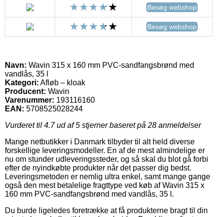
Besøg webshop
Besøg webshop
Navn:
Wavin 315 x 160 mm PVC-sandfangsbrønd med
vandlås, 35 l
Kategori:
Afløb – kloak
Producent:
Wavin
Varenummer:
193116160
EAN:
5708525028244
Vurderet til
4.7
ud af 5 stjerner baseret på
28
anmeldelser
Mange netbutikker i Danmark tilbyder til alt held diverse
forskellige leveringsmodeller. En af de mest almindelige er
nu om stunder udleveringssteder, og så skal du blot gå forbi
efter de nyindkøbte produkter når det passer dig bedst.
Leveringsmetoden er nemlig ultra enkel, samt mange gange
også den mest betalelige fragttype ved køb af Wavin 315 x
160 mm PVC-sandfangsbrønd med vandlås, 35 l.
Du burde ligeledes foretrække at få produkterne bragt til din