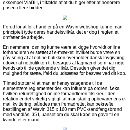
eksempel ViaBill, i tilfælde af at du higer efter at honorere
prisen i flere bidder.
Forud for at folk handler på en Wavin webshop kunne man
principielt tyde deres handelsvilkår, det er dog i reglen et
omfattende arbejde.
En nemmere løsning kunne være at kigge hvorvidt online
forhandleren er støttet af e-mærket, hvilket burde være en
påvisning af at online butikken overholder dansk lovgivning,
udover at netbutikken tit besøges af fagmænd som har nøje
kendskab til de gældende vilkår. Desuden giver det dig
mulighed for støtte, ifald du udsættes for besvær ved dit køb.
Tilmed støtter vi at man er hensynstagende til de
elementære reglementer der kan influere på ordren, f.eks.
hvilken returrettighed online forhandleren tilsikrer. I den
relation er det virkelig vigtigt, at man stadig opbevarer ens e-
mail kvittering, således man fremadrettet kan bekræfte
bestillingen af Wavin 315 x 160 mm PVC-sandfangsbrønd
med vandlås, 35 l, uanset om du skal købe en gave til en
kvinde eller mand.