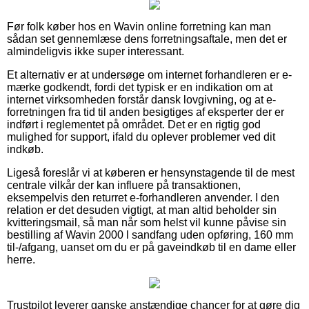
Før folk køber hos en Wavin online forretning kan man
sådan set gennemlæse dens forretningsaftale, men det er
almindeligvis ikke super interessant.
Et alternativ er at undersøge om internet forhandleren er e-
mærke godkendt, fordi det typisk er en indikation om at
internet virksomheden forstår dansk lovgivning, og at e-
forretningen fra tid til anden besigtiges af eksperter der er
indført i reglementet på området. Det er en rigtig god
mulighed for support, ifald du oplever problemer ved dit
indkøb.
Ligeså foreslår vi at køberen er hensynstagende til de mest
centrale vilkår der kan influere på transaktionen,
eksempelvis den returret e-forhandleren anvender. I den
relation er det desuden vigtigt, at man altid beholder sin
kvitteringsmail, så man når som helst vil kunne påvise sin
bestilling af Wavin 2000 l sandfang uden opføring, 160 mm
til-/afgang, uanset om du er på gaveindkøb til en dame eller
herre.
Trustpilot leverer ganske anstændige chancer for at gøre dig