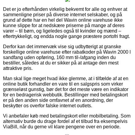
Det er jo efterhånden virkelig bekvemt for alle og enhver at
sammenligne priser på diverse internet selskaber, og på
grund af dette har en hel del Wavin online varehuse ikke
kunne slippe for at nedskære priserne på mange af deres
varer – til børn, og ligeledes også til kvinder og mænd –
eftertrykkeligt, og endda nogle gange præstere portofri fragt.
Derfor kan det immervæk vise sig udbytterigt at granske
forskellige online varehuse efter rabatkoder på Wavin 2000 l
sandfang uden opføring, 160 mm til-/afgang inden du
bestiller, således at du er sikker på at antage den mest
attraktive pris.
Man skal lige meget hvad ikke glemme, at i tilfælde af at en
online butik forhandler en vare til en salgspris som virker
grænseløst gunstig, bør det for det meste være en indikator
for en bedragerisk webbutik. Bestillinger med betalingskort
er på den anden side omfavnet af en anordning, der
beskytter os overfor falske internet outlets.
Vi anbefaler køb med betalingskort eller mobilbetaling. Som
alternativ burde du drage fordel af et tilbud fra eksempelvis
ViaBill, når du gerne vil klare pengene over en periode.