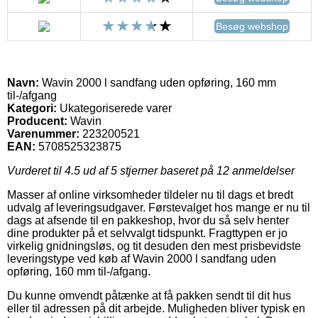
Besøg webshop
Navn:
Wavin 2000 l sandfang uden opføring, 160 mm
til-/afgang
Kategori:
Ukategoriserede varer
Producent:
Wavin
Varenummer:
223200521
EAN:
5708525323875
Vurderet til
4.5
ud af 5 stjerner baseret på
12
anmeldelser
Masser af online virksomheder tildeler nu til dags et bredt
udvalg af leveringsudgaver. Førstevalget hos mange er nu til
dags at afsende til en pakkeshop, hvor du så selv henter
dine produkter på et selvvalgt tidspunkt. Fragttypen er jo
virkelig gnidningsløs, og tit desuden den mest prisbevidste
leveringstype ved køb af Wavin 2000 l sandfang uden
opføring, 160 mm til-/afgang.
Du kunne omvendt påtænke at få pakken sendt til dit hus
eller til adressen på dit arbejde. Muligheden bliver typisk en