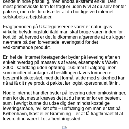
kende mindre prisbillig, men endda ekstremt enkel. Den
mest prisbevidste form for fragt er uden tvivl at du selv henter
pakken, men det forudsætter at du bor lige ved internet
selskabets arbejdslager.
Fragtperioden på Ukategoriserede varer er naturligvis
virkelig betydningsfuld ifald man skal bruge varen inden for
kort tid, så herved er det fuldkommen afgørende at du kigger
nærmere på den forventede leveringstid for det
vedkommende produkt.
En hel del internet foretagender byder på levering efter en
enkelt hverdag på massevis af varer, eksempelvis Wavin
2000 l sandfang uden opføring, 160 mm til-/afgang, men
som imidlertid antager at bestillingen laves forinden et
bestemt klokkeslæt, med det formål at de med sikkerhed kan
nå at få dit nye produkt pakket før logistikpersonalet får fri.
Nogle internet handler byder på levering uden omkostninger,
men for det meste kræves det at du handler for en bestemt
sum. I øvrigt kunne du udse dig den mindst kostelige
leveringsmåde, hvilket ofte – uafhængig om man er tæt på
København, Ikast eller Bramming – er at få fragtfirmaet til at
levere dine varer til et afhentningssted.