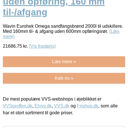
uden opføring, 160 mm
til-/afgang
Wavin Eurohek Omega sandfangsbrønd 2000l til udskillere.
Med 160mm til- & afgang uden 600mm opføringsrør.
(Læs
mere)
21686.75
kr.
(Vis fragtpris)
Læs mere »
Køb nu »
De mest populære VVS-webshops i øjeblikket er
VVSproffen.dk
,
Elvvs.dk
,
VVS.dk
og
Frishop.dk
, som alle
har et stort sortiment til gode priser.