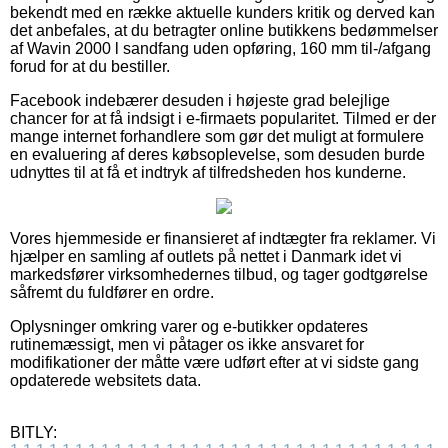
bekendt med en række aktuelle kunders kritik og derved kan
det anbefales, at du betragter online butikkens bedømmelser
af Wavin 2000 l sandfang uden opføring, 160 mm til-/afgang
forud for at du bestiller.
Facebook indebærer desuden i højeste grad belejlige
chancer for at få indsigt i e-firmaets popularitet. Tilmed er der
mange internet forhandlere som gør det muligt at formulere
en evaluering af deres købsoplevelse, som desuden burde
udnyttes til at få et indtryk af tilfredsheden hos kunderne.
Vores hjemmeside er finansieret af indtægter fra reklamer. Vi
hjælper en samling af outlets på nettet i Danmark idet vi
markedsfører virksomhedernes tilbud, og tager godtgørelse
såfremt du fuldfører en ordre.
Oplysninger omkring varer og e-butikker opdateres
rutinemæssigt, men vi påtager os ikke ansvaret for
modifikationer der måtte være udført efter at vi sidste gang
opdaterede websitets data.
BITLY: