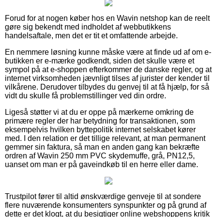
Forud for at nogen køber hos en Wavin netshop kan de reelt
gøre sig bekendt med indholdet af webbutikkens
handelsaftale, men det er tit et omfattende arbejde.
En nemmere løsning kunne måske være at finde ud af om e-
butikken er e-mærke godkendt, siden det skulle være et
sympol på at e-shoppen efterkommer de danske regler, og at
internet virksomheden jævnligt tilses af jurister der kender til
vilkårene. Derudover tilbydes du genvej til at få hjælp, for så
vidt du skulle få problemstillinger ved din ordre.
Ligeså støtter vi at du er oppe på mærkerne omkring de
primære regler der har betydning for transaktionen, som
eksempelvis hvilken byttepolitik internet selskabet kører
med. I den relation er det tillige relevant, at man permanent
gemmer sin faktura, så man en anden gang kan bekræfte
ordren af Wavin 250 mm PVC skydemuffe, grå, PN12,5,
uanset om man er på gaveindkøb til en herre eller dame.
Trustpilot fører til altid ønskværdige genveje til at sondere
flere nuværende konsumenters synspunkter og på grund af
dette er det klogt, at du besigtiger online webshoppens kritik