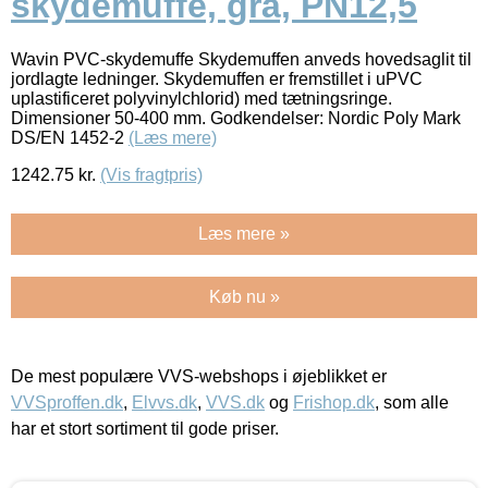
skydemuffe, grå, PN12,5
Wavin PVC-skydemuffe Skydemuffen anveds hovedsaglit til
jordlagte ledninger. Skydemuffen er fremstillet i uPVC
uplastificeret polyvinylchlorid) med tætningsringe.
Dimensioner 50-400 mm. Godkendelser: Nordic Poly Mark
DS/EN 1452-2
(Læs mere)
1242.75
kr.
(Vis fragtpris)
Læs mere »
Køb nu »
De mest populære VVS-webshops i øjeblikket er
VVSproffen.dk
,
Elvvs.dk
,
VVS.dk
og
Frishop.dk
, som alle
har et stort sortiment til gode priser.