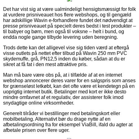
Det har vist sig at være ualmindeligt hensigtsmæssigt for folk
at vurdere prisniveauet hos flere webshops, og til gengæld
har adskillige Wavin e-forhandlere fundet det nødvendigt at
presse prisniveauet på specielt deres bedst i test produkter –
til babyer og børn, men også til voksne – helt i bund, og
endda nogle gange tilbyde levering uden beregning.
Trods dette kan det alligevel vise sig tiden værd at eftergå
visse outlets på nettet efter tilbud på Wavin 250 mm PVC
skydemuffe, grå, PN12,5 inden du køber, sådan at du er
sikret at få fat i den mest attraktive pris.
Man må bare være obs på, at i tilfælde af at en internet
webshop annoncerer deres varer for en salgspris som anses
for grænseløst letkøbt, kan det ofte være et kendetegn på en
uoprigtig internet butik. Betalinger med kort er ikke desto
mindre omfavnet af et regulativ, der assisterer folk imod
snydagtige online virksomheder.
Generelt tilråder vi bestillinger med betalingskort eller
mobilbetaling. Alternativt bør du drage nytte af en
afbetalingsordning fra for eksempel ViaBill, ifald du agter at
afbetale prisen over flere uger.