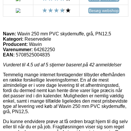
Besøg webshop
Navn:
Wavin 250 mm PVC skydemuffe, grå, PN12,5
Kategori:
Reservedele
Producent:
Wavin
Varenummer:
64262250
EAN:
5708525004835
Vurderet til
4.5
ud af 5 stjerner baseret på
42
anmeldelser
Temmelig mange internet foretagender tilbyder efterhånden
en række forskellige leveringsformer. En af de mest
almindelige er i vore dage levering til et afhentningssted,
fordi du dermed nemt kan hente dine varer lige præcis når
det passer ind i din kalender. Muligheden er nemlig vældig
enkel, samt i mange tilfælde ligeledes den mest prisbevidste
type af levering ved køb af Wavin 250 mm PVC skydemuffe,
grå, PN12,5.
Du kunne endvidere prøve at få ordren bragt hjem til dig selv
eller til når du er på job. Fragtløsningen viser sig som regel