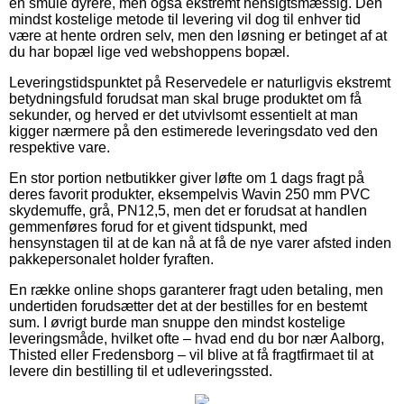
en smule dyrere, men også ekstremt hensigtsmæssig. Den
mindst kostelige metode til levering vil dog til enhver tid
være at hente ordren selv, men den løsning er betinget af at
du har bopæl lige ved webshoppens bopæl.
Leveringstidspunktet på Reservedele er naturligvis ekstremt
betydningsfuld forudsat man skal bruge produktet om få
sekunder, og herved er det utvivlsomt essentielt at man
kigger nærmere på den estimerede leveringsdato ved den
respektive vare.
En stor portion netbutikker giver løfte om 1 dags fragt på
deres favorit produkter, eksempelvis Wavin 250 mm PVC
skydemuffe, grå, PN12,5, men det er forudsat at handlen
gemmenføres forud for et givent tidspunkt, med
hensynstagen til at de kan nå at få de nye varer afsted inden
pakkepersonalet holder fyraften.
En række online shops garanterer fragt uden betaling, men
undertiden forudsætter det at der bestilles for en bestemt
sum. I øvrigt burde man snuppe den mindst kostelige
leveringsmåde, hvilket ofte – hvad end du bor nær Aalborg,
Thisted eller Fredensborg – vil blive at få fragtfirmaet til at
levere din bestilling til et udleveringssted.