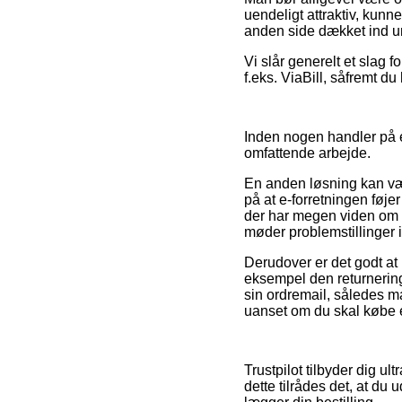
uendeligt attraktiv, kunn
anden side dækket ind und
Vi slår generelt et slag 
f.eks. ViaBill, såfremt du
Inden nogen handler på e
omfattende arbejde.
En anden løsning kan vær
på at e-forretningen føj
der har megen viden om d
møder problemstillinger i
Derudover er det godt at
eksempel den returnering
sin ordremail, således 
uanset om du skal købe en
Trustpilot tilbyder dig ul
dette tilrådes det, at du