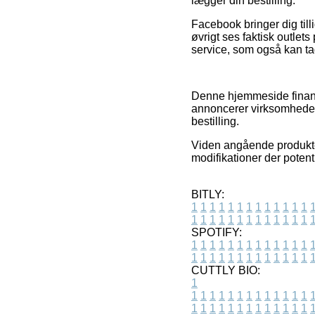
lægger din bestilling.
Facebook bringer dig tilli
øvrigt ses faktisk outlet
service, som også kan tag
Denne hjemmeside finansi
annoncerer virksomhedern
bestilling.
Viden angående produkter
modifikationer der potent
BITLY:
1
1
1
1
1
1
1
1
1
1
1
1
1
1
1
1
1
1
1
1
1
1
1
1
1
1
SPOTIFY:
1
1
1
1
1
1
1
1
1
1
1
1
1
1
1
1
1
1
1
1
1
1
1
1
1
1
CUTTLY BIO:
1
1
1
1
1
1
1
1
1
1
1
1
1
1
1
1
1
1
1
1
1
1
1
1
1
1
1