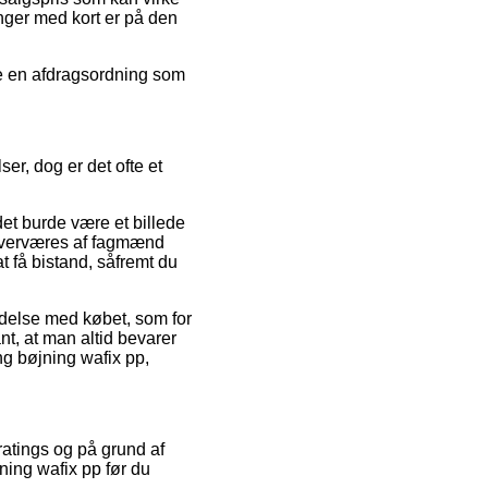
inger med kort er på den
uge en afdragsordning som
r, dog er det ofte et
et burde være et billede
t overværes af fagmænd
 få bistand, såfremt du
ndelse med købet, som for
t, at man altid bevarer
g bøjning wafix pp,
 ratings og på grund af
jning wafix pp før du