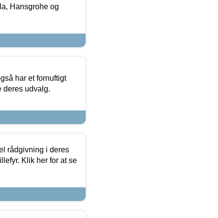
la, Hansgrohe og
så har et fornuftigt
se deres udvalg.
el rådgivning i deres
efyr. Klik her for at se