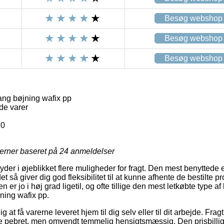
Besøg webshop
Besøg webshop
Besøg webshop
ng bøjning wafix pp
de varer
10
jerner baseret på
24
anmeldelser
der i øjeblikket flere muligheder for fragt. Den mest benyttede er
et så giver dig god fleksibilitet til at kunne afhente de bestilte pr
 er jo i høj grad ligetil, og ofte tillige den mest letkøbte type a
ning wafix pp.
g at få varerne leveret hjem til dig selv eller til dit arbejde. Fra
e pebret, men omvendt temmelig hensigtsmæssig. Den prisbillig