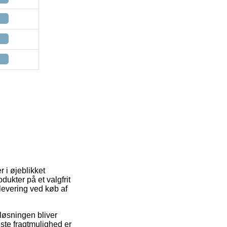
 i øjeblikket
odukter på et valgfrit
f levering ved køb af
gtløsningen bliver
ste fragtmulighed er