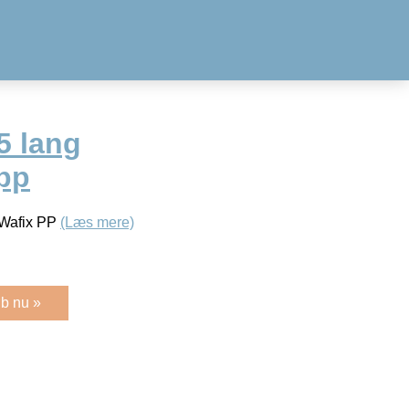
5 lang
 pp
 Wafix PP
(Læs mere)
b nu »