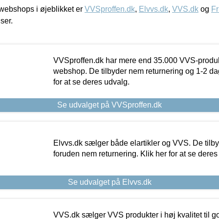
ebshops i øjeblikket er
VVSproffen.dk
,
Elvvs.dk
,
VVS.dk
og
Fr
iser.
VVSproffen.dk har mere end 35.000 VVS-produk
webshop. De tilbyder nem returnering og 1-2 dag
for at se deres udvalg.
Se udvalget på VVSproffen.dk
Elvvs.dk sælger både elartikler og VVS. De tilb
foruden nem returnering. Klik her for at se deres
Se udvalget på Elvvs.dk
VVS.dk sælger VVS produkter i høj kvalitet til go