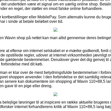
e det undertiden være et signal om en uærlig online shop. Betal
er en regel, der støtter en imod falske online forhandlere.
for kortbestillinger eller MobilePay. Som alternativ kunne du br
 har i sinde at betale beløbet over tid.
n Wavin shop på nettet kan man altid gennemse deres betingelse
e at efterse om internet selskabet er e-mærke godkendt, fordi d
er de opstillede regler, udover at internet virksomheden jævnlig
e gældende bestemmelser. Derudover giver det dig genvej til at
 forbindelse med dit køb.
 man er klar over de mest betydningsfulde bestemmelser i forbi
sret shoppen anvender. I den forbindelse er det samtidig relevan
man senere kan dokumentere sin shopping af Wavin 110×88,5 lan
 gave til en pige eller dreng.
tra belejlige løsninger til at inspicere en række aktuelle brugeres
 udforsker internet forhandlerens kritik af Wavin 110×88,5 lang bø