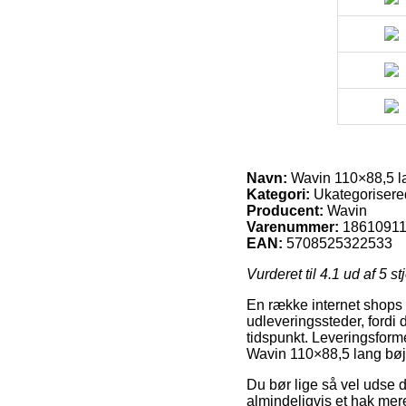
Navn:
Wavin 110×88,5 la
Kategori:
Ukategorisere
Producent:
Wavin
Varenummer:
1861091
EAN:
5708525322533
Vurderet til
4.1
ud af 5 st
En række internet shops y
udleveringssteder, fordi d
tidspunkt. Leveringsformen
Wavin 110×88,5 lang bøj
Du bør lige så vel udse di
almindeligvis et hak mer