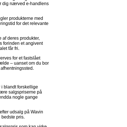
er dig nærved e-handlens
ngler produkterne med
ingstid for det relevante
 af deres produkter,
 forinden et angivent
et får fri.
rves for et fastslået
ilfælde – uanset om du bor
et afhentningssted.
i blandt forskellige
kære salgspriserne på
g endda nogle gange
 efter udsalg på Wavin
 bedste pris.
 salgspris som kan virke