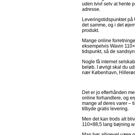
uden tvivl selv at hente
adresse.
Leveringstidspunktet på
det samme, og i det øjeme
produkt.
Mange online forretninger
eksempelvis Wavin 110×88
tidspunkt, så de sandsynli
Nogle få internet selskab
beløb. I øvrigt skal du u
nær København, Hillerød el
Det er jo efterhånden meg
online forhandlere, og e
mange af deres varer – ti
tilbyde gratis levering.
Men det kan trods alt bli
110×88,5 lang bøjning wafi
Man bør alligevel være o