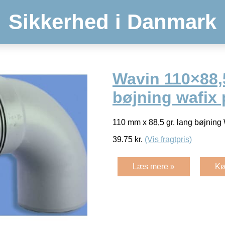
Sikkerhed i Danmark
Wavin 110×88,
bøjning wafix
110 mm x 88,5 gr. lang bøjning
39.75
kr.
(Vis fragtpris)
Læs mere »
Kø