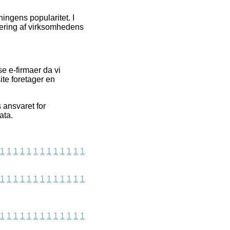
ningens popularitet. I
luering af virksomhedens
e e-firmaer da vi
te foretager en
 ansvaret for
ata.
1
1
1
1
1
1
1
1
1
1
1
1
1
1
1
1
1
1
1
1
1
1
1
1
1
1
1
1
1
1
1
1
1
1
1
1
1
1
1