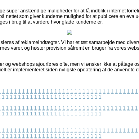
ge super anstændige muligheder for at få indblik i internet forret
s på nettet som giver kunderne mulighed for at publicere en eva
es i brug til at vurdere hvor glade kunderne er.
eres af reklameindtægter. Vi har et tæt samarbejde med divers
es varer, og høster provision såfremt en bruger fra vores websi
 og webshops ajourføres ofte, men vi ønsker ikke at påtage os
ielt er implementeret siden nyligste opdatering af de anvendte d
1
1
1
1
1
1
1
1
1
1
1
1
1
1
1
1
1
1
1
1
1
1
1
1
1
1
1
1
1
1
1
1
1
1
1
1
1
1
1
1
1
1
1
1
1
1
1
1
1
1
1
1
1
1
1
1
1
1
1
1
1
1
1
1
1
1
1
1
1
1
1
1
1
1
1
1
1
1
1
1
1
1
1
1
1
1
1
1
1
1
1
1
1
1
1
1
1
1
1
1
1
1
1
1
1
1
1
1
1
1
1
1
1
1
1
1
1
1
1
1
1
1
1
1
1
1
1
1
1
1
1
1
1
1
1
1
1
1
1
1
1
1
1
1
1
1
1
1
1
1
1
1
1
1
1
1
1
1
1
1
1
1
1
1
1
1
1
1
1
1
1
1
1
1
1
1
1
1
1
1
1
1
1