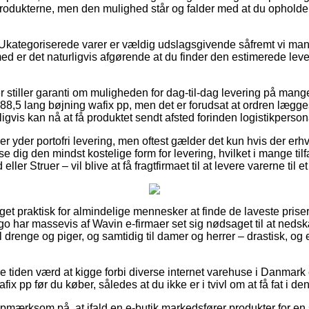
 produkterne, men den mulighed står og falder med at du ophold
 Ukategoriserede varer er vældig udslagsgivende såfremt vi ma
d er det naturligvis afgørende at du finder den estimerede lever
 stiller garanti om muligheden for dag-til-dag levering på mange
,5 lang bøjning wafix pp, men det er forudsat at ordren lægges
gvis kan nå at få produktet sendt afsted forinden logistikpersonal
er yder portofri levering, men oftest gælder det kun hvis der erhve
dse dig den mindst kostelige form for levering, hvilket i mange t
ler Struer – vil blive at få fragtfirmaet til at levere varerne til 
et praktisk for almindelige mennesker at finde de laveste priser 
rgo har massevis af Wavin e-firmaer set sig nødsaget til at neds
l drenge og piger, og samtidig til damer og herrer – drastisk, o
ve tiden værd at kigge forbi diverse internet varehuse i Danmark
x pp før du køber, således at du ikke er i tvivl om at få fat i den
pmærksom på, at ifald en e-butik markedsfører produkter for en