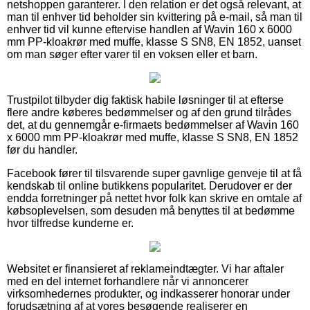
netshoppen garanterer. I den relation er det også relevant, at
man til enhver tid beholder sin kvittering på e-mail, så man til
enhver tid vil kunne eftervise handlen af Wavin 160 x 6000
mm PP-kloakrør med muffe, klasse S SN8, EN 1852, uanset
om man søger efter varer til en voksen eller et barn.
Trustpilot tilbyder dig faktisk habile løsninger til at efterse
flere andre køberes bedømmelser og af den grund tilrådes
det, at du gennemgår e-firmaets bedømmelser af Wavin 160
x 6000 mm PP-kloakrør med muffe, klasse S SN8, EN 1852
før du handler.
Facebook fører til tilsvarende super gavnlige genveje til at få
kendskab til online butikkens popularitet. Derudover er der
endda forretninger på nettet hvor folk kan skrive en omtale af
købsoplevelsen, som desuden må benyttes til at bedømme
hvor tilfredse kunderne er.
Websitet er finansieret af reklameindtægter. Vi har aftaler
med en del internet forhandlere når vi annoncerer
virksomhedernes produkter, og indkasserer honorar under
forudsætning af at vores besøgende realiserer en