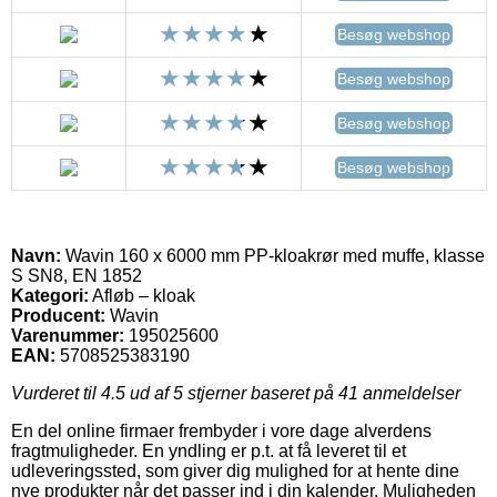
Besøg webshop
Besøg webshop
Besøg webshop
Besøg webshop
Navn:
Wavin 160 x 6000 mm PP-kloakrør med muffe, klasse
S SN8, EN 1852
Kategori:
Afløb – kloak
Producent:
Wavin
Varenummer:
195025600
EAN:
5708525383190
Vurderet til
4.5
ud af 5 stjerner baseret på
41
anmeldelser
En del online firmaer frembyder i vore dage alverdens
fragtmuligheder. En yndling er p.t. at få leveret til et
udleveringssted, som giver dig mulighed for at hente dine
nye produkter når det passer ind i din kalender. Muligheden