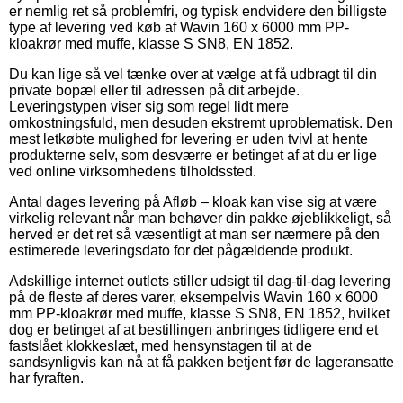
er nemlig ret så problemfri, og typisk endvidere den billigste
type af levering ved køb af Wavin 160 x 6000 mm PP-
kloakrør med muffe, klasse S SN8, EN 1852.
Du kan lige så vel tænke over at vælge at få udbragt til din
private bopæl eller til adressen på dit arbejde.
Leveringstypen viser sig som regel lidt mere
omkostningsfuld, men desuden ekstremt uproblematisk. Den
mest letkøbte mulighed for levering er uden tvivl at hente
produkterne selv, som desværre er betinget af at du er lige
ved online virksomhedens tilholdssted.
Antal dages levering på Afløb – kloak kan vise sig at være
virkelig relevant når man behøver din pakke øjeblikkeligt, så
herved er det ret så væsentligt at man ser nærmere på den
estimerede leveringsdato for det pågældende produkt.
Adskillige internet outlets stiller udsigt til dag-til-dag levering
på de fleste af deres varer, eksempelvis Wavin 160 x 6000
mm PP-kloakrør med muffe, klasse S SN8, EN 1852, hvilket
dog er betinget af at bestillingen anbringes tidligere end et
fastslået klokkeslæt, med hensynstagen til at de
sandsynligvis kan nå at få pakken betjent før de lageransatte
har fyraften.