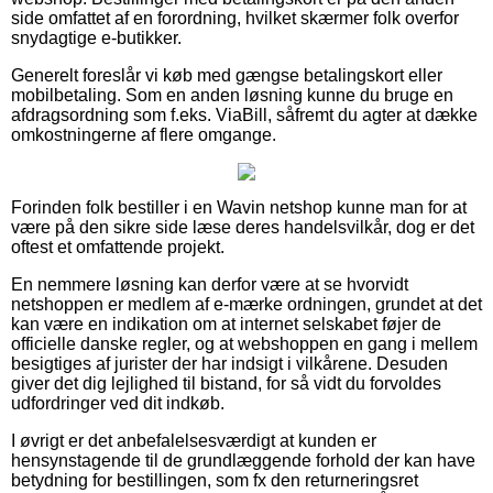
side omfattet af en forordning, hvilket skærmer folk overfor
snydagtige e-butikker.
Generelt foreslår vi køb med gængse betalingskort eller
mobilbetaling. Som en anden løsning kunne du bruge en
afdragsordning som f.eks. ViaBill, såfremt du agter at dække
omkostningerne af flere omgange.
Forinden folk bestiller i en Wavin netshop kunne man for at
være på den sikre side læse deres handelsvilkår, dog er det
oftest et omfattende projekt.
En nemmere løsning kan derfor være at se hvorvidt
netshoppen er medlem af e-mærke ordningen, grundet at det
kan være en indikation om at internet selskabet føjer de
officielle danske regler, og at webshoppen en gang i mellem
besigtiges af jurister der har indsigt i vilkårene. Desuden
giver det dig lejlighed til bistand, for så vidt du forvoldes
udfordringer ved dit indkøb.
I øvrigt er det anbefalelsesværdigt at kunden er
hensynstagende til de grundlæggende forhold der kan have
betydning for bestillingen, som fx den returneringsret