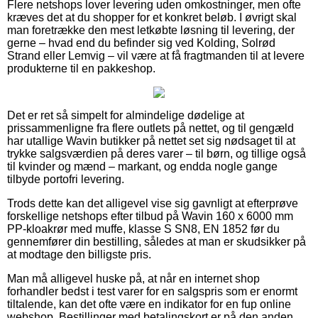
Flere netshops lover levering uden omkostninger, men ofte
kræves det at du shopper for et konkret beløb. I øvrigt skal
man foretrække den mest letkøbte løsning til levering, der
gerne – hvad end du befinder sig ved Kolding, Solrød
Strand eller Lemvig – vil være at få fragtmanden til at levere
produkterne til en pakkeshop.
Det er ret så simpelt for almindelige dødelige at
prissammenligne fra flere outlets på nettet, og til gengæld
har utallige Wavin butikker på nettet set sig nødsaget til at
trykke salgsværdien på deres varer – til børn, og tillige også
til kvinder og mænd – markant, og endda nogle gange
tilbyde portofri levering.
Trods dette kan det alligevel vise sig gavnligt at efterprøve
forskellige netshops efter tilbud på Wavin 160 x 6000 mm
PP-kloakrør med muffe, klasse S SN8, EN 1852 før du
gennemfører din bestilling, således at man er skudsikker på
at modtage den billigste pris.
Man må alligevel huske på, at når en internet shop
forhandler bedst i test varer for en salgspris som er enormt
tiltalende, kan det ofte være en indikator for en fup online
webshop. Bestillinger med betalingskort er på den anden