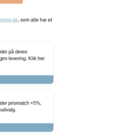
ishop.dk
, som alle har et
ter på deres
es levering. Klik her
yder prismatch +5%,
 udvalg.