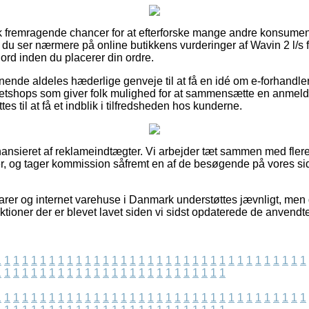
tisk fremragende chancer for at efterforske mange andre konsume
t du ser nærmere på online butikkens vurderinger af Wavin 2 l/s 
jord inden du placerer din ordre.
nende aldeles hæderlige genveje til at få en idé om e-forhandle
etshops som giver folk mulighed for at sammensætte en anmelde
es til at få et indblik i tilfredsheden hos kunderne.
nsieret af reklameindtægter. Vi arbejder tæt sammen med flere i
rer, og tager kommission såfremt en af de besøgende på vores si
er og internet varehuse i Danmark understøttes jævnligt, men de
ktioner der er blevet lavet siden vi sidst opdaterede de anvendt
1
1
1
1
1
1
1
1
1
1
1
1
1
1
1
1
1
1
1
1
1
1
1
1
1
1
1
1
1
1
1
1
1
1
1
1
1
1
1
1
1
1
1
1
1
1
1
1
1
1
1
1
1
1
1
1
1
1
1
1
1
1
1
1
1
1
1
1
1
1
1
1
1
1
1
1
1
1
1
1
1
1
1
1
1
1
1
1
1
1
1
1
1
1
1
1