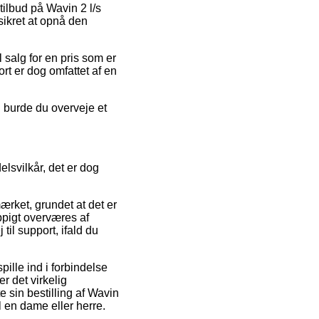
tilbud på Wavin 2 l/s
sikret at opnå den
 salg for en pris som er
rt er dog omfattet af en
d burde du overveje et
svilkår, det er dog
rket, grundet at det er
ppigt overværes af
il support, ifald du
lle ind i forbindelse
r det virkelig
e sin bestilling af Wavin
il en dame eller herre.