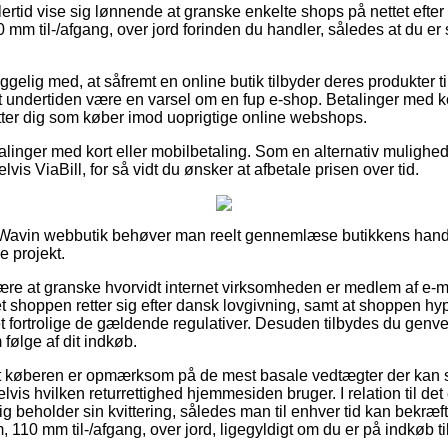
ertid vise sig lønnende at granske enkelte shops på nettet efter 
0 mm til-/afgang, over jord forinden du handler, således at du er 
ig med, at såfremt en online butik tilbyder deres produkter til
det undertiden være en varsel om en fup e-shop. Betalinger med ko
tter dig som køber imod uoprigtige online webshops.
alinger med kort eller mobilbetaling. Som en alternativ mulighe
vis ViaBill, for så vidt du ønsker at afbetale prisen over tid.
n Wavin webbutik behøver man reelt gennemlæse butikkens handel
e projekt.
ære at granske hvorvidt internet virksomheden er medlem af e-mæ
et shoppen retter sig efter dansk lovgivning, samt at shoppen hy
 fortrolige de gældende regulativer. Desuden tilbydes du genvej t
følge af dit indkøb.
t køberen er opmærksom på de mest basale vedtægter der kan spi
s hvilken returrettighed hjemmesiden bruger. I relation til det e
ig beholder sin kvittering, således man til enhver tid kan bekræft
m, 110 mm til-/afgang, over jord, ligegyldigt om du er på indkøb t