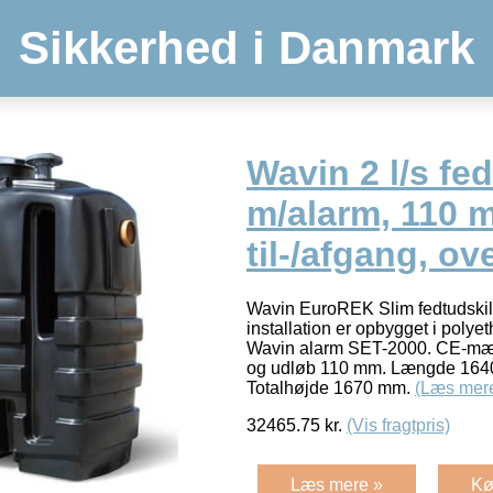
Sikkerhed i Danmark
Wavin 2 l/s fed
m/alarm, 110 
til-/afgang, ov
Wavin EuroREK Slim fedtudskille
installation er opbygget i poly
Wavin alarm SET-2000. CE-mærk
og udløb 110 mm. Længde 164
Totalhøjde 1670 mm.
(Læs mer
32465.75
kr.
(Vis fragtpris)
Læs mere »
Kø