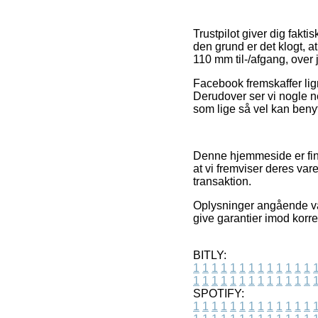
Trustpilot giver dig fak
den grund er det klogt, a
110 mm til-/afgang, over 
Facebook fremskaffer lig
Derudover ser vi nogle n
som lige så vel kan benytt
Denne hjemmeside er fina
at vi fremviser deres va
transaktion.
Oplysninger angående var
give garantier imod korre
BITLY:
1
1
1
1
1
1
1
1
1
1
1
1
1
1
1
1
1
1
1
1
1
1
1
1
1
1
SPOTIFY:
1
1
1
1
1
1
1
1
1
1
1
1
1