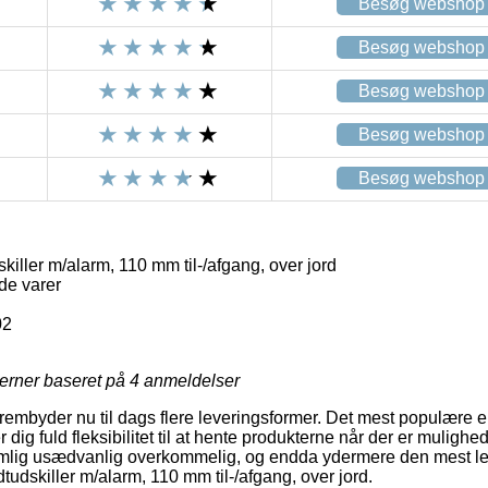
Besøg webshop
Besøg webshop
Besøg webshop
Besøg webshop
Besøg webshop
killer m/alarm, 110 mm til-/afgang, over jord
de varer
02
jerner baseret på
4
anmeldelser
embyder nu til dags flere leveringsformer. Det mest populære er p.
 dig fuld fleksibilitet til at hente produkterne når der er mulighed
mlig usædvanlig overkommelig, og endda ydermere den mest le
dtudskiller m/alarm, 110 mm til-/afgang, over jord.