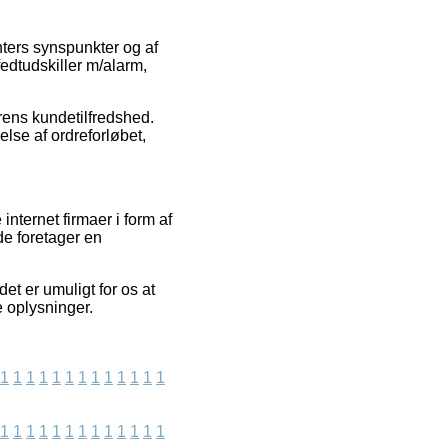
nters synspunkter og af
fedtudskiller m/alarm,
rens kundetilfredshed.
lse af ordreforløbet,
nternet firmaer i form af
de foretager en
t er umuligt for os at
e oplysninger.
1
1
1
1
1
1
1
1
1
1
1
1
1
1
1
1
1
1
1
1
1
1
1
1
1
1