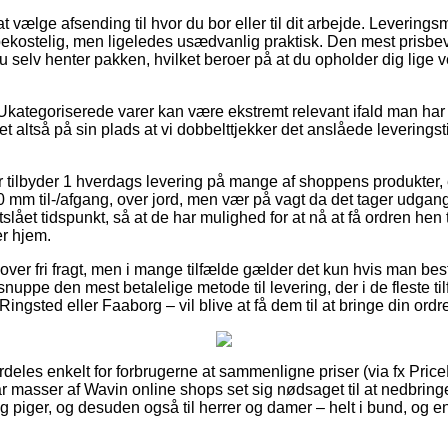
vælge afsending til hvor du bor eller til dit arbejde. Leverings
bekostelig, men ligeledes usædvanlig praktisk. Den mest prisbev
 du selv henter pakken, hvilket beroer på at du opholder dig lige
Ukategoriserede varer kan være ekstremt relevant ifald man har 
t altså på sin plads at vi dobbelttjekker det anslåede leverings
er tilbyder 1 hverdags levering på mange af shoppens produkter,
0 mm til-/afgang, over jord, men vær på vagt da det tager udgang
tslået tidspunkt, så at de har mulighed for at nå at få ordren hen t
r hjem.
ver fri fragt, men i mange tilfælde gælder det kun hvis man besti
nuppe den mest betalelige metode til levering, der i de fleste 
Ringsted eller Faaborg – vil blive at få dem til at bringe din ordre
deles enkelt for forbrugerne at sammenligne priser (via fx Pric
ar masser af Wavin online shops set sig nødsaget til at nedbring
og piger, og desuden også til herrer og damer – helt i bund, og 