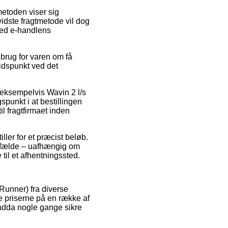
metoden viser sig
idste fragtmetode vil dog
 ved e-handlens
brug for varen om få
tidspunkt ved det
 eksempelvis Wavin 2 l/s
spunkt i at bestillingen
il fragtfirmaet inden
ller for et præcist beløb.
tilfælde – uafhængig om
 til et afhentningssted.
eRunner) fra diverse
e priserne på en række af
endda nogle gange sikre