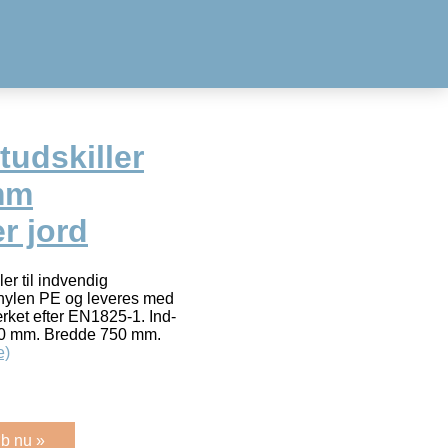
tudskiller
mm
er jord
r til indvendig
ethylen PE og leveres med
et efter EN1825-1. Ind-
0 mm. Bredde 750 mm.
e)
b nu »