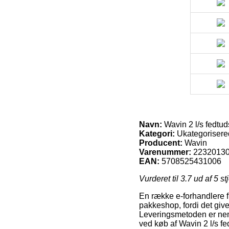
Navn:
Wavin 2 l/s fedtuds
Kategori:
Ukategorisere
Producent:
Wavin
Varenummer:
2232013
EAN:
5708525431006
Vurderet til
3.7
ud af 5 st
En række e-forhandlere fr
pakkeshop, fordi det giver
Leveringsmetoden er ne
ved køb af Wavin 2 l/s fe