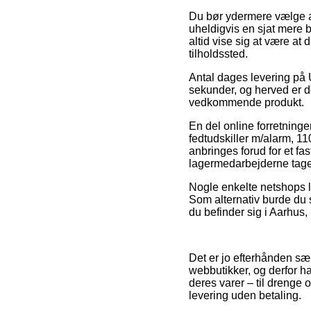
Du bør ydermere vælge at 
uheldigvis en sjat mere 
altid vise sig at være at
tilholdssted.
Antal dages levering på 
sekunder, og herved er de
vedkommende produkt.
En del online forretning
fedtudskiller m/alarm, 11
anbringes forud for et fas
lagermedarbejderne tage
Nogle enkelte netshops lo
Som alternativ burde du s
du befinder sig i Aarhus, 
Det er jo efterhånden sær
webbutikker, og derfor h
deres varer – til drenge 
levering uden betaling.