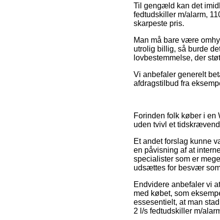
Til gengæld kan det imidl
fedtudskiller m/alarm, 11
skarpeste pris.
Man må bare være omhyggel
utrolig billig, så burde 
lovbestemmelse, der stø
Vi anbefaler generelt bet
afdragstilbud fra eksempel
Forinden folk køber i e
uden tvivl et tidskrævend
Et andet forslag kunne v
en påvisning af at intern
specialister som er meget
udsættes for besvær som 
Endvidere anbefaler vi a
med købet, som eksempelvi
essesentielt, at man stad
2 l/s fedtudskiller m/alar