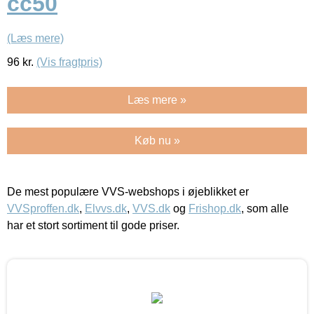
cc50
(Læs mere)
96
kr.
(Vis fragtpris)
Læs mere »
Køb nu »
De mest populære VVS-webshops i øjeblikket er
VVSproffen.dk
,
Elvvs.dk
,
VVS.dk
og
Frishop.dk
, som alle
har et stort sortiment til gode priser.