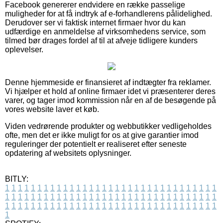
Facebook genererer endvidere en række passelige
muligheder for at få indtryk af e-forhandlerens pålidelighed.
Derudover ser vi faktisk internet firmaer hvor du kan
udfærdige en anmeldelse af virksomhedens service, som
tilmed bør drages fordel af til at afveje tidligere kunders
oplevelser.
Denne hjemmeside er finansieret af indtægter fra reklamer.
Vi hjælper et hold af online firmaer idet vi præsenterer deres
varer, og tager imod kommission når en af de besøgende på
vores website laver et køb.
Viden vedrørende produkter og webbutikker vedligeholdes
ofte, men det er ikke muligt for os at give garantier imod
reguleringer der potentielt er realiseret efter seneste
opdatering af websitets oplysninger.
BITLY:
1
1
1
1
1
1
1
1
1
1
1
1
1
1
1
1
1
1
1
1
1
1
1
1
1
1
1
1
1
1
1
1
1
1
1
1
1
1
1
1
1
1
1
1
1
1
1
1
1
1
1
1
1
1
1
1
1
1
1
1
1
1
1
1
1
1
1
1
1
1
1
1
1
1
1
1
1
1
1
1
1
1
1
1
1
1
1
1
1
1
1
1
1
1
1
1
1
1
1
1