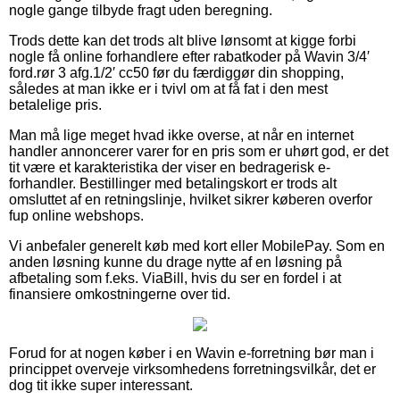
nogle gange tilbyde fragt uden beregning.
Trods dette kan det trods alt blive lønsomt at kigge forbi
nogle få online forhandlere efter rabatkoder på Wavin 3/4′
ford.rør 3 afg.1/2′ cc50 før du færdiggør din shopping,
således at man ikke er i tvivl om at få fat i den mest
betalelige pris.
Man må lige meget hvad ikke overse, at når en internet
handler annoncerer varer for en pris som er uhørt god, er det
tit være et karakteristika der viser en bedragerisk e-
forhandler. Bestillinger med betalingskort er trods alt
omsluttet af en retningslinje, hvilket sikrer køberen overfor
fup online webshops.
Vi anbefaler generelt køb med kort eller MobilePay. Som en
anden løsning kunne du drage nytte af en løsning på
afbetaling som f.eks. ViaBill, hvis du ser en fordel i at
finansiere omkostningerne over tid.
Forud for at nogen køber i en Wavin e-forretning bør man i
princippet overveje virksomhedens forretningsvilkår, det er
dog tit ikke super interessant.