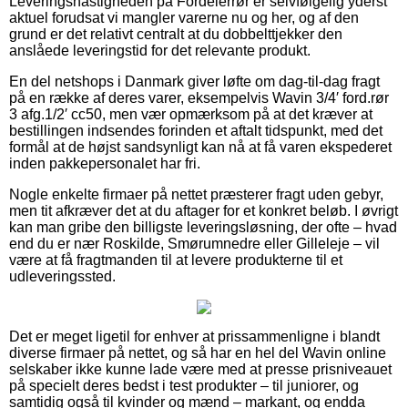
Leveringshastigheden på Fordelerrør er selvfølgelig yderst
aktuel forudsat vi mangler varerne nu og her, og af den
grund er det relativt centralt at du dobbelttjekker den
anslåede leveringstid for det relevante produkt.
En del netshops i Danmark giver løfte om dag-til-dag fragt
på en række af deres varer, eksempelvis Wavin 3/4′ ford.rør
3 afg.1/2′ cc50, men vær opmærksom på at det kræver at
bestillingen indsendes forinden et aftalt tidspunkt, med det
formål at de højst sandsynligt kan nå at få varen ekspederet
inden pakkepersonalet har fri.
Nogle enkelte firmaer på nettet præsterer fragt uden gebyr,
men tit afkræver det at du aftager for et konkret beløb. I øvrigt
kan man gribe den billigste leveringsløsning, der ofte – hvad
end du er nær Roskilde, Smørumnedre eller Gilleleje – vil
være at få fragtmanden til at levere produkterne til et
udleveringssted.
Det er meget ligetil for enhver at prissammenligne i blandt
diverse firmaer på nettet, og så har en hel del Wavin online
selskaber ikke kunne lade være med at presse prisniveauet
på specielt deres bedst i test produkter – til juniorer, og
samtidig også til kvinder og mænd – markant, og endda