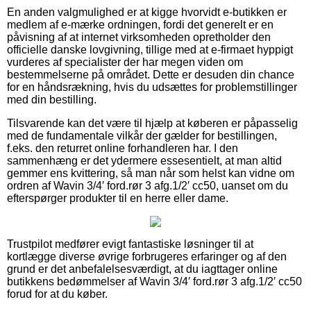
En anden valgmulighed er at kigge hvorvidt e-butikken er
medlem af e-mærke ordningen, fordi det generelt er en
påvisning af at internet virksomheden opretholder den
officielle danske lovgivning, tillige med at e-firmaet hyppigt
vurderes af specialister der har megen viden om
bestemmelserne på området. Dette er desuden din chance
for en håndsrækning, hvis du udsættes for problemstillinger
med din bestilling.
Tilsvarende kan det være til hjælp at køberen er påpasselig
med de fundamentale vilkår der gælder for bestillingen,
f.eks. den returret online forhandleren har. I den
sammenhæng er det ydermere essesentielt, at man altid
gemmer ens kvittering, så man når som helst kan vidne om
ordren af Wavin 3/4′ ford.rør 3 afg.1/2′ cc50, uanset om du
efterspørger produkter til en herre eller dame.
Trustpilot medfører evigt fantastiske løsninger til at
kortlægge diverse øvrige forbrugeres erfaringer og af den
grund er det anbefalelsesværdigt, at du iagttager online
butikkens bedømmelser af Wavin 3/4′ ford.rør 3 afg.1/2′ cc50
forud for at du køber.