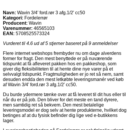
Navn:
Wavin 3/4′ ford.rør 3 afg.1/2′ cc50
Kategori:
Fordelerrør
Producent:
Wavin
Varenummer:
46565103
EAN:
5708525573324
Vurderet til
4.6
ud af 5 stjerner baseret på
9
anmeldelser
Flere internet webshops frembyder nu om dage alverdens
former for fragt. Den mest benyttede er på nuværende
tidspunkt at få afleveret pakken hos en pakkeshop, som
giver dig fleksibiliteten til at hente dine nye varer på et
selvvalgt tidspunkt. Fragtmuligheden er jo ret så nem, samt
desuden endda den mest letkøbte leveringsmanér ved køb
af Wavin 3/4′ ford.rør 3 afg.1/2′ cc50.
Du burde ydermere tænke over at få leveret til dit hus eller til
når du er på job. Den bliver for det meste en tand dyrere,
men samtidig ret så bekvem. Den mest betalelige
leveringsmodel er dog selv at hente produkterne, hvilket dog
betinges af at du fysisk befinder dig lige ved e-butikkens
lager.