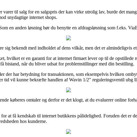
r varer til salg for en salgspris der kan virke utrolig lav, burde det man
imod snydagtige internet shops.
 Som en anden løsning bør du benytte en afdragsløsning som f.eks. ViaBil
e sig bekendt med indholdet af dens vilkår, men det er almindeligvis et
hvilket er en garanti for at internet firmaet lever op til de opstillede 
å bistand, når du bliver udsat for problemstillinger med din bestilling.
er der har betydning for transaktionen, som eksempelvis hvilken ombytnin
er tid vil kunne bekræfte handlen af Wavin 1/2" reguleringsventil ubg l
erende køberes omtaler og derfor er det klogt, at du evaluerer online fo
r at få kendskab til internet butikkens pålidelighed. Foruden det er 
ilfredsheden hos kunderne.