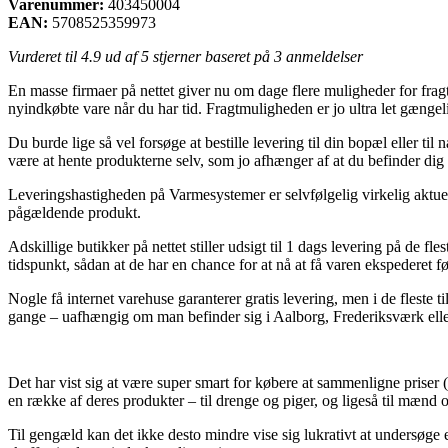
Varenummer:
403450004
EAN:
5708525359973
Vurderet til
4.9
ud af 5 stjerner baseret på
3
anmeldelser
En masse firmaer på nettet giver nu om dage flere muligheder for fragt.
nyindkøbte vare når du har tid. Fragtmuligheden er jo ultra let gæng
Du burde lige så vel forsøge at bestille levering til din bopæl eller ti
være at hente produkterne selv, som jo afhænger af at du befinder dig 
Leveringshastigheden på Varmesystemer er selvfølgelig virkelig aktuel
pågældende produkt.
Adskillige butikker på nettet stiller udsigt til 1 dags levering på de 
tidspunkt, sådan at de har en chance for at nå at få varen ekspederet f
Nogle få internet varehuse garanterer gratis levering, men i de fleste
gange – uafhængig om man befinder sig i Aalborg, Frederiksværk eller S
Det har vist sig at være super smart for købere at sammenligne priser (
en række af deres produkter – til drenge og piger, og ligeså til mæn
Til gengæld kan det ikke desto mindre vise sig lukrativt at undersøge e