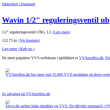
Sikkerhed i Danmark
Wavin 1/2" reguleringsventil ubg
1/2" reguleringsventil UBG, LL
(Læs mere)
122.75
kr.
(Vis fragtpris)
Læs mere »
Køb nu »
De mest populære VVS-webshops i øjeblikket er
VVSproffen.dk
,
El
VVSproffen.dk har mere end 35.000 VVS-produkter på deres webshop
Se udvalget på VVSproffen.dk
Elvvs.dk sælger både elartikler og VVS. De tilbyder prismatch +5%,