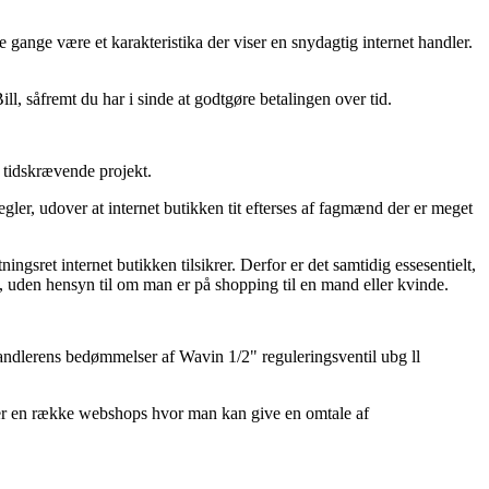
ge gange være et karakteristika der viser en snydagtig internet handler.
l, såfremt du har i sinde at godtgøre betalingen over tid.
 tidskrævende projekt.
regler, udover at internet butikken tit efterses af fagmænd der er meget
gsret internet butikken tilsikrer. Derfor er det samtidig essesentielt,
l, uden hensyn til om man er på shopping til en mand eller kvinde.
rhandlerens bedømmelser af Wavin 1/2" reguleringsventil ubg ll
der en række webshops hvor man kan give en omtale af