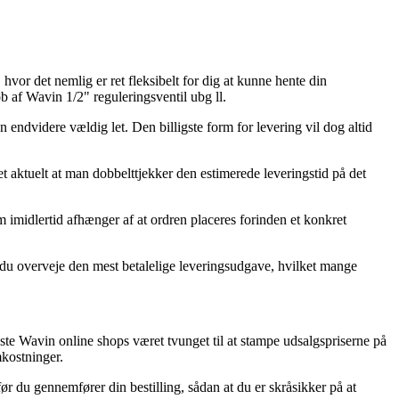
hvor det nemlig er ret fleksibelt for dig at kunne hente din
 af Wavin 1/2" reguleringsventil ubg ll.
n endvidere vældig let. Den billigste form for levering vil dog altid
 aktuelt at man dobbelttjekker den estimerede leveringstid på det
om imidlertid afhænger af at ordren placeres forinden et konkret
al du overveje den mest betalelige leveringsudgave, hvilket mange
leste Wavin online shops været tvunget til at stampe udsalgspriserne på
mkostninger.
før du gennemfører din bestilling, sådan at du er skråsikker på at