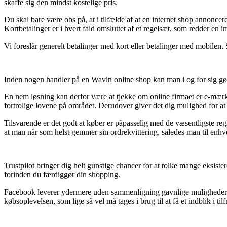
skaffe sig den mindst kostelige pris.
Du skal bare være obs på, at i tilfælde af at en internet shop annoncere
Kortbetalinger er i hvert fald omsluttet af et regelsæt, som redder en 
Vi foreslår generelt betalinger med kort eller betalinger med mobilen.
Inden nogen handler på en Wavin online shop kan man i og for sig gør
En nem løsning kan derfor være at tjekke om online firmaet er e-mærket, 
fortrolige lovene på området. Derudover giver det dig mulighed for at f
Tilsvarende er det godt at køber er påpasselig med de væsentligste regl
at man når som helst gemmer sin ordrekvittering, således man til enhv
Trustpilot bringer dig helt gunstige chancer for at tolke mange eksist
forinden du færdiggør din shopping.
Facebook leverer ydermere uden sammenligning gavnlige muligheder fo
købsoplevelsen, som lige så vel må tages i brug til at få et indblik i t