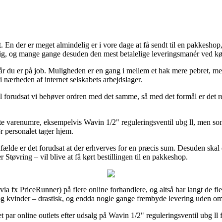
 En der er meget almindelig er i vore dage at få sendt til en pakkeshop, 
elig, og mange gange desuden den mest betalelige leveringsmanér ved køb
l når du er på job. Muligheden er en gang i mellem et hak mere pebret, me
i nærheden af internet selskabets arbejdslager.
 forudsat vi behøver ordren med det samme, så med det formål er det ret
fleste varenumre, eksempelvis Wavin 1/2" reguleringsventil ubg ll, men s
ør personalet tager hjem.
 tilfælde er det forudsat at der erhverves for en præcis sum. Desuden sk
tøvring – vil blive at få kørt bestillingen til en pakkeshop.
via fx PriceRunner) på flere online forhandlere, og altså har langt de f
d og kvinder – drastisk, og endda nogle gange frembyde levering uden o
t par online outlets efter udsalg på Wavin 1/2" reguleringsventil ubg ll 