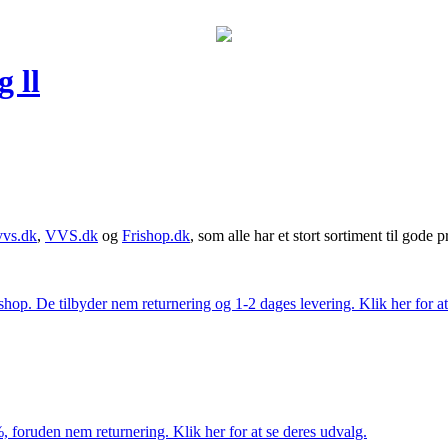
 ll
vvs.dk
,
VVS.dk
og
Frishop.dk
, som alle har et stort sortiment til gode pr
. De tilbyder nem returnering og 1-2 dages levering. Klik her for at 
 foruden nem returnering. Klik her for at se deres udvalg.