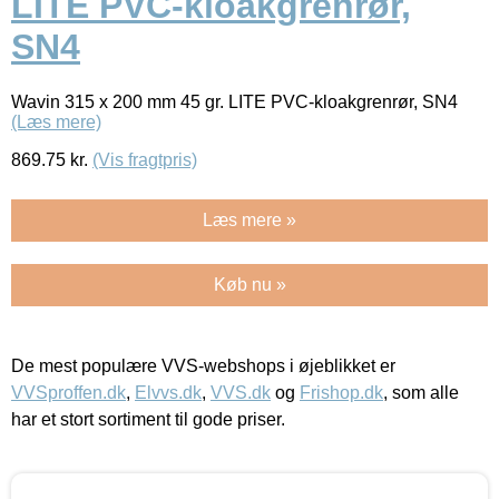
LITE PVC-kloakgrenrør,
SN4
Wavin 315 x 200 mm 45 gr. LITE PVC-kloakgrenrør, SN4
(Læs mere)
869.75
kr.
(Vis fragtpris)
Læs mere »
Køb nu »
De mest populære VVS-webshops i øjeblikket er
VVSproffen.dk
,
Elvvs.dk
,
VVS.dk
og
Frishop.dk
, som alle
har et stort sortiment til gode priser.