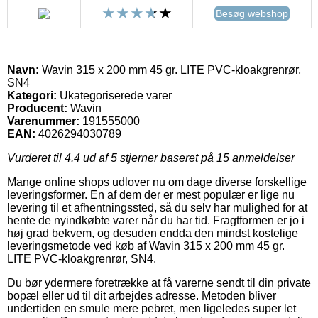
Besøg webshop
Navn:
Wavin 315 x 200 mm 45 gr. LITE PVC-kloakgrenrør,
SN4
Kategori:
Ukategoriserede varer
Producent:
Wavin
Varenummer:
191555000
EAN:
4026294030789
Vurderet til
4.4
ud af 5 stjerner baseret på
15
anmeldelser
Mange online shops udlover nu om dage diverse forskellige
leveringsformer. En af dem der er mest populær er lige nu
levering til et afhentningssted, så du selv har mulighed for at
hente de nyindkøbte varer når du har tid. Fragtformen er jo i
høj grad bekvem, og desuden endda den mindst kostelige
leveringsmetode ved køb af Wavin 315 x 200 mm 45 gr.
LITE PVC-kloakgrenrør, SN4.
Du bør ydermere foretrække at få varerne sendt til din private
bopæl eller ud til dit arbejdes adresse. Metoden bliver
undertiden en smule mere pebret, men ligeledes super let