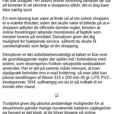
Før folk shopper i en Wavin online forretning behøver de når
alt kommer til alt skimme e-shoppens vilkår, det er dog bare
ikke særlig sjovt.
En nem løsning kan være at finde ud af om online shoppen
er e-mærke tilsluttet, siden det skulle være et billede på at e-
shoppen adlyder de officielle danske regler, foruden at
online forretningen løbende monitoreres af fagfolk som
mestrer lovene på området. Derudover giver det dig
mulighed for hjælpende service, såfremt du skulle få
vanskeligheder som følge af din shopping.
Derudover er det anbefalelsesværdigt at køber er klar over
de grundlæggende regler der spiller ind i forbindelse med
ordren, som eksempelvis hvilken returpolitik webbutikken
anvender. Her er det på samme måde relevant, at man
stadigvæk beholder ens e-mail kvittering, så man altid kan
påvise bestillingen af Wavin 315 x 200 mm 45 gr. LITE PVC-
kloakgrenrør, SN4, uafhængig om du er på indkøb til en
kvinde eller mand.
Trustpilot giver dig absolut anstændige muligheder for at
eksaminere ganske mange nuværende køberes iagttagelser
og herved er det klogt, at du bliver klogere på online