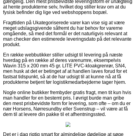
gængelig. Den mest prisbevidste leveringsform er unægtelig
at hente produkterne selv, hvilket dog stiller krav om at du
fysisk befinder dig lige ved webshoppens bopæl.
Fragttiden på Ukategoriserede varer kan vise sig at være
meget udslagsgivende såfremt du har behov for varerne
omgående, så med det formål er det naturligvis relevant at
man checker den estimerede leveringsdato på det relevante
produkt.
En række webbutikker stiller udsigt til levering på næste
hverdag på en række af deres varenumre, eksempelvis
Wavin 315 x 200 mm 45 gr. LITE PVC-kloakgrenrør, SN4,
men husk at det er betinget af at handlen laves forud for et
fastsat tidspunkt, så at de har udsigt til at kunne nå at få
produkterne betjent før logistikmedarbejderne tager hjem.
Nogle online butikker frembyder gratis fragt, men tit kun hvis
man handler for en bestemt pris. I øvrigt burde man gribe
den mest prisbevidste form for levering, som ofte – om du er
nær Horsens, Nørresundby eller Svenstrup – vil være at få
dem til at levere din pakke til et afhentningssted.
Det er i dag rigtig smart for almindelige dødelige at søge