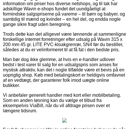
information om priser hos diverse netshops, og til tak har
adskillige Wavin e-shops fundet det uundgåeligt at
formindske salgspriserne på varerne – til børn og babyer, og
samtidig til mænd og kvinder – en hel del, og endda nogle
gange sikre fragt uden beregning.
Trods dette kan det alligevel være lønnende at sammenligne
forskellige internet forretninger efter udsalg på Wavin 315 x
200 mm 45 gr. LITE PVC-kloakgrenrør, SN4 før du bestiller,
således at du er velinformeret til at få fat i den bedste pris.
Man bør dog ikke glemme, at hvis en e-handler udlover
bedst i test varer til salg for en udsalgspris som anses for
mystisk attraktiv, kan det i nogle tilfælde være et bevis på en
uoprigtig shop. Køb med betalingskort er heldigvis omfavnet
af en vedtægt, der garanterer folk imod uægte online
butikker.
Vi anbefaler generelt handler med kort eller mobilbetaling.
Som en anden løsning kan du vælge et tilbud fra
eksempelvis ViaBill, når du vil afdrage prisen over et
længere tidsrum.