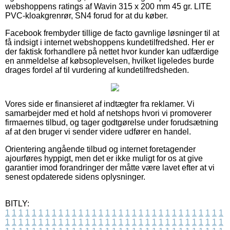
webshoppens ratings af Wavin 315 x 200 mm 45 gr. LITE
PVC-kloakgrenrør, SN4 forud for at du køber.
Facebook frembyder tillige de facto gavnlige løsninger til at
få indsigt i internet webshoppens kundetilfredshed. Her er
der faktisk forhandlere på nettet hvor kunder kan udfærdige
en anmeldelse af købsoplevelsen, hvilket ligeledes burde
drages fordel af til vurdering af kundetilfredsheden.
Vores side er finansieret af indtægter fra reklamer. Vi
samarbejder med et hold af netshops hvori vi promoverer
firmaernes tilbud, og tager godtgørelse under forudsætning
af at den bruger vi sender videre udfører en handel.
Orientering angående tilbud og internet foretagender
ajourføres hyppigt, men det er ikke muligt for os at give
garantier imod forandringer der måtte være lavet efter at vi
senest opdaterede sidens oplysninger.
BITLY:
1
1
1
1
1
1
1
1
1
1
1
1
1
1
1
1
1
1
1
1
1
1
1
1
1
1
1
1
1
1
1
1
1
1
1
1
1
1
1
1
1
1
1
1
1
1
1
1
1
1
1
1
1
1
1
1
1
1
1
1
1
1
1
1
1
1