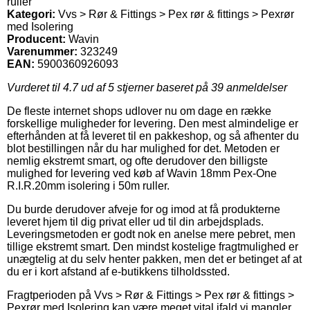
ruller
Kategori:
Vvs > Rør & Fittings > Pex rør & fittings > Pexrør
med Isolering
Producent:
Wavin
Varenummer:
323249
EAN:
5900360926093
Vurderet til
4.7
ud af 5 stjerner baseret på
39
anmeldelser
De fleste internet shops udlover nu om dage en række
forskellige muligheder for levering. Den mest almindelige er
efterhånden at få leveret til en pakkeshop, og så afhenter du
blot bestillingen når du har mulighed for det. Metoden er
nemlig ekstremt smart, og ofte derudover den billigste
mulighed for levering ved køb af Wavin 18mm Pex-One
R.I.R.20mm isolering i 50m ruller.
Du burde derudover afveje for og imod at få produkterne
leveret hjem til dig privat eller ud til din arbejdsplads.
Leveringsmetoden er godt nok en anelse mere pebret, men
tillige ekstremt smart. Den mindst kostelige fragtmulighed er
unægtelig at du selv henter pakken, men det er betinget af at
du er i kort afstand af e-butikkens tilholdssted.
Fragtperioden på Vvs > Rør & Fittings > Pex rør & fittings >
Pexrør med Isolering kan være meget vital ifald vi mangler