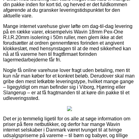
din pakke inden for kort tid, og herved er det fuldkommen
afgørende at du gransker leveringstidspunktet for den
aktuelle vare.
Mange internet varehuse giver løfte om dag-til-dag levering
på en række varer, eksempelvis Wavin 18mm Pex-One
R.I.R.20mm isolering i 50m ruller, men glem ikke at det
forudsætter at ordren gennemføres forinden et angivent
klokkeslæt, med hensynstagen til at de med sikkerhed kan
nå at få varerne hen til fragtfirmaet forinden
lagermedarbejderne får fri.
Nogle få online varehuse lover fragt uden betaling, men tit
kun når man køber for et konkret beløb. Derudover skal man
gribe den mest letkøbte leveringstype, hvilket mange gange
– ligegyldigt om man befinder sig i Viborg, Hjørring eller
Slangerup – er at få fragtmanden til at køre din pakke til et
udleveringssted.
Det er jo temmelig ligetil for os alle at søge information om
priser på flere netbutikker, og derfor har mange Wavin
internet selskaber i Danmark været tvunget til at tvinge
udsalgspriserne på varerne – til børn og babyer, og tillige