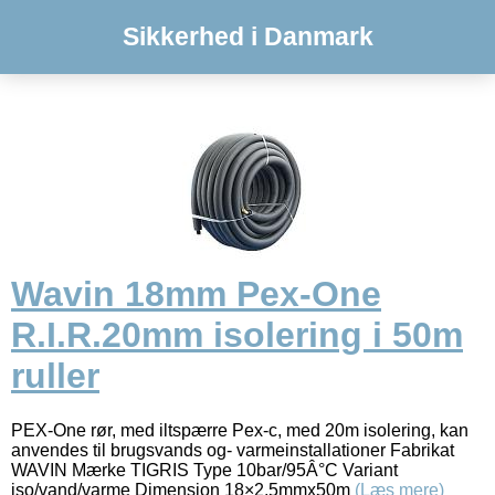
Sikkerhed i Danmark
Wavin 18mm Pex-One
R.I.R.20mm isolering i 50m
ruller
PEX-One rør, med iltspærre Pex-c, med 20m isolering, kan
anvendes til brugsvands og- varmeinstallationer Fabrikat
WAVIN Mærke TIGRIS Type 10bar/95Â°C Variant
iso/vand/varme Dimension 18×2,5mmx50m
(Læs mere)