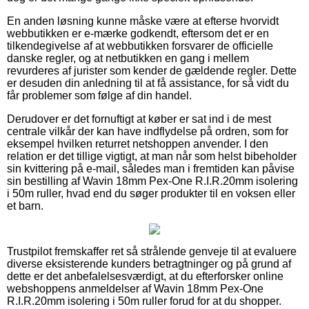
En anden løsning kunne måske være at efterse hvorvidt
webbutikken er e-mærke godkendt, eftersom det er en
tilkendegivelse af at webbutikken forsvarer de officielle
danske regler, og at netbutikken en gang i mellem
revurderes af jurister som kender de gældende regler. Dette
er desuden din anledning til at få assistance, for så vidt du
får problemer som følge af din handel.
Derudover er det fornuftigt at køber er sat ind i de mest
centrale vilkår der kan have indflydelse på ordren, som for
eksempel hvilken returret netshoppen anvender. I den
relation er det tillige vigtigt, at man når som helst bibeholder
sin kvittering på e-mail, således man i fremtiden kan påvise
sin bestilling af Wavin 18mm Pex-One R.I.R.20mm isolering
i 50m ruller, hvad end du søger produkter til en voksen eller
et barn.
Trustpilot fremskaffer ret så strålende genveje til at evaluere
diverse eksisterende kunders betragtninger og på grund af
dette er det anbefalelsesværdigt, at du efterforsker online
webshoppens anmeldelser af Wavin 18mm Pex-One
R.I.R.20mm isolering i 50m ruller forud for at du shopper.