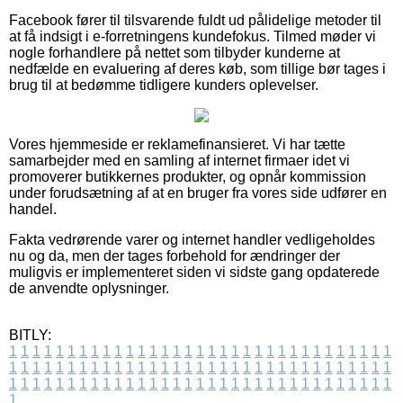
Facebook fører til tilsvarende fuldt ud pålidelige metoder til
at få indsigt i e-forretningens kundefokus. Tilmed møder vi
nogle forhandlere på nettet som tilbyder kunderne at
nedfælde en evaluering af deres køb, som tillige bør tages i
brug til at bedømme tidligere kunders oplevelser.
Vores hjemmeside er reklamefinansieret. Vi har tætte
samarbejder med en samling af internet firmaer idet vi
promoverer butikkernes produkter, og opnår kommission
under forudsætning af at en bruger fra vores side udfører en
handel.
Fakta vedrørende varer og internet handler vedligeholdes
nu og da, men der tages forbehold for ændringer der
muligvis er implementeret siden vi sidste gang opdaterede
de anvendte oplysninger.
BITLY:
1
1
1
1
1
1
1
1
1
1
1
1
1
1
1
1
1
1
1
1
1
1
1
1
1
1
1
1
1
1
1
1
1
1
1
1
1
1
1
1
1
1
1
1
1
1
1
1
1
1
1
1
1
1
1
1
1
1
1
1
1
1
1
1
1
1
1
1
1
1
1
1
1
1
1
1
1
1
1
1
1
1
1
1
1
1
1
1
1
1
1
1
1
1
1
1
1
1
1
1