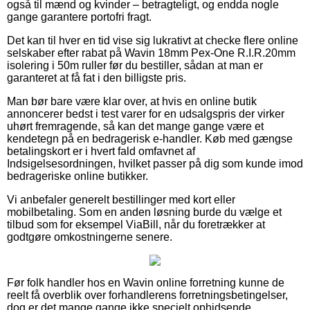
også til mænd og kvinder – betragteligt, og endda nogle
gange garantere portofri fragt.
Det kan til hver en tid vise sig lukrativt at checke flere online
selskaber efter rabat på Wavin 18mm Pex-One R.I.R.20mm
isolering i 50m ruller før du bestiller, sådan at man er
garanteret at få fat i den billigste pris.
Man bør bare være klar over, at hvis en online butik
annoncerer bedst i test varer for en udsalgspris der virker
uhørt fremragende, så kan det mange gange være et
kendetegn på en bedragerisk e-handler. Køb med gængse
betalingskort er i hvert fald omfavnet af
Indsigelsesordningen, hvilket passer på dig som kunde imod
bedrageriske online butikker.
Vi anbefaler generelt bestillinger med kort eller
mobilbetaling. Som en anden løsning burde du vælge et
tilbud som for eksempel ViaBill, når du foretrækker at
godtgøre omkostningerne senere.
Før folk handler hos en Wavin online forretning kunne de
reelt få overblik over forhandlerens forretningsbetingelser,
dog er det mange gange ikke specielt ophidsende.