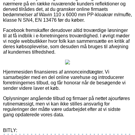
nærmere på en række nuværende kunders reflektioner og
derved tilrådes det, at du gransker online firmaets
bedømmelser af Wavin 110 x 6000 mm PP-kloakrør m/muffe,
klasse N SN4, EN 13476 før du køber.
Facebook fremskaffer derudover altid troværdige løsninger
til at få indblik i e-forretningens troværdighed. I øvrigt møder
vi nogle webbutikker hvor folk kan sammensætte en kritik af
deres købsoplevelse, som desuden må bruges til afvejning
af kundernes tilfredshed.
Hjemmesiden finansieres af annonceindtægter. Vi
samarbejder med en del online varehuse og introducerer
forretningernes tilbud, og får honorar når de besøgende vi
sender videre laver et køb.
Oplysninger angående tilbud og firmaer på nettet ajourføres
rutinemæssigt, men vi kan ikke stilles ansvarlig for
reguleringer der måtte være udarbejdet efter at vi sidste
gang opdaterede vores data.
BITLY: