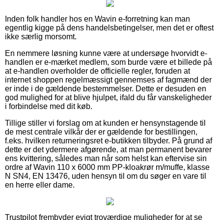
Inden folk handler hos en Wavin e-forretning kan man
egentlig kigge på dens handelsbetingelser, men det er oftest
ikke særlig morsomt.
En nemmere løsning kunne være at undersøge hvorvidt e-
handlen er e-mærket medlem, som burde være et billede på
at e-handlen overholder de officielle regler, foruden at
internet shoppen regelmæssigt gennemses af fagmænd der
er inde i de gældende bestemmelser. Dette er desuden en
god mulighed for at blive hjulpet, ifald du får vanskeligheder
i forbindelse med dit køb.
Tillige stiller vi forslag om at kunden er hensynstagende til
de mest centrale vilkår der er gældende for bestillingen,
f.eks. hvilken returneringsret e-butikken tilbyder. På grund af
dette er det ydermere afgørende, at man permanent bevarer
ens kvittering, således man når som helst kan eftervise sin
ordre af Wavin 110 x 6000 mm PP-kloakrør m/muffe, klasse
N SN4, EN 13476, uden hensyn til om du søger en vare til
en herre eller dame.
Trustpilot frembyder evigt troværdige muligheder for at se