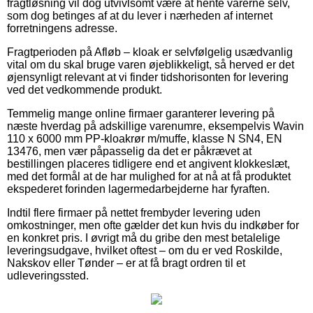
fragtløsning vil dog utvivlsomt være at hente varerne selv,
som dog betinges af at du lever i nærheden af internet
forretningens adresse.
Fragtperioden på Afløb – kloak er selvfølgelig usædvanlig
vital om du skal bruge varen øjeblikkeligt, så herved er det
øjensynligt relevant at vi finder tidshorisonten for levering
ved det vedkommende produkt.
Temmelig mange online firmaer garanterer levering på
næste hverdag på adskillige varenumre, eksempelvis Wavin
110 x 6000 mm PP-kloakrør m/muffe, klasse N SN4, EN
13476, men vær påpasselig da det er påkrævet at
bestillingen placeres tidligere end et angivent klokkeslæt,
med det formål at de har mulighed for at nå at få produktet
ekspederet forinden lagermedarbejderne har fyraften.
Indtil flere firmaer på nettet frembyder levering uden
omkostninger, men ofte gælder det kun hvis du indkøber for
en konkret pris. I øvrigt må du gribe den mest betalelige
leveringsudgave, hvilket oftest – om du er ved Roskilde,
Nakskov eller Tønder – er at få bragt ordren til et
udleveringssted.