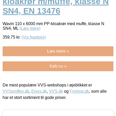
kloakrør m/muffe, klasse N
SN4, EN 13476
Wavin 110 x 6000 mm PP-kloakrør med muffe, klasse N
SN4, ML
(Læs mere)
359.75
kr.
(Vis fragtpris)
Læs mere »
Køb nu »
De mest populære VVS-webshops i øjeblikket er
VVSproffen.dk
,
Elvvs.dk
,
VVS.dk
og
Frishop.dk
, som alle
har et stort sortiment til gode priser.