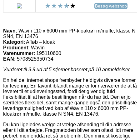
Besøg webshop
Navn:
Wavin 110 x 6000 mm PP-kloakrør m/muffe, klasse N
SN4, EN 13476
Kategori:
Afløb – kloak
Producent:
Wavin
Varenummer:
195110600
EAN:
5708525350734
Vurderet til
3.9
ud af 5 stjerner baseret på
10
anmeldelser
En hel del internet shops frembyder heldigvis diverse former
for levering. En favorit iblandt mange er for nærværende at få
leveret til et udleveringssted, fordi det giver dig fuld
fleksibilitet til at hente bestillingen når du har tid. Den er jo
særdeles fleksibel, samt mange gange også den prisbilligste
leveringsmulighed ved køb af Wavin 110 x 6000 mm PP-
kloakrør m/muffe, klasse N SN4, EN 13476.
Du kan ligeledes vælge at vælge afsending til din adresse
eller til dit arbejde. Fragtmetoden bliver som oftest lidt mere
pebret, men endda ret så problemfri. Den mindst kostelige