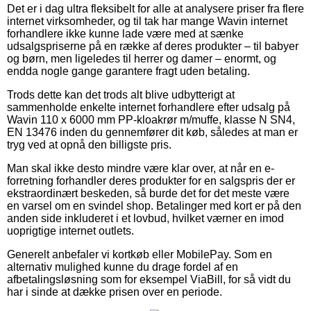
Det er i dag ultra fleksibelt for alle at analysere priser fra flere
internet virksomheder, og til tak har mange Wavin internet
forhandlere ikke kunne lade være med at sænke
udsalgspriserne på en række af deres produkter – til babyer
og børn, men ligeledes til herrer og damer – enormt, og
endda nogle gange garantere fragt uden betaling.
Trods dette kan det trods alt blive udbytterigt at
sammenholde enkelte internet forhandlere efter udsalg på
Wavin 110 x 6000 mm PP-kloakrør m/muffe, klasse N SN4,
EN 13476 inden du gennemfører dit køb, således at man er
tryg ved at opnå den billigste pris.
Man skal ikke desto mindre være klar over, at når en e-
forretning forhandler deres produkter for en salgspris der er
ekstraordinært beskeden, så burde det for det meste være
en varsel om en svindel shop. Betalinger med kort er på den
anden side inkluderet i et lovbud, hvilket værner en imod
uoprigtige internet outlets.
Generelt anbefaler vi kortkøb eller MobilePay. Som en
alternativ mulighed kunne du drage fordel af en
afbetalingsløsning som for eksempel ViaBill, for så vidt du
har i sinde at dække prisen over en periode.