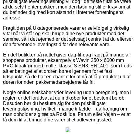
prisbilligste leveringsløsning vil dog i de fleste tilfælde være
at du selv henter pakken, men den løsning stiller krav om at
du befinder dig med kort afstand til internet forretningens
adresse.
Fragttiden på Ukategoriserede varer er selvfølgelig virkelig
vital når vi står og skal bruge dine nye produkter med det
samme, så i det øjemed er det selvsagt centralt at du efterser
den forventede leveringstid for den relevante vare.
En del butikker på nettet giver dag-til-dag fragt på mange af
shoppens produkter, eksempelvis Wavin 250 x 6000 mm
PVC-kloakrør med muffe, klasse S SN8, EN1401, som trods
alt er betinget af at ordren køres igennem før et fast
tidspunkt, så de har en chance for at nå at få produktet ud af
døren forinden pakkemedarbejderne får fri.
Nogle online selskaber yder levering uden beregning, men i
reglen er det forudsat at du indkøber for et bestemt beløb.
Desuden bør du beslutte sig for den prisbilligste
leveringsløsning, hvilket i mange tilfælde – uafhængig om
man opholder sig tæt på Roskilde, Farum eller Vejen – er at
få dem til at bringe dine varer til et udleveringssted.