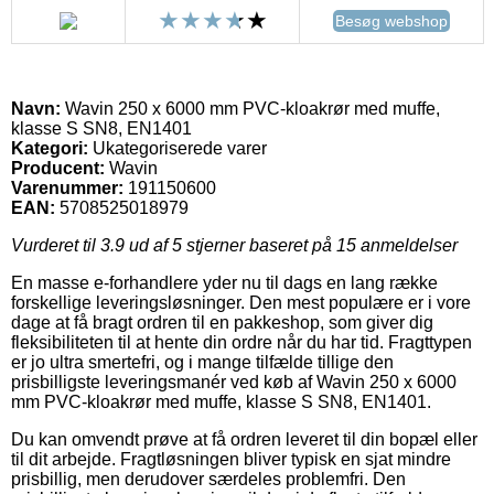
Besøg webshop
Navn:
Wavin 250 x 6000 mm PVC-kloakrør med muffe,
klasse S SN8, EN1401
Kategori:
Ukategoriserede varer
Producent:
Wavin
Varenummer:
191150600
EAN:
5708525018979
Vurderet til
3.9
ud af 5 stjerner baseret på
15
anmeldelser
En masse e-forhandlere yder nu til dags en lang række
forskellige leveringsløsninger. Den mest populære er i vore
dage at få bragt ordren til en pakkeshop, som giver dig
fleksibiliteten til at hente din ordre når du har tid. Fragttypen
er jo ultra smertefri, og i mange tilfælde tillige den
prisbilligste leveringsmanér ved køb af Wavin 250 x 6000
mm PVC-kloakrør med muffe, klasse S SN8, EN1401.
Du kan omvendt prøve at få ordren leveret til din bopæl eller
til dit arbejde. Fragtløsningen bliver typisk en sjat mindre
prisbillig, men derudover særdeles problemfri. Den