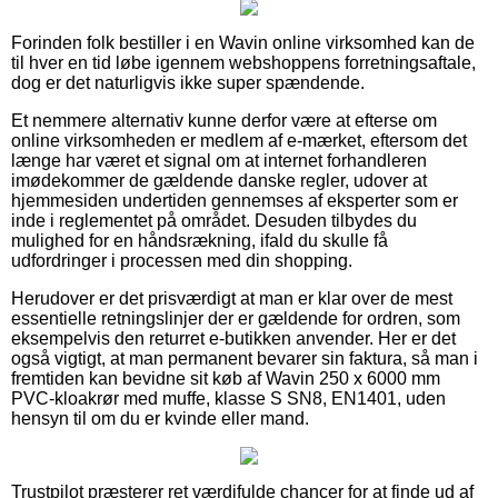
Forinden folk bestiller i en Wavin online virksomhed kan de
til hver en tid løbe igennem webshoppens forretningsaftale,
dog er det naturligvis ikke super spændende.
Et nemmere alternativ kunne derfor være at efterse om
online virksomheden er medlem af e-mærket, eftersom det
længe har været et signal om at internet forhandleren
imødekommer de gældende danske regler, udover at
hjemmesiden undertiden gennemses af eksperter som er
inde i reglementet på området. Desuden tilbydes du
mulighed for en håndsrækning, ifald du skulle få
udfordringer i processen med din shopping.
Herudover er det prisværdigt at man er klar over de mest
essentielle retningslinjer der er gældende for ordren, som
eksempelvis den returret e-butikken anvender. Her er det
også vigtigt, at man permanent bevarer sin faktura, så man i
fremtiden kan bevidne sit køb af Wavin 250 x 6000 mm
PVC-kloakrør med muffe, klasse S SN8, EN1401, uden
hensyn til om du er kvinde eller mand.
Trustpilot præsterer ret værdifulde chancer for at finde ud af