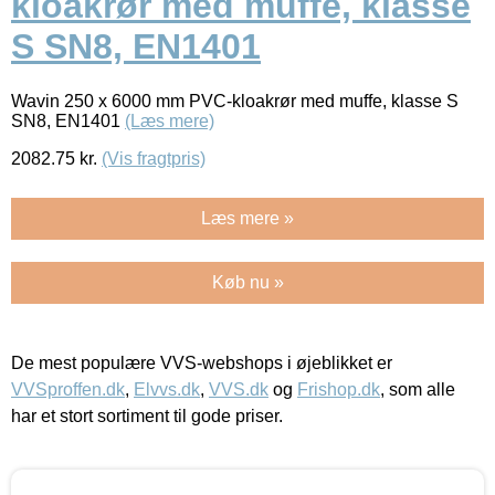
kloakrør med muffe, klasse
S SN8, EN1401
Wavin 250 x 6000 mm PVC-kloakrør med muffe, klasse S
SN8, EN1401
(Læs mere)
2082.75
kr.
(Vis fragtpris)
Læs mere »
Køb nu »
De mest populære VVS-webshops i øjeblikket er
VVSproffen.dk
,
Elvvs.dk
,
VVS.dk
og
Frishop.dk
, som alle
har et stort sortiment til gode priser.