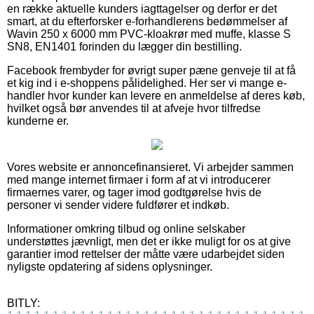
en række aktuelle kunders iagttagelser og derfor er det
smart, at du efterforsker e-forhandlerens bedømmelser af
Wavin 250 x 6000 mm PVC-kloakrør med muffe, klasse S
SN8, EN1401 forinden du lægger din bestilling.
Facebook frembyder for øvrigt super pæne genveje til at få
et kig ind i e-shoppens pålidelighed. Her ser vi mange e-
handler hvor kunder kan levere en anmeldelse af deres køb,
hvilket også bør anvendes til at afveje hvor tilfredse
kunderne er.
Vores website er annoncefinansieret. Vi arbejder sammen
med mange internet firmaer i form af at vi introducerer
firmaernes varer, og tager imod godtgørelse hvis de
personer vi sender videre fuldfører et indkøb.
Informationer omkring tilbud og online selskaber
understøttes jævnligt, men det er ikke muligt for os at give
garantier imod rettelser der måtte være udarbejdet siden
nyligste opdatering af sidens oplysninger.
BITLY: