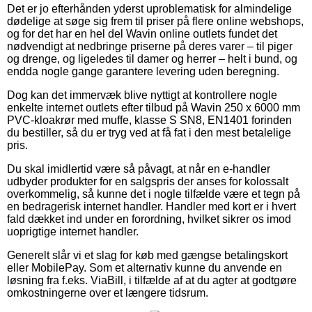
Det er jo efterhånden yderst uproblematisk for almindelige
dødelige at søge sig frem til priser på flere online webshops,
og for det har en hel del Wavin online outlets fundet det
nødvendigt at nedbringe priserne på deres varer – til piger
og drenge, og ligeledes til damer og herrer – helt i bund, og
endda nogle gange garantere levering uden beregning.
Dog kan det immervæk blive nyttigt at kontrollere nogle
enkelte internet outlets efter tilbud på Wavin 250 x 6000 mm
PVC-kloakrør med muffe, klasse S SN8, EN1401 forinden
du bestiller, så du er tryg ved at få fat i den mest betalelige
pris.
Du skal imidlertid være så påvagt, at når en e-handler
udbyder produkter for en salgspris der anses for kolossalt
overkommelig, så kunne det i nogle tilfælde være et tegn på
en bedragerisk internet handler. Handler med kort er i hvert
fald dækket ind under en forordning, hvilket sikrer os imod
uoprigtige internet handler.
Generelt slår vi et slag for køb med gængse betalingskort
eller MobilePay. Som et alternativ kunne du anvende en
løsning fra f.eks. ViaBill, i tilfælde af at du agter at godtgøre
omkostningerne over et længere tidsrum.