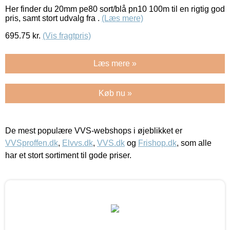
Her finder du 20mm pe80 sort/blå pn10 100m til en rigtig god
pris, samt stort udvalg fra .
(Læs mere)
695.75
kr.
(Vis fragtpris)
Læs mere »
Køb nu »
De mest populære VVS-webshops i øjeblikket er
VVSproffen.dk
,
Elvvs.dk
,
VVS.dk
og
Frishop.dk
, som alle
har et stort sortiment til gode priser.