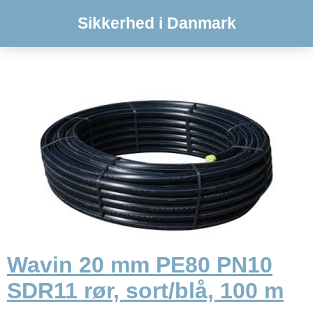
Sikkerhed i Danmark
Wavin 20 mm PE80 PN10
SDR11 rør, sort/blå, 100 m