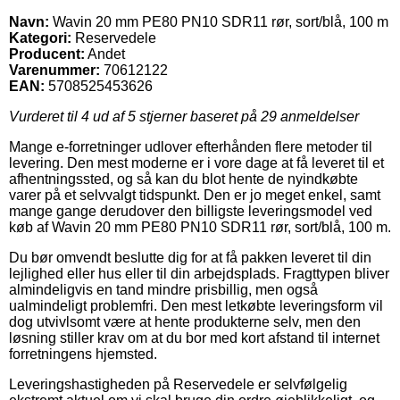
Navn:
Wavin 20 mm PE80 PN10 SDR11 rør, sort/blå, 100 m
Kategori:
Reservedele
Producent:
Andet
Varenummer:
70612122
EAN:
5708525453626
Vurderet til
4
ud af 5 stjerner baseret på
29
anmeldelser
Mange e-forretninger udlover efterhånden flere metoder til
levering. Den mest moderne er i vore dage at få leveret til et
afhentningssted, og så kan du blot hente de nyindkøbte
varer på et selvvalgt tidspunkt. Den er jo meget enkel, samt
mange gange derudover den billigste leveringsmodel ved
køb af Wavin 20 mm PE80 PN10 SDR11 rør, sort/blå, 100 m.
Du bør omvendt beslutte dig for at få pakken leveret til din
lejlighed eller hus eller til din arbejdsplads. Fragttypen bliver
almindeligvis en tand mindre prisbillig, men også
ualmindeligt problemfri. Den mest letkøbte leveringsform vil
dog utvivlsomt være at hente produkterne selv, men den
løsning stiller krav om at du bor med kort afstand til internet
forretningens hjemsted.
Leveringshastigheden på Reservedele er selvfølgelig