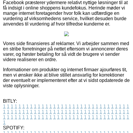
Facebook præsterer ydermere relativt nyttige løsninger til at
få indsigt i online shoppens kundefokus. Herinde møder vi
mange internet foretagender hvor folk kan udfærdige en
vurdering af virksomhedens service, hvilket desuden burde
anvendes til vurdering af hvor tilfredse kunderne er.
Vores side finansieres af reklamer. Vi arbejder sammen med
en stribe forretninger på nettet eftersom vi annoncerer deres
varer, og høster betaling for så vidt de brugere vi sender
videre realiserer en ordre.
Informationer om produkter og internet firmaer ajourføres tit,
men vi ønsker ikke at blive stillet ansvarlig for korrektioner
der eventuelt er implementeret efter at vi sidst opdaterede de
viste oplysninger.
BITLY:
1
1
1
1
1
1
1
1
1
1
1
1
1
1
1
1
1
1
1
1
1
1
1
1
1
1
1
1
1
1
1
1
1
1
1
1
1
1
1
1
1
1
1
1
1
1
1
1
1
1
1
1
1
1
1
1
1
1
1
1
1
1
1
1
1
1
1
1
1
1
1
1
1
1
1
1
1
1
1
1
1
1
1
1
1
1
1
1
1
1
1
1
1
1
1
1
1
1
1
1
SPOTIFY: