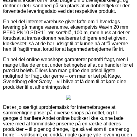
ekstremt aktuel om vi skal bruge din ordre øjeblikkeligt, og
derfor er det i sandhed på sin plads at vi dobbelttjekker den
forventede leveringsdato ved det respektive produkt.
En hel del internet varehuse giver løfte om 1 hverdags
levering på mange varenumre, eksempelvis Wavin 20 mm
PE80 PN10 SDR11 rør, sort/blå, 100 m, men husk at det er
forudsat at transaktionen realiseres tidligere end et givent
klokkeslæt, så at de har udsigt til at kunne nå at få varerne
hen til fragtfirmaet forud for at lagermedarbejderne får fri.
En hel del online webshops garanterer portofri fragt, men i
mange tilfælde er det under betingelse af at du handler for et
præcist beløb. Ellers kan man gribe den prisbilligste
mulighed for fragt, der gerne – om man er tæt på Køge,
Svendborg eller Sæby – vil blive at få dem til at køre dine
produkter til et afhentningssted.
Det er jo særligt uproblematisk for internetbrugere at
sammenligne priser på diverse shops på nettet, og til
gengæld har flere Andet online butikker ikke kunne lade
være med at formindske priserne på en række af deres
produkter – til piger og drenge, lige så vel som til damer og
herrer – voldsomt, og endda nogle gange yde levering uden