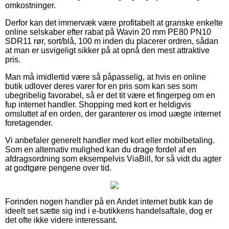
omkostninger.
Derfor kan det immervæk være profitabelt at granske enkelte
online selskaber efter rabat på Wavin 20 mm PE80 PN10
SDR11 rør, sort/blå, 100 m inden du placerer ordren, sådan
at man er usvigeligt sikker på at opnå den mest attraktive
pris.
Man må imidlertid være så påpasselig, at hvis en online
butik udlover deres varer for en pris som kan ses som
ubegribelig favorabel, så er det tit være et fingerpeg om en
fup internet handler. Shopping med kort er heldigvis
omsluttet af en orden, der garanterer os imod uægte internet
foretagender.
Vi anbefaler generelt handler med kort eller mobilbetaling.
Som en alternativ mulighed kan du drage fordel af en
afdragsordning som eksempelvis ViaBill, for så vidt du agter
at godtgøre pengene over tid.
Forinden nogen handler på en Andet internet butik kan de
ideelt set sætte sig ind i e-butikkens handelsaftale, dog er
det ofte ikke videre interessant.