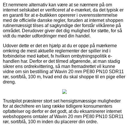
Et nemmere alternativ kan være at se nærmere på om
internet selskabet er verificeret af e-mærket, da det typisk er
en garanti for at e-butikken opererer i overensstemmelse
med de officielle danske regler, foruden at internet shoppen
rutinemæssigt tilses af sagkyndige der forstår vilkårene på
området. Derudover giver det dig mulighed for støtte, for så
vidt du møder udfordringer med din handel.
Udover dette er det en hjælp at du er oppe på mærkerne
omkring de mest aktuelle reglementer der spiller ind i
forbindelse med købet, fx hvilken ombytningspolitik e-
handlen har. Derfor er det tilmed afgørende, at man stadig
sikrer ens ordrekvittering, så man fremadrettet vil kunne
vidne om sin bestilling af Wavin 20 mm PE80 PN10 SDR11
rør, sort/blå, 100 m, hvad end du skal shoppe til en pige eller
dreng.
Trustpilot præsterer stort set hensigtsmæssige muligheder
for at dechifrere en lang række tidligere konsumenters
opfattelser og derfor er det godt, at du eksaminerer internet
webshoppens omtaler af Wavin 20 mm PE80 PN10 SDR11
rør, sort/blå, 100 m inden du placerer din ordre.