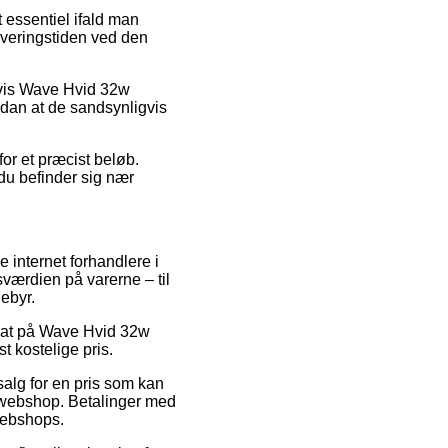
 essentiel ifald man
leveringstiden ved den
lvis Wave Hvid 32w
sådan at de sandsynligvis
for et præcist beløb.
du befinder sig nær
e internet forhandlere i
værdien på varerne – til
ebyr.
rabat på Wave Hvid 32w
t kostelige pris.
salg for en pris som kan
t webshop. Betalinger med
 webshops.