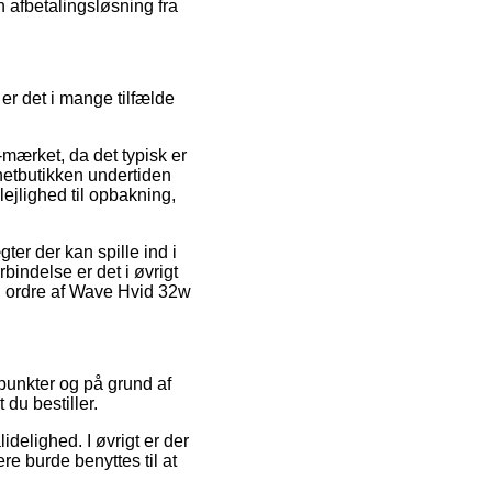
n afbetalingsløsning fra
er det i mange tilfælde
-mærket, da det typisk er
netbutikken undertiden
ejlighed til opbakning,
er der kan spille ind i
rbindelse er det i øvrigt
in ordre af Wave Hvid 32w
spunkter og på grund af
 du bestiller.
delighed. I øvrigt er der
e burde benyttes til at