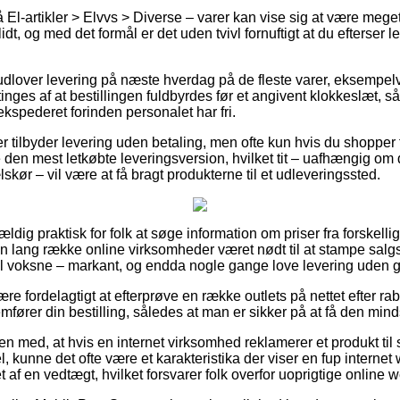
El-artikler > Elvvs > Diverse – varer kan vise sig at være meget
dt, og med det formål er det uden tvivl fornuftigt at du efterser 
 udlover levering på næste hverdag på de fleste varer, eksempe
inges af at bestillingen fuldbyrdes før et angivent klokkeslæt, 
ekspederet forinden personalet har fri.
er tilbyder levering uden betaling, men ofte kun hvis du shopper 
den mest letkøbte leveringsversion, hvilket tit – uafhængig om 
skør – vil være at få bragt produkterne til et udleveringssted.
ældig praktisk for folk at søge information om priser fra forskellig
n lang række online virksomheder været nødt til at stampe salgs
l voksne – markant, og endda nogle gange love levering uden g
være fordelagtigt at efterprøve en række outlets på nettet efter 
ører din bestilling, således at man er sikker på at få den minds
 med, at hvis en internet virksomhed reklamerer et produkt til 
, kunne det ofte være et karakteristika der viser en fup interne
tet af en vedtægt, hvilket forsvarer folk overfor uoprigtige online