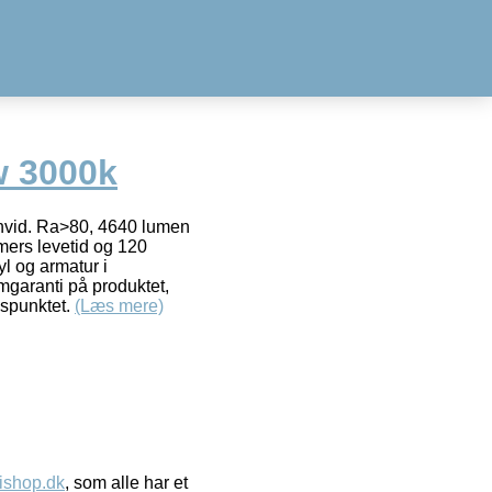
w 3000k
hvid. Ra>80, 4640 lumen
mers levetid og 120
l og armatur i
mgaranti på produktet,
dspunktet.
(Læs mere)
ishop.dk
, som alle har et