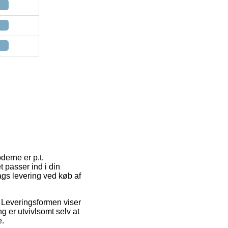
derne er p.t.
t passer ind i din
ags levering ved køb af
. Leveringsformen viser
g er utvivlsomt selv at
e.