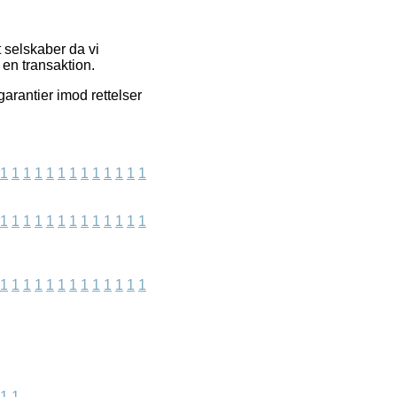
 selskaber da vi
 en transaktion.
arantier imod rettelser
1
1
1
1
1
1
1
1
1
1
1
1
1
1
1
1
1
1
1
1
1
1
1
1
1
1
1
1
1
1
1
1
1
1
1
1
1
1
1
1
1