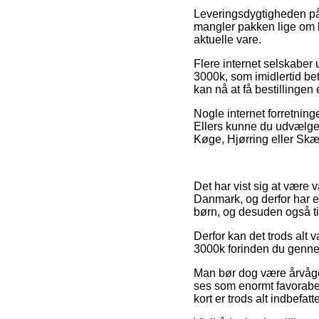
Leveringsdygtigheden på 
mangler pakken lige om li
aktuelle vare.
Flere internet selskaber
3000k, som imidlertid bet
kan nå at få bestillingen 
Nogle internet forretning
Ellers kunne du udvælge 
Køge, Hjørring eller Skæl
Det har vist sig at være v
Danmark, og derfor har e
børn, og desuden også ti
Derfor kan det trods alt 
3000k forinden du gennemf
Man bør dog være årvågen
ses som enormt favorabel
kort er trods alt indbefat