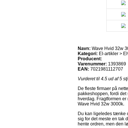
Navn:
Wave Hvid 32w 3
Kategori:
El-artikler > E
Producent:
Varenummer:
1393869
EAN:
7021981112707
Vurderet til
4.5
ud af 5 st
De fleste firmaer på nett
pakkeshoppen, fordi det så
hverdag. Fragtformen er 
Wave Hvid 32w 3000k.
Du kan ligeledes tænke ov
sig for det meste en tak 
hente ordren, men den l