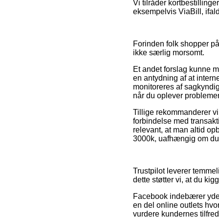
Vi tilråder kortbestillin
eksempelvis ViaBill, ifal
Forinden folk shopper på
ikke særlig morsomt.
Et andet forslag kunne må
en antydning af at inter
monitoreres af sagkyndig
når du oplever problemer
Tillige rekommanderer vi
forbindelse med transaktio
relevant, at man altid o
3000k, uafhængig om du s
Trustpilot leverer temmel
dette støtter vi, at du ki
Facebook indebærer yderme
en del online outlets hv
vurdere kundernes tilfre