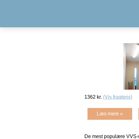
1362
kr.
(Vis fragtpris)
Læs mere »
De mest populære VVS-w