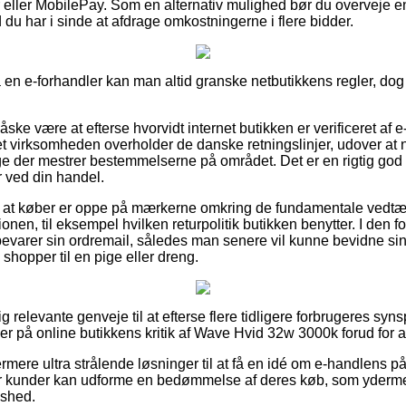
ger eller MobilePay. Som en alternativ mulighed bør du overveje e
d du har i sinde at afdrage omkostningerne i flere bidder.
 en e-forhandler kan man altid granske netbutikkens regler, dog 
ske være at efterse hvorvidt internet butikken er verificeret af e
net virksomheden overholder de danske retningslinjer, udover at 
e der mestrer bestemmelserne på området. Det er en rigtig god l
 ved din handel.
 at køber er oppe på mærkerne omkring de fundamentale vedtægt
nen, til eksempel hvilken returpolitik butikken benytter. I den fo
pbevarer sin ordremail, således man senere vil kunne bevidne s
hopper til en pige eller dreng.
ig relevante genveje til at efterse flere tidligere forbrugeres syn
gger på online butikkens kritik af Wave Hvid 32w 3000k forud for at
re ultra strålende løsninger til at få en idé om e-handlens påli
or kunder kan udforme en bedømmelse af deres køb, som ydermer
dshed.