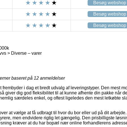
Besøg webshop
Besøg webshop
Besøg webshop
000k
lvvs > Diverse – varer
jerner baseret på
12
anmeldelser
et frembyder i dag et bredt udvalg af leveringstyper. Den mest mo
 giver dig god fleksibilitet til at kunne afhente din pakke når de
nemlig særdeles enkel, og oftest ligeledes den mest letkøbte sl
er at vælge at få udbragt til hvor du bor eller ud på dit arbejde
dyrere, men endvidere rigtig let gængelig. Den prisbilligste løsnin
øsning kræver at du har bopæl nær online forhandlerens adress