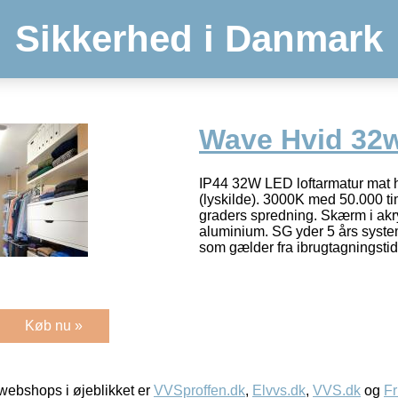
Sikkerhed i Danmark
Wave Hvid 32
IP44 32W LED loftarmatur mat 
(lyskilde). 3000K med 50.000 ti
graders spredning. Skærm i akry
aluminium. SG yder 5 års syste
som gælder fra ibrugtagningsti
Køb nu »
ebshops i øjeblikket er
VVSproffen.dk
,
Elvvs.dk
,
VVS.dk
og
Fr