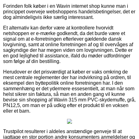
Forinden folk køber i en Wavin internet shop kunne man i
princippet overveje webshoppens handelsbetingelser, det er
dog almindeligvis ikke særlig interessant.
Et alternativ kan derfor være at kontrollere hvorvidt
netshoppen er e-mærke godkendt, da det burde være et
signal om at e-forretningen efterlever gældende dansk
lovgivning, samt at online forretningen af og til overvåges af
sagkyndige der har megen viden om lovgivningen. Dette er
en god lejlighed til assistance, ifald du møder udfordringer
som følge af din bestilling.
Herudover er det prisværdigt at køber er vaks omkring de
mest centrale reglementer der har indvirkning på ordren, til
eksempel den byttepolitik online forretningen har. I den
sammenhæng er det ydermere essesentielt, at man når som
helst sikrer sin faktura, så man en anden gang vil kunne
bevise sin shopping af Wavin 315 mm PVC-skydemuffe, grå,
PN12,5, om man er på udkig efter et produkt til en voksen
eller et barn.
Trustpilot resulterer i aldeles anstændige genveje til at
iagttage en stor portion andre konsumenters anmeldelser og