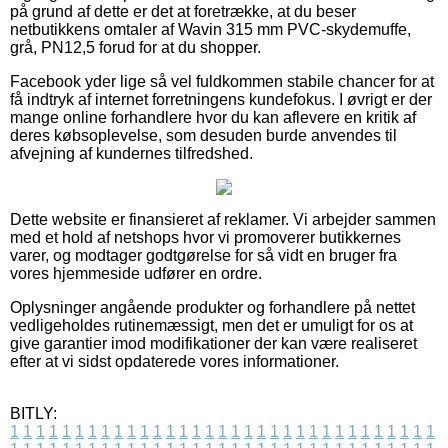
på grund af dette er det at foretrække, at du beser
netbutikkens omtaler af Wavin 315 mm PVC-skydemuffe,
grå, PN12,5 forud for at du shopper.
Facebook yder lige så vel fuldkommen stabile chancer for at
få indtryk af internet forretningens kundefokus. I øvrigt er der
mange online forhandlere hvor du kan aflevere en kritik af
deres købsoplevelse, som desuden burde anvendes til
afvejning af kundernes tilfredshed.
Dette website er finansieret af reklamer. Vi arbejder sammen
med et hold af netshops hvor vi promoverer butikkernes
varer, og modtager godtgørelse for så vidt en bruger fra
vores hjemmeside udfører en ordre.
Oplysninger angående produkter og forhandlere på nettet
vedligeholdes rutinemæssigt, men det er umuligt for os at
give garantier imod modifikationer der kan være realiseret
efter at vi sidst opdaterede vores informationer.
BITLY:
1
1
1
1
1
1
1
1
1
1
1
1
1
1
1
1
1
1
1
1
1
1
1
1
1
1
1
1
1
1
1
1
1