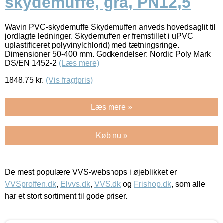
skydemuffe, grå, PN12,5
Wavin PVC-skydemuffe Skydemuffen anveds hovedsaglit til
jordlagte ledninger. Skydemuffen er fremstillet i uPVC
uplastificeret polyvinylchlorid) med tætningsringe.
Dimensioner 50-400 mm. Godkendelser: Nordic Poly Mark
DS/EN 1452-2
(Læs mere)
1848.75
kr.
(Vis fragtpris)
Læs mere »
Køb nu »
De mest populære VVS-webshops i øjeblikket er
VVSproffen.dk
,
Elvvs.dk
,
VVS.dk
og
Frishop.dk
, som alle
har et stort sortiment til gode priser.