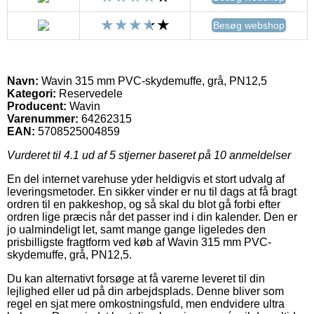
Besøg webshop
Navn:
Wavin 315 mm PVC-skydemuffe, grå, PN12,5
Kategori:
Reservedele
Producent:
Wavin
Varenummer:
64262315
EAN:
5708525004859
Vurderet til
4.1
ud af 5 stjerner baseret på
10
anmeldelser
En del internet varehuse yder heldigvis et stort udvalg af
leveringsmetoder. En sikker vinder er nu til dags at få bragt
ordren til en pakkeshop, og så skal du blot gå forbi efter
ordren lige præcis når det passer ind i din kalender. Den er
jo ualmindeligt let, samt mange gange ligeledes den
prisbilligste fragtform ved køb af Wavin 315 mm PVC-
skydemuffe, grå, PN12,5.
Du kan alternativt forsøge at få varerne leveret til din
lejlighed eller ud på din arbejdsplads. Denne bliver som
regel en sjat mere omkostningsfuld, men endvidere ultra