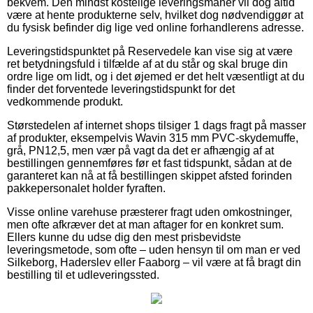
bekvem. Den mindst kostelige leveringsmanér vil dog altid
være at hente produkterne selv, hvilket dog nødvendiggør at
du fysisk befinder dig lige ved online forhandlerens adresse.
Leveringstidspunktet på Reservedele kan vise sig at være
ret betydningsfuld i tilfælde af at du står og skal bruge din
ordre lige om lidt, og i det øjemed er det helt væsentligt at du
finder det forventede leveringstidspunkt for det
vedkommende produkt.
Størstedelen af internet shops tilsiger 1 dags fragt på masser
af produkter, eksempelvis Wavin 315 mm PVC-skydemuffe,
grå, PN12,5, men vær på vagt da det er afhængig af at
bestillingen gennemføres før et fast tidspunkt, sådan at de
garanteret kan nå at få bestillingen skippet afsted forinden
pakkepersonalet holder fyraften.
Visse online varehuse præsterer fragt uden omkostninger,
men ofte afkræver det at man aftager for en konkret sum.
Ellers kunne du udse dig den mest prisbevidste
leveringsmetode, som ofte – uden hensyn til om man er ved
Silkeborg, Haderslev eller Faaborg – vil være at få bragt din
bestilling til et udleveringssted.