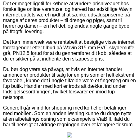
Det er meget ligetil for købere at vurdere prisniveauet hos
forskellige online varehuse, og herved har adskillige Wavin
internet outlets været nødt til at sænke udsalgspriserne på
mange af deres produkter – til drenge og piger, samt til
herrer og damer – en hel del, og endda nogle gange byde
på fragtfri levering.
Det kan immervæk være rentabelt at besigtige visse internet
foretagender efter tilbud på Wavin 315 mm PVC-skydemuffe,
grå, PN12,5 forud for at du gennemfører dit køb, således at
du er sikker på at indhente den skarpeste pris.
Du bør dog være så påvagt, at hvis en internet handler
annoncerer produkter til salg for en pris som er helt ekstremt
favorabel, kunne det i nogle tilfælde være et fingerpeg om en
fup butik. Handler med kort er trods alt dækket ind under
Indsigelsesordningen, hvilket forsvarer en imod fup
netshops.
Generelt går vi ind for shopping med kort eller betalinger
med mobilen. Som en anden løsning kunne du drage nytte
af en afbetalingsløsning som eksempelvis ViaBill, ifald du
har til hensigt at afdrage regningen over et længere tidsrum.