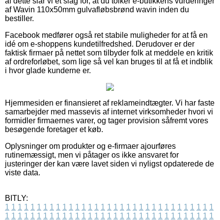
af dette slår vi et slag for, at du tolker e-butikkens vurderinger
af Wavin 110x50mm gulvafløbsbrønd wavin inden du
bestiller.
Facebook medfører også ret stabile muligheder for at få en
idé om e-shoppens kundetilfredshed. Derudover er der
faktisk firmaer på nettet som tilbyder folk at meddele en kritik
af ordreforløbet, som lige så vel kan bruges til at få et indblik
i hvor glade kunderne er.
Hjemmesiden er finansieret af reklameindtægter. Vi har faste
samarbejder med massevis af internet virksomheder hvori vi
formidler firmaernes varer, og tager provision såfremt vores
besøgende foretager et køb.
Oplysninger om produkter og e-firmaer ajourføres
rutinemæssigt, men vi påtager os ikke ansvaret for
justeringer der kan være lavet siden vi nyligst opdaterede de
viste data.
BITLY:
1
1
1
1
1
1
1
1
1
1
1
1
1
1
1
1
1
1
1
1
1
1
1
1
1
1
1
1
1
1
1
1
1
1
1
1
1
1
1
1
1
1
1
1
1
1
1
1
1
1
1
1
1
1
1
1
1
1
1
1
1
1
1
1
1
1