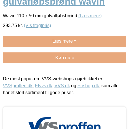
gulvafløbsbrønd wavin
Wavin 110 x 50 mm gulvafløbsbrønd
(Læs mere)
293.75
kr.
(Vis fragtpris)
Læs mere »
Køb nu »
De mest populære VVS-webshops i øjeblikket er
VVSproffen.dk
,
Elvvs.dk
,
VVS.dk
og
Frishop.dk
, som alle
har et stort sortiment til gode priser.