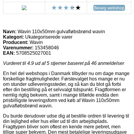
Besøg webshop
Navn:
Wavin 110x50mm gulvafløbsbrønd wavin
Kategori:
Ukategoriserede varer
Producent:
Wavin
Varenummer:
153458046
EAN:
5708525027001
Vurderet til
4.9
ud af 5 stjerner baseret på
46
anmeldelser
En hel del webshops i Danmark tilbyder nu om dage mange
forskellige fragtmuligheder. Førstevalget hos mange er nu
om stunder udleveringssteder, og så kan du blot gå forbi
efter din bestilling på et selvvalgt tidspunkt. Fragtformen er
nemlig rigtig bekvem, samt i mange tilfælde endda den
prisbilligste leveringsform ved køb af Wavin 110x50mm
gulvafløbsbrønd wavin.
Du burde derudover udse dig at bestille ordren til levering til
din lejlighed eller hus eller ud til din arbejdsplads.
Fragttypen bliver som oftest en kende mere pebret, men
tillige super bekvem. Den mest betalelige leveringsudgave