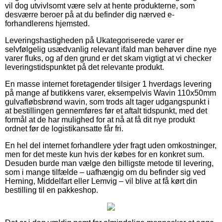
vil dog utvivlsomt være selv at hente produkterne, som
desværre beroer på at du befinder dig nærved e-
forhandlerens hjemsted.
Leveringshastigheden på Ukategoriserede varer er
selvfølgelig usædvanlig relevant ifald man behøver dine nye
varer fluks, og af den grund er det skam vigtigt at vi checker
leveringstidspunktet på det relevante produkt.
En masse internet foretagender tilsiger 1 hverdags levering
på mange af butikkens varer, eksempelvis Wavin 110x50mm
gulvafløbsbrønd wavin, som trods alt tager udgangspunkt i
at bestillingen gennemføres før et aftalt tidspunkt, med det
formål at de har mulighed for at nå at få dit nye produkt
ordnet før de logistikansatte får fri.
En hel del internet forhandlere yder fragt uden omkostninger,
men for det meste kun hvis der købes for en konkret sum.
Desuden burde man vælge den billigste metode til levering,
som i mange tilfælde – uafhængig om du befinder sig ved
Herning, Middelfart eller Lemvig – vil blive at få kørt din
bestilling til en pakkeshop.