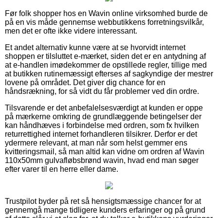
Før folk shopper hos en Wavin online virksomhed burde de
på en vis måde gennemse webbutikkens forretningsvilkår,
men det er ofte ikke videre interessant.
Et andet alternativ kunne være at se hvorvidt internet
shoppen er tilsluttet e-mærket, siden det er en antydning af
at e-handlen imødekommer de opstillede regler, tillige med
at butikken rutinemæssigt efterses af sagkyndige der mestrer
lovene på området. Det giver dig chance for en
håndsrækning, for så vidt du får problemer ved din ordre.
Tilsvarende er det anbefalelsesværdigt at kunden er oppe
på mærkerne omkring de grundlæggende betingelser der
kan håndhæves i forbindelse med ordren, som fx hvilken
returrettighed internet forhandleren tilsikrer. Derfor er det
ydermere relevant, at man når som helst gemmer ens
kvitteringsmail, så man altid kan vidne om ordren af Wavin
110x50mm gulvafløbsbrønd wavin, hvad end man søger
efter varer til en herre eller dame.
Trustpilot byder på ret så hensigtsmæssige chancer for at
gennemgå mange tidligere kunders erfaringer og på grund