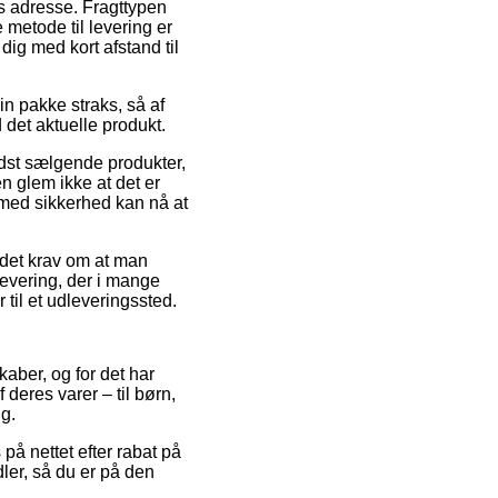
es adresse. Fragttypen
 metode til levering er
ig med kort afstand til
in pakke straks, så af
 det aktuelle produkt.
dst sælgende produkter,
n glem ikke at det er
e med sikkerhed kan nå at
 det krav om at man
levering, der i mange
 til et udleveringssted.
kaber, og for det har
deres varer – til børn,
ng.
 på nettet efter rabat på
ler, så du er på den