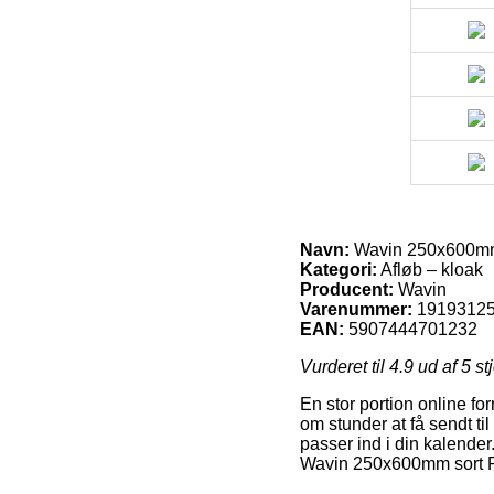
Navn:
Wavin 250x600mm so
Kategori:
Afløb – kloak
Producent:
Wavin
Varenummer:
1919312
EAN:
5907444701232
Vurderet til
4.9
ud af 5 st
En stor portion online for
om stunder at få sendt ti
passer ind i din kalender.
Wavin 250x600mm sort PP 