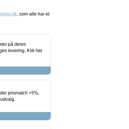
ishop.dk
, som alle har et
ter på deres
es levering. Klik her
yder prismatch +5%,
 udvalg.