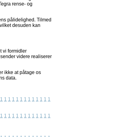
Tegra rense- og
kens pålidelighed. Tilmed
hvilket desuden kan
 vi formidler
 sender videre realiserer
r ikke at påtage os
ns data.
1
1
1
1
1
1
1
1
1
1
1
1
1
1
1
1
1
1
1
1
1
1
1
1
1
1