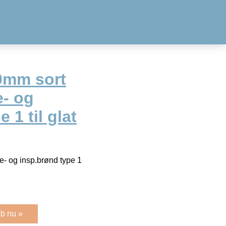
0mm sort
e- og
 1 til glat
- og insp.brønd type 1
b nu »