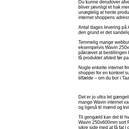
Du kunne derudover afveje
bliver jævnligt et hak me
unægtelig at hente produk
internet shoppens adres
Antal dages levering på A
den grund er det sandelig
Temmelig mange webbutik
eksempelvis Wavin 250x60
påkrævet at bestillingen 
få produktet afsted før p
Nogle enkelte internet f
shopper for en konkret s
tilfælde – om du bor i Taa
Det er jo ultra let gængel
mange Wavin internet vare
og ligeså til mænd og kvi
Til gengæld kan det til hv
Wavin 250x600mm sort PP 
sikre side med at få fat i 