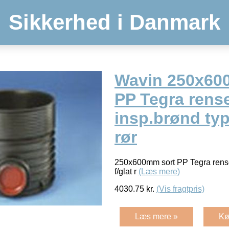
Sikkerhed i Danmark
Wavin 250x60
PP Tegra rens
insp.brønd type
rør
250x600mm sort PP Tegra rense
f/glat r
(Læs mere)
4030.75
kr.
(Vis fragtpris)
Læs mere »
Kø