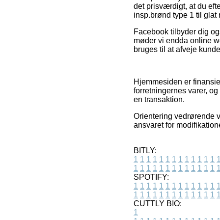
det prisværdigt, at du 
insp.brønd type 1 til glat 
Facebook tilbyder dig ogs
møder vi endda online we
bruges til at afveje kund
Hjemmesiden er finansiere
forretningernes varer, og
en transaktion.
Orientering vedrørende v
ansvaret for modifikation
BITLY:
1
1
1
1
1
1
1
1
1
1
1
1
1
1
1
1
1
1
1
1
1
1
1
1
1
1
SPOTIFY:
1
1
1
1
1
1
1
1
1
1
1
1
1
1
1
1
1
1
1
1
1
1
1
1
1
1
CUTTLY BIO:
1