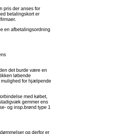
n pris der anses for
ed betalingskort er
firmaer.
eje en afbetalingsordning
ens
iden det burde være en
utikken løbende
n mulighed for hjælpende
 forbindelse med købet,
an stadigvæk gemmer ens
se- og insp.brønd type 1
bedømmelser og derfor er