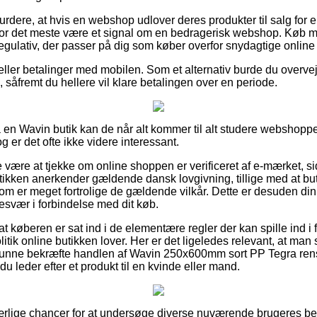
rdere, at hvis en webshop udlover deres produkter til salg for e
t for det meste være et signal om en bedragerisk webshop. Køb m
t regulativ, der passer på dig som køber overfor snydagtige online 
r eller betalinger med mobilen. Som et alternativ burde du overv
 såfremt du hellere vil klare betalingen over en periode.
på en Wavin butik kan de når alt kommer til alt studere webshopp
g er det ofte ikke videre interessant.
 være at tjekke om online shoppen er verificeret af e-mærket, s
utikken anerkender gældende dansk lovgivning, tillige med at b
om er meget fortrolige de gældende vilkår. Dette er desuden di
esvær i forbindelse med dit køb.
t køberen er sat ind i de elementære regler der kan spille ind i
litik online butikken lover. Her er det ligeledes relevant, at m
l kunne bekræfte handlen af Wavin 250x600mm sort PP Tegra ren
m du leder efter et produkt til en kvinde eller mand.
så ærlige chancer for at undersøge diverse nuværende brugeres 