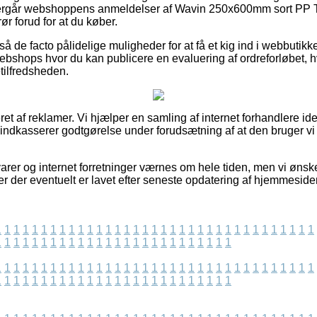
eftergår webshoppens anmeldelser af Wavin 250x600mm sort PP 
rør forud for at du køber.
å de facto pålidelige muligheder for at få et kig ind i webbutik
bshops hvor du kan publicere en evaluering af ordreforløbet, 
etilfredsheden.
t af reklamer. Vi hjælper en samling af internet forhandlere idet
 indkasserer godtgørelse under forudsætning af at den bruger vi
arer og internet forretninger værnes om hele tiden, men vi ønske
er der eventuelt er lavet efter seneste opdatering af hjemmeside
1
1
1
1
1
1
1
1
1
1
1
1
1
1
1
1
1
1
1
1
1
1
1
1
1
1
1
1
1
1
1
1
1
1
1
1
1
1
1
1
1
1
1
1
1
1
1
1
1
1
1
1
1
1
1
1
1
1
1
1
1
1
1
1
1
1
1
1
1
1
1
1
1
1
1
1
1
1
1
1
1
1
1
1
1
1
1
1
1
1
1
1
1
1
1
1
1
1
1
1
1
1
1
1
1
1
1
1
1
1
1
1
1
1
1
1
1
1
1
1
1
1