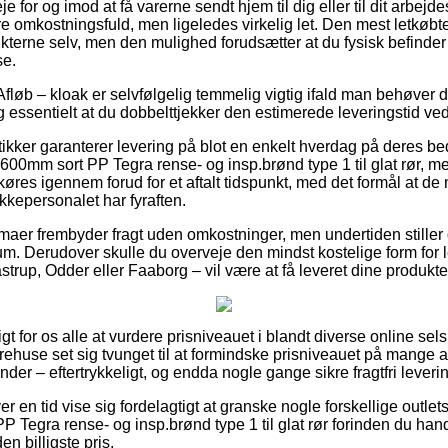
 for og imod at få varerne sendt hjem til dig eller til dit arbejd
re omkostningsfuld, men ligeledes virkelig let. Den mest letkøbte
terne selv, men den mulighed forudsætter at du fysisk befinder d
se.
fløb – kloak er selvfølgelig temmelig vigtig ifald man behøver d
 essentielt at du dobbelttjekker den estimerede leveringstid ved
ker garanterer levering på blot en enkelt hverdag på deres be
0mm sort PP Tegra rense- og insp.brønd type 1 til glat rør, me
køres igennem forud for et aftalt tidspunkt, med det formål at d
akkepersonalet har fyraften.
irmaer frembyder fragt uden omkostninger, men undertiden stiller
um. Derudover skulle du overveje den mindst kostelige form for 
strup, Odder eller Faaborg – vil være at få leveret dine produkter
igt for os alle at vurdere prisniveauet i blandt diverse online sels
huse set sig tvunget til at formindske prisniveauet på mange af 
nder – eftertrykkeligt, og endda nogle gange sikre fragtfri leveri
er en tid vise sig fordelagtigt at granske nogle forskellige outlets
Tegra rense- og insp.brønd type 1 til glat rør forinden du hand
den billigste pris.