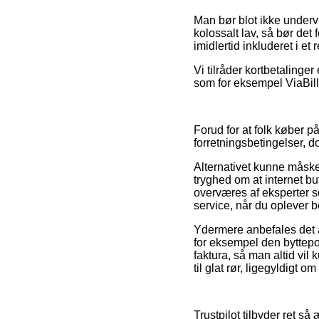
Man bør blot ikke undervu
kolossalt lav, så bør de
imidlertid inkluderet i e
Vi tilråder kortbetalinge
som for eksempel ViaBill,
Forud for at folk køber 
forretningsbetingelser, do
Alternativet kunne måske
tryghed om at internet b
overværes af eksperter s
service, når du oplever b
Ydermere anbefales det a
for eksempel den byttepo
faktura, så man altid vi
til glat rør, ligegyldigt o
Trustpilot tilbyder ret 