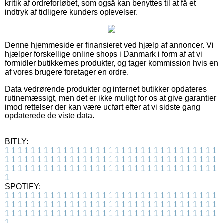
kritik af ordreforløbet, som også kan benyttes til at få et
indtryk af tidligere kunders oplevelser.
Denne hjemmeside er finansieret ved hjælp af annoncer. Vi
hjælper forskellige online shops i Danmark i form af at vi
formidler butikkernes produkter, og tager kommission hvis en
af vores brugere foretager en ordre.
Data vedrørende produkter og internet butikker opdateres
rutinemæssigt, men det er ikke muligt for os at give garantier
imod rettelser der kan være udført efter at vi sidste gang
opdaterede de viste data.
BITLY:
1
1
1
1
1
1
1
1
1
1
1
1
1
1
1
1
1
1
1
1
1
1
1
1
1
1
1
1
1
1
1
1
1
1
1
1
1
1
1
1
1
1
1
1
1
1
1
1
1
1
1
1
1
1
1
1
1
1
1
1
1
1
1
1
1
1
1
1
1
1
1
1
1
1
1
1
1
1
1
1
1
1
1
1
1
1
1
1
1
1
1
1
1
1
1
1
1
1
1
1
SPOTIFY:
1
1
1
1
1
1
1
1
1
1
1
1
1
1
1
1
1
1
1
1
1
1
1
1
1
1
1
1
1
1
1
1
1
1
1
1
1
1
1
1
1
1
1
1
1
1
1
1
1
1
1
1
1
1
1
1
1
1
1
1
1
1
1
1
1
1
1
1
1
1
1
1
1
1
1
1
1
1
1
1
1
1
1
1
1
1
1
1
1
1
1
1
1
1
1
1
1
1
1
1