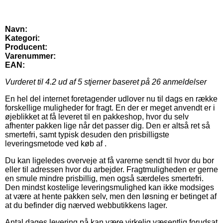
Navn:
Kategori:
Producent:
Varenummer:
EAN:
Vurderet til
4.2
ud af 5 stjerner baseret på
26
anmeldelser
En hel del internet foretagender udlover nu til dags en række
forskellige muligheder for fragt. En der er meget anvendt er i
øjeblikket at få leveret til en pakkeshop, hvor du selv
afhenter pakken lige når det passer dig. Den er altså ret så
smertefri, samt typisk desuden den prisbilligste
leveringsmetode ved køb af .
Du kan ligeledes overveje at få varerne sendt til hvor du bor
eller til adressen hvor du arbejder. Fragtmuligheden er gerne
en smule mindre prisbillig, men også særdeles smertefri.
Den mindst kostelige leveringsmulighed kan ikke modsiges
at være at hente pakken selv, men den løsning er betinget af
at du befinder dig nærved webbutikkens lager.
Antal dages levering på kan være virkelig væsentlig forudsat