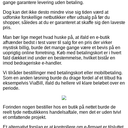
gange garantere levering uden betaling.
Dog kan det ikke desto mindre vise sig tiden værd at
udforske forskellige netbutikker efter udsalg på før du
shopper, således at du er garanteret at skaffe sig den laveste
pris.
Man bør lige meget hvad huske på, at ifald en e-butik
afhænder bedst i test varer til salg for en pris der virker
mystisk billig, burde det mange gange være et bevis på en
uoprigtig online forretning. Køb med betalingskort er i hvert
fald dækket ind under en bestemmelse, hvilket bistår en
imod bedrageriske e-handler.
Vi tilråder bestillinger med betalingskort eller mobilbetaling.
Som en anden løsning burde du drage fordel af et tilbud fra
eksempelvis ViaBill, ifald du hellere vil klare beløbet over en
periode.
Forinden nogen bestiller hos en butik på nettet burde de
reelt tyde netbutikkens handelsaftale, men det er uden tvivl
et omfattende projekt.
Et alternativt forslag er at kontrollere om e-firmaet er tilsluttet