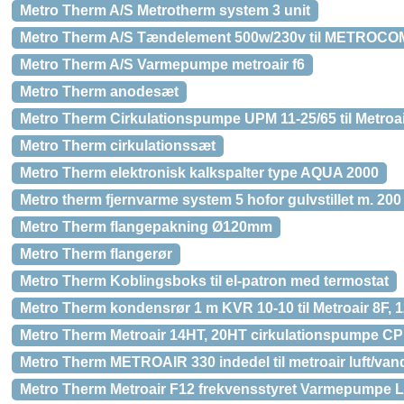
Metro Therm A/S Metrotherm system 3 unit
Metro Therm A/S Tændelement 500w/230v til METROCO
Metro Therm A/S Varmepumpe metroair f6
Metro Therm anodesæt
Metro Therm Cirkulationspumpe UPM 11-25/65 til Metroair
Metro Therm cirkulationssæt
Metro Therm elektronisk kalkspalter type AQUA 2000
Metro therm fjernvarme system 5 hofor gulvstillet m. 200 l
Metro Therm flangepakning Ø120mm
Metro Therm flangerør
Metro Therm Koblingsboks til el-patron med termostat
Metro Therm kondensrør 1 m KVR 10-10 til Metroair 8F, 
Metro Therm Metroair 14HT, 20HT cirkulationspumpe CPD 
Metro Therm METROAIR 330 indedel til metroair luft/v
Metro Therm Metroair F12 frekvensstyret Varmepumpe 