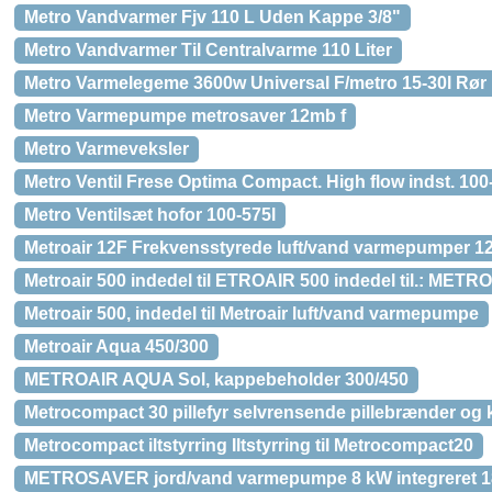
Metro Vandvarmer Fjv 110 L Uden Kappe 3/8"
Metro Vandvarmer Til Centralvarme 110 Liter
Metro Varmelegeme 3600w Universal F/metro 15-30l Rør
Metro Varmepumpe metrosaver 12mb f
Metro Varmeveksler
Metro Ventil Frese Optima Compact. High flow indst. 100-
Metro Ventilsæt hofor 100-575l
Metroair 12F Frekvensstyrede luft/vand varmepumper 1
Metroair 500 indedel til ETROAIR 500 indedel til.: MET
Metroair 500, indedel til Metroair luft/vand varmepumpe
Metroair Aqua 450/300
METROAIR AQUA Sol, kappebeholder 300/450
Metrocompact 30 pillefyr selvrensende pillebrænder og
Metrocompact iltstyrring Iltstyrring til Metrocompact20
METROSAVER jord/vand varmepumpe 8 kW integreret 180