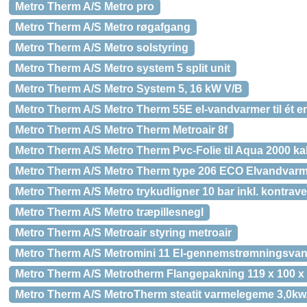
Metro Therm A/S Metro pro
Metro Therm A/S Metro røgafgang
Metro Therm A/S Metro solstyring
Metro Therm A/S Metro system 5 split unit
Metro Therm A/S Metro System 5, 16 kW V/B
Metro Therm A/S Metro Therm 55E el-vandvarmer til ét enk
Metro Therm A/S Metro Therm Metroair 8f
Metro Therm A/S Metro Therm Pvc-Folie til Aqua 2000 ka
Metro Therm A/S Metro Therm type 206 ECO Elvandvarmer
Metro Therm A/S Metro trykudligner 10 bar inkl. kontrave
Metro Therm A/S Metro træpillesnegl
Metro Therm A/S Metroair styring metroair
Metro Therm A/S Metromini 11 El-gennemstrømningsvandv
Metro Therm A/S Metrotherm Flangepakning 119 x 100 x 3 
Metro Therm A/S MetroTherm steatit varmelegeme 3,0kw/