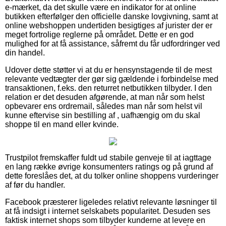
e-mærket, da det skulle være en indikator for at online
butikken efterfølger den officielle danske lovgivning, samt at
online webshoppen undertiden besigtiges af jurister der er
meget fortrolige reglerne på området. Dette er en god
mulighed for at få assistance, såfremt du får udfordringer ved
din handel.
Udover dette støtter vi at du er hensynstagende til de mest
relevante vedtægter der gør sig gældende i forbindelse med
transaktionen, f.eks. den returret netbutikken tilbyder. I den
relation er det desuden afgørende, at man når som helst
opbevarer ens ordremail, således man når som helst vil
kunne eftervise sin bestilling af , uafhængig om du skal
shoppe til en mand eller kvinde.
Trustpilot fremskaffer fuldt ud stabile genveje til at iagttage
en lang række øvrige konsumenters ratings og på grund af
dette foreslåes det, at du tolker online shoppens vurderinger
af før du handler.
Facebook præsterer ligeledes relativt relevante løsninger til
at få indsigt i internet selskabets popularitet. Desuden ses
faktisk internet shops som tilbyder kunderne at levere en