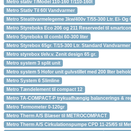
Metro stativ T/Model 110-160 T/110-160l
Metro Stativ Til 60l Vandvarmer
Metro Steatitvarmelegeme 3kw/400v T/55-300 Ltr. El- O
Metro Styreboks Eco 206 og 211 Reservedel til smartcon
Metro Styreboks til combi 60-300 liter
Metro Styrebox 65gr. T/15-300 Ltr. Standard Vandvarmer
Metro styrebox t/elv.v. Zenit design 65 gr.
Metro system 3 split unit
Metro system 5 Hofor unit gulvstillet med 200 lIter behol
Metro System 6 Slimline
Metro Tændelement til compact 12
Metro TA-COMPACT-P trykuafhængig balancerings & reg
Metro Termometer 0-120gr
Metro Therm A/S Blæser til METROCOMPACT
Metro Therm A/S Cirkulationspumpe CPD 11-25/65 til Metro