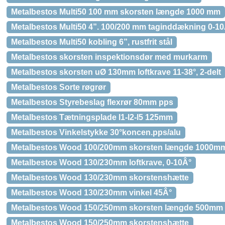
Metalbestos Multi50 100 mm skorsten længde 1000 mm
Metalbestos Multi50 4”. 100/200 mm taginddækning 0-1
Metalbestos Multi50 kobling 6”, rustfrit stål
Metalbestos skorsten inspektionsdør med murkarm
Metalbestos skorsten uØ 130mm loftkrave 11-38°, 2-delt
Metalbestos Sorte røgrør
Metalbestos Styrebeslag flexrør 80mm pps
Metalbestos Tætningsplade l1-l2-l5 125mm
Metalbestos Vinkelstykke 30°koncen.pps/alu
Metalbestos Wood 100/200mm skorsten længde 1000m
Metalbestos Wood 130/230mm loftkrave, 0-10Â°
Metalbestos Wood 130/230mm skorstenshætte
Metalbestos Wood 130/230mm vinkel 45Â°
Metalbestos Wood 150/250mm skorsten længde 500mm
Metalbestos Wood 150/250mm skorstenshætte