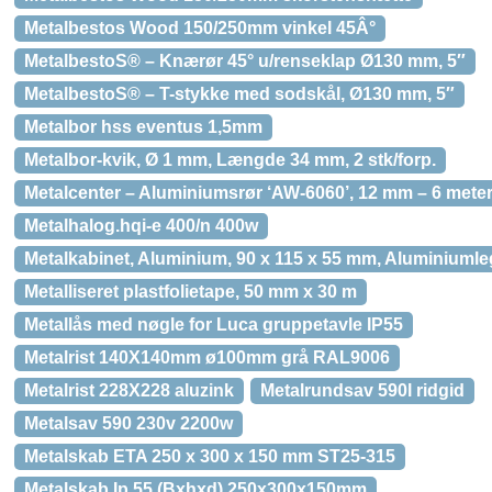
Metalbestos Wood 150/250mm vinkel 45Â°
MetalbestoS® – Knærør 45° u/renseklap Ø130 mm, 5″
MetalbestoS® – T-stykke med sodskål, Ø130 mm, 5″
Metalbor hss eventus 1,5mm
Metalbor-kvik, Ø 1 mm, Længde 34 mm, 2 stk/forp.
Metalcenter – Aluminiumsrør ‘AW-6060’, 12 mm – 6 mete
Metalhalog.hqi-e 400/n 400w
Metalkabinet, Aluminium, 90 x 115 x 55 mm, Aluminiumle
Metalliseret plastfolietape, 50 mm x 30 m
Metallås med nøgle for Luca gruppetavle IP55
Metalrist 140X140mm ø100mm grå RAL9006
Metalrist 228X228 aluzink
Metalrundsav 590l ridgid
Metalsav 590 230v 2200w
Metalskab ETA 250 x 300 x 150 mm ST25-315
Metalskab Ip 55 (Bxhxd) 250x300x150mm