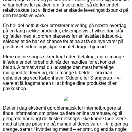
vi har behov for pakken om få sekunder, så derfor er det
relativt aktuelt at vi finder det anslåede leveringstidspunkt på
den respektive vare.
En hel del netbutikker præsterer levering på næste hverdag
på en lang række produkter, eksempelvis , hvilket dog står
og falder med at ordren placeres før et fastslået tidspunkt,
således at de har en chance for at nå at få de nye varer på
posthuset inden logistikpersonalet drager hjemad.
Flere online shops sikrer fragt uden betaling, men i mange
tilfælde er det forbeholdt når der handles for et konkret
beløb. Alternativt må du udvælge den mest betalelige
mulighed for levering, der i mange tilfælde – om man
opholder sig ved København, Odder eller Slangerup – vil
være at få fragtmanden til at bringe dine produkter til en
pakkeshop.
Det er i dag ekstremt uproblematisk for internetbrugere at
finde information om priser på flere online varehuse, og til
gengæld har langt de fleste netshops ikke kunne lade være
med at tvinge priserne på mange af deres varer – til piger og
drenge, samt til kvinder og mænd – enormt, og endda nogle