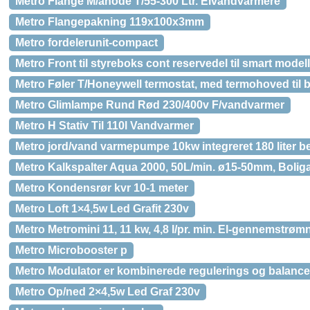
Metro Flange M/anode T/55-300 Ltr. Elvandvarmere
Metro Flangepakning 119x100x3mm
Metro fordelerunit-compact
Metro Front til styreboks cont reservedel til smart model
Metro Føler T/Honeywell termostat, med termohoved til 
Metro Glimlampe Rund Rød 230/400v F/vandvarmer
Metro H Stativ Til 110l Vandvarmer
Metro jord/vand varmepumpe 10kw integreret 180 liter b
Metro Kalkspalter Aqua 2000, 50L/min. ø15-50mm, Boliga
Metro Kondensrør kvr 10-1 meter
Metro Loft 1×4,5w Led Grafit 230v
Metro Metromini 11, 11 kw, 4,8 l/pr. min. El-gennemstr
Metro Microbooster p
Metro Modulator er kombinerede regulerings og balance
Metro Op/ned 2×4,5w Led Graf 230v