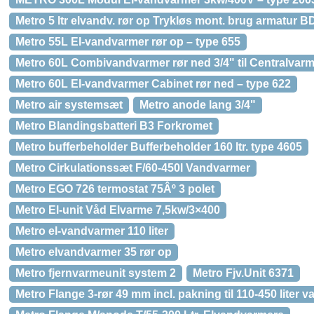
Metro 5 ltr elvandv. rør op Trykløs mont. brug armatur 
Metro 55L El-vandvarmer rør op – type 655
Metro 60L Combivandvarmer rør ned 3/4" til Centralvar
Metro 60L El-vandvarmer Cabinet rør ned – type 622
Metro air systemsæt
Metro anode lang 3/4"
Metro Blandingsbatteri B3 Forkromet
Metro bufferbeholder Bufferbeholder 160 ltr. type 4605
Metro Cirkulationssæt F/60-450l Vandvarmer
Metro EGO 726 termostat 75Âº 3 polet
Metro El-unit Våd Elvarme 7,5kw/3×400
Metro el-vandvarmer 110 liter
Metro elvandvarmer 35 rør op
Metro fjernvarmeunit system 2
Metro Fjv.Unit 6371
Metro Flange 3-rør 49 mm incl. pakning til 110-450 liter