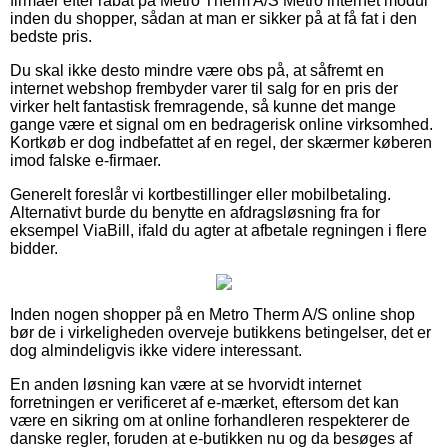
firmaer efter rabat på Metro Therm A/S Metro internet modul
inden du shopper, sådan at man er sikker på at få fat i den
bedste pris.
Du skal ikke desto mindre være obs på, at såfremt en
internet webshop frembyder varer til salg for en pris der
virker helt fantastisk fremragende, så kunne det mange
gange være et signal om en bedragerisk online virksomhed.
Kortkøb er dog indbefattet af en regel, der skærmer køberen
imod falske e-firmaer.
Generelt foreslår vi kortbestillinger eller mobilbetaling.
Alternativt burde du benytte en afdragsløsning fra for
eksempel ViaBill, ifald du agter at afbetale regningen i flere
bidder.
Inden nogen shopper på en Metro Therm A/S online shop
bør de i virkeligheden overveje butikkens betingelser, det er
dog almindeligvis ikke videre interessant.
En anden løsning kan være at se hvorvidt internet
forretningen er verificeret af e-mærket, eftersom det kan
være en sikring om at online forhandleren respekterer de
danske regler, foruden at e-butikken nu og da besøges af