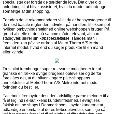
specialister der forstår de gældende love. Det giver dig
anledning til at blive assisteret, hvis du møder udfordringer
som følge af din shopping.
Foruden dette rekommanderer vi at du er hensynstagende til
de mest basale regler der indvirker på handlen, til eksempel
hvilken ombytningsrettighed online webshoppen bruger. På
grund af dette er det på samme måde relevant, at man
stadigvæk sikrer sin købsbekræftelse, således man i
fremtiden kan påvise ordren af Metro Therm A/S Metro
internet modul, hvad end du søger produkter til en mand
eller kvinde.
Trustpilot frembringer super relevante muligheder for at
granske en række øvrige brugeres oplevelser og derfor
foreslåes det, at du bliver klogere på e-shoppens
anmeldelser af Metro Therm A/S Metro internet modul
forinden du bestiller.
Facebook frembyder desuden adskillige pæne metoder til at
få et kig ind i e-butikkens kundetilfredshed. I øvrigt ses
faktisk online shops i Danmark som tilbyder kunderne at
udfærdige en omtale af deres købsoplevelse, som lige så