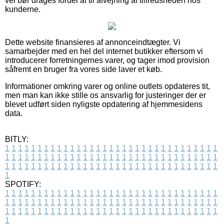
vel bør drages fordel af til afvejning af tilfredsheden hos
kunderne.
Dette website finansieres af annonceindtægter. Vi
samarbejder med en hel del internet butikker eftersom vi
introducerer forretningernes varer, og tager imod provision
såfremt en bruger fra vores side laver et køb.
Informationer omkring varer og online outlets opdateres tit,
men man kan ikke stille os ansvarlig for justeringer der er
blevet udført siden nyligste opdatering af hjemmesidens
data.
BITLY:
1
1
1
1
1
1
1
1
1
1
1
1
1
1
1
1
1
1
1
1
1
1
1
1
1
1
1
1
1
1
1
1
1
1
1
1
1
1
1
1
1
1
1
1
1
1
1
1
1
1
1
1
1
1
1
1
1
1
1
1
1
1
1
1
1
1
1
1
1
1
1
1
1
1
1
1
1
1
1
1
1
1
1
1
1
1
1
1
1
1
1
1
1
1
1
1
1
1
1
1
SPOTIFY:
1
1
1
1
1
1
1
1
1
1
1
1
1
1
1
1
1
1
1
1
1
1
1
1
1
1
1
1
1
1
1
1
1
1
1
1
1
1
1
1
1
1
1
1
1
1
1
1
1
1
1
1
1
1
1
1
1
1
1
1
1
1
1
1
1
1
1
1
1
1
1
1
1
1
1
1
1
1
1
1
1
1
1
1
1
1
1
1
1
1
1
1
1
1
1
1
1
1
1
1