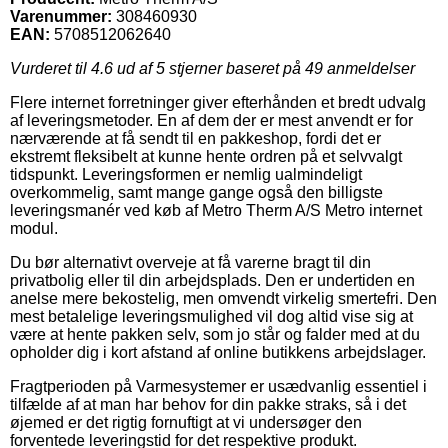
Varenummer:
308460930
EAN:
5708512062640
Vurderet til
4.6
ud af 5 stjerner baseret på
49
anmeldelser
Flere internet forretninger giver efterhånden et bredt udvalg
af leveringsmetoder. En af dem der er mest anvendt er for
nærværende at få sendt til en pakkeshop, fordi det er
ekstremt fleksibelt at kunne hente ordren på et selvvalgt
tidspunkt. Leveringsformen er nemlig ualmindeligt
overkommelig, samt mange gange også den billigste
leveringsmanér ved køb af Metro Therm A/S Metro internet
modul.
Du bør alternativt overveje at få varerne bragt til din
privatbolig eller til din arbejdsplads. Den er undertiden en
anelse mere bekostelig, men omvendt virkelig smertefri. Den
mest betalelige leveringsmulighed vil dog altid vise sig at
være at hente pakken selv, som jo står og falder med at du
opholder dig i kort afstand af online butikkens arbejdslager.
Fragtperioden på Varmesystemer er usædvanlig essentiel i
tilfælde af at man har behov for din pakke straks, så i det
øjemed er det rigtig fornuftigt at vi undersøger den
forventede leveringstid for det respektive produkt.