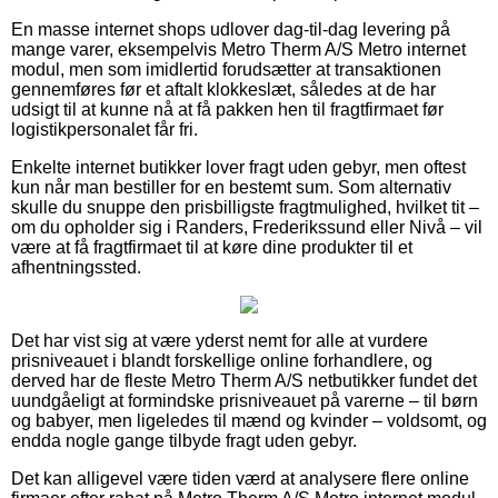
En masse internet shops udlover dag-til-dag levering på
mange varer, eksempelvis Metro Therm A/S Metro internet
modul, men som imidlertid forudsætter at transaktionen
gennemføres før et aftalt klokkeslæt, således at de har
udsigt til at kunne nå at få pakken hen til fragtfirmaet før
logistikpersonalet får fri.
Enkelte internet butikker lover fragt uden gebyr, men oftest
kun når man bestiller for en bestemt sum. Som alternativ
skulle du snuppe den prisbilligste fragtmulighed, hvilket tit –
om du opholder sig i Randers, Frederikssund eller Nivå – vil
være at få fragtfirmaet til at køre dine produkter til et
afhentningssted.
Det har vist sig at være yderst nemt for alle at vurdere
prisniveauet i blandt forskellige online forhandlere, og
derved har de fleste Metro Therm A/S netbutikker fundet det
uundgåeligt at formindske prisniveauet på varerne – til børn
og babyer, men ligeledes til mænd og kvinder – voldsomt, og
endda nogle gange tilbyde fragt uden gebyr.
Det kan alligevel være tiden værd at analysere flere online