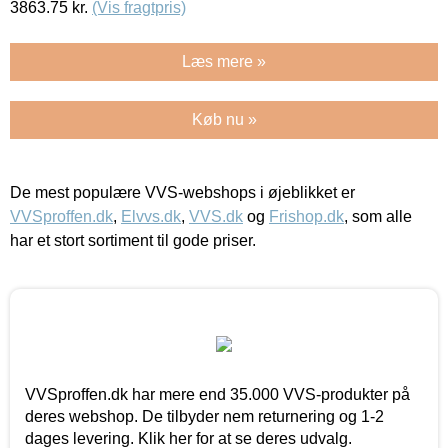
3863.75
kr.
(Vis fragtpris)
Læs mere »
Køb nu »
De mest populære VVS-webshops i øjeblikket er
VVSproffen.dk
,
Elvvs.dk
,
VVS.dk
og
Frishop.dk
, som alle
har et stort sortiment til gode priser.
VVSproffen.dk har mere end 35.000 VVS-produkter på
deres webshop. De tilbyder nem returnering og 1-2
dages levering. Klik her for at se deres udvalg.