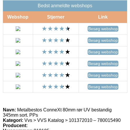
Bedst anmeldte webshops
Webshop
Stjerner
Link
Besøg webshop
Besøg webshop
Besøg webshop
Besøg webshop
Besøg webshop
Besøg webshop
Navn:
Metalbestos ConneXt 80mm rør UV bestandig
345mm sort. PPs
Kategori:
Vvs > VVS Katalog > 101372010 – 780015490
Producent: