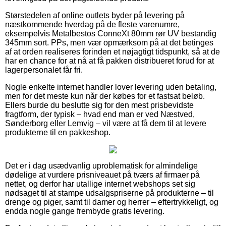
Størstedelen af online outlets byder på levering på
næstkommende hverdag på de fleste varenumre,
eksempelvis Metalbestos ConneXt 80mm rør UV bestandig
345mm sort. PPs, men vær opmærksom på at det betinges
af at orden realiseres forinden et nøjagtigt tidspunkt, så at de
har en chance for at nå at få pakken distribueret forud for at
lagerpersonalet får fri.
Nogle enkelte internet handler lover levering uden betaling,
men for det meste kun når der købes for et fastsat beløb.
Ellers burde du beslutte sig for den mest prisbevidste
fragtform, der typisk – hvad end man er ved Næstved,
Sønderborg eller Lemvig – vil være at få dem til at levere
produkterne til en pakkeshop.
Det er i dag usædvanlig uproblematisk for almindelige
dødelige at vurdere prisniveauet på tværs af firmaer på
nettet, og derfor har utallige internet webshops set sig
nødsaget til at stampe udsalgspriserne på produkterne – til
drenge og piger, samt til damer og herrer – eftertrykkeligt, og
endda nogle gange frembyde gratis levering.