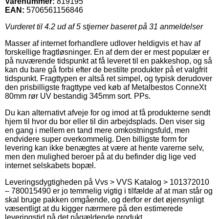
Varenummer:
819195
EAN:
5706561156846
Vurderet til
4.2
ud af 5 stjerner baseret på
31
anmeldelser
Masser af internet forhandlere udlover heldigvis et hav af
forskellige fragtløsninger. En af dem der er mest populær er
på nuværende tidspunkt at få leveret til en pakkeshop, og så
kan du bare gå forbi efter de bestilte produkter på et valgfrit
tidspunkt. Fragttypen er altså ret simpel, og typisk derudover
den prisbilligste fragttype ved køb af Metalbestos ConneXt
80mm rør UV bestandig 345mm sort. PPs.
Du kan alternativt afveje for og imod at få produkterne sendt
hjem til hvor du bor eller til din arbejdsplads. Den viser sig
en gang i mellem en tand mere omkostningsfuld, men
endvidere super overkommelig. Den billigste form for
levering kan ikke benægtes at være at hente varerne selv,
men den mulighed beroer på at du befinder dig lige ved
internet selskabets bopæl.
Leveringsdygtigheden på Vvs > VVS Katalog > 101372010
– 780015490 er jo temmelig vigtig i tilfælde af at man står og
skal bruge pakken omgående, og derfor er det øjensynligt
væsentligt at du kigger nærmere på den estimerede
leveringstid på det pågældende produkt.