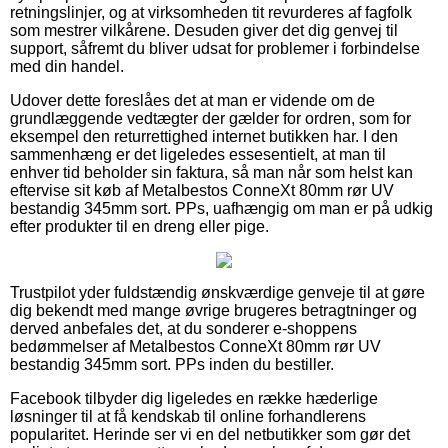
retningslinjer, og at virksomheden tit revurderes af fagfolk
som mestrer vilkårene. Desuden giver det dig genvej til
support, såfremt du bliver udsat for problemer i forbindelse
med din handel.
Udover dette foreslåes det at man er vidende om de
grundlæggende vedtægter der gælder for ordren, som for
eksempel den returrettighed internet butikken har. I den
sammenhæng er det ligeledes essesentielt, at man til
enhver tid beholder sin faktura, så man når som helst kan
eftervise sit køb af Metalbestos ConneXt 80mm rør UV
bestandig 345mm sort. PPs, uafhængig om man er på udkig
efter produkter til en dreng eller pige.
Trustpilot yder fuldstændig ønskværdige genveje til at gøre
dig bekendt med mange øvrige brugeres betragtninger og
derved anbefales det, at du sonderer e-shoppens
bedømmelser af Metalbestos ConneXt 80mm rør UV
bestandig 345mm sort. PPs inden du bestiller.
Facebook tilbyder dig ligeledes en række hæderlige
løsninger til at få kendskab til online forhandlerens
popularitet. Herinde ser vi en del netbutikker som gør det