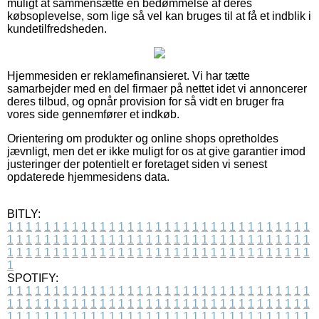
muligt at sammensætte en bedømmelse af deres
købsoplevelse, som lige så vel kan bruges til at få et indblik i
kundetilfredsheden.
Hjemmesiden er reklamefinansieret. Vi har tætte
samarbejder med en del firmaer på nettet idet vi annoncerer
deres tilbud, og opnår provision for så vidt en bruger fra
vores side gennemfører et indkøb.
Orientering om produkter og online shops opretholdes
jævnligt, men det er ikke muligt for os at give garantier imod
justeringer der potentielt er foretaget siden vi senest
opdaterede hjemmesidens data.
BITLY:
1
1
1
1
1
1
1
1
1
1
1
1
1
1
1
1
1
1
1
1
1
1
1
1
1
1
1
1
1
1
1
1
1
1
1
1
1
1
1
1
1
1
1
1
1
1
1
1
1
1
1
1
1
1
1
1
1
1
1
1
1
1
1
1
1
1
1
1
1
1
1
1
1
1
1
1
1
1
1
1
1
1
1
1
1
1
1
1
1
1
1
1
1
1
1
1
1
1
1
1
SPOTIFY:
1
1
1
1
1
1
1
1
1
1
1
1
1
1
1
1
1
1
1
1
1
1
1
1
1
1
1
1
1
1
1
1
1
1
1
1
1
1
1
1
1
1
1
1
1
1
1
1
1
1
1
1
1
1
1
1
1
1
1
1
1
1
1
1
1
1
1
1
1
1
1
1
1
1
1
1
1
1
1
1
1
1
1
1
1
1
1
1
1
1
1
1
1
1
1
1
1
1
1