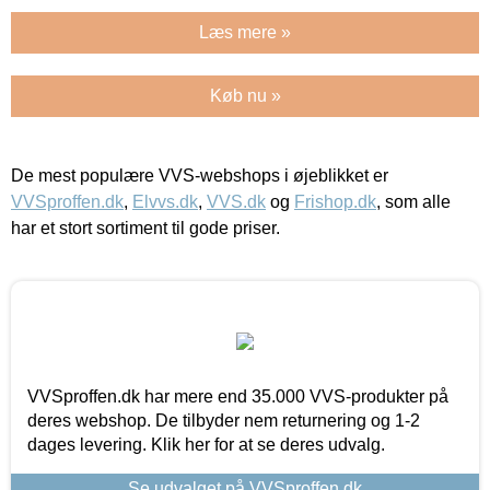
Læs mere »
Køb nu »
De mest populære VVS-webshops i øjeblikket er
VVSproffen.dk
,
Elvvs.dk
,
VVS.dk
og
Frishop.dk
, som alle
har et stort sortiment til gode priser.
VVSproffen.dk har mere end 35.000 VVS-produkter på
deres webshop. De tilbyder nem returnering og 1-2
dages levering. Klik her for at se deres udvalg.
Se udvalget på VVSproffen.dk