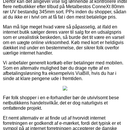
Derfor kan det alligevel vise sig lønnende at kontrollere indtil
flere netbutikker efter tilbud på Metalbestos ConneXt 80mm
rør UV bestandig 345mm sort. PPs inden du shopper, sådan
at du ikke er i tvivl om at få fat i den mest betalelige pris.
Man må lige meget hvad være så påpasselig, at ifald en
internet butik sælger deres varer til salg for en udsalgspris
som er urealistisk beskeden, så burde det tit være en varsel
om en uægte online virksomhed. Køb med kort er heldigvis
dækket ind under en bestemmelse, der sikrer folk overfor
uærlige internet handler.
Vi anbefaler generelt kortkøb eller betalinger med mobilen.
Som en alternativ mulighed bør du drage nytte af en
afbetalingsløsning fra eksempelvis ViaBill, hvis du har i
sinde at klare pengene ude i fremtiden.
Før folk shopper i en e-forhandler bør de utvivlsomt bese
netbutikkens handelsvilkår, det er dog naturligvis et
omfattende projekt.
Et nemt alternativ er at finde ud af hvorvidt internet
forretningen er godkendt af e-mærket, fordi det typisk er et
sympol på at internet forretningen accepterer de danske