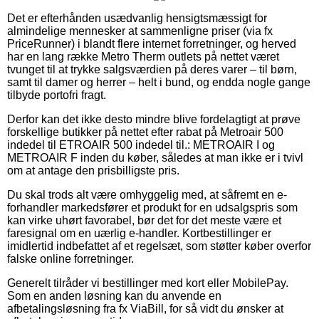
Det er efterhånden usædvanlig hensigtsmæssigt for
almindelige mennesker at sammenligne priser (via fx
PriceRunner) i blandt flere internet forretninger, og herved
har en lang række Metro Therm outlets på nettet været
tvunget til at trykke salgsværdien på deres varer – til børn,
samt til damer og herrer – helt i bund, og endda nogle gange
tilbyde portofri fragt.
Derfor kan det ikke desto mindre blive fordelagtigt at prøve
forskellige butikker på nettet efter rabat på Metroair 500
indedel til ETROAIR 500 indedel til.: METROAIR I og
METROAIR F inden du køber, således at man ikke er i tvivl
om at antage den prisbilligste pris.
Du skal trods alt være omhyggelig med, at såfremt en e-
forhandler markedsfører et produkt for en udsalgspris som
kan virke uhørt favorabel, bør det for det meste være et
faresignal om en uærlig e-handler. Kortbestillinger er
imidlertid indbefattet af et regelsæt, som støtter køber overfor
falske online forretninger.
Generelt tilråder vi bestillinger med kort eller MobilePay.
Som en anden løsning kan du anvende en
afbetalingsløsning fra fx ViaBill, for så vidt du ønsker at