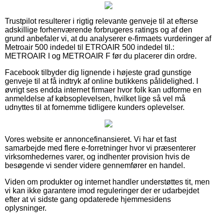
Trustpilot resulterer i rigtig relevante genveje til at efterse
adskillige forhenværende forbrugeres ratings og af den
grund anbefaler vi, at du analyserer e-firmaets vurderinger af
Metroair 500 indedel til ETROAIR 500 indedel til.:
METROAIR I og METROAIR F før du placerer din ordre.
Facebook tilbyder dig lignende i højeste grad gunstige
genveje til at få indtryk af online butikkens pålidelighed. I
øvrigt ses endda internet firmaer hvor folk kan udforme en
anmeldelse af købsoplevelsen, hvilket lige så vel må
udnyttes til at fornemme tidligere kunders oplevelser.
Vores website er annoncefinansieret. Vi har et fast
samarbejde med flere e-forretninger hvor vi præsenterer
virksomhedernes varer, og indhenter provision hvis de
besøgende vi sender videre gennemfører en handel.
Viden om produkter og internet handler understøttes tit, men
vi kan ikke garantere imod reguleringer der er udarbejdet
efter at vi sidste gang opdaterede hjemmesidens
oplysninger.