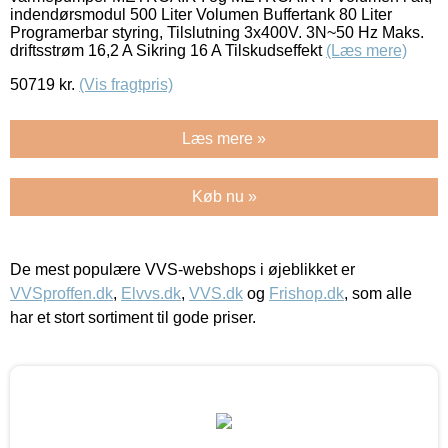
indendørsmodul 500 Liter Volumen Buffertank 80 Liter
Programerbar styring, Tilslutning 3x400V. 3N~50 Hz Maks.
driftsstrøm 16,2 A Sikring 16 A Tilskudseffekt
(Læs mere)
50719
kr.
(Vis fragtpris)
Læs mere »
Køb nu »
De mest populære VVS-webshops i øjeblikket er
VVSproffen.dk
,
Elvvs.dk
,
VVS.dk
og
Frishop.dk
, som alle
har et stort sortiment til gode priser.