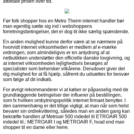
afbetale prisen over tid.
Før folk shopper hos en Metro Therm internet handler bør
man egentlig sætte sig ind i webshoppens
forretningsbetingelser, det er dog tit ikke særlig spændende.
En anden mulighed kunne derfor være at se nærmere på
hvorvidt internet virksomheden er medlem af e-mærke
ordningen, som almindeligvis er en antydning af at
netbutikken understøtter den officielle danske lovgivning, og
at internet virksomheden lejlighedsvis besøges af
specialister som behersker vilkårene. Derudover giver det
dig mulighed for at få hjælp, såfremt du udsættes for besvær
som følge af dit indkøb.
For øvrigt rekommanderer vi at køber er påpasselig med de
grundlæggende betingelser der influerer på bestillingen,
som fx hvilken ombytningspolitik internet firmaet benytter. I
den sammenhæng er det tillige vigtigt, at man når som helst
bevarer sin ordrekvittering, således man en anden gang kan
bekræfte handlen af Metroair 500 indedel til ETROAIR 500
indedel til.: METROAIR I og METROAIR F, hvad end man
shopper til en dame eller herre.