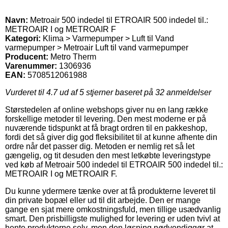
Navn:
Metroair 500 indedel til ETROAIR 500 indedel til.:
METROAIR I og METROAIR F
Kategori:
Klima > Varmepumper > Luft til Vand
varmepumper > Metroair Luft til vand varmepumper
Producent:
Metro Therm
Varenummer:
1306936
EAN:
5708512061988
Vurderet til
4.7
ud af 5 stjerner baseret på
32
anmeldelser
Størstedelen af online webshops giver nu en lang række
forskellige metoder til levering. Den mest moderne er på
nuværende tidspunkt at få bragt ordren til en pakkeshop,
fordi det så giver dig god fleksibilitet til at kunne afhente din
ordre når det passer dig. Metoden er nemlig ret så let
gængelig, og tit desuden den mest letkøbte leveringstype
ved køb af Metroair 500 indedel til ETROAIR 500 indedel til.:
METROAIR I og METROAIR F.
Du kunne ydermere tænke over at få produkterne leveret til
din private bopæl eller ud til dit arbejde. Den er mange
gange en sjat mere omkostningsfuld, men tillige usædvanlig
smart. Den prisbilligste mulighed for levering er uden tvivl at
hente produkterne selv, men den løsning nødvendiggør at