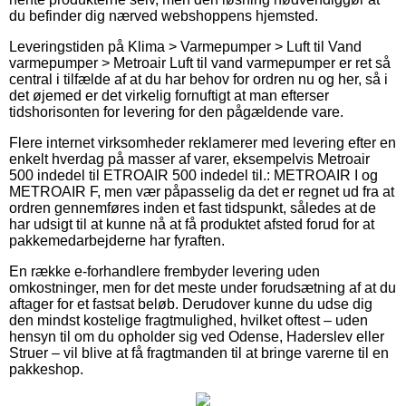
du befinder dig nærved webshoppens hjemsted.
Leveringstiden på Klima > Varmepumper > Luft til Vand
varmepumper > Metroair Luft til vand varmepumper er ret så
central i tilfælde af at du har behov for ordren nu og her, så i
det øjemed er det virkelig fornuftigt at man efterser
tidshorisonten for levering for den pågældende vare.
Flere internet virksomheder reklamerer med levering efter en
enkelt hverdag på masser af varer, eksempelvis Metroair
500 indedel til ETROAIR 500 indedel til.: METROAIR I og
METROAIR F, men vær påpasselig da det er regnet ud fra at
ordren gennemføres inden et fast tidspunkt, således at de
har udsigt til at kunne nå at få produktet afsted forud for at
pakkemedarbejderne har fyraften.
En række e-forhandlere frembyder levering uden
omkostninger, men for det meste under forudsætning af at du
aftager for et fastsat beløb. Derudover kunne du udse dig
den mindst kostelige fragtmulighed, hvilket oftest – uden
hensyn til om du opholder sig ved Odense, Haderslev eller
Struer – vil blive at få fragtmanden til at bringe varerne til en
pakkeshop.