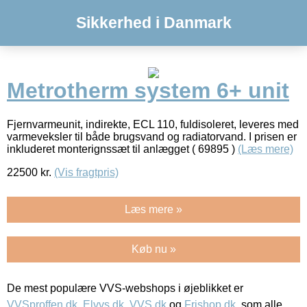
Sikkerhed i Danmark
Metrotherm system 6+ unit
Fjernvarmeunit, indirekte, ECL 110, fuldisoleret, leveres med
varmeveksler til både brugsvand og radiatorvand. I prisen er
inkluderet monterignssæt til anlægget ( 69895 )
(Læs mere)
22500
kr.
(Vis fragtpris)
Læs mere »
Køb nu »
De mest populære VVS-webshops i øjeblikket er
VVSproffen.dk
,
Elvvs.dk
,
VVS.dk
og
Frishop.dk
, som alle