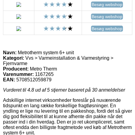
Besøg webshop
Besøg webshop
Besøg webshop
Navn:
Metrotherm system 6+ unit
Kategori:
Vvs > Varmeinstallation & Varmestyring >
Fjernvarme
Producent:
Metro Therm
Varenummer:
1167265
EAN:
5708512059879
Vurderet til
4.8
ud af 5 stjerner baseret på
30
anmeldelser
Adskillige internet virksomheder foreslår på nuværende
tidspunkt en lang række forskellige fragtløsninger. En
yndling er lige nu levering til en pakkeshop, fordi det så giver
dig god fleksibilitet til at kunne afhente din pakke når det
passer ind i din hverdag. Den er jo ret ukompliceret, samt
oftest endda den billigste fragtmetode ved køb af Metrotherm
system 6+ unit.