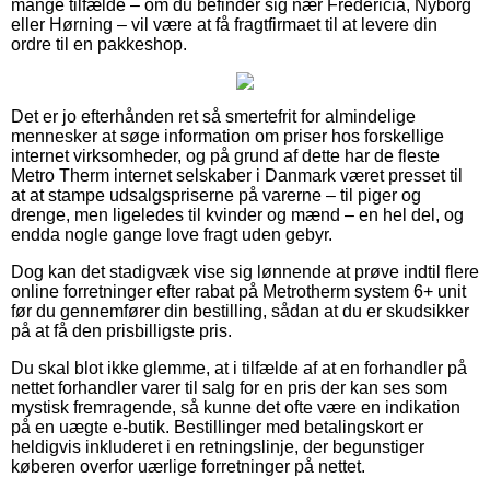
mange tilfælde – om du befinder sig nær Fredericia, Nyborg
eller Hørning – vil være at få fragtfirmaet til at levere din
ordre til en pakkeshop.
Det er jo efterhånden ret så smertefrit for almindelige
mennesker at søge information om priser hos forskellige
internet virksomheder, og på grund af dette har de fleste
Metro Therm internet selskaber i Danmark været presset til
at at stampe udsalgspriserne på varerne – til piger og
drenge, men ligeledes til kvinder og mænd – en hel del, og
endda nogle gange love fragt uden gebyr.
Dog kan det stadigvæk vise sig lønnende at prøve indtil flere
online forretninger efter rabat på Metrotherm system 6+ unit
før du gennemfører din bestilling, sådan at du er skudsikker
på at få den prisbilligste pris.
Du skal blot ikke glemme, at i tilfælde af at en forhandler på
nettet forhandler varer til salg for en pris der kan ses som
mystisk fremragende, så kunne det ofte være en indikation
på en uægte e-butik. Bestillinger med betalingskort er
heldigvis inkluderet i en retningslinje, der begunstiger
køberen overfor uærlige forretninger på nettet.