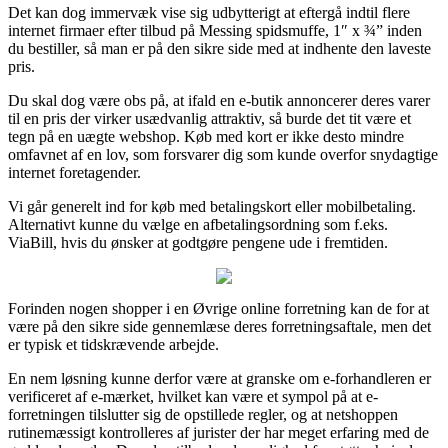
Det kan dog immervæk vise sig udbytterigt at eftergå indtil flere
internet firmaer efter tilbud på Messing spidsmuffe, 1″ x ¾” inden
du bestiller, så man er på den sikre side med at indhente den laveste
pris.
Du skal dog være obs på, at ifald en e-butik annoncerer deres varer
til en pris der virker usædvanlig attraktiv, så burde det tit være et
tegn på en uægte webshop. Køb med kort er ikke desto mindre
omfavnet af en lov, som forsvarer dig som kunde overfor snydagtige
internet foretagender.
Vi går generelt ind for køb med betalingskort eller mobilbetaling.
Alternativt kunne du vælge en afbetalingsordning som f.eks.
ViaBill, hvis du ønsker at godtgøre pengene ude i fremtiden.
Forinden nogen shopper i en Øvrige online forretning kan de for at
være på den sikre side gennemlæse deres forretningsaftale, men det
er typisk et tidskrævende arbejde.
En nem løsning kunne derfor være at granske om e-forhandleren er
verificeret af e-mærket, hvilket kan være et sympol på at e-
forretningen tilslutter sig de opstillede regler, og at netshoppen
rutinemæssigt kontrolleres af jurister der har meget erfaring med de