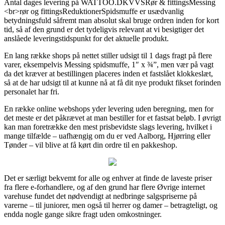
Antal dages levering på WATTOO.DKVVSRør & fittingsMessing
<br>rør og fittingsReduktionerSpidsmuffe er usædvanlig
betydningsfuld såfremt man absolut skal bruge ordren inden for kort
tid, så af den grund er det tydeligvis relevant at vi besigtiger det
anslåede leveringstidspunkt for det aktuelle produkt.
En lang række shops på nettet stiller udsigt til 1 dags fragt på flere
varer, eksempelvis Messing spidsmuffe, 1″ x ¾”, men vær på vagt
da det kræver at bestillingen placeres inden et fastslået klokkeslæt,
så at de har udsigt til at kunne nå at få dit nye produkt fikset forinden
personalet har fri.
En række online webshops yder levering uden beregning, men for
det meste er det påkrævet at man bestiller for et fastsat beløb. I øvrigt
kan man foretrække den mest prisbevidste slags levering, hvilket i
mange tilfælde – uafhængig om du er ved Aalborg, Hjørring eller
Tønder – vil blive at få kørt din ordre til en pakkeshop.
Det er særligt bekvemt for alle og enhver at finde de laveste priser
fra flere e-forhandlere, og af den grund har flere Øvrige internet
varehuse fundet det nødvendigt at nedbringe salgspriserne på
varerne – til juniorer, men også til herrer og damer – betragteligt, og
endda nogle gange sikre fragt uden omkostninger.