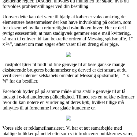
gældende regler. Desuden tilbydes du mulighed for støtte, hvis du
forvoldes problemstillinger ved din bestilling.
Udover dette kan det være til hjælp at køber er vaks omkring de
elementære bestemmelser der kan have indvirkning på ordren, som
for eksempel hvilken returrettighed e-butikken lover. Her er det i
øvrigt essesentielt, at man stadigvæk gemmer ens e-mail kvittering,
så man til enhver tid kan bekræfte ordren af Messing spidsmuffe, 1″
x ¾”, uanset om man søger efter varer til en dreng eller pige.
Trustpilot fører til fuldt ud fine genveje til at bese ganske mange
eksisterende brugeres bedømmelser og derved er det smart, at du
verificerer internet selskabets omtaler af Messing spidsmuffe, 1″ x
¾” før du bestiller.
Facebook byder på på samme måde ultra stabile genveje til at få
indsigt i e-forhandlerens pålidelighed. Tilmed ses en række e-firmaer
hvor du kan notere en vurdering af deres køb, hvilket tillige må
udnyttes til at fornemme hvor glade kunderne er.
Vores side er reklamefinansieret. Vi har et tæt samarbejde med
utallige butikker på nettet eftersom vi introducerer butikkernes varer,