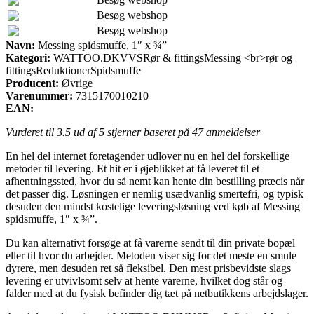
Besøg webshop
Besøg webshop
Navn:
Messing spidsmuffe, 1″ x ¾”
Kategori:
WATTOO.DKVVSRør & fittingsMessing <br>rør og
fittingsReduktionerSpidsmuffe
Producent:
Øvrige
Varenummer:
7315170010210
EAN:
Vurderet til
3.5
ud af 5 stjerner baseret på
47
anmeldelser
En hel del internet foretagender udlover nu en hel del forskellige
metoder til levering. Et hit er i øjeblikket at få leveret til et
afhentningssted, hvor du så nemt kan hente din bestilling præcis når
det passer dig. Løsningen er nemlig usædvanlig smertefri, og typisk
desuden den mindst kostelige leveringsløsning ved køb af Messing
spidsmuffe, 1″ x ¾”.
Du kan alternativt forsøge at få varerne sendt til din private bopæl
eller til hvor du arbejder. Metoden viser sig for det meste en smule
dyrere, men desuden ret så fleksibel. Den mest prisbevidste slags
levering er utvivlsomt selv at hente varerne, hvilket dog står og
falder med at du fysisk befinder dig tæt på netbutikkens arbejdslager.