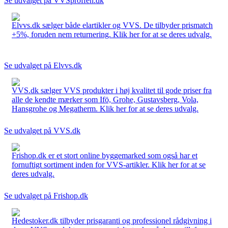
Se udvalget på VVSproffen.dk
Elvvs.dk sælger både elartikler og VVS. De tilbyder prismatch
+5%, foruden nem returnering. Klik her for at se deres udvalg.
Se udvalget på Elvvs.dk
VVS.dk sælger VVS produkter i høj kvalitet til gode priser fra
alle de kendte mærker som Ifö, Grohe, Gustavsberg, Vola,
Hansgrohe og Megatherm. Klik her for at se deres udvalg.
Se udvalget på VVS.dk
Frishop.dk er et stort online byggemarked som også har et
fornuftigt sortiment inden for VVS-artikler. Klik her for at se
deres udvalg.
Se udvalget på Frishop.dk
Hedestoker.dk tilbyder prisgaranti og professionel rådgivning i