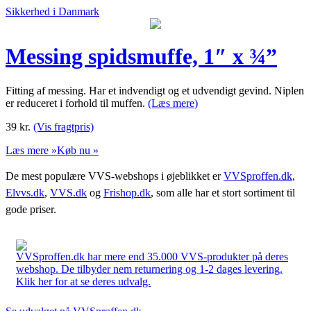
Sikkerhed i Danmark
Messing spidsmuffe, 1″ x ¾”
Fitting af messing. Har et indvendigt og et udvendigt gevind. Niplen
er reduceret i forhold til muffen.
(Læs mere)
39
kr.
(Vis fragtpris)
Læs mere »
Køb nu »
De mest populære VVS-webshops i øjeblikket er
VVSproffen.dk
,
Elvvs.dk
,
VVS.dk
og
Frishop.dk
, som alle har et stort sortiment til
gode priser.
VVSproffen.dk har mere end 35.000 VVS-produkter på deres
webshop. De tilbyder nem returnering og 1-2 dages levering.
Klik her for at se deres udvalg.