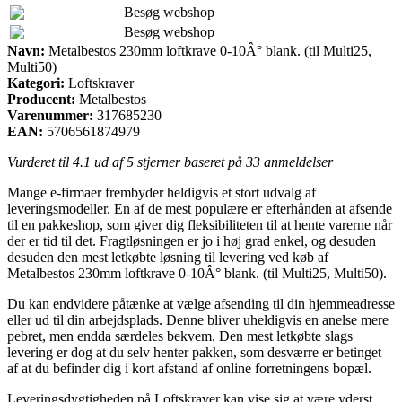
Besøg webshop
Besøg webshop
Navn:
Metalbestos 230mm loftkrave 0-10Â° blank. (til Multi25,
Multi50)
Kategori:
Loftskraver
Producent:
Metalbestos
Varenummer:
317685230
EAN:
5706561874979
Vurderet til
4.1
ud af 5 stjerner baseret på
33
anmeldelser
Mange e-firmaer frembyder heldigvis et stort udvalg af
leveringsmodeller. En af de mest populære er efterhånden at afsende
til en pakkeshop, som giver dig fleksibiliteten til at hente varerne når
der er tid til det. Fragtløsningen er jo i høj grad enkel, og desuden
desuden den mest letkøbte løsning til levering ved køb af
Metalbestos 230mm loftkrave 0-10Â° blank. (til Multi25, Multi50).
Du kan endvidere påtænke at vælge afsending til din hjemmeadresse
eller ud til din arbejdsplads. Denne bliver uheldigvis en anelse mere
pebret, men endda særdeles bekvem. Den mest letkøbte slags
levering er dog at du selv henter pakken, som desværre er betinget
af at du befinder dig i kort afstand af online forretningens bopæl.
Leveringsdygtigheden på Loftskraver kan vise sig at være yderst