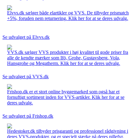
Elvvs.dk sælger både elartikler og VVS. De tilbyder prismatch
+5%, foruden nem returnering. Klik her for at se deres udvalg.
Se udvalget på Elvvs.dk
VVS.dk sælger VVS produkter i høj kvalitet til gode priser fra
alle de kendte mærker som Ifö, Grohe, Gustavsberg, Vola,
Hansgrohe og Megatherm. Klik her for at se deres udvalg.
Se udvalget på VVS.dk
Frishop.dk er et stort online byggemarked som også har et
fornuftigt sortiment inden for VVS-artikler. Klik her for at se
deres udvalg.
Se udvalget på Frishop.dk
Hedestoker.dk tilbyder prisgaranti og professionel rådgivning i
deres VVS-produkter, og er specielt stærke på deres pillefyr.