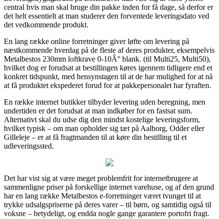
central hvis man skal bruge din pakke inden for få dage, så derfor er
det helt essentielt at man studerer den forventede leveringsdato ved
det vedkommende produkt.
En lang række online forretninger giver løfte om levering på
næstkommende hverdag på de fleste af deres produkter, eksempelvis
Metalbestos 230mm loftkrave 0-10Â° blank. (til Multi25, Multi50),
hvilket dog er forudsat at bestillingen køres igennem tidligere end et
konkret tidspunkt, med hensynstagen til at de har mulighed for at nå
at få produktet ekspederet forud for at pakkepersonalet har fyraften.
En række internet butikker tilbyder levering uden beregning, men
undertiden er det forudsat at man indkøber for en fastsat sum.
Alternativt skal du udse dig den mindst kostelige leveringsform,
hvilket typisk – om man opholder sig tæt på Aalborg, Odder eller
Gilleleje – er at få fragtmanden til at køre din bestilling til et
udleveringssted.
Det har vist sig at være meget problemfrit for internetbrugere at
sammenligne priser på forskellige internet varehuse, og af den grund
har en lang række Metalbestos e-forretninger været tvunget til at
trykke udsalgspriserne på deres varer – til børn, og samtidig også til
voksne – betydeligt, og endda nogle gange garantere portofri fragt.