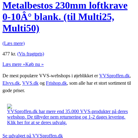
Metalbestos 230mm loftkrave
0-10Â° blank. (til Multi25,
Multi50)
(Læs mere)
477
kr.
(Vis fragtpris)
Læs mere »
Køb nu »
De mest populære VVS-webshops i øjeblikket er
VVSproffen.dk
,
Elvvs.dk
,
VVS.dk
og
Frishop.dk
, som alle har et stort sortiment til
gode priser.
VVSproffen.dk har mere end 35.000 VVS-produkter på deres
webshop. De tilbyder nem returnering og 1-2 dages levering.
Klik her for at se deres udvalg.
Se udvalget på VVSproffen.dk