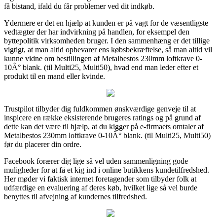
få bistand, ifald du får problemer ved dit indkøb.
Ydermere er det en hjælp at kunden er på vagt for de væsentligste
vedtægter der har indvirkning på handlen, for eksempel den
byttepolitik virksomheden bruger. I den sammenhæng er det tillige
vigtigt, at man altid opbevarer ens købsbekræftelse, så man altid vil
kunne vidne om bestillingen af Metalbestos 230mm loftkrave 0-
10Â° blank. (til Multi25, Multi50), hvad end man leder efter et
produkt til en mand eller kvinde.
Trustpilot tilbyder dig fuldkommen ønskværdige genveje til at
inspicere en række eksisterende brugeres ratings og på grund af
dette kan det være til hjælp, at du kigger på e-firmaets omtaler af
Metalbestos 230mm loftkrave 0-10Â° blank. (til Multi25, Multi50)
før du placerer din ordre.
Facebook forærer dig lige så vel uden sammenligning gode
muligheder for at få et kig ind i online butikkens kundetilfredshed.
Her møder vi faktisk internet foretagender som tilbyder folk at
udfærdige en evaluering af deres køb, hvilket lige så vel burde
benyttes til afvejning af kundernes tilfredshed.