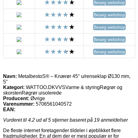
Besøg webshop
Besøg webshop
Besøg webshop
Besøg webshop
Besøg webshop
Navn:
MetalbestoS® – Knærør 45° u/renseklap Ø130 mm,
5″
Kategori:
WATTOO.DKVVSVarme & styringRøgrør og
skorstenRøgrør uisolerede
Producent:
Øvrige
Varenummer:
5706561040572
EAN:
Vurderet til
4.2
ud af 5 stjerner baseret på
19
anmeldelser
De fleste internet foretagender tildeler i øjeblikket flere
fragtmuligheder. En af dem der er mest populær er for