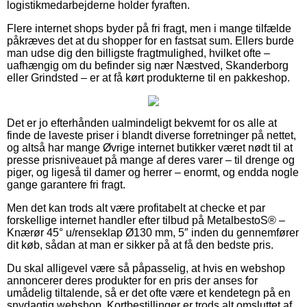
logistikmedarbejderne holder fyraften.
Flere internet shops byder på fri fragt, men i mange tilfælde
påkræves det at du shopper for en fastsat sum. Ellers burde
man udse dig den billigste fragtmulighed, hvilket ofte –
uafhængig om du befinder sig nær Næstved, Skanderborg
eller Grindsted – er at få kørt produkterne til en pakkeshop.
Det er jo efterhånden ualmindeligt bekvemt for os alle at
finde de laveste priser i blandt diverse forretninger på nettet,
og altså har mange Øvrige internet butikker været nødt til at
presse prisniveauet på mange af deres varer – til drenge og
piger, og ligeså til damer og herrer – enormt, og endda nogle
gange garantere fri fragt.
Men det kan trods alt være profitabelt at checke et par
forskellige internet handler efter tilbud på MetalbestoS® –
Knærør 45° u/renseklap Ø130 mm, 5″ inden du gennemfører
dit køb, sådan at man er sikker på at få den bedste pris.
Du skal alligevel være så påpasselig, at hvis en webshop
annoncerer deres produkter for en pris der anses for
umådelig tiltalende, så er det ofte være et kendetegn på en
snydagtig webshop. Kortbestillinger er trods alt omsluttet af