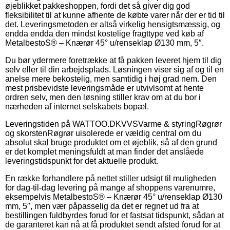
øjeblikket pakkeshoppen, fordi det så giver dig god
fleksibilitet til at kunne afhente de købte varer når der er tid til
det. Leveringsmetoden er altså virkelig hensigtsmæssig, og
endda endda den mindst kostelige fragttype ved køb af
MetalbestoS® – Knærør 45° u/renseklap Ø130 mm, 5″.
Du bør ydermere foretrække at få pakken leveret hjem til dig
selv eller til din arbejdsplads. Løsningen viser sig af og til en
anelse mere bekostelig, men samtidig i høj grad nem. Den
mest prisbevidste leveringsmåde er utvivlsomt at hente
ordren selv, men den løsning stiller krav om at du bor i
nærheden af internet selskabets bopæl.
Leveringstiden på WATTOO.DKVVSVarme & styringRøgrør
og skorstenRøgrør uisolerede er vældig central om du
absolut skal bruge produktet om et øjeblik, så af den grund
er det komplet meningsfuldt at man finder det anslåede
leveringstidspunkt for det aktuelle produkt.
En række forhandlere på nettet stiller udsigt til muligheden
for dag-til-dag levering på mange af shoppens varenumre,
eksempelvis MetalbestoS® – Knærør 45° u/renseklap Ø130
mm, 5″, men vær påpasselig da det er regnet ud fra at
bestillingen fuldbyrdes forud for et fastsat tidspunkt, sådan at
de garanteret kan nå at få produktet sendt afsted forud for at