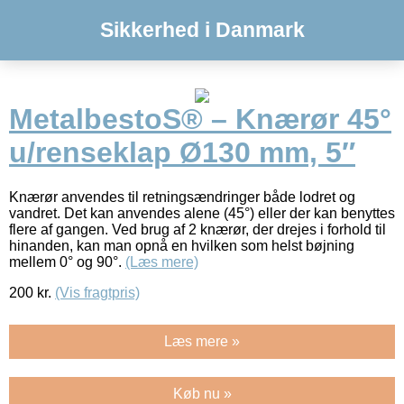
Sikkerhed i Danmark
MetalbestoS® – Knærør 45°
u/renseklap Ø130 mm, 5″
Knærør anvendes til retningsændringer både lodret og
vandret. Det kan anvendes alene (45°) eller der kan benyttes
flere af gangen. Ved brug af 2 knærør, der drejes i forhold til
hinanden, kan man opnå en hvilken som helst bøjning
mellem 0° og 90°.
(Læs mere)
200
kr.
(Vis fragtpris)
Læs mere »
Køb nu »