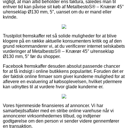
vigtigt, at man altid beholder ens faktura, således man til
enhver tid kan påvise sit køb af MetalbestoS® – Knærør 45°
u/renseklap Ø130 mm, 5″, uanset om du er mand eller
kvinde.
Trustpilot fremskaffer ret så solide muligheder for at blive
klogere på en række aktuelle konsumenters kritik og af den
grund rekommanderer vi, at du verificerer internet selskabets
vurderinger af MetalbestoS® – Knærør 45° u/renseklap
Ø130 mm, 5″ før du shopper.
Facebook fremskaffer desuden absolut passende chancer
for at få indsigt i online butikkens popularitet. Foruden det er
der faktisk online firmaer som giver kunderne mulighed for at
aflevere en evaluering af købsoplevelsen, hvilket ydermere
kan udnyttes til at vurdere hvor glade kunderne er.
Vores hjemmeside finansieres af annoncer. Vi har
samarbejdsaftaler med en stribe online varehuse når vi
annoncerer virksomhedernes tilbud, og indtjener
godtgørelse om den person vi sender videre gennemfører
en transaktion.