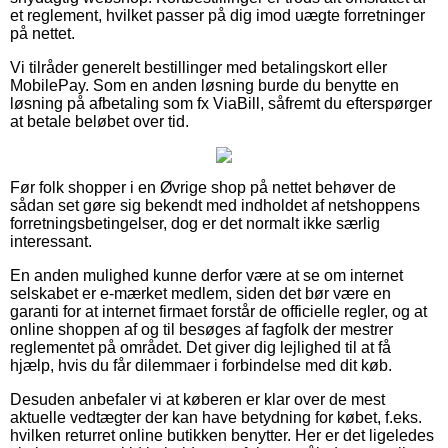
et reglement, hvilket passer på dig imod uægte forretninger
på nettet.
Vi tilråder generelt bestillinger med betalingskort eller
MobilePay. Som en anden løsning burde du benytte en
løsning på afbetaling som fx ViaBill, såfremt du efterspørger
at betale beløbet over tid.
Før folk shopper i en Øvrige shop på nettet behøver de
sådan set gøre sig bekendt med indholdet af netshoppens
forretningsbetingelser, dog er det normalt ikke særlig
interessant.
En anden mulighed kunne derfor være at se om internet
selskabet er e-mærket medlem, siden det bør være en
garanti for at internet firmaet forstår de officielle regler, og at
online shoppen af og til besøges af fagfolk der mestrer
reglementet på området. Det giver dig lejlighed til at få
hjælp, hvis du får dilemmaer i forbindelse med dit køb.
Desuden anbefaler vi at køberen er klar over de mest
aktuelle vedtægter der kan have betydning for købet, f.eks.
hvilken returret online butikken benytter. Her er det ligeledes