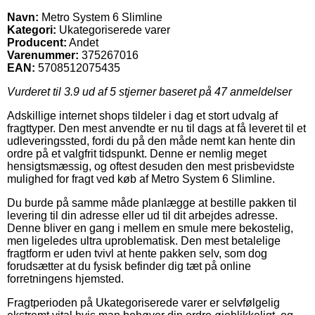
Navn:
Metro System 6 Slimline
Kategori:
Ukategoriserede varer
Producent:
Andet
Varenummer:
375267016
EAN:
5708512075435
Vurderet til
3.9
ud af 5 stjerner baseret på
47
anmeldelser
Adskillige internet shops tildeler i dag et stort udvalg af
fragttyper. Den mest anvendte er nu til dags at få leveret til et
udleveringssted, fordi du på den måde nemt kan hente din
ordre på et valgfrit tidspunkt. Denne er nemlig meget
hensigtsmæssig, og oftest desuden den mest prisbevidste
mulighed for fragt ved køb af Metro System 6 Slimline.
Du burde på samme måde planlægge at bestille pakken til
levering til din adresse eller ud til dit arbejdes adresse.
Denne bliver en gang i mellem en smule mere bekostelig,
men ligeledes ultra uproblematisk. Den mest betalelige
fragtform er uden tvivl at hente pakken selv, som dog
forudsætter at du fysisk befinder dig tæt på online
forretningens hjemsted.
Fragtperioden på Ukategoriserede varer er selvfølgelig