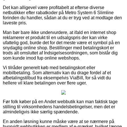
Det kan alligevel være profitabelt at efterse diverse
netbutikker efter rabatkoder på Metro System 6 Slimline
forinden du handler, sådan at du er tryg ved at modtage den
laveste pris.
Man bør bare ikke undervurdere, at ifald en internet shop
reklamerer et produkt til en udsalgspris der kan virke
ufattelig god, burde det for det meste være et symbol på en
snydagtig online shop. Bestillinger med betalingskort er
trods alt omsluttet af Indsigelsesordningen, som bistår dig
som kunde imod fup online webshops.
Vi tilråder generelt køb med betalingskort eller
mobilbetaling. Som alternativ kan du drage fordel af et
afbetalingstilbud fra eksempelvis ViaBill, for så vidt du
hellere vil klare betalingen over flere uger.
Før folk køber på en Andet webbutik kan man faktisk tage
stilling til virksomhedens handelsbetingelser, men det er
almindeligvis ikke særlig spændende.
En anden løsning kunne måske være at se nærmere på
hvorvidt webbutikken er medlem af e-mærket, hvilket længe