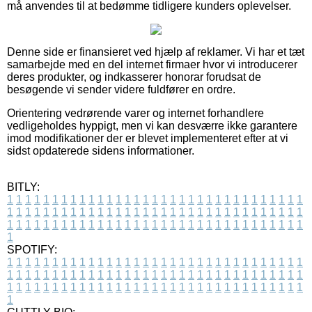
må anvendes til at bedømme tidligere kunders oplevelser.
Denne side er finansieret ved hjælp af reklamer. Vi har et tæt
samarbejde med en del internet firmaer hvor vi introducerer
deres produkter, og indkasserer honorar forudsat de
besøgende vi sender videre fuldfører en ordre.
Orientering vedrørende varer og internet forhandlere
vedligeholdes hyppigt, men vi kan desværre ikke garantere
imod modifikationer der er blevet implementeret efter at vi
sidst opdaterede sidens informationer.
BITLY:
1
1
1
1
1
1
1
1
1
1
1
1
1
1
1
1
1
1
1
1
1
1
1
1
1
1
1
1
1
1
1
1
1
1
1
1
1
1
1
1
1
1
1
1
1
1
1
1
1
1
1
1
1
1
1
1
1
1
1
1
1
1
1
1
1
1
1
1
1
1
1
1
1
1
1
1
1
1
1
1
1
1
1
1
1
1
1
1
1
1
1
1
1
1
1
1
1
1
1
1
SPOTIFY:
1
1
1
1
1
1
1
1
1
1
1
1
1
1
1
1
1
1
1
1
1
1
1
1
1
1
1
1
1
1
1
1
1
1
1
1
1
1
1
1
1
1
1
1
1
1
1
1
1
1
1
1
1
1
1
1
1
1
1
1
1
1
1
1
1
1
1
1
1
1
1
1
1
1
1
1
1
1
1
1
1
1
1
1
1
1
1
1
1
1
1
1
1
1
1
1
1
1
1
1