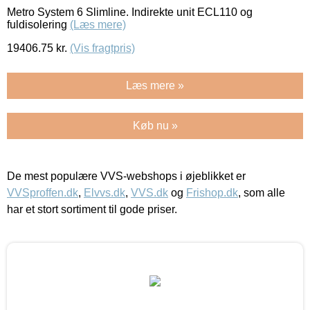
Metro System 6 Slimline. Indirekte unit ECL110 og
fuldisolering
(Læs mere)
19406.75
kr.
(Vis fragtpris)
Læs mere »
Køb nu »
De mest populære VVS-webshops i øjeblikket er
VVSproffen.dk
,
Elvvs.dk
,
VVS.dk
og
Frishop.dk
, som alle
har et stort sortiment til gode priser.