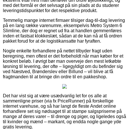
ekstremt vital hvis man behøver din ordre øjeblikkeligt, og
med det formål er det selvsagt på sin plads at du studerer
leveringstidspunktet for det respektive produkt.
Temmelig mange internet firmaer tilsiger dag-til-dag levering
på en lang række varenumre, eksempelvis Metro System 6
Slimline, der dog er regnet ud fra at handlen gemmenføres
inden et fastsat klokkeslæt, sådan at de kan nå at få ordren
pakket forud for at de logistikansatte har fyraften.
Nogle enkelte forhandlere på nettet tilbyder fragt uden
beregning, men oftest er det forbeholdt når man køber for et
konkret beløb. I øvrigt bør man overveje den mest letkøbte
løsning til levering, der ofte – ligegyldigt om du befinder sig
ved Næstved, Brønderslev eller Billund – vil blive at få
fragtmanden til at bringe din ordre til en pakkeshop.
Det har vist sig at være usædvanlig let for os alle at
sammenligne priser (via fx PriceRunner) på forskellige
internet varehuse, og så har langt de fleste Andet online
forhandlere set sig nødsaget til at stampe salgspriserne på
mange af deres varer – til drenge og piger, og ligeledes også
til kvinder og mænd – markant, og endda nogle gange yde
gratis levering.