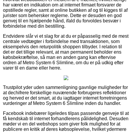
har været en indikation om at internet firmaet forsvarer de
opstillede regler, samt at online butikken af og til kigges til af
jurister som behersker reglerne. Dette er desuden en god
genvej til en hjælpende hånd, ifald du forvoldes besvær i
forbindelse med din bestilling.
Endvidere slår vi et slag for at du er påpasselig med de mest
centrale vedtægter i forbindelse med transaktionen, som
eksempelvis den returpolitik shoppen tilbyder. I relation til
det er det tillige relevant, at man permanent beholder ens
købsbekræftelse, så man en anden gang kan eftervise
ordren af Metro System 6 Slimline, om du er på udkig efter
varer til en dame eller herre.
Trustpilot yder uden sammenligning gavnlige muligheder for
at dechifrere forskellige nuværende forbrugeres reflektioner
og herved er det smart, at du iagttager internet forretningens
vurderinger af Metro System 6 Slimline inden du handler.
Facebook indebærer ligeledes tilpas passende genveje til at
få kendskab til internet forhandlerens pålidelighed. Desuden
møder vi en del webshops som giver folk mulighed for at
publicere en kritik af deres købsoplevelse, hvilket ydermere