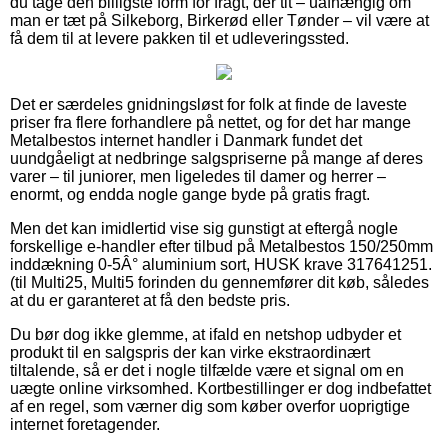
du tage den billigste form for fragt, der tit – uafhængig om
man er tæt på Silkeborg, Birkerød eller Tønder – vil være at
få dem til at levere pakken til et udleveringssted.
Det er særdeles gnidningsløst for folk at finde de laveste
priser fra flere forhandlere på nettet, og for det har mange
Metalbestos internet handler i Danmark fundet det
uundgåeligt at nedbringe salgspriserne på mange af deres
varer – til juniorer, men ligeledes til damer og herrer –
enormt, og endda nogle gange byde på gratis fragt.
Men det kan imidlertid vise sig gunstigt at eftergå nogle
forskellige e-handler efter tilbud på Metalbestos 150/250mm
inddækning 0-5Â° aluminium sort, HUSK krave 317641251.
(til Multi25, Multi5 forinden du gennemfører dit køb, således
at du er garanteret at få den bedste pris.
Du bør dog ikke glemme, at ifald en netshop udbyder et
produkt til en salgspris der kan virke ekstraordinært
tiltalende, så er det i nogle tilfælde være et signal om en
uægte online virksomhed. Kortbestillinger er dog indbefattet
af en regel, som værner dig som køber overfor uoprigtige
internet foretagender.