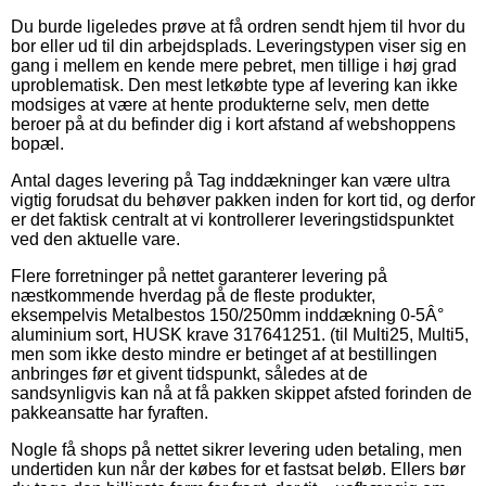
Du burde ligeledes prøve at få ordren sendt hjem til hvor du
bor eller ud til din arbejdsplads. Leveringstypen viser sig en
gang i mellem en kende mere pebret, men tillige i høj grad
uproblematisk. Den mest letkøbte type af levering kan ikke
modsiges at være at hente produkterne selv, men dette
beroer på at du befinder dig i kort afstand af webshoppens
bopæl.
Antal dages levering på Tag inddækninger kan være ultra
vigtig forudsat du behøver pakken inden for kort tid, og derfor
er det faktisk centralt at vi kontrollerer leveringstidspunktet
ved den aktuelle vare.
Flere forretninger på nettet garanterer levering på
næstkommende hverdag på de fleste produkter,
eksempelvis Metalbestos 150/250mm inddækning 0-5Â°
aluminium sort, HUSK krave 317641251. (til Multi25, Multi5,
men som ikke desto mindre er betinget af at bestillingen
anbringes før et givent tidspunkt, således at de
sandsynligvis kan nå at få pakken skippet afsted forinden de
pakkeansatte har fyraften.
Nogle få shops på nettet sikrer levering uden betaling, men
undertiden kun når der købes for et fastsat beløb. Ellers bør