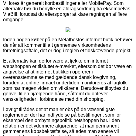
Vi foreslår generelt kortbestillinger eller MobilePay. Som
alternativ bør du benytte en afdragsordning fra eksempelvis
ViaBill, forudsat du efterspørger at klare regningen af flere
omgange.
Inden nogen køber på en Metalbestos internet butik behøver
de når alt kommer til alt gennemse virksomhedens
forretningsaftale, det er dog i reglen et tidskrævende projekt.
Et alternativ kan derfor være at tjekke om internet
webshoppen er tilsluttet e-mærket, eftersom det bør være en
angivelse af at internet butikken opererer i
overensstemmelse med gældende dansk lovgivning,
foruden at online firmaet undertiden monitoreres af fagfolk
som har megen viden om vilkårene. Derudover tilbydes du
genvej til en hjælpende hånd, såfremt du oplever
vanskeligheder i forbindelse med din shopping.
I øvrigt tilrådes det at man er obs på de væsentligste
reglementer der har indflydelse på bestillingen, som for
eksempel den ombytningspolitik netshoppen har. I den
relation er det ydermere afgørende, at man permanent
gemmer ens købsbekræftelse, således man senere vil