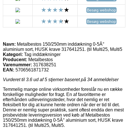
Besøg webshop
Besøg webshop
Navn:
Metalbestos 150/250mm inddækning 0-5Â°
aluminium sort, HUSK krave 317641251. (til Multi25, Multi5
Kategori:
Tag inddækninger
Producent:
Metalbestos
Varenummer:
317638251
EAN:
5706561871732
Vurderet til
3.6
ud af 5 stjerner baseret på
34
anmeldelser
Temmelig mange online virksomheder foreslår nu en række
forskellige muligheder for fragt. En af favoritterne er
efterhånden udleveringssteder, hvor det nemlig er ret
fleksibelt for dig at kunne hente ordren når der er tid til det.
Denne er nemlig super praktisk, samt oftest endda den mest
prisbevidste leveringsversion ved køb af Metalbestos
150/250mm inddækning 0-5Â° aluminium sort, HUSK krave
317641251. (til Multi25, Multi5.