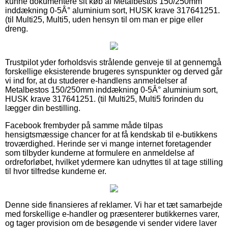
kunne dokumentere sit køb af Metalbestos 150/250mm
inddækning 0-5Â° aluminium sort, HUSK krave 317641251.
(til Multi25, Multi5, uden hensyn til om man er pige eller
dreng.
Trustpilot yder forholdsvis strålende genveje til at gennemgå
forskellige eksisterende brugeres synspunkter og derved går
vi ind for, at du studerer e-handlens anmeldelser af
Metalbestos 150/250mm inddækning 0-5Â° aluminium sort,
HUSK krave 317641251. (til Multi25, Multi5 forinden du
lægger din bestilling.
Facebook frembyder på samme måde tilpas
hensigtsmæssige chancer for at få kendskab til e-butikkens
troværdighed. Herinde ser vi mange internet foretagender
som tilbyder kunderne at formulere en anmeldelse af
ordreforløbet, hvilket ydermere kan udnyttes til at tage stilling
til hvor tilfredse kunderne er.
Denne side finansieres af reklamer. Vi har et tæt samarbejde
med forskellige e-handler og præsenterer butikkernes varer,
og tager provision om de besøgende vi sender videre laver