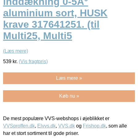
inddækning 0-5Â°
aluminium sort, HUSK
krave 317641251. (til
Multi25, Multi5
(Læs mere)
539
kr.
(Vis fragtpris)
Læs mere »
Køb nu »
De mest populære VVS-webshops i øjeblikket er
VVSproffen.dk
,
Elvvs.dk
,
VVS.dk
og
Frishop.dk
, som alle
har et stort sortiment til gode priser.