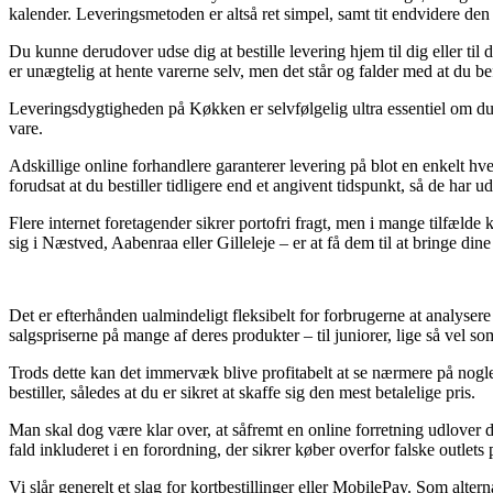
kalender. Leveringsmetoden er altså ret simpel, samt tit endvidere 
Du kunne derudover udse dig at bestille levering hjem til dig eller til
er unægtelig at hente varerne selv, men det står og falder med at du bef
Leveringsdygtigheden på Køkken er selvfølgelig ultra essentiel om du 
vare.
Adskillige online forhandlere garanterer levering på blot en enkelt
forudsat at du bestiller tidligere end et angivent tidspunkt, så de har ud
Flere internet foretagender sikrer portofri fragt, men i mange tilfæld
sig i Næstved, Aabenraa eller Gilleleje – er at få dem til at bringe dine
Det er efterhånden ualmindeligt fleksibelt for forbrugerne at analyser
salgspriserne på mange af deres produkter – til juniorer, lige så vel 
Trods dette kan det immervæk blive profitabelt at se nærmere på nog
bestiller, således at du er sikret at skaffe sig den mest betalelige pris.
Man skal dog være klar over, at såfremt en online forretning udlover de
fald inkluderet i en forordning, der sikrer køber overfor falske outlets p
Vi slår generelt et slag for kortbestillinger eller MobilePay. Som alter