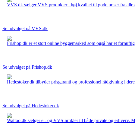
VVS.dk sælger VVS produkter i høj kvalitet til gode priser fra al
Se udvalget på VVS.dk
Frishop.dk er et stort online byggemarked som også har et fornuftigt
Se udvalget på Frishop.dk
Hedestoker.dk tilbyder prisgaranti og professionel rådgivning i dere
Se udvalget på Hedestoker.dk
Wattoo.dk sælger el- og VVS-artikler til både private og erhverv. M