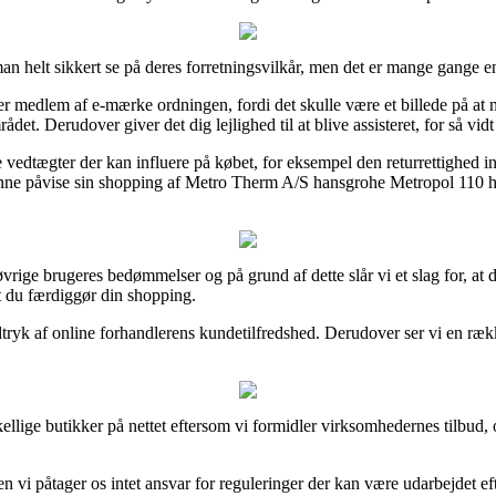
n helt sikkert se på deres forretningsvilkår, men det er mange gange 
er medlem af e-mærke ordningen, fordi det skulle være et billede på at n
et. Derudover giver det dig lejlighed til at blive assisteret, for så vid
vedtægter der kan influere på købet, for eksempel den returrettighed inte
il kunne påvise sin shopping af Metro Therm A/S hansgrohe Metropol 11
 øvrige brugeres bedømmelser og på grund af dette slår vi et slag for, 
 du færdiggør din shopping.
dtryk af online forhandlerens kundetilfredshed. Derudover ser vi en ræk
llige butikker på nettet eftersom vi formidler virksomhedernes tilbud, o
n vi påtager os intet ansvar for reguleringer der kan være udarbejdet eft