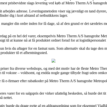
den mest prisbevidste slags levering ved køb af Metro Therm A/S hansg
 dit arbejdes adresse. Leveringsmetoden viser sig jævnligt en tand dyrer
inder dig i kort afstand af netbutikkens lager.
mangler din ordre inden for få dage, så af den grund er det særdeles me
 hverdag på en hel del varer, eksempelvis Metro Therm A/S hansgrohe M
sigt til at kunne nå at få produktet ordnet forud for at logistikpersonalet 
e kun hvis du aftager for en fastsat sum. Som alternativ skal du tage de
 produkter til et afhentningssted.
e priser fra diverse webshops, og med det motiv har de fleste Metro Ther
som til voksne – voldsomt, og endda nogle gange tilbyde fragt uden omko
le få e-firmaer efter rabatkoder på Metro Therm A/S hansgrohe Metrop
res varer for en salgspris der virker ufattelig beskeden, så burde det ti
å nettet.
nativ burde du drage nytte af en afdragsordning som for eksempel ViaBill,