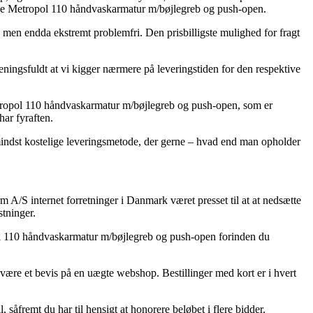
rohe Metropol 110 håndvaskarmatur m/bøjlegreb og push-open.
e, men endda ekstremt problemfri. Den prisbilligste mulighed for fragt
ningsfuldt at vi kigger nærmere på leveringstiden for den respektive
etropol 110 håndvaskarmatur m/bøjlegreb og push-open, som er
har fyraften.
n mindst kostelige leveringsmetode, der gerne – hvad end man opholder
m A/S internet forretninger i Danmark været presset til at at nedsætte
stninger.
ol 110 håndvaskarmatur m/bøjlegreb og push-open forinden du
t være et bevis på en uægte webshop. Bestillinger med kort er i hvert
 såfremt du har til hensigt at honorere beløbet i flere bidder.