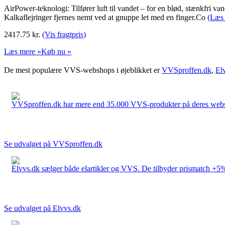
AirPower-teknologi: Tilfører luft til vandet – for en blød, stænkfr
Kalkaflejringer fjernes nemt ved at gnuppe let med en finger.Co
(Læs
2417.75
kr.
(Vis fragtpris)
Læs mere »
Køb nu »
De mest populære VVS-webshops i øjeblikket er
VVSproffen.dk
,
El
VVSproffen.dk har mere end 35.000 VVS-produkter på deres webshop
Se udvalget på VVSproffen.dk
Elvvs.dk sælger både elartikler og VVS. De tilbyder prismatch +5%,
Se udvalget på Elvvs.dk