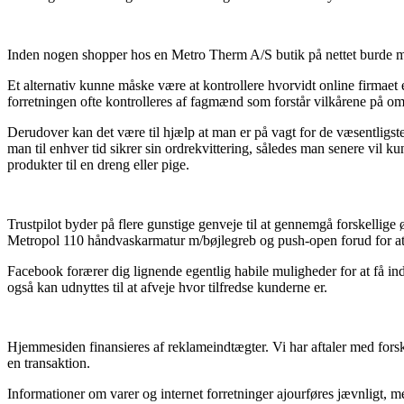
Inden nogen shopper hos en Metro Therm A/S butik på nettet burde ma
Et alternativ kunne måske være at kontrollere hvorvidt online firmaet 
forretningen ofte kontrolleres af fagmænd som forstår vilkårene på områd
Derudover kan det være til hjælp at man er på vagt for de væsentligste 
man til enhver tid sikrer sin ordrekvittering, således man senere v
produkter til en dreng eller pige.
Trustpilot byder på flere gunstige genveje til at gennemgå forskellige
Metropol 110 håndvaskarmatur m/bøjlegreb og push-open forud for at
Facebook forærer dig lignende egentlig habile muligheder for at få in
også kan udnyttes til at afveje hvor tilfredse kunderne er.
Hjemmesiden finansieres af reklameindtægter. Vi har aftaler med forske
en transaktion.
Informationer om varer og internet forretninger ajourføres jævnligt, me