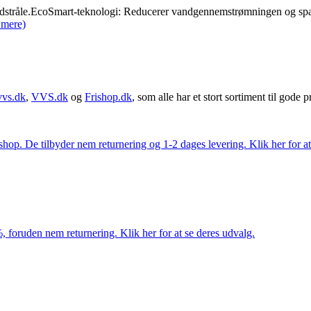
i vandstråle.EcoSmart-teknologi: Reducerer vandgennemstrømningen og sp
 mere)
vvs.dk
,
VVS.dk
og
Frishop.dk
, som alle har et stort sortiment til gode pr
. De tilbyder nem returnering og 1-2 dages levering. Klik her for at 
 foruden nem returnering. Klik her for at se deres udvalg.