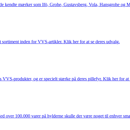
le de kendte mærker som Ifö, Grohe, Gustavsberg, Vola, Hansgrohe og Me
 sortiment inden for VVS-artikler. Klik her for at se deres udvalg.
s VVS-produkter, og er specielt stærke på deres pillefyr. Klik her for at
ed over 100.000 varer på hylderne skulle der være noget til enhver smag