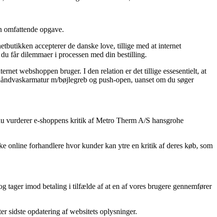
en omfattende opgave.
etbutikken accepterer de danske love, tillige med at internet
t du får dilemmaer i processen med din bestilling.
rnet webshoppen bruger. I den relation er det tillige essesentielt, at
0 håndvaskarmatur m/bøjlegreb og push-open, uanset om du søger
at du vurderer e-shoppens kritik af Metro Therm A/S hansgrohe
ke online forhandlere hvor kunder kan ytre en kritik af deres køb, som
g tager imod betaling i tilfælde af at en af vores brugere gennemfører
er sidste opdatering af websitets oplysninger.