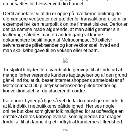
du udsættes for besvær ved din handel.
Dertil anbefaler vi at du er oppe på mærkerne omkring de
elementære vedtægter der gælder for transaktionen, som for
eksempel hvilken returpolitik online firmaet tilsikrer. Derfor er
det på samme måde afgørende, at man altid gemmer sin
kvittering, således man en anden gang vil kunne
dokumentere bestillingen af Metrocompact 30 pillefyr
selvrensende pillebrænder og konvektionsdel, hvad end
man skal købe gave til en voksen eller et barn.
Trustpilot tilbyder flere værdifulde genveje til at finde ud af
mange forhenværende kunders iagttagelser og af den grund
går vi ind for, at du beser internet shoppens anmeldelser af
Metrocompact 30 pillefyr selvrensende pillebrænder og
konvektionsdel før du placerer din ordre.
Facebook byder på lige så vel de facto gunstige metoder til
at få indblik i netbutikkens pålidelighed. Her ses nogle
online butikker som giver folk mulighed for at udfærdige en
omtale af deres købsoplevelse, som ligeledes bør drages
fordel af til at danne dig et indtryk af kundernes tilfredshed.