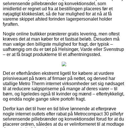
selvrensende pillebrænder og konvektionsdel, som
imidlertid er regnet ud fra at bestillingen placeres før et
nøjagtigt klokkeslæt, så de har mulighed for at nå at få
varerne skippet afsted forinden lagerpersonalet holder
fyraften.
Nogle online butikker præsterer gratis levering, men oftest
kræves det at man køber for et fastsat beløb. Desuden må
man vælge den billigste mulighed for fragt, der typisk –
uafhængig om du er tæt på Helsingør, Varde eller Svenstrup
– er at få bragt produkterne til et afhentningssted.
Det er efterhånden ekstremt ligetil for købere at vurdere
prisniveauet på tværs af firmaer på nettet, og derved har
utallige Metro Therm internet virksomheder set sig nødsaget
til at reducere salgspriserne på mange af deres varer – til
børn, og ligeledes også til kvinder og mænd – eftertrykkeligt,
og endda nogle gange sikre portofri fragt.
Derfor kan det til hver en tid blive lønnende at efterprøve
nogle internet outlets efter rabat på Metrocompact 30 pillefyr
selvrensende pillebrænder og konvektionsdel forud for at du
placerer ordren, således at du er velinformeret til at modtage