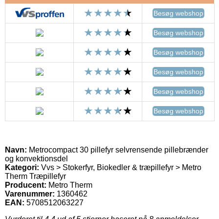
Besøg webshop
Besøg webshop
Besøg webshop
Besøg webshop
Besøg webshop
Besøg webshop
Navn:
Metrocompact 30 pillefyr selvrensende pillebrænder
og konvektionsdel
Kategori:
Vvs > Stokerfyr, Biokedler & træpillefyr > Metro
Therm Træpillefyr
Producent:
Metro Therm
Varenummer:
1360462
EAN:
5708512063227