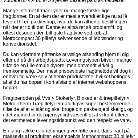
Vurderet til
4.4
ud af 5 stjerner baseret på
8
anmeldelser
Mange internet firmaer yder nu mange forskellige
fragtformer. En af dem der er mest anvendt er lige nu at få
leveret til en pakkeshop, hvor du kan afhente bestillingen
når der er tid til det. Denne er altså ret så problemfri, og
oftest desuden den billigste fragttype ved køb af
Metrocompact 30 pillefyr selvrensende pillebrænder og
konvektionsdel.
Du kan ydermere påtænke at vælge afsending hjem til dig
eller ud på din arbejdsplads. Leveringstypen bliver i mange
tilfælde en lille smule dyrere, men omvendt virkelig
fremkommelig. Den mest prisbevidste fragtmetode vil dog til
enhver tid være selv at hente produkterne, hvilket betinges
af at du har bopæl i kort afstand af internet webshoppens
bopæl.
Fragtperioden på Vvs > Stokerfyr, Biokedler & træpillefyr >
Metro Therm Træpillefyr er naturligvis super bestemmende i
tilfælde af at vi står og skal bruge din pakke øjeblikkeligt, og
i det øjemed er det øjensynligt væsentligt at vi kontrollerer
det estimerede leveringstidspunkt ved den respektive vare.
En lang række e-forretninger giver løfte om 1 dags fragt på
massevis af produkter, eksempelvis Metrocompact 30 pillefyr