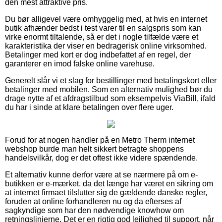
den mest attraktive pris.
Du bør alligevel være omhyggelig med, at hvis en internet
butik afhænder bedst i test varer til en salgspris som kan
virke enormt tiltalende, så er det i nogle tilfælde være et
karakteristika der viser en bedragerisk online virksomhed.
Betalinger med kort er dog indbefattet af en regel, der
garanterer en imod falske online varehuse.
Generelt slår vi et slag for bestillinger med betalingskort eller
betalinger med mobilen. Som en alternativ mulighed bør du
drage nytte af et afdragstilbud som eksempelvis ViaBill, ifald
du har i sinde at klare betalingen over flere uger.
Forud for at nogen handler på en Metro Therm internet
webshop burde man helt sikkert betragte shoppens
handelsvilkår, dog er det oftest ikke videre spændende.
Et alternativ kunne derfor være at se nærmere på om e-
butikken er e-mærket, da det længe har været en sikring om
at internet firmaet tilslutter sig de gældende danske regler,
foruden at online forhandleren nu og da efterses af
sagkyndige som har den nødvendige knowhow om
retningslinjerne. Det er en rigtig god lejlighed til support, når