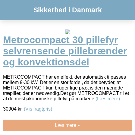
Sikkerhed i Danmark
Metrocompact 30 pillefyr
selvrensende pillebrænder
og konvektionsdel
METROCOMPACT har en effekt, der automatisk tilpasses
mellem 9-30 kW. Det er en stor fordel, da det betyder, at
METROCOMPACT kun bruger lige præcis den mængde
træpiller, der er nødvendig.Det gør METROCOMPACT til et
af de mest økonomiske pillefyr på markede
(Læs mere)
30904
kr.
(Vis fragtpris)
Læs mere »