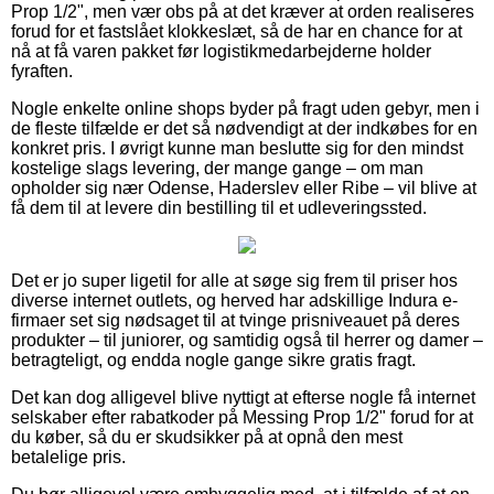
Prop 1/2", men vær obs på at det kræver at orden realiseres
forud for et fastslået klokkeslæt, så de har en chance for at
nå at få varen pakket før logistikmedarbejderne holder
fyraften.
Nogle enkelte online shops byder på fragt uden gebyr, men i
de fleste tilfælde er det så nødvendigt at der indkøbes for en
konkret pris. I øvrigt kunne man beslutte sig for den mindst
kostelige slags levering, der mange gange – om man
opholder sig nær Odense, Haderslev eller Ribe – vil blive at
få dem til at levere din bestilling til et udleveringssted.
Det er jo super ligetil for alle at søge sig frem til priser hos
diverse internet outlets, og herved har adskillige Indura e-
firmaer set sig nødsaget til at tvinge prisniveauet på deres
produkter – til juniorer, og samtidig også til herrer og damer –
betragteligt, og endda nogle gange sikre gratis fragt.
Det kan dog alligevel blive nyttigt at efterse nogle få internet
selskaber efter rabatkoder på Messing Prop 1/2" forud for at
du køber, så du er skudsikker på at opnå den mest
betalelige pris.