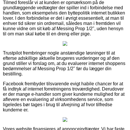
Tilmed foreslår vi at kunden er opmærksom på de
grundlæggende vedtægter der spiller ind i forbindelse med
handlen, som eksempelvis den byttepolitik internet butikken
lover. I den forbindelse er det i øvrigt essesentielt, at man til
enhver tid sikrer sin ordremail, således man i fremtiden vil
kunne vidne om sit køb af Messing Prop 1/2", uden hensyn
til om man skal købe til en dreng eller pige.
Trustpilot frembringer nogle anstændige løsninger til at
efterse adskillige aktuelle brugeres vurderinger og af den
grund stiller vi forslag om, at du evaluerer internet shoppens
bedømmelser af Messing Prop 1/2" før du lægger din
bestilling.
Facebook frembyder tilsvarende evigt habile chancer for at
få indtryk af internet forretningens troværdighed. Derudover
er der mange e-handler som giver kunderne mulighed for at
aflevere en evaluering af virksomhedens service, som
ligeledes bør tages i brug til afvejning af hvor tilfredse
kunderne er.
Vores website finansieres af annonceindtægter. Vi har faste