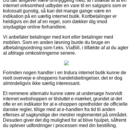
Du bør alligevel være omhyggelig med, at i tilfælde af at en
internet virksomhed udbyder en vare til en salgspris som er
kolossalt gunstig, så kan det mange gange være en
indikation på en uærlig internet butik. Kortbetalinger er
heldigvis en del af en regel, som dækker dig imod
snydagtige online forhandlere.
Vi anbefaler betalinger med kort eller betalinger med
mobilen. Som en anden løsning burde du bruge en
afbetalingsordning som f.eks. ViaBill, i tilfælde af at du agter
at afdrage omkostningerne senere.
Forinden nogen handler i en Indura internet butik kunne de
reelt overveje e-shoppens handelsbetingelser, det er dog
almindeligvis ikke særlig interessant.
Et nemmere alternativ kunne være at undersøge hvorvidt
internet webshoppen er tilsluttet e-mærket, grundet at det
ofte er en indikator for at e-shoppen opretholder de officielle
danske regler, tillige med at e-handlen fra tid til anden
efterses af sagkyndige der mestrer reglementet på området.
Desuden giver det dig mulighed for at blive hjulpet, såfremt
du oplever udfordringer i processen med din bestilling.