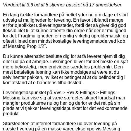
Vurderet til
3.6
ud af 5 stjerner baseret på
17
anmeldelser
En lang række forhandlere på nettet yder nu om dage et stort
udvalg af muligheder for levering. En favorit iblandt mange
er for øjeblikket udleveringssteder, fordi det så giver dig god
fleksibilitet til at kunne afhente din ordre når der er mulighed
for det. Fragtmuligheden er nemlig virkelig uproblematisk, og
oftest tilmed den mindst kostelige leveringsmetode ved køb
af Messing Prop 1/2".
Du kunne alternativt beslutte dig for at få leveret hjem til dig
eller ud på dit arbejde. Løsningen bliver for det meste en sjat
mere bekostelig, men endvidere særdeles problemfri. Den
mest betalelige løsning kan ikke modsiges at være at du
selv henter pakken, hvilket er betinget af at du befinder dig i
kort afstand af e-handlens tilholdssted.
Leveringstidspunktet på Vvs > Rør & Fittings > Fittings –
Messing kan vise sig at være særdeles aktuel forudsat man
mangler produkterne nu og her, og derfor er det ret på sin
plads at vi tjekker leveringstidspunktet for det vedkommende
produkt.
Størstedelen af internet forhandlere udlover levering på
næste hverdag på en masse varer, eksempelvis Messing