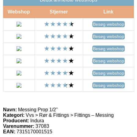
Webshop
Stjerner
Link
Besøg webshop
Besøg webshop
Besøg webshop
Besøg webshop
Besøg webshop
Besøg webshop
Navn:
Messing Prop 1/2"
Kategori:
Vvs > Rør & Fittings > Fittings – Messing
Producent:
Indura
Varenummer:
37083
EAN:
7315170001515