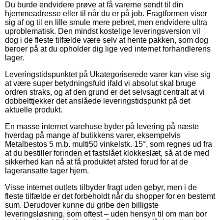
Du burde endvidere prøve at få varerne sendt til din
hjemmeadresse eller til når du er på job. Fragtformen viser
sig af og til en lille smule mere pebret, men endvidere ultra
uproblematisk. Den mindst kostelige leveringsversion vil
dog i de fleste tilfælde være selv at hente pakken, som dog
beroer på at du opholder dig lige ved internet forhandlerens
lager.
Leveringstidspunktet på Ukategoriserede varer kan vise sig
at være super betydningsfuld ifald vi absolut skal bruge
ordren straks, og af den grund er det selvsagt centralt at vi
dobbelttjekker det anslåede leveringstidspunkt på det
aktuelle produkt.
En masse internet varehuse byder på levering på næste
hverdag på mange af butikkens varer, eksempelvis
Metalbestos 5 m.b. multi50 vinkelstk. 15°, som regnes ud fra
at du bestiller forinden et fastslået klokkeslæt, så at de med
sikkerhed kan nå at få produktet afsted forud for at de
lageransatte tager hjem.
Visse internet outlets tilbyder fragt uden gebyr, men i de
fleste tilfælde er det forbeholdt når du shopper for en bestemt
sum. Derudover kunne du gribe den billigste
leveringsløsning, som oftest – uden hensyn til om man bor