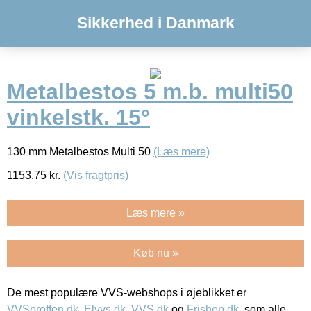
Sikkerhed i Danmark
Metalbestos 5 m.b. multi50
vinkelstk. 15°
130 mm Metalbestos Multi 50
(Læs mere)
1153.75
kr.
(Vis fragtpris)
Læs mere »
Køb nu »
De mest populære VVS-webshops i øjeblikket er
VVSproffen.dk
,
Elvvs.dk
,
VVS.dk
og
Frishop.dk
, som alle