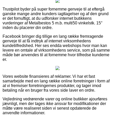
Trustpilot byder på super fornemme genveje til at eftergå
ganske mange andre kunders iagttagelser og af den grund
er det fornuftigt, at du udforsker internet butikkens
vurderinger af Metalbestos 5 m.b. multi50 vinkelstk. 15°
inden du placerer din ordre.
Facebook bringer dig tillige en lang række fremragende
genveje til at få indtryk af internet virksomhedens
kundetilfredshed. Her ses endda webshops hvor man kan
levere en omtale af virksomhedens service, som på samme
måde bør anvendes til at fornemme hvor tilfredse kunderne
er.
Vores website finansieres af reklamer. Vi har et fast
samarbejde med en lang række online forretninger i form af
at vi fremviser forretningernes produkter, og tager imod
betaling når en bruger fra vores side laver en ordre.
Vejledning vedrørende varer og online butikker ajourføres
jævnligt, men der tages ikke ansvar for modifikationer der
måtte være realiseret siden vi senest opdaterede de
anvendte informationer.