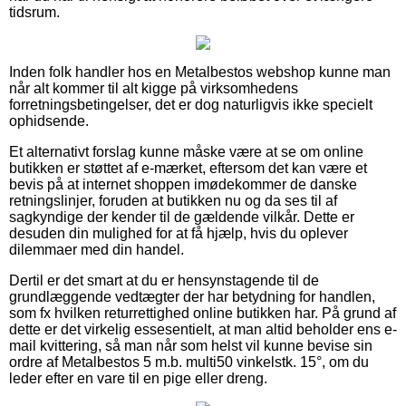
tidsrum.
Inden folk handler hos en Metalbestos webshop kunne man
når alt kommer til alt kigge på virksomhedens
forretningsbetingelser, det er dog naturligvis ikke specielt
ophidsende.
Et alternativt forslag kunne måske være at se om online
butikken er støttet af e-mærket, eftersom det kan være et
bevis på at internet shoppen imødekommer de danske
retningslinjer, foruden at butikken nu og da ses til af
sagkyndige der kender til de gældende vilkår. Dette er
desuden din mulighed for at få hjælp, hvis du oplever
dilemmaer med din handel.
Dertil er det smart at du er hensynstagende til de
grundlæggende vedtægter der har betydning for handlen,
som fx hvilken returrettighed online butikken har. På grund af
dette er det virkelig essesentielt, at man altid beholder ens e-
mail kvittering, så man når som helst vil kunne bevise sin
ordre af Metalbestos 5 m.b. multi50 vinkelstk. 15°, om du
leder efter en vare til en pige eller dreng.