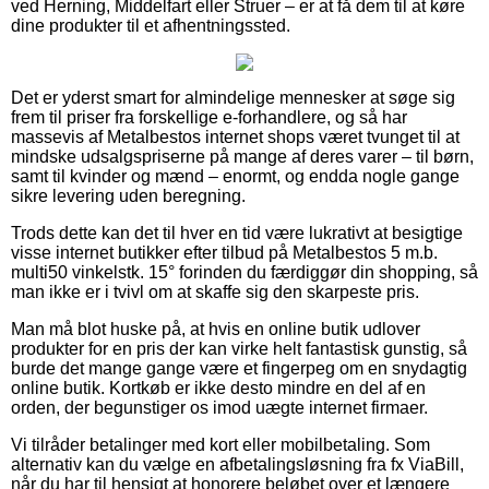
ved Herning, Middelfart eller Struer – er at få dem til at køre
dine produkter til et afhentningssted.
Det er yderst smart for almindelige mennesker at søge sig
frem til priser fra forskellige e-forhandlere, og så har
massevis af Metalbestos internet shops været tvunget til at
mindske udsalgspriserne på mange af deres varer – til børn,
samt til kvinder og mænd – enormt, og endda nogle gange
sikre levering uden beregning.
Trods dette kan det til hver en tid være lukrativt at besigtige
visse internet butikker efter tilbud på Metalbestos 5 m.b.
multi50 vinkelstk. 15° forinden du færdiggør din shopping, så
man ikke er i tvivl om at skaffe sig den skarpeste pris.
Man må blot huske på, at hvis en online butik udlover
produkter for en pris der kan virke helt fantastisk gunstig, så
burde det mange gange være et fingerpeg om en snydagtig
online butik. Kortkøb er ikke desto mindre en del af en
orden, der begunstiger os imod uægte internet firmaer.
Vi tilråder betalinger med kort eller mobilbetaling. Som
alternativ kan du vælge en afbetalingsløsning fra fx ViaBill,
når du har til hensigt at honorere beløbet over et længere