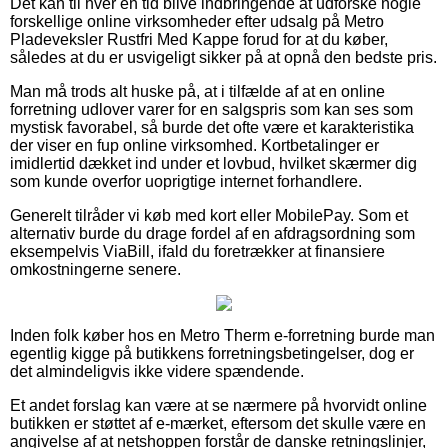
Det kan til hver en tid blive indbringende at udforske nogle
forskellige online virksomheder efter udsalg på Metro
Pladeveksler Rustfri Med Kappe forud for at du køber,
således at du er usvigeligt sikker på at opnå den bedste pris.
Man må trods alt huske på, at i tilfælde af at en online
forretning udlover varer for en salgspris som kan ses som
mystisk favorabel, så burde det ofte være et karakteristika
der viser en fup online virksomhed. Kortbetalinger er
imidlertid dækket ind under et lovbud, hvilket skærmer dig
som kunde overfor uoprigtige internet forhandlere.
Generelt tilråder vi køb med kort eller MobilePay. Som et
alternativ burde du drage fordel af en afdragsordning som
eksempelvis ViaBill, ifald du foretrækker at finansiere
omkostningerne senere.
Inden folk køber hos en Metro Therm e-forretning burde man
egentlig kigge på butikkens forretningsbetingelser, dog er
det almindeligvis ikke videre spændende.
Et andet forslag kan være at se nærmere på hvorvidt online
butikken er støttet af e-mærket, eftersom det skulle være en
angivelse af at netshoppen forstår de danske retningslinjer,