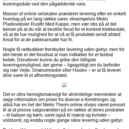
leveringsdato ved den pågældende vare.
Masser af online selskaber præsterer levering efter en enkelt
hverdag på en lang række varer, eksempelvis Metro
Pladeveksler Rustfri Med Kappe, men vær obs på at det
beroer på at du når at bestille forud for et konkret klokkeslæt,
så at de har mulighed for at nå at få produktet sendt afsted
forud for at de pakkeansatte har fri.
Nogle få netbutikker frembyder levering uden gebyr, men for
det meste er det forudsat at man indkøber for et fastsat
beløb. Derudover kunne du gribe den billigste
leveringsmulighed, der gerne – ligegyldigt om du befinder
sig nær Vejle, Smørumnedre eller Haslev – er at få leveret
dine varer til et afhentningssted.
Det er ultra hensigtsmæssigt for almindelige mennesker at
søge information om priser fra diverse e-forretninger, og
altså har en hel del Metro Therm online shops været presset
til at at presse salgsværdien på en række af deres produkter
– til babyer og børn, samt også til mænd og kvinder –
voldsomt, og endda nogle gange sikre levering uden gebyr.