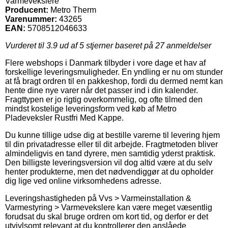
Varmevekslere
Producent:
Metro Therm
Varenummer:
43265
EAN:
5708512046633
Vurderet til
3.9
ud af 5 stjerner baseret på
27
anmeldelser
Flere webshops i Danmark tilbyder i vore dage et hav af
forskellige leveringsmuligheder. En yndling er nu om stunder
at få bragt ordren til en pakkeshop, fordi du dermed nemt kan
hente dine nye varer når det passer ind i din kalender.
Fragttypen er jo rigtig overkommelig, og ofte tilmed den
mindst kostelige leveringsform ved køb af Metro
Pladeveksler Rustfri Med Kappe.
Du kunne tillige udse dig at bestille varerne til levering hjem
til din privatadresse eller til dit arbejde. Fragtmetoden bliver
almindeligvis en tand dyrere, men samtidig yderst praktisk.
Den billigste leveringsversion vil dog altid være at du selv
henter produkterne, men det nødvendiggør at du opholder
dig lige ved online virksomhedens adresse.
Leveringshastigheden på Vvs > Varmeinstallation &
Varmestyring > Varmevekslere kan være meget væsentlig
forudsat du skal bruge ordren om kort tid, og derfor er det
utvivlsomt relevant at du kontrollerer den anslåede