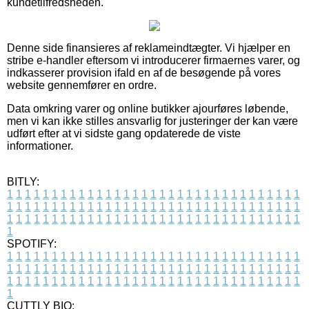
kundetilfredsheden.
Denne side finansieres af reklameindtægter. Vi hjælper en
stribe e-handler eftersom vi introducerer firmaernes varer, og
indkasserer provision ifald en af de besøgende på vores
website gennemfører en ordre.
Data omkring varer og online butikker ajourføres løbende,
men vi kan ikke stilles ansvarlig for justeringer der kan være
udført efter at vi sidste gang opdaterede de viste
informationer.
BITLY:
1
1
1
1
1
1
1
1
1
1
1
1
1
1
1
1
1
1
1
1
1
1
1
1
1
1
1
1
1
1
1
1
1
1
1
1
1
1
1
1
1
1
1
1
1
1
1
1
1
1
1
1
1
1
1
1
1
1
1
1
1
1
1
1
1
1
1
1
1
1
1
1
1
1
1
1
1
1
1
1
1
1
1
1
1
1
1
1
1
1
1
1
1
1
1
1
1
1
1
1
SPOTIFY:
1
1
1
1
1
1
1
1
1
1
1
1
1
1
1
1
1
1
1
1
1
1
1
1
1
1
1
1
1
1
1
1
1
1
1
1
1
1
1
1
1
1
1
1
1
1
1
1
1
1
1
1
1
1
1
1
1
1
1
1
1
1
1
1
1
1
1
1
1
1
1
1
1
1
1
1
1
1
1
1
1
1
1
1
1
1
1
1
1
1
1
1
1
1
1
1
1
1
1
1
CUTTLY BIO: