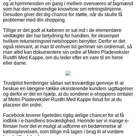
og at hjemmesiden en gang i mellem overværes af fagmænd
som har den nødvendige knowhow om retningslinjerne.
Desuden giver det dig chance for støtte, når du skulle få
problemer med din shopping.
Tillige er det godt at køberen er sat ind i de elementære
vedtægter der har betydning for handlen, for eksempel
hvilken returneringsret netshoppen benytter. Derfor er det
også relevant, at man til enhver tid gemmer sin ordremail, så
man altid kan dokumentere sin ordre af Metro Pladeveksler
Rustfri Med Kappe, om du leder efter en vare til en herre
eller dame.
Trustpilot frembringer sådan set troværdige genveje til at
beskue en længere række eksisterende kunders iagttagelser
og derfor er det en hjælp, at du sonderer e-shoppens omtaler
af Metro Pladeveksler Rustfri Med Kappe forud for at du
placerer din ordre.
Facebook leverer ligeledes rigtig ærlige chancer for at få
indblik i e-handlens troværdighed. Herinde ser vi mange e-
firmaer hvor det er muligt at udforme en bedømmelse af
købsoplevelsen, som tillige må tages i brug til at vurdere