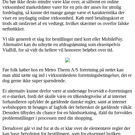
Du bør ikke desto mindre være klar over, at såfremt en online
virksomhed markedsfører varer for en pris der anses for utrolig
fordelagtig, så kunne det mange gange være et karakteristika der
viser en snydagtig online virksomhed. Køb med betalingskort er
trods alt omfavnet af en vedtægt, hvilket skærmer os overfor falske
netbutikker.
Vi slår generelt et slag for bestillinger med kort eller MobilePay.
Alternativt kan du udnytte en afdragsløsning som eksempelvis
ViaBill, for så vidt du hellere vil honorere beløbet over tid.
Før folk køber hos en Metro Therm A/S forretning på nettet kan
man altid sætte sig ind i virksomhedens forretningsbetingelser, det er
dog gerne ikke super spændende.
Et alternativ kunne derfor være at undersøge hvorvidt e-forretningen
er e-mærket, fordi det skulle være en tilkendegivelse af at internet
forhandleren opfylder de gældende danske regler, samt at internet
webshoppen tit besøges af fagfolk der behersker de gældende vilkår.
Desuden tilbydes du chance for en håndsrækning, ifald du forvoldes
problemstillinger i processen med din shopping.
Derudover går vi ind for at du er klar over de elementære regler der
kan have betydning for bestillingen, som for eksempel hvilken