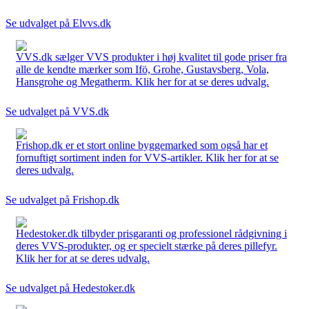
Se udvalget på Elvvs.dk
VVS.dk sælger VVS produkter i høj kvalitet til gode priser fra
alle de kendte mærker som Ifö, Grohe, Gustavsberg, Vola,
Hansgrohe og Megatherm. Klik her for at se deres udvalg.
Se udvalget på VVS.dk
Frishop.dk er et stort online byggemarked som også har et
fornuftigt sortiment inden for VVS-artikler. Klik her for at se
deres udvalg.
Se udvalget på Frishop.dk
Hedestoker.dk tilbyder prisgaranti og professionel rådgivning i
deres VVS-produkter, og er specielt stærke på deres pillefyr.
Klik her for at se deres udvalg.
Se udvalget på Hedestoker.dk