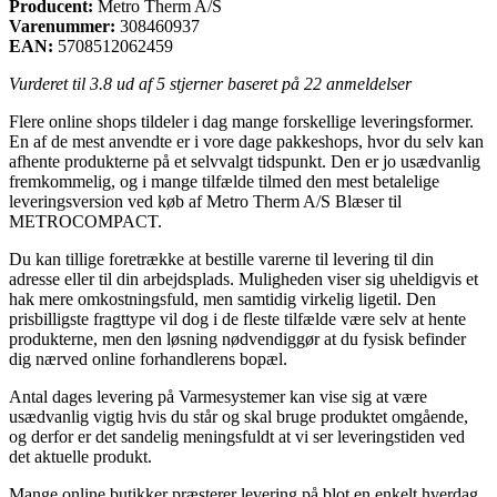
Producent:
Metro Therm A/S
Varenummer:
308460937
EAN:
5708512062459
Vurderet til
3.8
ud af 5 stjerner baseret på
22
anmeldelser
Flere online shops tildeler i dag mange forskellige leveringsformer.
En af de mest anvendte er i vore dage pakkeshops, hvor du selv kan
afhente produkterne på et selvvalgt tidspunkt. Den er jo usædvanlig
fremkommelig, og i mange tilfælde tilmed den mest betalelige
leveringsversion ved køb af Metro Therm A/S Blæser til
METROCOMPACT.
Du kan tillige foretrække at bestille varerne til levering til din
adresse eller til din arbejdsplads. Muligheden viser sig uheldigvis et
hak mere omkostningsfuld, men samtidig virkelig ligetil. Den
prisbilligste fragttype vil dog i de fleste tilfælde være selv at hente
produkterne, men den løsning nødvendiggør at du fysisk befinder
dig nærved online forhandlerens bopæl.
Antal dages levering på Varmesystemer kan vise sig at være
usædvanlig vigtig hvis du står og skal bruge produktet omgående,
og derfor er det sandelig meningsfuldt at vi ser leveringstiden ved
det aktuelle produkt.
Mange online butikker præsterer levering på blot en enkelt hverdag