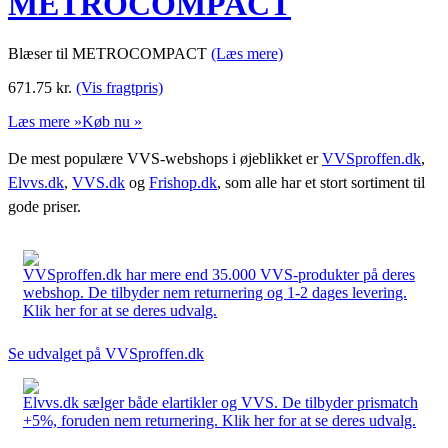
METROCOMPACT
Blæser til METROCOMPACT
(Læs mere)
671.75
kr.
(Vis fragtpris)
Læs mere »
Køb nu »
De mest populære VVS-webshops i øjeblikket er
VVSproffen.dk
,
Elvvs.dk
,
VVS.dk
og
Frishop.dk
, som alle har et stort sortiment til
gode priser.
VVSproffen.dk har mere end 35.000 VVS-produkter på deres
webshop. De tilbyder nem returnering og 1-2 dages levering.
Klik her for at se deres udvalg.
Se udvalget på VVSproffen.dk
Elvvs.dk sælger både elartikler og VVS. De tilbyder prismatch
+5%, foruden nem returnering. Klik her for at se deres udvalg.