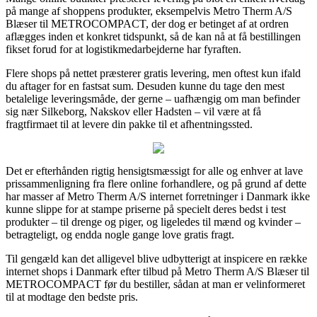
på mange af shoppens produkter, eksempelvis Metro Therm A/S
Blæser til METROCOMPACT, der dog er betinget af at ordren
aflægges inden et konkret tidspunkt, så de kan nå at få bestillingen
fikset forud for at logistikmedarbejderne har fyraften.
Flere shops på nettet præsterer gratis levering, men oftest kun ifald
du aftager for en fastsat sum. Desuden kunne du tage den mest
betalelige leveringsmåde, der gerne – uafhængig om man befinder
sig nær Silkeborg, Nakskov eller Hadsten – vil være at få
fragtfirmaet til at levere din pakke til et afhentningssted.
Det er efterhånden rigtig hensigtsmæssigt for alle og enhver at lave
prissammenligning fra flere online forhandlere, og på grund af dette
har masser af Metro Therm A/S internet forretninger i Danmark ikke
kunne slippe for at stampe priserne på specielt deres bedst i test
produkter – til drenge og piger, og ligeledes til mænd og kvinder –
betragteligt, og endda nogle gange love gratis fragt.
Til gengæld kan det alligevel blive udbytterigt at inspicere en række
internet shops i Danmark efter tilbud på Metro Therm A/S Blæser til
METROCOMPACT før du bestiller, sådan at man er velinformeret
til at modtage den bedste pris.