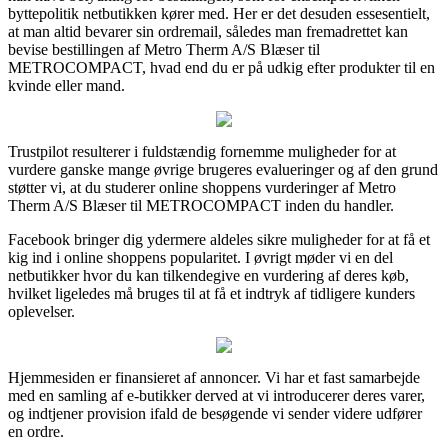
byttepolitik netbutikken kører med. Her er det desuden essesentielt,
at man altid bevarer sin ordremail, således man fremadrettet kan
bevise bestillingen af Metro Therm A/S Blæser til
METROCOMPACT, hvad end du er på udkig efter produkter til en
kvinde eller mand.
Trustpilot resulterer i fuldstændig fornemme muligheder for at
vurdere ganske mange øvrige brugeres evalueringer og af den grund
støtter vi, at du studerer online shoppens vurderinger af Metro
Therm A/S Blæser til METROCOMPACT inden du handler.
Facebook bringer dig ydermere aldeles sikre muligheder for at få et
kig ind i online shoppens popularitet. I øvrigt møder vi en del
netbutikker hvor du kan tilkendegive en vurdering af deres køb,
hvilket ligeledes må bruges til at få et indtryk af tidligere kunders
oplevelser.
Hjemmesiden er finansieret af annoncer. Vi har et fast samarbejde
med en samling af e-butikker derved at vi introducerer deres varer,
og indtjener provision ifald de besøgende vi sender videre udfører
en ordre.