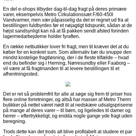
En del e-shops tilbyder dag-til-dag fragt på deres primære
varer, eksempelvis Metro Cirkulationssæt F/60-450l
Vandvarmer, men vær påpasselig da det er regnet ud fra at
bestillingen fuldbyrdes før et nøjagtigt tidspunkt, sådan at de
højst sandsynligt kan nå at få pakken sendt afsted forinden
lagermedarbejderne holder fyraften.
En række netbutikker lover fri fragt, men tit kræver det at du
køber for en konkret sum. Som alternativ bør du snuppe den
mindst kostelige fragtløsning, der i de fleste tilfælde – hvad
end du befinder sig i Herning, Nørresundby eller Faaborg –
vil være at få fragtmanden til at levere bestillingen til et
afhentningssted.
Det er ret så problemfrit for alle at søge sig frem til priser hos
flere online forretninger, og altså har masser af Metro Therm
butikker på nettet været nødt til at nedskære udsalgspriserne
på mange af deres varer – til børn, og ligeledes til damer og
herrer – eftertrykkeligt, og endda nogle gange yde fragt uden
beregning.
Trods dette kan det trods alt blive profitabelt at studere et par