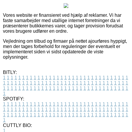
Vores website er finansieret ved hjælp af reklamer. Vi har
faste samarbejder med utallige internet forretninger da vi
præsenterer butikkernes varer, og tager provision forudsat
vores brugere udfører en ordre.
Vejledning om tilbud og firmaer på nettet ajourføres hyppigt,
men der tages forbehold for reguleringer der eventuelt er
implementeret siden vi sidst opdaterede de viste
oplysninger.
BITLY:
1
1
1
1
1
1
1
1
1
1
1
1
1
1
1
1
1
1
1
1
1
1
1
1
1
1
1
1
1
1
1
1
1
1
1
1
1
1
1
1
1
1
1
1
1
1
1
1
1
1
1
1
1
1
1
1
1
1
1
1
1
1
1
1
1
1
1
1
1
1
1
1
1
1
1
1
1
1
1
1
1
1
1
1
1
1
1
1
1
1
1
1
1
1
1
1
1
1
1
1
SPOTIFY:
1
1
1
1
1
1
1
1
1
1
1
1
1
1
1
1
1
1
1
1
1
1
1
1
1
1
1
1
1
1
1
1
1
1
1
1
1
1
1
1
1
1
1
1
1
1
1
1
1
1
1
1
1
1
1
1
1
1
1
1
1
1
1
1
1
1
1
1
1
1
1
1
1
1
1
1
1
1
1
1
1
1
1
1
1
1
1
1
1
1
1
1
1
1
1
1
1
1
1
1
CUTTLY BIO:
1