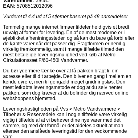
Varenummer:
38485
EAN:
5708512012096
Vurderet til
4.4
ud af 5 stjerner baseret på
48
anmeldelser
Temmelig mange internet firmaer tildeler heldigvis et bredt
udvalg af former for levering. En af de mest moderne er i
øjeblikket afhentningssteder, og så kan du bare gå forbi efter
de købte varer når det passer dig. Fragtformen er nemlig
virkelig fremkommelig, samt i mange tilfælde tilmed den
mest betalelige leveringsmulighed ved køb af Metro
Cirkulationssæt F/60-450l Vandvarmer.
Du bør ydermere tænke over at få pakken bragt til din
adresse eller til dit arbejde. Den bliver en gang i mellem en
kende dyrere, men til gengæld meget gnidningsløs. Den
mest letkøbte leveringsmetode er dog at du selv henter
pakken, som dog kræver at du befinder dig nærved online
webshoppens hjemsted.
Leveringshastigheden på Vvs > Metro Vandvarmere >
Tilbehør & Reservedele kan i nogle tilfælde være virkelig
vigtig i tilfælde af at vi behøver dine nye varer med det
samme, og med det formål er det aldeles aktuelt at man
efterser den anslåede leveringstid for den vedkommende
vare.