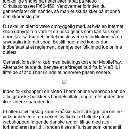
forskellige shops på nettet efter rabat på Metro
Cirkulationssæt F/60-450l Vandvarmer forinden du
gennemfører din handel, så man er skudsikker på at opnå
den skarpeste pris.
Du skal imidlertid være omhyggelig med, at hvis en internet
shop udbyder en vare til en udsalgspris som kan ses som
uhørt lav, så bør det for det meste være en indikation på en
snydagtig internet shop. Bestillinger med kort er dog
indbefattet af et reglement, der hjælper folk imod fup online
outlets.
Generelt foreslår vi køb med betalingskort eller MobilePay.
Alternativt burde du benytte et afdragstilbud fra fx ViaBill, i
tilfælde af at du har i sinde at honorere prisen senere.
Inden folk shopper i en Metro Therm online webshop kan de
altid granske butikkens handelsaftale, dog er det undertiden
ikke videre spændende.
Et alternativt forslag kunne måske være at kigge om online
virksomheden er e-mærket, hvilket er et billede på at
webshoppen følger de danske regler, tillige med at e-
forhandleren fra tid til anden tilses af jurister som kender til