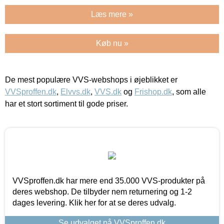
Læs mere »
Køb nu »
De mest populære VVS-webshops i øjeblikket er
VVSproffen.dk
,
Elvvs.dk
,
VVS.dk
og
Frishop.dk
, som alle
har et stort sortiment til gode priser.
VVSproffen.dk har mere end 35.000 VVS-produkter på
deres webshop. De tilbyder nem returnering og 1-2
dages levering. Klik her for at se deres udvalg.
Se udvalget på VVSproffen.dk