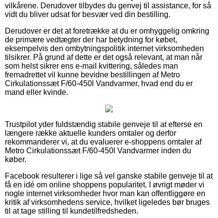
vilkårene. Derudover tilbydes du genvej til assistance, for så
vidt du bliver udsat for besvær ved din bestilling.
Derudover er det at foretrække at du er omhyggelig omkring
de primære vedtægter der har betydning for købet,
eksempelvis den ombytningspolitik internet virksomheden
tilsikrer. På grund af dette er det også relevant, at man når
som helst sikrer ens e-mail kvittering, således man
fremadrettet vil kunne bevidne bestillingen af Metro
Cirkulationssæt F/60-450l Vandvarmer, hvad end du er
mand eller kvinde.
Trustpilot yder fuldstændig stabile genveje til at efterse en
længere række aktuelle kunders omtaler og derfor
rekommanderer vi, at du evaluerer e-shoppens omtaler af
Metro Cirkulationssæt F/60-450l Vandvarmer inden du
køber.
Facebook resulterer i lige så vel ganske stabile genveje til at
få en idé om online shoppens popularitet. I øvrigt møder vi
nogle internet virksomheder hvor man kan offentliggøre en
kritik af virksomhedens service, hvilket ligeledes bør bruges
til at tage stilling til kundetilfredsheden.