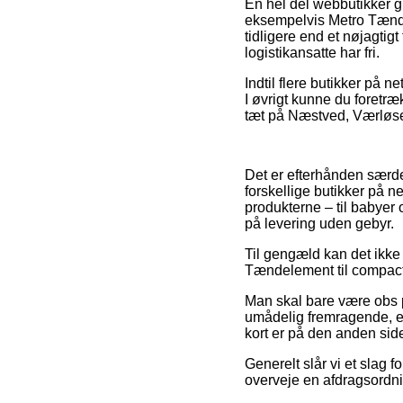
En hel del webbutikker 
eksempelvis Metro Tændel
tidligere end et nøjagtigt
logistikansatte har fri.
Indtil flere butikker på n
I øvrigt kunne du foretræ
tæt på Næstved, Værløse e
Det er efterhånden særde
forskellige butikker på n
produkterne – til babyer
på levering uden gebyr.
Til gengæld kan det ikke 
Tændelement til compact 1
Man skal bare være obs p
umådelig fremragende, er 
kort er på den anden side
Generelt slår vi et slag
overveje en afdragsordning