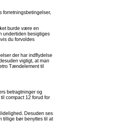
 forretningsbetingelser,
ilket burde være en
n undertiden besigtiges
hvis du forvoldes
lser der har indflydelse
 desuden vigtigt, at man
Metro Tændelement til
ers betragtninger og
il compact 12 forud for
pålidelighed. Desuden ses
llige bør benyttes til at