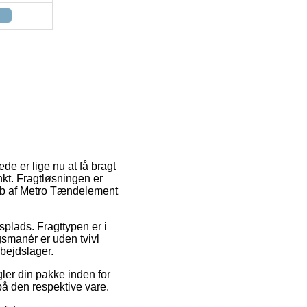
e er lige nu at få bragt
nkt. Fragtløsningen er
 køb af Metro Tændelement
splads. Fragttypen er i
gsmanér er uden tvivl
bejdslager.
ler din pakke inden for
på den respektive vare.