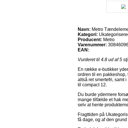
Navn:
Metro Tændelemen
Kategori:
Ukategorisere
Producent:
Metro
Varenummer:
3084609
EAN:
Vurderet til
4.8
ud af 5 st
En række e-butikker yder
ordren til en pakkeshop, 
altså ret smertefri, sam
til compact 12.
Du burde ydermere forsøge
mange tilfælde et hak me
selv at hente produktern
Fragttiden på Ukategoris
få dage, og af den grund