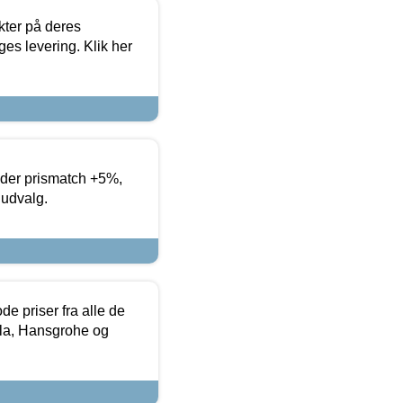
ter på deres
es levering. Klik her
yder prismatch +5%,
 udvalg.
de priser fra alle de
la, Hansgrohe og