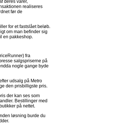
f deres varer,
nsaktionen realiseres
rdnet før de
ler for et fastslået beløb.
digt om man befinder sig
til en pakkeshop.
riceRunner) fra
t presse salgspriserne på
g endda nogle gange byde
 efter udsalg på Metro
 den prisbilligste pris.
pris der kan ses som
andler. Bestillinger med
utikker på nettet.
 anden løsning burde du
dder.