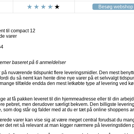
Besøg webshop
t til compact 12
de varer
64
jerner baseret på
6
anmeldelser
 på nuværende tidspunkt flere leveringsmidler. Den mest benytted
fordi du så nemt kan hente dine nye varer på et selvvalgt tidspu
t i mange tilfælde endda den mest letkøbte type af levering ved
 at få pakken leveret til din hjemmeadresse eller til din arbejd
re pebret, men derudover særligt bekvem. Den billigste leverin
e, som dog står og falder med at du er tæt på online shoppens ar
erede varer kan vise sig at være meget central forudsat du mang
 er det ret så relevant at man kigger nærmere på leveringstiden 