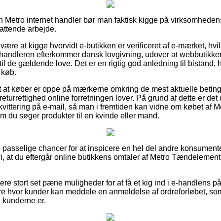
n Metro internet handler bør man faktisk kigge på virksomhedens
fattende arbejde.
 være at kigge hvorvidt e-butikken er verificeret af e-mærket, hv
orhandleren efterkommer dansk lovgivning, udover at webbutikke
 de gældende love. Det er en rigtig god anledning til bistand, 
 køb.
t at køber er oppe på mærkerne omkring de mest aktuelle betinge
returrettighed online forretningen lover. På grund af dette er det
n kvittering på e-mail, så man i fremtiden kan vidne om købet af 
m du søger produkter til en kvinde eller mand.
e passelige chancer for at inspicere en hel del andre konsument
 at du eftergår online butikkens omtaler af Metro Tændelement t
ere stort set pæne muligheder for at få et kig ind i e-handlens 
e hvor kunder kan meddele en anmeldelse af ordreforløbet, som ti
e kunderne er.