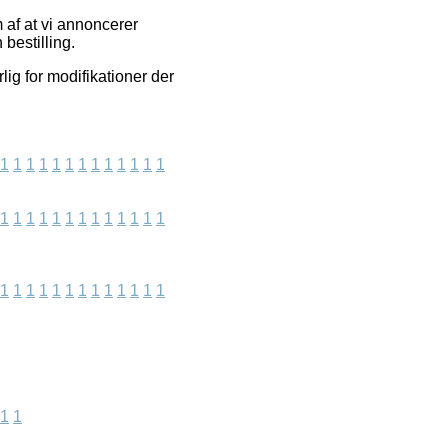
m af at vi annoncerer
bestilling.
lig for modifikationer der
1
1
1
1
1
1
1
1
1
1
1
1
1
1
1
1
1
1
1
1
1
1
1
1
1
1
1
1
1
1
1
1
1
1
1
1
1
1
1
1
1