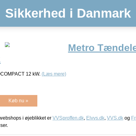
Sikkerhed i Danmark
Metro Tændele
2
ROCOMPACT 12 kW.
(Læs mere)
Køb nu »
ebshops i øjeblikket er
VVSproffen.dk
,
Elvvs.dk
,
VVS.dk
og
Fr
iser.