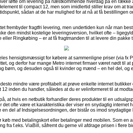
giver løfte om levering på næstkommende hverdag på en række a
ement til compact 12, men som imidlertid stiller krav om at tra
 tidspunkt, sådan at de har mulighed for at nå at få bestillingen o
ettet frembyder fragtfri levering, men undertiden kun når man bestil
kke den mindst kostelige leveringsversion, hvilket ofte – ligegyl
ller Ringkøbing – er at få fragtmanden til at levere din pakke 
les hensigtsmæssigt for købere at sammenligne priser (via fx P
ettet, og derfor har mange Metro internet firmaer været nødt til a
 og børn, og desuden også til kvinder og mænd – en hel del, o
desto mindre være profitabelt at prøve enkelte internet butikker
2 inden du handler, således at du er velinformeret til at modtage
å, at hvis en netbutik forhandler deres produkter til en udsalgs
det ofte være et karakteristika der viser en snydagtig internet h
 en del af Indsigelsesordningen, der bistår os imod snydagtige b
 for køb med betalingskort eller betalinger med mobilen. Som en
 fra f.eks. ViaBill, såfremt du gerne vil afdrage prisen i flere bi