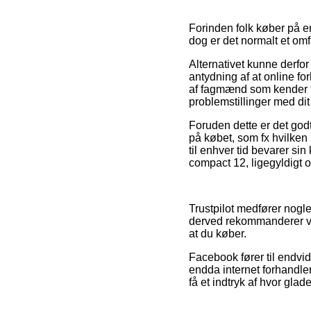
Forinden folk køber på e
dog er det normalt et om
Alternativet kunne derfor
antydning af at online f
af fagmænd som kender til
problemstillinger med dit
Foruden dette er det god
på købet, som fx hvilken 
til enhver tid bevarer si
compact 12, ligegyldigt o
Trustpilot medfører nogl
derved rekommanderer vi,
at du køber.
Facebook fører til endvid
endda internet forhandler
få et indtryk af hvor glad