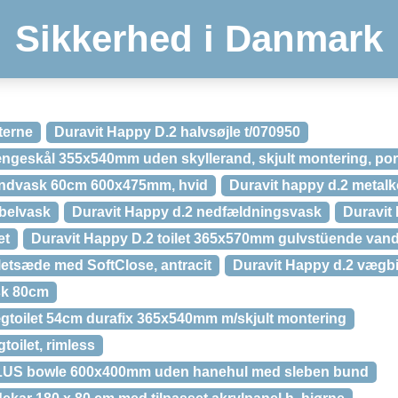
Sikkerhed i Danmark
terne
Duravit Happy D.2 halvsøjle t/070950
ngeskål 355x540mm uden skyllerand, skjult montering, po
åndvask 60cm 600x475mm, hvid
Duravit happy d.2 metal
belvask
Duravit Happy d.2 nedfældningsvask
Duravit 
et
Duravit Happy D.2 toilet 365x570mm gulvstüende vandre
letsæde med SoftClose, antracit
Duravit Happy d.2 vægb
sk 80cm
gtoilet 54cm durafix 365x540mm m/skjult montering
toilet, rimless
PLUS bowle 600x400mm uden hanehul med sleben bund