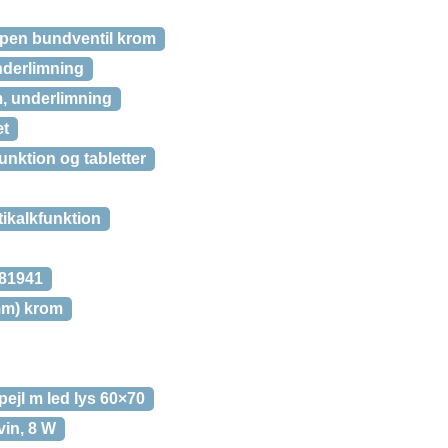
open bundventil krom
nderlimning
, underlimning
æt
nktion og tabletter
ikalkfunktion
281941
mm) krom
pejl m led lys 60×70
vin, 8 W