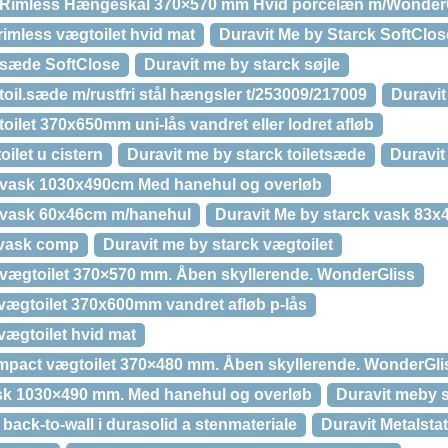
k Rimless Hængeskål 370×570 mm Hvid porcelæn m/Wonder
rimless vægtoilet hvid mat
Duravit Me by Starck SoftClos
 sæde SoftClose
Duravit me by starck søjle
toil.sæde m/rustfri stål hængsler t/253009/217009
Duravit
toilet 370x650mm uni-lås vandret eller lodret afløb
oilet u cistern
Duravit me by starck toiletsæde
Duravit
k vask 1030x490cm Med hanehul og overløb
k vask 60x46cm m/hanehul
Duravit Me by starck vask 83
 vask comp
Duravit me by starck vægtoilet
 vægtoilet 370×570 mm. Åben skyllerende. WonderGliss
 vægtoilet 370x600mm vandret afløb p-lås
vægtoilet hvid mat
mpact vægtoilet 370×480 mm. Åben skyllerende. WonderGli
ask 1030×490 mm. Med hanehul og overløb
Duravit meby 
back-to-wall i durasolid a stenmateriale
Duravit Metalstat