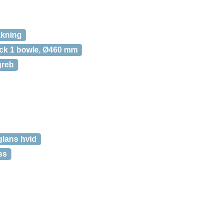
akning
rck 1 bowle, Ø460 mm
greb
glans hvid
ss