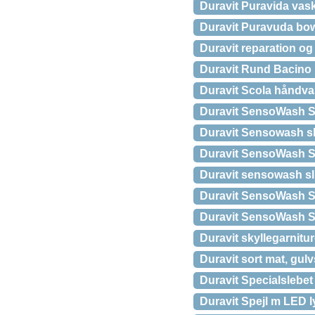
Duravit Puravida vask
Duravit Puravuda bow
Duravit reparation og
Duravit Rund Bacino
Duravit Scola håndva
Duravit SensoWash S
Duravit Sensowash s
Duravit SensoWash Sl
Duravit sensowash sli
Duravit SensoWash S
Duravit SensoWash S
Duravit skyllegarnit
Duravit sort mat, gul
Duravit Specialslebe
Duravit Spejl m LED l