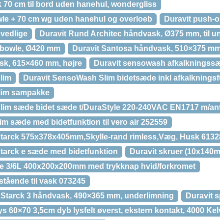
 70 cm til bord uden hanehul, wondergliss
le + 70 cm wg uden hanehul og overloeb
Duravit push-
 vedlige
Duravit Rund Architec håndvask, Ø375 mm, til u
 bowle, Ø420 mm
Duravit Santosa håndvask, 510×375 mm
sk, 615×460 mm, højre
Duravit sensowash afkalkningss
lim
Duravit SensoWash Slim bidetsæde inkl afkalkningsfu
lim sampakke
im sæde bidet sæde t/DuraStyle 220-240VAC EN1717 m/ant
m sæde med bidetfunktion til vero air 252559
tarck 575x378x405mm,Skylle-rand rimless,Væg. Husk 613
tarck e sæde med bidetfunktion
Duravit skruer (10x140
ure 3/6L 400x200x200mm med trykknap hvid/forkromet
vstående til vask 073245
t Starck 3 håndvask, 490×365 mm, underlimning
Duravit s
ys 60×70 3,5cm dyb lysfelt øverst, ekstern kontakt, 4000 Kel