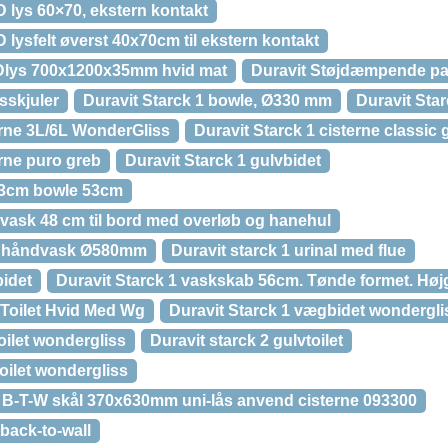
 lys 60×70, ekstern kontakt
 lysfelt øverst 40x70cm til ekstern kontakt
EDlys 700x1200x35mm hvid mat
Duravit Støjdæmpende p
sskjuler
Duravit Starck 1 bowle, Ø330 mm
Duravit Sta
erne 3L/6L WonderGliss
Duravit Starck 1 cisterne classic 
erne puro greb
Duravit Starck 1 gulvbidet
53cm bowle 53cm
dvask 48 cm til bord med overløb og hanehul
nd håndvask Ø580mm
Duravit starck 1 urinal med flue
bidet
Duravit Starck 1 vaskskab 56cm. Tønde formet. Høj
 Toilet Hvid Med Wg
Duravit Starck 1 vægbidet wondergli
oilet wondergliss
Duravit starck 2 gulvtoilet
toilet wondergliss
et B-T-W skål 370x630mm uni-lås anvend cisterne 093300
 back-to-wall