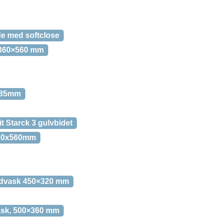
de med softclose
, 360×560 mm
x185mm
t Starck 3 gulvbidet
 360x560mm
åndvask 450×320 mm
ask, 500×360 mm