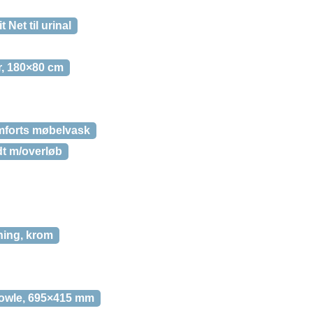
t Net til urinal
r, 180×80 cm
mforts møbelvask
t m/overløb
ning, krom
bowle, 695×415 mm