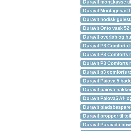
Duravit mont.kasse til
Duravit Montagesæt ti
Duravit nodisk gulvs
Duravit Onto vask 52 
Duravit overløb og bu
Duravit P3 Comforts 
Duravit P3 Comforts
Duravit P3 Comforts 
Duravit p3 comforts t
Duravit Paiova 5 bad
Duravit paiova nakke
Duravit Paiova5 Af- o
Duravit pladsbespare
Duravit propper til toi
Duravit Puravida bow