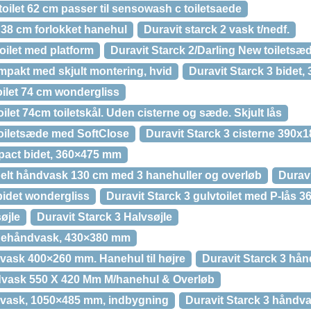
toilet 62 cm passer til sensowash c toiletsaede
 38 cm forlokket hanehul
Duravit starck 2 vask t/nedf.
oilet med platform
Duravit Starck 2/Darling New toiletsæ
mpakt med skjult montering, hvid
Duravit Starck 3 bidet
toilet 74 cm wondergliss
oilet 74cm toiletskål. Uden cisterne og sæde. Skjult lås
toiletsæde med SoftClose
Duravit Starck 3 cisterne 390
pact bidet, 360×475 mm
belt håndvask 130 cm med 3 hanehuller og overløb
Duravi
bidet wondergliss
Duravit Starck 3 gulvtoilet med P-lås
øjle
Duravit Starck 3 Halvsøjle
rnehåndvask, 430×380 mm
dvask 400×260 mm. Hanehul til højre
Duravit Starck 3 h
dvask 550 X 420 Mm M/hanehul & Overløb
dvask, 1050×485 mm, indbygning
Duravit Starck 3 håndv