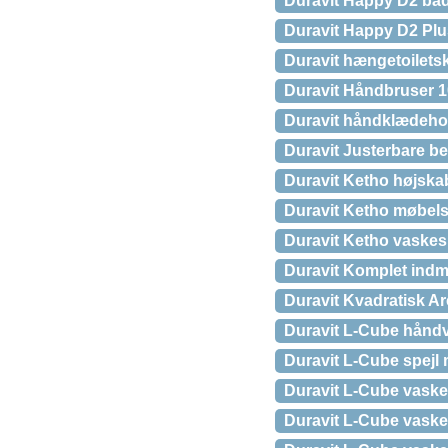
Duravit Happy D2 bade
Duravit Happy D2 Plu
Duravit hængetoilet
Duravit Håndbruser 10
Duravit håndklædehold
Duravit Justerbare ben
Duravit Ketho højska
Duravit Ketho møbels
Duravit Ketho vaskesk
Duravit Komplet indma
Duravit Kvadratisk A
Duravit L-Cube hånd
Duravit L-Cube spejl
Duravit L-Cube vaske
Duravit L-Cube vaske