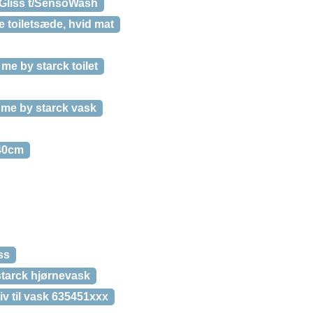
Gliss t/SensoWash
e toiletsæde, hvid mat
 me by starck toilet
 me by starck vask
x40cm
ss
starck hjørnevask
iv til vask 635451xxx