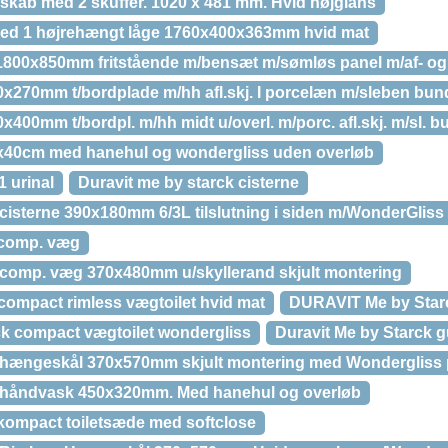
skab med 2 skuffer. 1020 x 481 mm. Hvid højglans
med 1 højrehængt låge 1760x400x363mm hvid mat
1800x850mm fritstående m/bensæt m/sømløs panel m/af- o
0x270mm t/bordplade m/hh afl.skj. I porcelæn m/sleben bu
x400mm t/bordpl. m/hh midt u/overl. m/porc. afl.skj. m/sl. 
0x40cm med hanehul og wondergliss uden overløb
1 urinal
Duravit me by starck cisterne
cisterne 390x180mm 6/3L tilslutning i siden m/WonderGliss
 comp. væg
 comp. væg 370x480mm u/skyllerand skjult montering
compact rimless vægtoilet hvid mat
DURAVIT Me by Starc
k compact vægtoilet wondergliss
Duravit Me by Starck g
k hængeskål 370x570mm skjult montering med Wondergliss
k håndvask 450x320mm. Med hanehul og overløb
 kompact toiletsæde med softclose