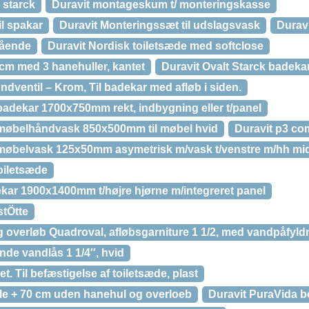
 starck
Duravit montageskum t/ monteringskasse
l spakar
Duravit Monteringssæt til udslagsvask
Duravi
tående
Duravit Nordisk toiletsæde med softclose
cm med 3 hanehuller, kantet
Duravit Ovalt Starck badeka
ndventil – Krom, Til badekar med afløb i siden.
badekar 1700x750mm rekt, indbygning eller t/panel
 møbelhåndvask 850x500mm til møbel hvid
Duravit p3 co
møbelvask 125x50mm asymetrisk m/vask t/venstre m/hh mid
oiletsæde
ekar 1900x1400mm t/højre hjørne m/integreret panel
stÖtte
g overløb Quadroval, afløbsgarniture 1 1/2, med vandpåfyld
nde vandlås 1 1/4″, hvid
let. Til befæstigelse af toiletsæde, plast
le + 70 cm uden hanehul og overloeb
Duravit PuraVida 