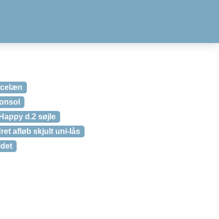
rcelæn
konsol
Happy d.2 søjle
t afløb skjult uni-lås
idet