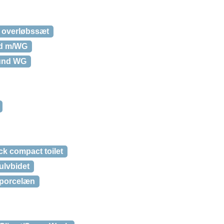
g overløbssæt
nd m/WG
bund WG
k compact toilet
ulvbidet
 porcelæn