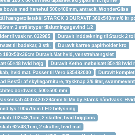
kar 180 x 80 cm med tilpasset akrylpanel h. hjørne
s bowle med hanehul 500x400mm, antracit, WonderGliss
skål hængetoiletskål STARCK 3 DURAVIT 360x540mm/6 ltr p
6mm 3 stråletyper tilslutningsgevind 1/2
er til vask nr. 032985
Duravit Inddækning til Starck 2 toi
sæt til badekar, 3 stk.
Duravit karree papirholder kro
b 180x50x36cm Duravit.Mat hvid, venstrehængslet
æt 65×48 hvid højg
Duravit Ketho møbelsæt 85×48 hvid 
ab, hvid mat. Passer til Vero 635482000
Duravit komple
d Består af skyllegarniture, trykknap 3/6 liter, svømmeventi
rchitec bordvask, 500×500 mm
vaskeskab 400x420x294mm til Me by Starck håndvask. Hvid
 med lys 100x70cm LED belysning
skab 102×48,1cm, 2 skuffer, hvid højglans
skab 62×48,1cm, 2 skuffer, hvid mat