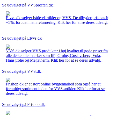
Se udvalget på VVSproffen.dk
Elvvs.dk sælger både elartikler og VVS. De tilbyder prismatch
+5%, foruden nem returnering. Klik her for at se deres udvalg.
Se udvalget på Elvvs.dk
VVS.dk sælger VVS produkter i høj kvalitet til gode priser fra
alle de kendte mærker som Ifö, Grohe, Gustavsberg, Vola,
Hansgrohe og Megatherm. Klik her for at se deres udvalg.
Se udvalget på VVS.dk
Frishop.dk er et stort online byggemarked som også har et
fornuftigt sortiment inden for VVS-artikler. Klik her for at se
deres udvalg.
Se udvalget på Frishop.dk