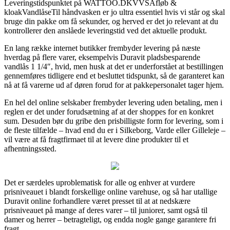
Leveringstidspunktet på WATTOO.DKVVSAfløb &
kloakVandlåseTil håndvasken er jo ultra essentiel hvis vi står og skal
bruge din pakke om få sekunder, og herved er det jo relevant at du
kontrollerer den anslåede leveringstid ved det aktuelle produkt.
En lang række internet butikker frembyder levering på næste
hverdag på flere varer, eksempelvis Duravit pladsbesparende
vandlås 1 1/4″, hvid, men husk at det er underforstået at bestillingen
gennemføres tidligere end et besluttet tidspunkt, så de garanteret kan
nå at få varerne ud af døren forud for at pakkepersonalet tager hjem.
En hel del online selskaber frembyder levering uden betaling, men i
reglen er det under forudsætning af at der shoppes for en konkret
sum. Desuden bør du gribe den prisbilligste form for levering, som i
de fleste tilfælde – hvad end du er i Silkeborg, Varde eller Gilleleje –
vil være at få fragtfirmaet til at levere dine produkter til et
afhentningssted.
Det er særdeles uproblematisk for alle og enhver at vurdere
prisniveauet i blandt forskellige online varehuse, og så har utallige
Duravit online forhandlere været presset til at at nedskære
prisniveauet på mange af deres varer – til juniorer, samt også til
damer og herrer – betragteligt, og endda nogle gange garantere fri
fragt.