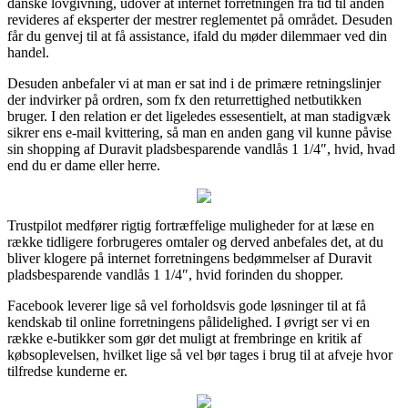
danske lovgivning, udover at internet forretningen fra tid til anden
revideres af eksperter der mestrer reglementet på området. Desuden
får du genvej til at få assistance, ifald du møder dilemmaer ved din
handel.
Desuden anbefaler vi at man er sat ind i de primære retningslinjer
der indvirker på ordren, som fx den returrettighed netbutikken
bruger. I den relation er det ligeledes essesentielt, at man stadigvæk
sikrer ens e-mail kvittering, så man en anden gang vil kunne påvise
sin shopping af Duravit pladsbesparende vandlås 1 1/4″, hvid, hvad
end du er dame eller herre.
Trustpilot medfører rigtig fortræffelige muligheder for at læse en
række tidligere forbrugeres omtaler og derved anbefales det, at du
bliver klogere på internet forretningens bedømmelser af Duravit
pladsbesparende vandlås 1 1/4″, hvid forinden du shopper.
Facebook leverer lige så vel forholdsvis gode løsninger til at få
kendskab til online forretningens pålidelighed. I øvrigt ser vi en
række e-butikker som gør det muligt at frembringe en kritik af
købsoplevelsen, hvilket lige så vel bør tages i brug til at afveje hvor
tilfredse kunderne er.