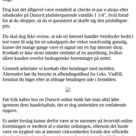
Dog kan det alligevel være rentabelt at checke et par e-shops efter
rabatkoder på Duravit pladsbesparende vandlås 1 1/4″, hvid forud
for at du shopper, så du er garanteret at skaffe sig den prisbilligste
pris.
Du skal dog ikke overse, at når en internet handler frembyder bedst i
test varer til salg for en udsalgspris der virker usædvanlig gunstig,
kunne det mange gange være et signal om en fup internet shop.
Kortkøb er ikke desto mindre omfattet af en anordning, hvilket
sikrer kunden overfor bedrageriske forretninger på nettet.
Generelt anbefaler vi kortkøb eller betalinger med mobilen.
Alternativt bør du benytte et afbetalingstilbud fra f.eks. ViaBill,
forudsat du higer efter at afdrage betalingen ude i fremtiden.
Før folk køber hos en Duravit online butik bør man altid løbe
igennem dens handelsaftale, det er dog undertiden en omfattende
opgave.
Et andet forslag kunne derfor være at se nærmere på hvorvidt online
forretningen er medlem af e-mærke ordningen, eftersom det burde
være en tryghed om at internet virksomheden forstår den officielle