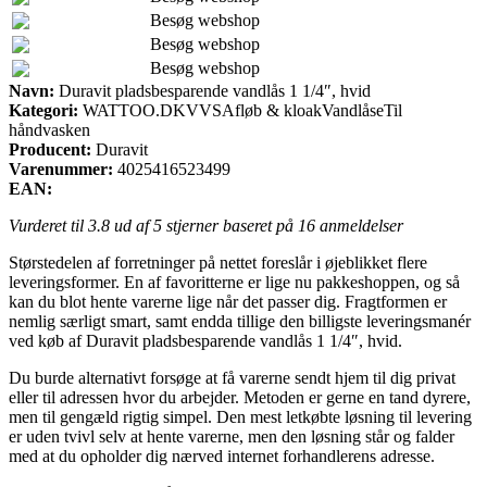
Besøg webshop
Besøg webshop
Besøg webshop
Navn:
Duravit pladsbesparende vandlås 1 1/4″, hvid
Kategori:
WATTOO.DKVVSAfløb & kloakVandlåseTil
håndvasken
Producent:
Duravit
Varenummer:
4025416523499
EAN:
Vurderet til
3.8
ud af 5 stjerner baseret på
16
anmeldelser
Størstedelen af forretninger på nettet foreslår i øjeblikket flere
leveringsformer. En af favoritterne er lige nu pakkeshoppen, og så
kan du blot hente varerne lige når det passer dig. Fragtformen er
nemlig særligt smart, samt endda tillige den billigste leveringsmanér
ved køb af Duravit pladsbesparende vandlås 1 1/4″, hvid.
Du burde alternativt forsøge at få varerne sendt hjem til dig privat
eller til adressen hvor du arbejder. Metoden er gerne en tand dyrere,
men til gengæld rigtig simpel. Den mest letkøbte løsning til levering
er uden tvivl selv at hente varerne, men den løsning står og falder
med at du opholder dig nærved internet forhandlerens adresse.