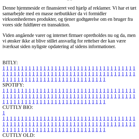
Denne hjemmeside er finansieret ved hjælp af reklamer. Vi har et tæt
samarbejde med en masse netbutikker da vi formidler
virksomhedernes produkter, og tjener godtgørelse om en bruger fra
vores side fuldfører en transaktion.
Viden angående varer og internet firmaer opretholdes nu og da, men
vi ønsker ikke at blive stillet ansvarlig for rettelser der kan være
iværksat siden nyligste opdatering af sidens informationer.
BITLY:
1
1
1
1
1
1
1
1
1
1
1
1
1
1
1
1
1
1
1
1
1
1
1
1
1
1
1
1
1
1
1
1
1
1
1
1
1
1
1
1
1
1
1
1
1
1
1
1
1
1
1
1
1
1
1
1
1
1
1
1
1
1
1
1
1
1
1
1
1
1
1
1
1
1
1
1
1
1
1
1
1
1
1
1
1
1
1
1
1
1
1
1
1
1
1
1
1
1
1
1
SPOTIFY:
1
1
1
1
1
1
1
1
1
1
1
1
1
1
1
1
1
1
1
1
1
1
1
1
1
1
1
1
1
1
1
1
1
1
1
1
1
1
1
1
1
1
1
1
1
1
1
1
1
1
1
1
1
1
1
1
1
1
1
1
1
1
1
1
1
1
1
1
1
1
1
1
1
1
1
1
1
1
1
1
1
1
1
1
1
1
1
1
1
1
1
1
1
1
1
1
1
1
1
1
CUTTLY BIO:
1
1
1
1
1
1
1
1
1
1
1
1
1
1
1
1
1
1
1
1
1
1
1
1
1
1
1
1
1
1
1
1
1
1
1
1
1
1
1
1
1
1
1
1
1
1
1
1
1
1
1
1
1
1
1
1
1
1
1
1
1
1
1
1
1
1
1
1
1
1
1
1
1
1
1
1
1
1
1
1
1
1
1
1
1
1
1
1
1
1
1
1
1
1
1
1
1
1
1
1
1
CUTTLY OLD: