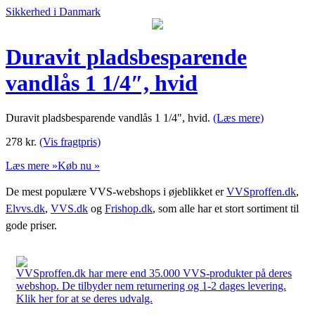
Sikkerhed i Danmark
Duravit pladsbesparende
vandlås 1 1/4″, hvid
Duravit pladsbesparende vandlås 1 1/4", hvid.
(Læs mere)
278
kr.
(Vis fragtpris)
Læs mere »
Køb nu »
De mest populære VVS-webshops i øjeblikket er
VVSproffen.dk
,
Elvvs.dk
,
VVS.dk
og
Frishop.dk
, som alle har et stort sortiment til
gode priser.
VVSproffen.dk har mere end 35.000 VVS-produkter på deres
webshop. De tilbyder nem returnering og 1-2 dages levering.
Klik her for at se deres udvalg.