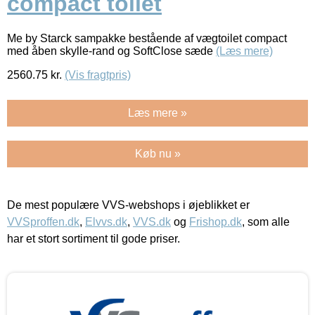
compact toilet
Me by Starck sampakke bestående af vægtoilet compact
med åben skylle-rand og SoftClose sæde
(Læs mere)
2560.75
kr.
(Vis fragtpris)
Læs mere »
Køb nu »
De mest populære VVS-webshops i øjeblikket er
VVSproffen.dk
,
Elvvs.dk
,
VVS.dk
og
Frishop.dk
, som alle
har et stort sortiment til gode priser.