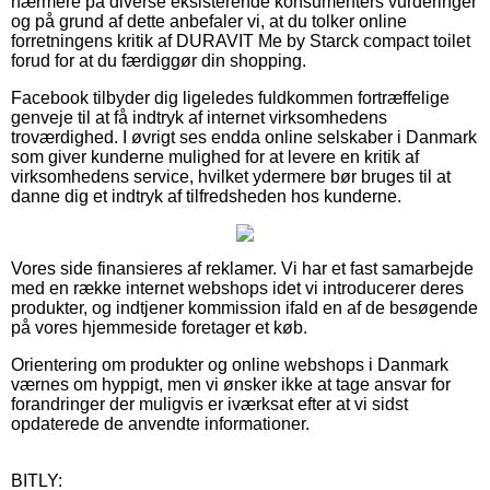
nærmere på diverse eksisterende konsumenters vurderinger
og på grund af dette anbefaler vi, at du tolker online
forretningens kritik af DURAVIT Me by Starck compact toilet
forud for at du færdiggør din shopping.
Facebook tilbyder dig ligeledes fuldkommen fortræffelige
genveje til at få indtryk af internet virksomhedens
troværdighed. I øvrigt ses endda online selskaber i Danmark
som giver kunderne mulighed for at levere en kritik af
virksomhedens service, hvilket ydermere bør bruges til at
danne dig et indtryk af tilfredsheden hos kunderne.
Vores side finansieres af reklamer. Vi har et fast samarbejde
med en række internet webshops idet vi introducerer deres
produkter, og indtjener kommission ifald en af de besøgende
på vores hjemmeside foretager et køb.
Orientering om produkter og online webshops i Danmark
værnes om hyppigt, men vi ønsker ikke at tage ansvar for
forandringer der muligvis er iværksat efter at vi sidst
opdaterede de anvendte informationer.
BITLY: