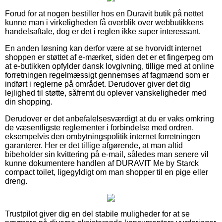
Forud for at nogen bestiller hos en Duravit butik på nettet
kunne man i virkeligheden få overblik over webbutikkens
handelsaftale, dog er det i reglen ikke super interessant.
En anden løsning kan derfor være at se hvorvidt internet
shoppen er støttet af e-mærket, siden det er et fingerpeg om
at e-butikken opfylder dansk lovgivning, tillige med at online
forretningen regelmæssigt gennemses af fagmænd som er
indført i reglerne på området. Derudover giver det dig
lejlighed til støtte, såfremt du oplever vanskeligheder med
din shopping.
Derudover er det anbefalelsesværdigt at du er vaks omkring
de væsentligste reglementer i forbindelse med ordren,
eksempelvis den ombytningspolitik internet forretningen
garanterer. Her er det tillige afgørende, at man altid
bibeholder sin kvittering på e-mail, således man senere vil
kunne dokumentere handlen af DURAVIT Me by Starck
compact toilet, ligegyldigt om man shopper til en pige eller
dreng.
Trustpilot giver dig en del stabile muligheder for at se