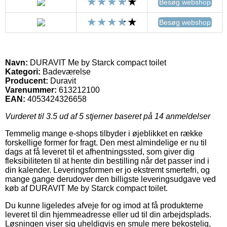
Besøg webshop
Besøg webshop
Navn:
DURAVIT Me by Starck compact toilet
Kategori:
Badeværelse
Producent:
Duravit
Varenummer:
613212100
EAN:
4053424326658
Vurderet til
3.5
ud af 5 stjerner baseret på
14
anmeldelser
Temmelig mange e-shops tilbyder i øjeblikket en række
forskellige former for fragt. Den mest almindelige er nu til
dags at få leveret til et afhentningssted, som giver dig
fleksibiliteten til at hente din bestilling når det passer ind i
din kalender. Leveringsformen er jo ekstremt smertefri, og
mange gange derudover den billigste leveringsudgave ved
køb af DURAVIT Me by Starck compact toilet.
Du kunne ligeledes afveje for og imod at få produkterne
leveret til din hjemmeadresse eller ud til din arbejdsplads.
Løsningen viser sig uheldigvis en smule mere bekostelig,