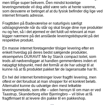
men tillige super bekvem. Den mindst kostelige
leveringsmetode vil dog altid være selv at hente varerne,
som desværre er betinget af at du fysisk befinder dig lige ved
internet firmaets adresse.
Fragttiden på Badeværelse er naturligvis særligt
udslagsgivende når du står og skal bruge dine nye produkter
nu og her, så i det øjemed er det fuldt ud relevant at man
kigger nærmere på det anslåede leveringstidspunkt på det
respektive produkt.
En masse internet foretagender tilsiger levering efter en
enkelt hverdag på deres bedst sælgende produkter,
eksempelvis DURAVIT Me by Starck compact toilet, som
trods alt nødvendiggør at handlen gemmenføres inden et
nøjagtigt tidspunkt, med det formål at de har udsigt til at
kunne nå at få produktet pakket før de lageransatte har fri.
En hel del internet forretninger lover fragtfri levering, men
oftest er det forudsat at man shopper for et konkret beløb.
Alternativt kunne du udvælge den mest letkøbte
leveringsmetode, som ofte – uden hensyn til om man er ved
Taastrup, Skanderborg eller Bjerringbro – vil blive at få
fragtfirmaet til at levere din pakke til en pakkeshop.