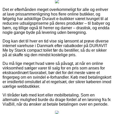
Det er efterhånden meget overkommeligt for alle og enhver
at lave prissammenligning hos flere online butikker, og
følgelig har adskillige Duravit e-butikker været tvunget til at
reducere udsalgspriserne på deres produkter – til babyer og
børn, og tillige også til herrer og damer – drastisk, og endda
nogle gange byde på levering uden beregning.
Dog kan det til hver en tid vise sig lønsomt at prøve diverse
internet varehuse i Danmark efter rabatkoder på DURAVIT
Me by Starck compact toilet før du bestiller, så du er sikker
på at skaffe sig den mindst kostelige pris.
Du må lige meget hvad være så påvagt, at når en online
virksomhed sælger varer til salg for en pris som anses for
ekstraordinært favorabel, bør det for det meste være et
fingerpeg om en svindel e-forhandler. Køb med betalingskort
er imidlertid omsluttet af et regelsæt, der sikrer køberen imod
uærlige webbutikker.
Vi tilråder køb med kort eller mobilbetaling. Som en
alternativ mulighed burde du drage fordel af en løsning fra fx
ViaBill, når du ønsker at betale betalingen over en periode.