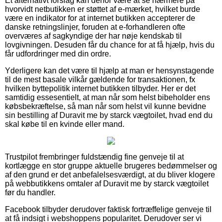
Et alternativt forslag kan derfor være at se nærmere på
hvorvidt netbutikken er støttet af e-mærket, hvilket burde
være en indikator for at internet butikken accepterer de
danske retningslinjer, foruden at e-forhandleren ofte
overværes af sagkyndige der har nøje kendskab til
lovgivningen. Desuden får du chance for at få hjælp, hvis du
får udfordringer med din ordre.
Yderligere kan det være til hjælp at man er hensynstagende
til de mest basale vilkår gældende for transaktionen, fx
hvilken byttepolitik internet butikken tilbyder. Her er det
samtidig essesentielt, at man når som helst bibeholder ens
købsbekræftelse, så man når som helst vil kunne bevidne
sin bestilling af Duravit me by starck vægtoilet, hvad end du
skal købe til en kvinde eller mand.
Trustpilot frembringer fuldstændig fine genveje til at
kortlægge en stor gruppe aktuelle brugeres bedømmelser og
af den grund er det anbefalelsesværdigt, at du bliver klogere
på webbutikkens omtaler af Duravit me by starck vægtoilet
før du handler.
Facebook tilbyder derudover faktisk fortræffelige genveje til
at få indsigt i webshoppens popularitet. Derudover ser vi