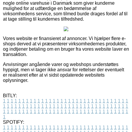
nogle online varehuse i Danmark som giver kunderne
mulighed for at udfærdige en bedømmelse af
virksomhedens service, som tilmed burde drages fordel af til
at tage stilling til kundernes tilfredshed.
Vores website er finansieret af annoncer. Vi hjælper flere e-
shops derved at vi præsenterer virksomhedernes produkter,
og indtjener betaling om en bruger fra vores website laver en
transaktion.
Anvisninger angående varer og webshops understøttes
hyppigt, men vi tager ikke ansvar for rettelser der eventuelt
er realiseret efter at vi sidst opdaterede websitets
oplysninger.
BITLY:
1
1
1
1
1
1
1
1
1
1
1
1
1
1
1
1
1
1
1
1
1
1
1
1
1
1
1
1
1
1
1
1
1
1
1
1
1
1
1
1
1
1
1
1
1
1
1
1
1
1
1
1
1
1
1
1
1
1
1
1
1
1
1
1
1
1
1
1
1
1
1
1
1
1
1
1
1
1
1
1
1
1
1
1
1
1
1
1
1
1
1
1
1
1
1
1
1
1
1
1
SPOTIFY:
1
1
1
1
1
1
1
1
1
1
1
1
1
1
1
1
1
1
1
1
1
1
1
1
1
1
1
1
1
1
1
1
1