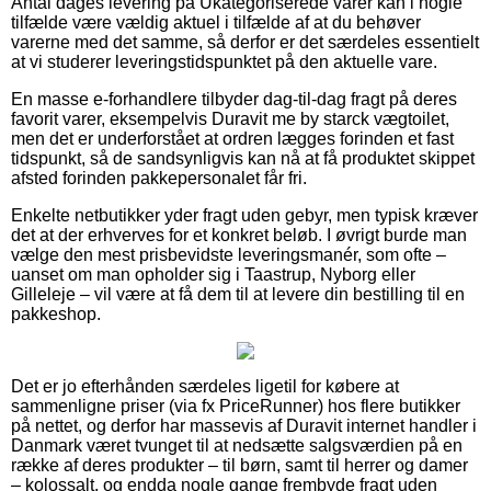
Antal dages levering på Ukategoriserede varer kan i nogle
tilfælde være vældig aktuel i tilfælde af at du behøver
varerne med det samme, så derfor er det særdeles essentielt
at vi studerer leveringstidspunktet på den aktuelle vare.
En masse e-forhandlere tilbyder dag-til-dag fragt på deres
favorit varer, eksempelvis Duravit me by starck vægtoilet,
men det er underforstået at ordren lægges forinden et fast
tidspunkt, så de sandsynligvis kan nå at få produktet skippet
afsted forinden pakkepersonalet får fri.
Enkelte netbutikker yder fragt uden gebyr, men typisk kræver
det at der erhverves for et konkret beløb. I øvrigt burde man
vælge den mest prisbevidste leveringsmanér, som ofte –
uanset om man opholder sig i Taastrup, Nyborg eller
Gilleleje – vil være at få dem til at levere din bestilling til en
pakkeshop.
Det er jo efterhånden særdeles ligetil for købere at
sammenligne priser (via fx PriceRunner) hos flere butikker
på nettet, og derfor har massevis af Duravit internet handler i
Danmark været tvunget til at nedsætte salgsværdien på en
række af deres produkter – til børn, samt til herrer og damer
– kolossalt, og endda nogle gange frembyde fragt uden