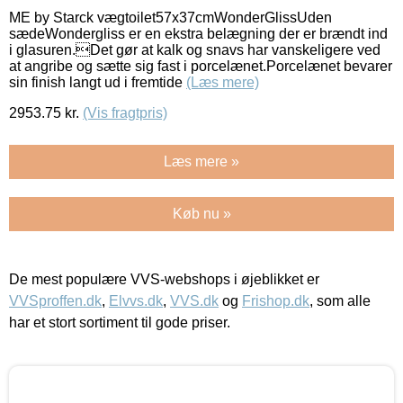
ME by Starck vægtoilet57x37cmWonderGlissUden
sædeWondergliss er en ekstra belægning der er brændt ind
i glasuren.Det gør at kalk og snavs har vanskeligere ved
at angribe og sætte sig fast i porcelænet.Porcelænet bevarer
sin finish langt ud i fremtide
(Læs mere)
2953.75
kr.
(Vis fragtpris)
Læs mere »
Køb nu »
De mest populære VVS-webshops i øjeblikket er
VVSproffen.dk
,
Elvvs.dk
,
VVS.dk
og
Frishop.dk
, som alle
har et stort sortiment til gode priser.