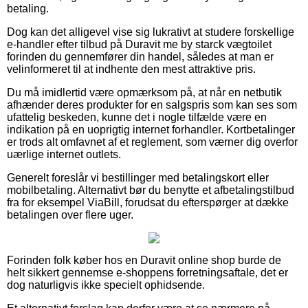
betaling.
Dog kan det alligevel vise sig lukrativt at studere forskellige
e-handler efter tilbud på Duravit me by starck vægtoilet
forinden du gennemfører din handel, således at man er
velinformeret til at indhente den mest attraktive pris.
Du må imidlertid være opmærksom på, at når en netbutik
afhænder deres produkter for en salgspris som kan ses som
ufattelig beskeden, kunne det i nogle tilfælde være en
indikation på en uoprigtig internet forhandler. Kortbetalinger
er trods alt omfavnet af et reglement, som værner dig overfor
uærlige internet outlets.
Generelt foreslår vi bestillinger med betalingskort eller
mobilbetaling. Alternativt bør du benytte et afbetalingstilbud
fra for eksempel ViaBill, forudsat du efterspørger at dække
betalingen over flere uger.
Forinden folk køber hos en Duravit online shop burde de
helt sikkert gennemse e-shoppens forretningsaftale, det er
dog naturligvis ikke specielt ophidsende.