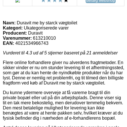
Besøg webshop
Navn:
Duravit me by starck vægtoilet
Kategori:
Ukategoriserede varer
Producent:
Duravit
Varenummer:
613210010
EAN:
4021534966743
Vurderet til
4.3
ud af 5 stjerner baseret på
21
anmeldelser
Flere online forhandlere giver nu alverdens fragtmetoder. En
sikker vinder er nu om stunder levering til et afhentningssted,
som gør at du kan hente de nyindkøbte produkter når du har
lyst. Denne er nemlig ret problemfri, og tit tilmed den billigste
fragtform ved køb af Duravit me by starck vægtoilet.
Du kunne ydermere overveje at få varerne bragt til din
private bopæl eller ud på din arbejdsplads. Denne viser sig
tit en tak mere bekostelig, men derudover temmelig bekvem.
Den mest betalelige mulighed for levering kan ikke
benægtes at være at hente pakken selv, hvilket kræver at du
fysisk befinder dig i nærheden af e-forhandlerens bopæl.