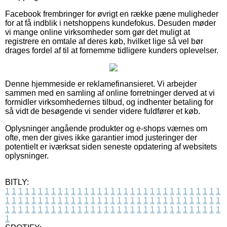
Facebook frembringer for øvrigt en række pæne muligheder
for at få indblik i netshoppens kundefokus. Desuden møder
vi mange online virksomheder som gør det muligt at
registrere en omtale af deres køb, hvilket lige så vel bør
drages fordel af til at fornemme tidligere kunders oplevelser.
Denne hjemmeside er reklamefinansieret. Vi arbejder
sammen med en samling af online forretninger derved at vi
formidler virksomhedernes tilbud, og indhenter betaling for
så vidt de besøgende vi sender videre fuldfører et køb.
Oplysninger angående produkter og e-shops værnes om
ofte, men der gives ikke garantier imod justeringer der
potentielt er iværksat siden seneste opdatering af websitets
oplysninger.
BITLY:
1
1
1
1
1
1
1
1
1
1
1
1
1
1
1
1
1
1
1
1
1
1
1
1
1
1
1
1
1
1
1
1
1
1
1
1
1
1
1
1
1
1
1
1
1
1
1
1
1
1
1
1
1
1
1
1
1
1
1
1
1
1
1
1
1
1
1
1
1
1
1
1
1
1
1
1
1
1
1
1
1
1
1
1
1
1
1
1
1
1
1
1
1
1
1
1
1
1
1
1