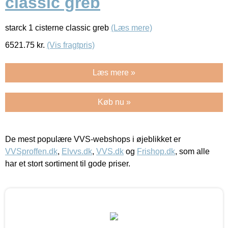
classic greb
starck 1 cisterne classic greb
(Læs mere)
6521.75
kr.
(Vis fragtpris)
Læs mere »
Køb nu »
De mest populære VVS-webshops i øjeblikket er
VVSproffen.dk
,
Elvvs.dk
,
VVS.dk
og
Frishop.dk
, som alle
har et stort sortiment til gode priser.