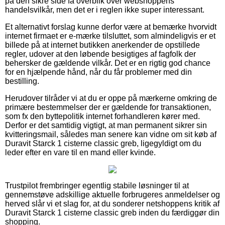
på den sikre side få overblik over webshoppens
handelsvilkår, men det er i reglen ikke super interessant.
Et alternativt forslag kunne derfor være at bemærke hvorvidt
internet firmaet er e-mærke tilsluttet, som almindeligvis er et
billede på at internet butikken anerkender de opstillede
regler, udover at den løbende besigtiges af fagfolk der
behersker de gældende vilkår. Det er en rigtig god chance
for en hjælpende hånd, når du får problemer med din
bestilling.
Herudover tilråder vi at du er oppe på mærkerne omkring de
primære bestemmelser der er gældende for transaktionen,
som fx den byttepolitik internet forhandleren kører med.
Derfor er det samtidig vigtigt, at man permanent sikrer sin
kvitteringsmail, således man senere kan vidne om sit køb af
Duravit Starck 1 cisterne classic greb, ligegyldigt om du
leder efter en vare til en mand eller kvinde.
Trustpilot frembringer egentlig stabile løsninger til at
gennemstøve adskillige aktuelle forbrugeres anmeldelser og
herved slår vi et slag for, at du sonderer netshoppens kritik af
Duravit Starck 1 cisterne classic greb inden du færdiggør din
shopping.