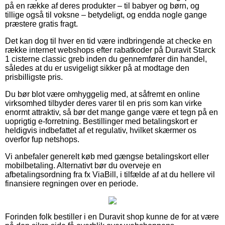
på en række af deres produkter – til babyer og børn, og
tillige også til voksne – betydeligt, og endda nogle gange
præstere gratis fragt.
Det kan dog til hver en tid være indbringende at checke en
række internet webshops efter rabatkoder på Duravit Starck
1 cisterne classic greb inden du gennemfører din handel,
således at du er usvigeligt sikker på at modtage den
prisbilligste pris.
Du bør blot være omhyggelig med, at såfremt en online
virksomhed tilbyder deres varer til en pris som kan virke
enormt attraktiv, så bør det mange gange være et tegn på en
uoprigtig e-forretning. Bestillinger med betalingskort er
heldigvis indbefattet af et regulativ, hvilket skærmer os
overfor fup netshops.
Vi anbefaler generelt køb med gængse betalingskort eller
mobilbetaling. Alternativt bør du overveje en
afbetalingsordning fra fx ViaBill, i tilfælde af at du hellere vil
finansiere regningen over en periode.
Forinden folk bestiller i en Duravit shop kunne de for at være