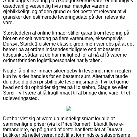
Antal dages levering på Ukategoriserede varer er naturligvis
usædvanlig væsentlig hvis man mangler varerne
øjeblikkeligt, og af den grund er det bestemt relevant at vi
gransker den estimerede leveringsdato på den relevante
vare.
Størstedelen af online firmaer stiller garanti om levering på
blot en enkelt hverdag på flere varenumre, eksempelvis
Duravit Starck 1 cisterne classic greb, men vær obs på at det
beroer på at ordren indsendes tidligere end et bestemt
tidspunkt, sådan at de har mulighed for at nå at få varerne
ordnet forinden logistikpersonalet har fyraften.
Nogle få online firmaer sikrer gebyrfri levering, men i reglen
kun hvis der handles for en bestemt sum. Alternativt burde
du udse dig den prisbilligste leveringsmanér, hvilket gerne –
hvad end du opholder sig tæt på Holstebro, Slagelse eller
Sorø – vil være at få fragtfirmaet til at bringe dine varer til et
udleveringssted.
Det har vist sig at være ualmindeligt smart for alle at
sammenligne priser (via fx PriceRunner) i blandt flere e-
forhandlere, og på grund af dette har flertallet af Duravit
butikker på nettet været nødt til at formindske salgspriserne