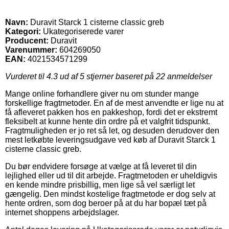
Navn:
Duravit Starck 1 cisterne classic greb
Kategori:
Ukategoriserede varer
Producent:
Duravit
Varenummer:
604269050
EAN:
4021534571299
Vurderet til
4.3
ud af 5 stjerner baseret på
22
anmeldelser
Mange online forhandlere giver nu om stunder mange
forskellige fragtmetoder. En af de mest anvendte er lige nu at
få afleveret pakken hos en pakkeshop, fordi det er ekstremt
fleksibelt at kunne hente din ordre på et valgfrit tidspunkt.
Fragtmuligheden er jo ret så let, og desuden derudover den
mest letkøbte leveringsudgave ved køb af Duravit Starck 1
cisterne classic greb.
Du bør endvidere forsøge at vælge at få leveret til din
lejlighed eller ud til dit arbejde. Fragtmetoden er uheldigvis
en kende mindre prisbillig, men lige så vel særligt let
gængelig. Den mindst kostelige fragtmetode er dog selv at
hente ordren, som dog beroer på at du har bopæl tæt på
internet shoppens arbejdslager.