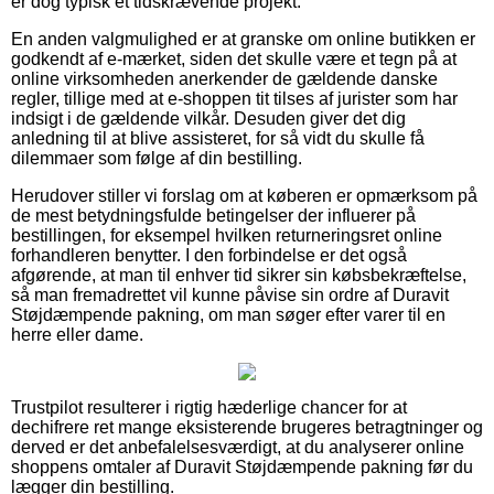
er dog typisk et tidskrævende projekt.
En anden valgmulighed er at granske om online butikken er
godkendt af e-mærket, siden det skulle være et tegn på at
online virksomheden anerkender de gældende danske
regler, tillige med at e-shoppen tit tilses af jurister som har
indsigt i de gældende vilkår. Desuden giver det dig
anledning til at blive assisteret, for så vidt du skulle få
dilemmaer som følge af din bestilling.
Herudover stiller vi forslag om at køberen er opmærksom på
de mest betydningsfulde betingelser der influerer på
bestillingen, for eksempel hvilken returneringsret online
forhandleren benytter. I den forbindelse er det også
afgørende, at man til enhver tid sikrer sin købsbekræftelse,
så man fremadrettet vil kunne påvise sin ordre af Duravit
Støjdæmpende pakning, om man søger efter varer til en
herre eller dame.
Trustpilot resulterer i rigtig hæderlige chancer for at
dechifrere ret mange eksisterende brugeres betragtninger og
derved er det anbefalelsesværdigt, at du analyserer online
shoppens omtaler af Duravit Støjdæmpende pakning før du
lægger din bestilling.