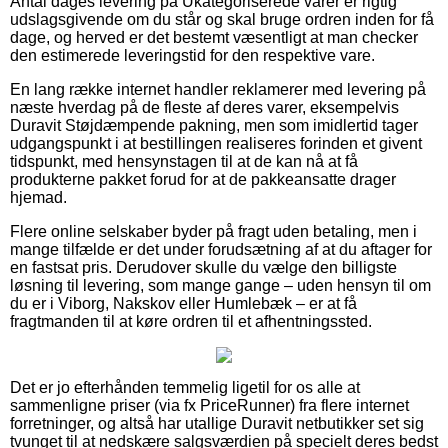
Antal dages levering på Ukategoriserede varer er rigtig
udslagsgivende om du står og skal bruge ordren inden for få
dage, og herved er det bestemt væsentligt at man checker
den estimerede leveringstid for den respektive vare.
En lang række internet handler reklamerer med levering på
næste hverdag på de fleste af deres varer, eksempelvis
Duravit Støjdæmpende pakning, men som imidlertid tager
udgangspunkt i at bestillingen realiseres forinden et givent
tidspunkt, med hensynstagen til at de kan nå at få
produkterne pakket forud for at de pakkeansatte drager
hjemad.
Flere online selskaber byder på fragt uden betaling, men i
mange tilfælde er det under forudsætning af at du aftager for
en fastsat pris. Derudover skulle du vælge den billigste
løsning til levering, som mange gange – uden hensyn til om
du er i Viborg, Nakskov eller Humlebæk – er at få
fragtmanden til at køre ordren til et afhentningssted.
Det er jo efterhånden temmelig ligetil for os alle at
sammenligne priser (via fx PriceRunner) fra flere internet
forretninger, og altså har utallige Duravit netbutikker set sig
tvunget til at nedskære salgsværdien på specielt deres bedst