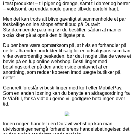
i test produkter – til piger og drenge, samt til damer og herrer
– voldsomt, og endda nogle gange tilbyde portofri fragt.
Men det kan trods alt blive gavnligt at sammenholde et par
forskellige online shops efter tilbud på Duravit
Støjdæmpende pakning før du bestiller, sådan at man er
skråsikker på at opnå den billigste pris.
Du bør bare være opmærksom på, at hvis en forhandler på
nettet afhænder produkter til salg for en udsalgspris som kan
virke overordentlig beskeden, bør det i nogle tilfælde være et
bevis på en fup online webshop. Bestillinger med
betalingskort er på den anden side omfavnet af en
anordning, som redder køberen imod uægte butikker på
nettet.
Generelt foreslår vi bestillinger med kort eller MobilePay.
Som en anden løsning kan du benytte en afdragsordning fra
fx ViaBill, for så vidt du gerne vil godtgøre betalingen over
tid.
Inden nogen handler i en Duravit webshop kan man
utvivlsomt gennemgå forhandlerens handelsbetingelser, det