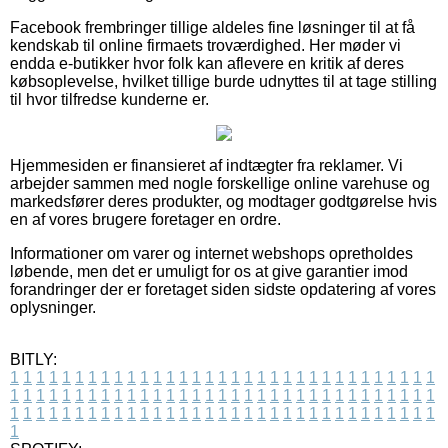
Facebook frembringer tillige aldeles fine løsninger til at få
kendskab til online firmaets troværdighed. Her møder vi
endda e-butikker hvor folk kan aflevere en kritik af deres
købsoplevelse, hvilket tillige burde udnyttes til at tage stilling
til hvor tilfredse kunderne er.
Hjemmesiden er finansieret af indtægter fra reklamer. Vi
arbejder sammen med nogle forskellige online varehuse og
markedsfører deres produkter, og modtager godtgørelse hvis
en af vores brugere foretager en ordre.
Informationer om varer og internet webshops opretholdes
løbende, men det er umuligt for os at give garantier imod
forandringer der er foretaget siden sidste opdatering af vores
oplysninger.
BITLY:
1
1
1
1
1
1
1
1
1
1
1
1
1
1
1
1
1
1
1
1
1
1
1
1
1
1
1
1
1
1
1
1
1
1
1
1
1
1
1
1
1
1
1
1
1
1
1
1
1
1
1
1
1
1
1
1
1
1
1
1
1
1
1
1
1
1
1
1
1
1
1
1
1
1
1
1
1
1
1
1
1
1
1
1
1
1
1
1
1
1
1
1
1
1
1
1
1
1
1
1