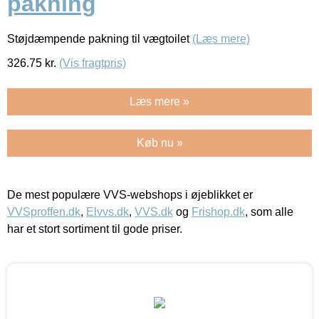
pakning
Støjdæmpende pakning til vægtoilet
(Læs mere)
326.75
kr.
(Vis fragtpris)
Læs mere »
Køb nu »
De mest populære VVS-webshops i øjeblikket er
VVSproffen.dk
,
Elvvs.dk
,
VVS.dk
og
Frishop.dk
, som alle
har et stort sortiment til gode priser.