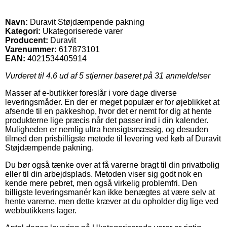
Navn:
Duravit Støjdæmpende pakning
Kategori:
Ukategoriserede varer
Producent:
Duravit
Varenummer:
617873101
EAN:
4021534405914
Vurderet til
4.6
ud af 5 stjerner baseret på
31
anmeldelser
Masser af e-butikker foreslår i vore dage diverse
leveringsmåder. En der er meget populær er for øjeblikket at
afsende til en pakkeshop, hvor det er nemt for dig at hente
produkterne lige præcis når det passer ind i din kalender.
Muligheden er nemlig ultra hensigtsmæssig, og desuden
tilmed den prisbilligste metode til levering ved køb af Duravit
Støjdæmpende pakning.
Du bør også tænke over at få varerne bragt til din privatbolig
eller til din arbejdsplads. Metoden viser sig godt nok en
kende mere pebret, men også virkelig problemfri. Den
billigste leveringsmanér kan ikke benægtes at være selv at
hente varerne, men dette kræver at du opholder dig lige ved
webbutikkens lager.