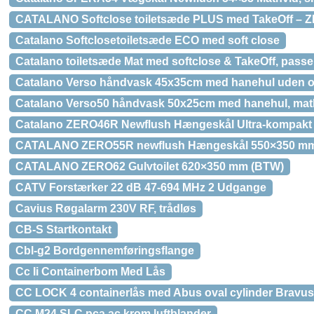
CATALANO Softclose toiletsæde PLUS med TakeOff – Z
Catalano Softclosetoiletsæde ECO med soft close
Catalano toiletsæde Mat med softclose & TakeOff, passer
Catalano Verso håndvask 45x35cm med hanehul uden ov
Catalano Verso50 håndvask 50x25cm med hanehul, mat
Catalano ZERO46R Newflush Hængeskål Ultra-kompakt 
CATALANO ZERO55R newflush Hængeskål 550×350 m
CATALANO ZERO62 Gulvtoilet 620×350 mm (BTW)
CATV Forstærker 22 dB 47-694 MHz 2 Udgange
Cavius Røgalarm 230V RF, trådløs
CB-S Startkontakt
Cbl-g2 Bordgennemføringsflange
Cc Ii Containerbom Med Lås
CC LOCK 4 containerlås med Abus oval cylinder Bravu
CC M24 SLC pca ac krom luftblander