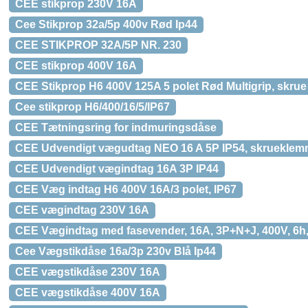
CEE stikprop 230V 16A
Cee Stikprop 32a/5p 400v Rød Ip44
CEE STIKPROP 32A/5P NR. 230
CEE stikprop 400V 16A
CEE Stikprop H6 400V 125A 5 polet Rød Multigrip, skrue 
Cee stikprop H6/400/16/5/IP67
CEE Tætningsring for indmuringsdåse
CEE Udvendigt vægudtag NEO 16 A 5P IP54, skruekle
CEE Udvendigt vægindtag 16A 3P IP44
CEE Væg indtag H6 400V 16A/3 polet, IP67
CEE vægindtag 230V 16A
CEE Vægindtag med fasevender, 16A, 3P+N+J, 400V, 6h,
Cee Vægstikdåse 16a/3p 230v Blå Ip44
CEE vægstikdåse 230V 16A
CEE vægstikdåse 400V 16A