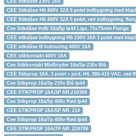
CEE stikdåse 230V 16A
CEE Stikdåse H6 400V 32A 5 polet indbygning med klap
CEE Stikdåse H6 400V 32A 5 polet, rød indbygning, fla
Cee Stikdåse Indb 16a/5p Ip44 Lige, 75x75mm Flange
CEE stikdåse indbygning H6 230V 16A 3 polet med klapl
CEE stikdåse til indmuring 400V 16A
CEE stikkontakt 400V 16A
Cee Stikkontakt M/afbryder 16a/3p 230v Blå
CEE Stikprop 16A, 3 polet + jord, H6, 380-415 VAC, rød I
Cee Stikprop 16a/3p 230v Blå Ip44
CEE STIKPROP 16A/3P NR.210306
Cee Stikprop 16a/5p 400v Rød Ip44
CEE STIKPROP 16A/5P NR. 210
Cee Stikprop 16a/7p 400v Rød Ip44
CEE STIKPROP 16A/7P NR. 210706