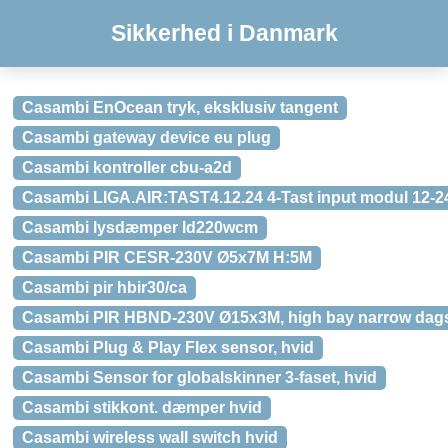
Sikkerhed i Danmark
Casambi EnOcean tryk, eksklusiv tangent
Casambi gateway device eu plug
Casambi kontroller cbu-a2d
Casambi LIGA.AIR:TAST4.12.24 4-Tast input modul 12-2
Casambi lysdæmper ld220wcm
Casambi PIR CESR-230V Ø5x7M H:5M
Casambi pir hbir30/ca
Casambi PIR HBND-230V Ø15x3M, high bay narrow dags
Casambi Plug & Play Flex sensor, hvid
Casambi Sensor for globalskinner 3-faset, hvid
Casambi stikkont. dæmper hvid
Casambi wireless wall switch hvid