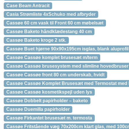
Case Beam Antracit
Casia Strømliste 4xSchuko med afbryder
Cassøe 60 cm vask til Front 60 cm møbelsæt
Cassøe Baketo håndklædestang 40 cm
Cassøe Baketo kroge 2 stk.
Cassøe Buet hjørne 90x90x195cm isglas, blank aluprofil
Cassøe Cassøe komplet brusesæt m/term
Cassøe Cassøe brusesystem med slimline hovedbruser
Cassøe Cassøe front 80 cm underskab, hvidt
Cassøe Cassøe Komplet Brusesæt med Termostat med 
Cassøe Cassøe kosmetikspejl uden lys
Cassøe Dobbelt papirholder – baketo
Cassøe Duemilla papirholder
Cassøe Firkantet brusesæt m. termosta
Cassøe Fritstående væg 70x200cm klart glas, med 100