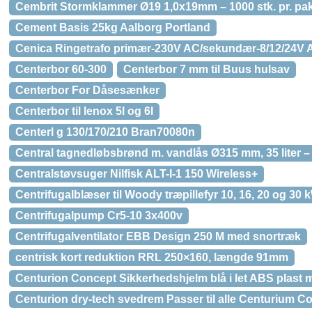
Cembrit Stormklammer Ø19 1,0x19mm – 1000 stk. pr. pa
Cement Basis 25kg Aalborg Portland
Cenica Ringetrafo primær-230V AC/sekundær-8/12/24V 
Centerbor 60-300
Centerbor 7 mm til Buus hulsav
Centerbor For Dåsesænker
Centerbor til lenox 5l og 6l
Centerl g 130/170/210 Bran70080n
Central tagnedløbsbrønd m. vandlås Ø315 mm, 35 liter –
Centralstøvsuger Nilfisk ALT-I-1 150 Wireless+
Centrifugalblæser til Woody træpillefyr 10, 16, 20 og 30 
Centrifugalpump Cr5-10 3x400v
Centrifugalventilator EBB Design 250 M med snortræk
centrisk kort reduktion RRL 250×160, længde 91mm
Centurion Concept Sikkerhedshjelm blå i let ABS plast
Centurion dry-tech svedrem Passer til alle Centurium C