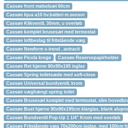
Cassøe front møbelsæt 60cm
Cassøe Iqua a10 hv.batteri m.sensor
Cassøe Klikventil, 30mm, u overløb
Cassøe komplet brusesæt med termostat
Cassøe loftbeslag til fritstående væg
Cassøe Newform x-trend , antracit
Cassøe Picola kroge
Cassøe Reservepapirholder
Cassøe Ret hjørne 90x90x195 isglas
Cassøe Spring toiletsæde med soft-close
Cassøe Universal bundventil, krom
Cassøe væghængt spring toilet
Cassøe Brusesæt komplet med termostat, slim hovedbr
Cassøe Buet hjørne 90x90x195cm klarglas, blank aluprof
Cassøe Bundventil Pop-Up 1 1/4" Krom med overløb
Cassøe Fritstående væg 70x200cm isglas, med 100cm 