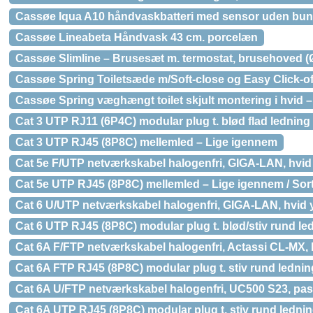
Cassøe Iqua A10 håndvaskbatteri med sensor uden bun
Cassøe Lineabeta Håndvask 43 cm. porcelæn
Cassøe Slimline – Brusesæt m. termostat, brusehoved 
Cassøe Spring Toiletsæde m/Soft-close og Easy Click-of
Cassøe Spring væghængt toilet skjult montering i hvid 
Cat 3 UTP RJ11 (6P4C) modular plug t. blød flad ledning 
Cat 3 UTP RJ45 (8P8C) mellemled – Lige igennem
Cat 5e F/UTP netværkskabel halogenfri, GIGA-LAN, hvid
Cat 5e UTP RJ45 (8P8C) mellemled – Lige igennem / Sor
Cat 6 U/UTP netværkskabel halogenfri, GIGA-LAN, hvid 
Cat 6 UTP RJ45 (8P8C) modular plug t. blød/stiv rund led
Cat 6A F/FTP netværkskabel halogenfri, Actassi CL-MX, 
Cat 6A FTP RJ45 (8P8C) modular plug t. stiv rund ledni
Cat 6A U/FTP netværkskabel halogenfri, UC500 S23, pas
Cat 6A UTP RJ45 (8P8C) modular plug t. stiv rund ledni