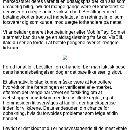
markedsfører deres varer til en udsalgspris der kan ses som
umådelig billig, bør det mange gange være et karakteristika
der viser en uægte online virksomhed. Bestillinger med
betalingskort er trods alt indbefattet af en retningslinje, som
forsvarer dig som kunde imod uægte forhandlere på nettet.
Vi anbefaler generelt kortbetalinger eller MobilePay. Som et
alternativ kan du vælge en afdragsløsning fra f.eks. ViaBill,
ifald du ser en fordel i at betale pengene over et længere
tidsrum.
Forud for at folk bestiller i en e-handler bør man faktisk bese
dens handelsbetingelser, dog er det bare ikke særlig sjovt.
Et alternativt forslag kunne måske være at kontrollere
hvorvidt online forretningen er verificeret af e-mærket,
eftersom det længe har været en forsikring om at
webshoppen imødekommer de opstillede regler, og at
hjemmesiden tit overvåges af fagfolk der har ekspertise
inden for vilkårene. Dette er desuden din chance for
opbakning, hvis du forvoldes problemer som følge af din
handel.
I øvrigt er det klogt at du er hensynstagende til de mest vitale