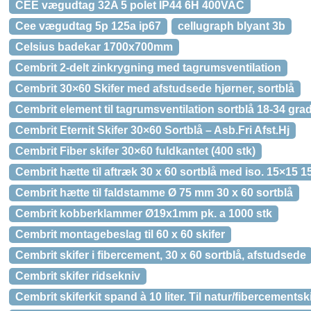
CEE vægudtag 32A 5 polet IP44 6H 400VAC
Cee vægudtag 5p 125a ip67
cellugraph blyant 3b
Celsius badekar 1700x700mm
Cembrit 2-delt zinkrygning med tagrumsventilation
Cembrit 30×60 Skifer med afstudsede hjørner, sortblå
Cembrit element til tagrumsventilation sortblå 18-34 gra
Cembrit Eternit Skifer 30×60 Sortblå – Asb.Fri Afst.Hj
Cembrit Fiber skifer 30×60 fuldkantet (400 stk)
Cembrit hætte til aftræk 30 x 60 sortblå med iso. 15×15 1
Cembrit hætte til faldstamme Ø 75 mm 30 x 60 sortblå
Cembrit kobberklammer Ø19x1mm pk. a 1000 stk
Cembrit montagebeslag til 60 x 60 skifer
Cembrit skifer i fibercement, 30 x 60 sortblå, afstudsede
Cembrit skifer ridsekniv
Cembrit skiferkit spand à 10 liter. Til natur/fibercementsk