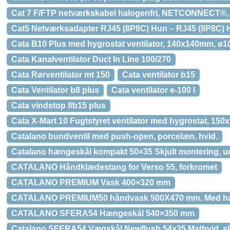
Cat 7 F/FTP netværkskabel halogenfri, NETCONNECT®, 
Cat5 Netværksadapter RJ45 (8P8C) Hun – RJ45 (8P8C) 
Cata B10 Plus med hygrostat ventilator, 140x140mm, ø
Cata Kanalventilator Duct In Line 100/270
Cata Rørventilator mt 150
Cata ventilator b15
Cata Ventilator b8 plus
Cata ventilator e-100 l
Cata vindstop f/b15 plus
Cata X-Mart 10 Fugtstyret ventilator med hygrostat, 1
Catalano bundventil med push-open, porcelæn, hvid.
Catalano hængeskål kompakt 50×35 Skjult montering, u
CATALANO Håndklædestang for Verso 55, forkromet
CATALANO PREMIUM Vask 400×320 mm
CATALANO PREMIUM50 håndvask 500X470 mm. Med hane
CATALANO SFERA54 Hængeskål 540×350 mm
Catalano SFERA54 Vægskål Newflush 54×35 Mathvid, skj