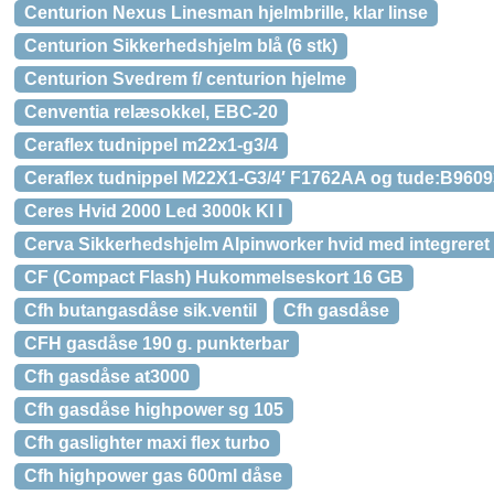
Centurion Nexus Linesman hjelmbrille, klar linse
Centurion Sikkerhedshjelm blå (6 stk)
Centurion Svedrem f/ centurion hjelme
Cenventia relæsokkel, EBC-20
Ceraflex tudnippel m22x1-g3/4
Ceraflex tudnippel M22X1-G3/4′ F1762AA og tude:B9
Ceres Hvid 2000 Led 3000k Kl I
Cerva Sikkerhedshjelm Alpinworker hvid med integreret
CF (Compact Flash) Hukommelseskort 16 GB
Cfh butangasdåse sik.ventil
Cfh gasdåse
CFH gasdåse 190 g. punkterbar
Cfh gasdåse at3000
Cfh gasdåse highpower sg 105
Cfh gaslighter maxi flex turbo
Cfh highpower gas 600ml dåse