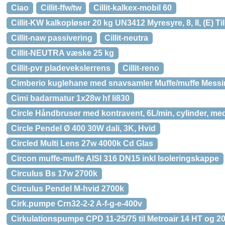
Ciao
Cillit-ffw/tw
Cillit-kalkex-mobil 60
Cillit-KW kalkopløser 20 kg UN3412 Myresyre, 8, II, (E) Til 
Cillit-naw passivering
Cillit-neutra
Cillit-NEUTRA væske 25 kg
Cillit-pvr pladevekslerrens
Cillit-reno
Cimberio kuglehane med snavsamler Muffe/muffe Mess
Cimi badarmatur 1x28w hf li830
Circle Håndbruser med kontravent, 6L/min, cylinder, med
Circle Pendel Ø 400 30W dali, 3K, Hvid
Circled Multi Lens 27w 4000k Cd Glas
Circon muffe-muffe AISI 316 DN15 inkl Isoleringskappe
Circulus Bs 17w 2700k
Circulus Pendel M-hvid 2700k
Cirk.pumpe Crn32-2-2 A-f-g-e-400v
Cirkulationspumpe CPD 11-25/75 til Metroair 14 HT og 2