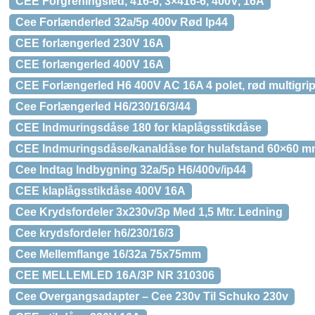
CEE Forgreningsled, 416-6, 3×416-6, 400V, 16A
Cee Forlænderled 32a/5p 400v Rød Ip44
CEE forlængerled 230V 16A
CEE forlængerled 400V 16A
CEE Forlængerled H6 400V AC 16A 4 polet, rød multigri
Cee Forlængerled H6/230/16/3/44
CEE Indmuringsdåse 180 for klaplågsstikdåse
CEE Indmuringsdåse/kanaldåse for hulafstand 60×60 mm
Cee Indtag Indbygning 32a/5p H6/400v/ip44
CEE klaplågsstikdåse 400V 16A
Cee Krydsfordeler 3x230v/3p Med 1,5 Mtr. Ledning
Cee krydsfordeler h6/230/16/3
Cee Mellemflange 16/32a 75x75mm
CEE MELLEMLED 16A/3P NR 310306
Cee Overgangsadapter – Cee 230v Til Schuko 230v