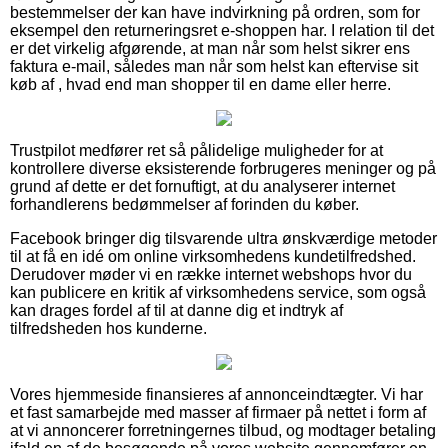
bestemmelser der kan have indvirkning på ordren, som for
eksempel den returneringsret e-shoppen har. I relation til det
er det virkelig afgørende, at man når som helst sikrer ens
faktura e-mail, således man når som helst kan eftervise sit
køb af , hvad end man shopper til en dame eller herre.
Trustpilot medfører ret så pålidelige muligheder for at
kontrollere diverse eksisterende forbrugeres meninger og på
grund af dette er det fornuftigt, at du analyserer internet
forhandlerens bedømmelser af forinden du køber.
Facebook bringer dig tilsvarende ultra ønskværdige metoder
til at få en idé om online virksomhedens kundetilfredshed.
Derudover møder vi en række internet webshops hvor du
kan publicere en kritik af virksomhedens service, som også
kan drages fordel af til at danne dig et indtryk af
tilfredsheden hos kunderne.
Vores hjemmeside finansieres af annonceindtægter. Vi har
et fast samarbejde med masser af firmaer på nettet i form af
at vi annoncerer forretningernes tilbud, og modtager betaling