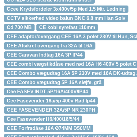
Ccee Krydsfordeler 3x400v/5p Med 1,5 Mtr. Ledning
CCTV sikkerhed video balun BNC 6.8 mm Han Sølv
Cd 700 MB
CE kobl syrefast 110mm
CEE adaptor/overgang CEE 16A 3 polet 230V til Hun, Sc
CEE Afsikret overgang fra 32A til 16A
CEE Caravan Indtag 16A 3P IP44
CEE combi vægstikdåse med rød 16A H6 400V 5 polet CE
CEE Combo vægudtag 16A 5P 230V med 16A DK-udtag
CEE Combo vægudtag 5P 16A sløjfe, grå
Cee FASEV.INDT 5P/16A/400V/IP44
Cee Fasevender 16a/5p 400v Rød Ip44
CEE FASEVENDER 32A/5P NR 230PH
Cee Fasevender H6/400/16/5/44
CEE Forfradåse 16A Ø74MM D50MM