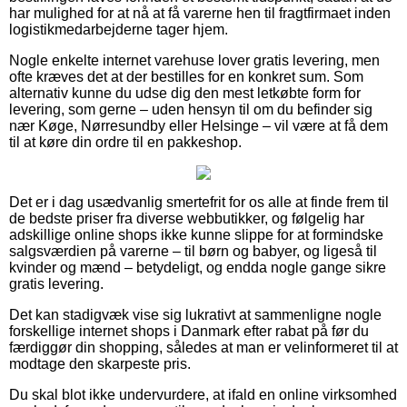
har mulighed for at nå at få varerne hen til fragtfirmaet inden
logistikmedarbejderne tager hjem.
Nogle enkelte internet varehuse lover gratis levering, men
ofte kræves det at der bestilles for en konkret sum. Som
alternativ kunne du udse dig den mest letkøbte form for
levering, som gerne – uden hensyn til om du befinder sig
nær Køge, Nørresundby eller Helsinge – vil være at få dem
til at køre din ordre til en pakkeshop.
Det er i dag usædvanlig smertefrit for os alle at finde frem til
de bedste priser fra diverse webbutikker, og følgelig har
adskillige online shops ikke kunne slippe for at formindske
salgsværdien på varerne – til børn og babyer, og ligeså til
kvinder og mænd – betydeligt, og endda nogle gange sikre
gratis levering.
Det kan stadigvæk vise sig lukrativt at sammenligne nogle
forskellige internet shops i Danmark efter rabat på før du
færdiggør din shopping, således at man er velinformeret til at
modtage den skarpeste pris.
Du skal blot ikke undervurdere, at ifald en online virksomhed