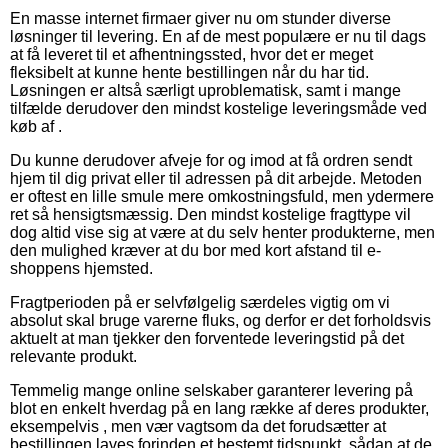
En masse internet firmaer giver nu om stunder diverse
løsninger til levering. En af de mest populære er nu til dags
at få leveret til et afhentningssted, hvor det er meget
fleksibelt at kunne hente bestillingen når du har tid.
Løsningen er altså særligt uproblematisk, samt i mange
tilfælde derudover den mindst kostelige leveringsmåde ved
køb af .
Du kunne derudover afveje for og imod at få ordren sendt
hjem til dig privat eller til adressen på dit arbejde. Metoden
er oftest en lille smule mere omkostningsfuld, men ydermere
ret så hensigtsmæssig. Den mindst kostelige fragttype vil
dog altid vise sig at være at du selv henter produkterne, men
den mulighed kræver at du bor med kort afstand til e-
shoppens hjemsted.
Fragtperioden på er selvfølgelig særdeles vigtig om vi
absolut skal bruge varerne fluks, og derfor er det forholdsvis
aktuelt at man tjekker den forventede leveringstid på det
relevante produkt.
Temmelig mange online selskaber garanterer levering på
blot en enkelt hverdag på en lang række af deres produkter,
eksempelvis , men vær vagtsom da det forudsætter at
bestillingen laves forinden et bestemt tidspunkt, sådan at de