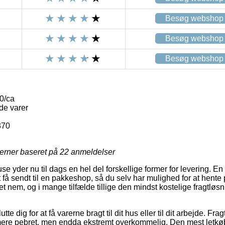
Besøg webshop
Besøg webshop
Besøg webshop
0/ca
de varer
370
jerner baseret på
22
anmeldelser
use yder nu til dags en hel del forskellige former for levering. E
 få sendt til en pakkeshop, så du selv har mulighed for at hente 
 ret nem, og i mange tilfælde tillige den mindst kostelige fragtl
e dig for at få varerne bragt til dit hus eller til dit arbejde. Fra
mere pebret, men endda ekstremt overkommelig. Den mest letkø