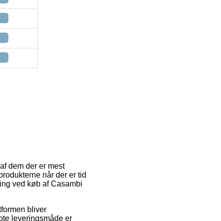
n af dem der er mest
produkterne når der er tid
øsning ved køb af Casambi
gtformen bliver
bte leveringsmåde er