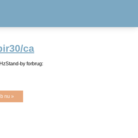
ir30/ca
zStand-by forbrug:
b nu »