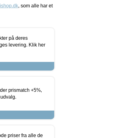
ishop.dk
, som alle har et
ter på deres
es levering. Klik her
yder prismatch +5%,
 udvalg.
de priser fra alle de