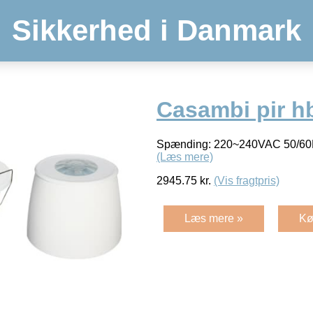
Sikkerhed i Danmark
Casambi pir hb
Spænding: 220~240VAC 50/60H
(Læs mere)
2945.75
kr.
(Vis fragtpris)
Læs mere »
Kø