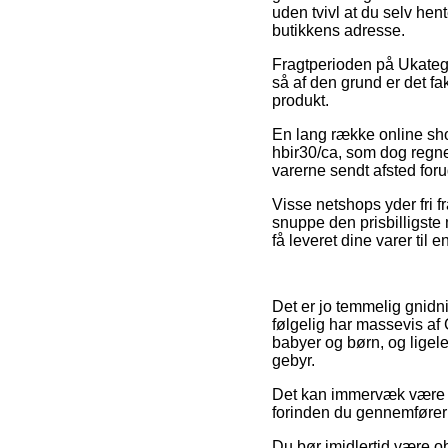
uden tvivl at du selv hen
butikkens adresse.
Fragtperioden på Ukatego
så af den grund er det f
produkt.
En lang række online sho
hbir30/ca, som dog regnes
varerne sendt afsted foru
Visse netshops yder fri 
snuppe den prisbilligste 
få leveret dine varer til 
Det er jo temmelig gnidni
følgelig har massevis af 
babyer og børn, og ligel
gebyr.
Det kan immervæk være lø
forinden du gennemfører 
Du bør imidlertid være ob