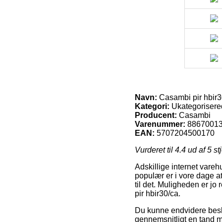
Navn:
Casambi pir hbir3
Kategori:
Ukategorisere
Producent:
Casambi
Varenummer:
8867001
EAN:
5707204500170
Vurderet til
4.4
ud af 5 st
Adskillige internet vareh
populær er i vore dage at
til det. Muligheden er jo
pir hbir30/ca.
Du kunne endvidere beslutt
gennemsnitligt en tand 