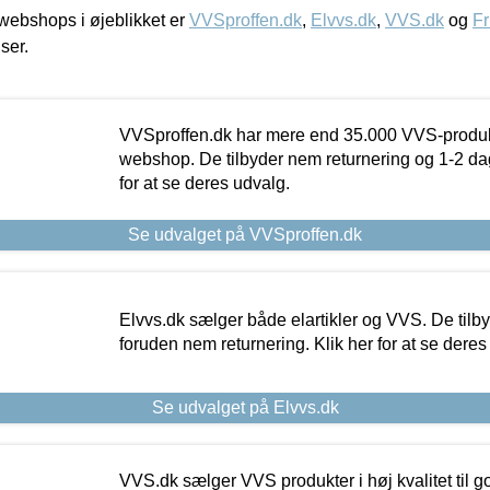
ebshops i øjeblikket er
VVSproffen.dk
,
Elvvs.dk
,
VVS.dk
og
Fr
iser.
VVSproffen.dk har mere end 35.000 VVS-produk
webshop. De tilbyder nem returnering og 1-2 dag
for at se deres udvalg.
Se udvalget på VVSproffen.dk
Elvvs.dk sælger både elartikler og VVS. De tilb
foruden nem returnering. Klik her for at se deres
Se udvalget på Elvvs.dk
VVS.dk sælger VVS produkter i høj kvalitet til go