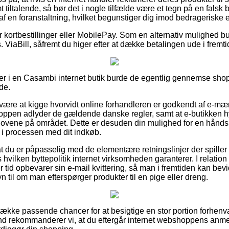
 tiltalende, så bør det i nogle tilfælde være et tegn på en falsk 
f en foranstaltning, hvilket begunstiger dig imod bedrageriske e
for kortbestillinger eller MobilePay. Som en alternativ mulighed
 ViaBill, såfremt du higer efter at dække betalingen ude i fremti
er i en Casambi internet butik burde de egentlig gennemse shop
de.
n være at kigge hvorvidt online forhandleren er godkendt af e-mæ
shoppen adlyder de gældende danske regler, samt at e-butikken 
 i lovene på området. Dette er desuden din mulighed for en hånd
r i processen med dit indkøb.
 du er påpasselig med de elementære retningslinjer der spiller 
hvilken byttepolitik internet virksomheden garanterer. I relation ti
er tid opbevarer sin e-mail kvittering, så man i fremtiden kan b
n til om man efterspørger produkter til en pige eller dreng.
n række passende chancer for at besigtige en stor portion forh
und rekommanderer vi, at du eftergår internet webshoppens anme