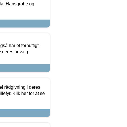
la, Hansgrohe og
så har et fornuftigt
se deres udvalg.
el rådgivning i deres
efyr. Klik her for at se