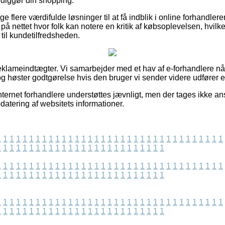
rdiggør din shopping.
ige flere værdifulde løsninger til at få indblik i online forhandl
r på nettet hvor folk kan notere en kritik af købsoplevelsen, hvil
ng til kundetilfredsheden.
reklameindtægter. Vi samarbejder med et hav af e-forhandlere nå
g høster godtgørelse hvis den bruger vi sender videre udfører en
ternet forhandlere understøttes jævnligt, men der tages ikke ansv
datering af websitets informationer.
1
1
1
1
1
1
1
1
1
1
1
1
1
1
1
1
1
1
1
1
1
1
1
1
1
1
1
1
1
1
1
1
1
1
1
1
1
1
1
1
1
1
1
1
1
1
1
1
1
1
1
1
1
1
1
1
1
1
1
1
1
1
1
1
1
1
1
1
1
1
1
1
1
1
1
1
1
1
1
1
1
1
1
1
1
1
1
1
1
1
1
1
1
1
1
1
1
1
1
1
1
1
1
1
1
1
1
1
1
1
1
1
1
1
1
1
1
1
1
1
1
1
1
1
1
1
1
1
1
1
1
1
1
1
1
1
1
1
1
1
1
1
1
1
1
1
1
1
1
1
1
1
1
1
1
1
1
1
1
1
1
1
1
1
1
1
1
1
1
1
1
1
1
1
1
1
1
1
1
1
1
1
1