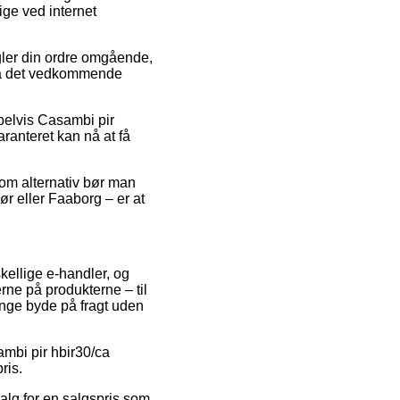
ige ved internet
gler din ordre omgående,
g på det vedkommende
pelvis Casambi pir
aranteret kan nå at få
Som alternativ bør man
ør eller Faaborg – er at
skellige e-handler, og
rne på produkterne – til
ange byde på fragt uden
ambi pir hbir30/ca
ris.
salg for en salgspris som