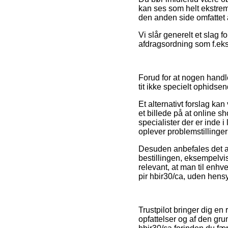
kan ses som helt ekstremt
den anden side omfattet a
Vi slår generelt et slag 
afdragsordning som f.eks.
Forud for at nogen handl
tit ikke specielt ophidsen
Et alternativt forslag ka
et billede på at online 
specialister der er inde
oplever problemstillinge
Desuden anbefales det at
bestillingen, eksempelvis 
relevant, at man til enhv
pir hbir30/ca, uden hensy
Trustpilot bringer dig e
opfattelser og af den gr