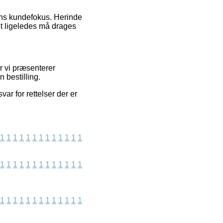
erens kundefokus. Herinde
ket ligeledes må drages
r vi præsenterer
 bestilling.
ar for rettelser der er
1
1
1
1
1
1
1
1
1
1
1
1
1
1
1
1
1
1
1
1
1
1
1
1
1
1
1
1
1
1
1
1
1
1
1
1
1
1
1