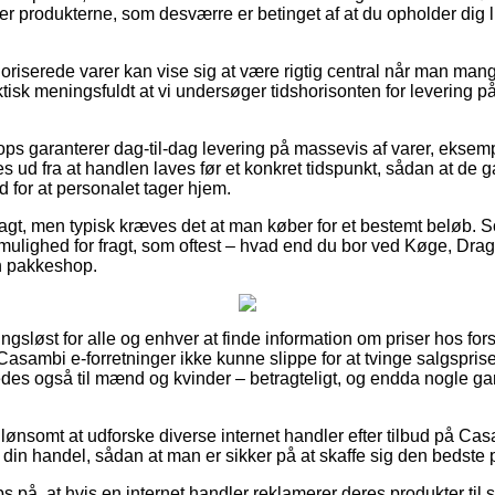
ter produkterne, som desværre er betinget af at du opholder dig l
riserede varer kan vise sig at være rigtig central når man man
aktisk meningsfuldt at vi undersøger tidshorisonten for leverin
ps garanterer dag-til-dag levering på massevis af varer, eksem
 ud fra at handlen laves før et konkret tidspunkt, sådan at de g
d for at personalet tager hjem.
fragt, men typisk kræves det at man køber for et bestemt beløb. 
mulighed for fragt, som oftest – hvad end du bor ved Køge, Drag
en pakkeshop.
ngsløst for alle og enhver at finde information om priser hos for
Casambi e-forretninger ikke kunne slippe for at tvinge salgsprise
edes også til mænd og kvinder – betragteligt, og endda nogle g
nsomt at udforske diverse internet handler efter tilbud på Cas
din handel, sådan at man er sikker på at skaffe sig den bedste p
s på, at hvis en internet handler reklamerer deres produkter til 