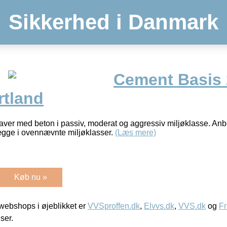
Sikkerhed i Danmark
Cement Basis
rtland
gaver med beton i passiv, moderat og aggressiv miljøklasse. Anbe
ægge i ovennævnte miljøklasser.
(Læs mere)
Køb nu »
ebshops i øjeblikket er
VVSproffen.dk
,
Elvvs.dk
,
VVS.dk
og
Fr
iser.