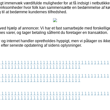
vrigt immervæk værdifulde muligheder for at få indsigt i netbuti
 virksomheder hvor folk kan sammensætte en bedømmelse af køb
 til at bedømme kundernes tilfredshed.
 ved hjælp af annoncer. Vi har et fast samarbejde med forskellige
s varer, og tager betaling såfremt du foretager en transaktion.
 og internet handler opretholdes hyppigt, men vi påtager os ikk
et efter seneste opdatering af sidens oplysninger.
1
1
1
1
1
1
1
1
1
1
1
1
1
1
1
1
1
1
1
1
1
1
1
1
1
1
1
1
1
1
1
1
1
1
1
1
1
1
1
1
1
1
1
1
1
1
1
1
1
1
1
1
1
1
1
1
1
1
1
1
1
1
1
1
1
1
1
1
1
1
1
1
1
1
1
1
1
1
1
1
1
1
1
1
1
1
1
1
1
1
1
1
1
1
1
1
1
1
1
1
1
1
1
1
1
1
1
1
1
1
1
1
1
1
1
1
1
1
1
1
1
1
1
1
1
1
1
1
1
1
1
1
1
1
1
1
1
1
1
1
1
1
1
1
1
1
1
1
1
1
1
1
1
1
1
1
1
1
1
1
1
1
1
1
1
1
1
1
1
1
1
1
1
1
1
1
1
1
1
1
1
1
1