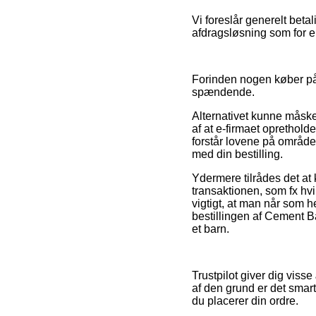
Vi foreslår generelt beta
afdragsløsning som for e
Forinden nogen køber på 
spændende.
Alternativet kunne måske 
af at e-firmaet oprethold
forstår lovene på område
med din bestilling.
Ydermere tilrådes det at
transaktionen, som fx hvi
vigtigt, at man når som h
bestillingen af Cement Ba
et barn.
Trustpilot giver dig viss
af den grund er det smart
du placerer din ordre.