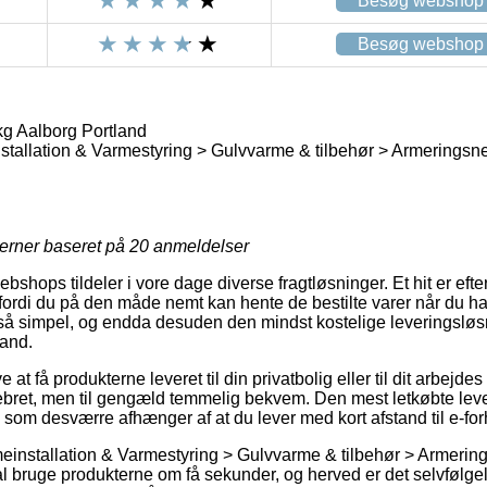
Besøg webshop
Besøg webshop
g Aalborg Portland
tallation & Varmestyring > Gulvvarme & tilbehør > Armeringsnet
jerner baseret på
20
anmeldelser
bshops tildeler i vore dage diverse fragtløsninger. Et hit er efte
fordi du på den måde nemt kan hente de bestilte varer når du ha
 så simpel, og endda desuden den mindst kostelige leveringslø
land.
 at få produkterne leveret til din privatbolig eller til dit arbejde
ebret, men til gengæld temmelig bekvem. Den mest letkøbte lev
n, som desværre afhænger af at du lever med kort afstand til e-f
einstallation & Varmestyring > Gulvvarme & tilbehør > Armering
skal bruge produkterne om få sekunder, og herved er det selvfølg