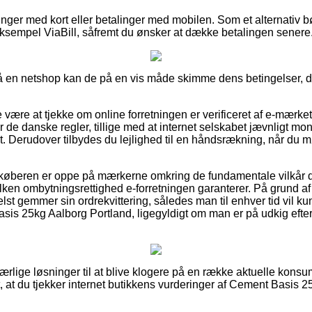
linger med kort eller betalinger med mobilen. Som et alternativ b
ksempel ViaBill, såfremt du ønsker at dække betalingen senere
en netshop kan de på en vis måde skimme dens betingelser, det
være at tjekke om online forretningen er verificeret af e-mærket
er de danske regler, tillige med at internet selskabet jævnligt mon
t. Derudover tilbydes du lejlighed til en håndsrækning, når du
 køberen er oppe på mærkerne omkring de fundamentale vilkår de
lken ombytningsrettighed e-forretningen garanterer. På grund af 
elst gemmer sin ordrekvittering, således man til enhver tid vil 
sis 25kg Aalborg Portland, ligegyldigt om man er på udkig efter 
e ærlige løsninger til at blive klogere på en række aktuelle kon
, at du tjekker internet butikkens vurderinger af Cement Basis 2