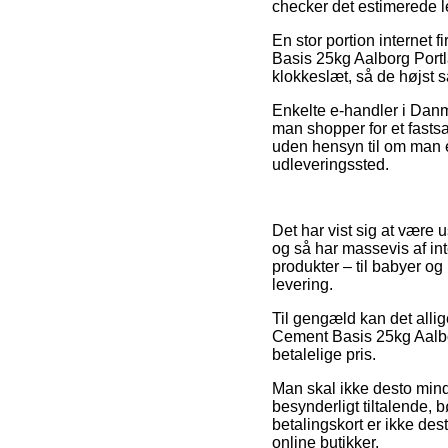
checker det estimerede l
En stor portion internet 
Basis 25kg Aalborg Portl
klokkeslæt, så de højst s
Enkelte e-handler i Danm
man shopper for et fastsa
uden hensyn til om man er 
udleveringssted.
Det har vist sig at være
og så har massevis af in
produkter – til babyer o
levering.
Til gengæld kan det allig
Cement Basis 25kg Aalbo
betalelige pris.
Man skal ikke desto mind
besynderligt tiltalende, 
betalingskort er ikke de
online butikker.