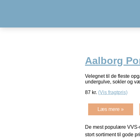
Aalborg Po
Velegnet til de fleste op
undergulve, sokler og v
87
kr.
(Vis fragtpris)
Læs mere »
De mest populære VVS-w
stort sortiment til gode pr