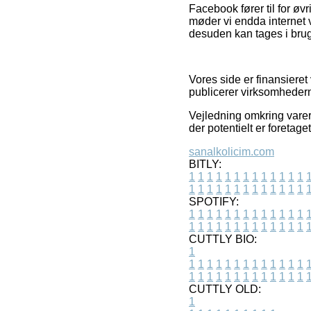
Facebook fører til for ø
møder vi endda internet
desuden kan tages i brug
Vores side er finansieret
publicerer virksomhederne
Vejledning omkring varer
der potentielt er foretag
sanalkolicim.com
BITLY:
1
1
1
1
1
1
1
1
1
1
1
1
1
1
1
1
1
1
1
1
1
1
1
1
1
1
SPOTIFY:
1
1
1
1
1
1
1
1
1
1
1
1
1
1
1
1
1
1
1
1
1
1
1
1
1
1
CUTTLY BIO:
1
1
1
1
1
1
1
1
1
1
1
1
1
1
1
1
1
1
1
1
1
1
1
1
1
1
1
CUTTLY OLD:
1