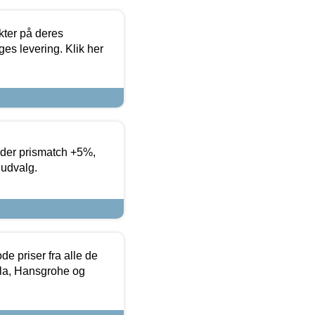
ter på deres
es levering. Klik her
yder prismatch +5%,
 udvalg.
de priser fra alle de
la, Hansgrohe og