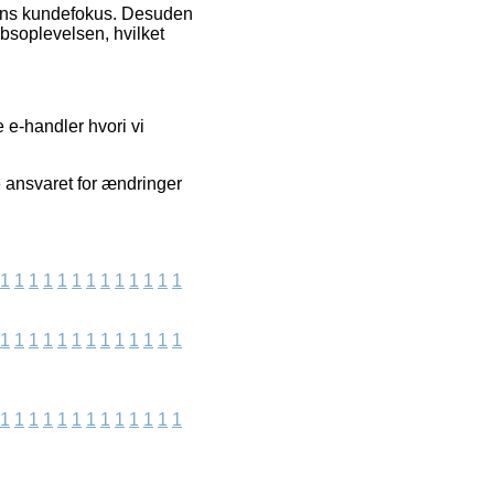
kkens kundefokus. Desuden
soplevelsen, hvilket
 e-handler hvori vi
e ansvaret for ændringer
1
1
1
1
1
1
1
1
1
1
1
1
1
1
1
1
1
1
1
1
1
1
1
1
1
1
1
1
1
1
1
1
1
1
1
1
1
1
1