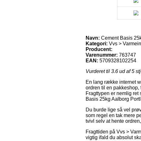
Navn:
Cement Basis 25k
Kategori:
Vvs > Varmeins
Producent:
Varenummer:
763747
EAN:
5709328102254
Vurderet til
3.6
ud af 5 st
En lang række internet we
ordren til en pakkeshop, 
Fragttypen er nemlig ret
Basis 25kg Aalborg Port
Du burde lige så vel prøve
som regel en tak mere p
tvivl selv at hente ordre
Fragttiden på Vvs > Varm
vigtig ifald du absolut 