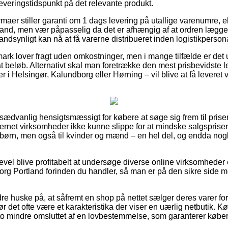
everingstidspunkt på det relevante produkt.
firmaer stiller garanti om 1 dags levering på utallige varenumre
and, men vær påpasselig da det er afhængig af at ordren lægges 
andsynligt kan nå at få varerne distribueret inden logistikperso
ark lover fragt uden omkostninger, men i mange tilfælde er det 
t beløb. Alternativt skal man foretrække den mest prisbevidste l
i Helsingør, Kalundborg eller Hørning – vil blive at få leveret va
 usædvanlig hensigtsmæssigt for købere at søge sig frem til pris
ternet virksomheder ikke kunne slippe for at mindske salgsprise
g børn, men også til kvinder og mænd – en hel del, og endda nogl
evel blive profitabelt at undersøge diverse online virksomheder 
rg Portland forinden du handler, så man er på den sikre side 
re huske på, at såfremt en shop på nettet sælger deres varer fo
bør det ofte være et karakteristika der viser en uærlig netbutik
sto mindre omsluttet af en lovbestemmelse, som garanterer køber