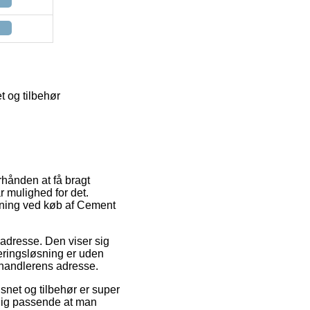
 og tilbehør
rhånden at få bragt
r mulighed for det.
sning ved køb af Cement
s adresse. Den viser sig
eringsløsning er uden
orhandlerens adresse.
snet og tilbehør er super
elig passende at man