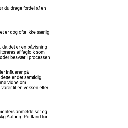
ør du drage fordel af en
.
 er dog ofte ikke særlig
, da det er en påvisning
itoreres af fagfolk som
 møder besvær i processen
r influerer på
dette er det samtidig
kunne vidne om
varer til en voksen eller
sumenters anmeldelser og
5kg Aalborg Portland før