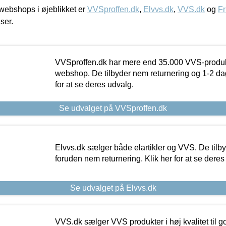
ebshops i øjeblikket er
VVSproffen.dk
,
Elvvs.dk
,
VVS.dk
og
Fr
iser.
VVSproffen.dk har mere end 35.000 VVS-produk
webshop. De tilbyder nem returnering og 1-2 dag
for at se deres udvalg.
Se udvalget på VVSproffen.dk
Elvvs.dk sælger både elartikler og VVS. De tilb
foruden nem returnering. Klik her for at se deres
Se udvalget på Elvvs.dk
VVS.dk sælger VVS produkter i høj kvalitet til go