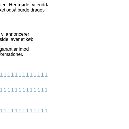
ighed. Her møder vi endda
lket også burde drages
r vi annoncerer
ide laver et køb.
 garantier imod
formationer.
1
1
1
1
1
1
1
1
1
1
1
1
1
1
1
1
1
1
1
1
1
1
1
1
1
1
1
1
1
1
1
1
1
1
1
1
1
1
1