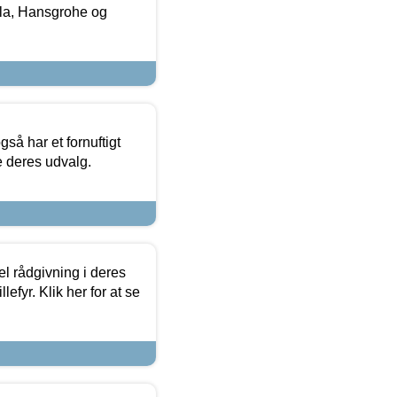
la, Hansgrohe og
så har et fornuftigt
se deres udvalg.
el rådgivning i deres
efyr. Klik her for at se