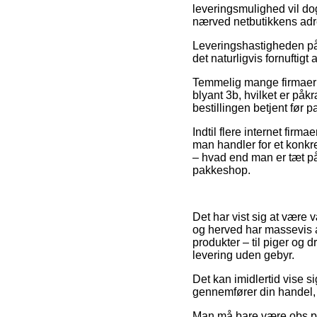
leveringsmulighed vil dog
nærved netbutikkens adr
Leveringshastigheden på 
det naturligvis fornufti
Temmelig mange firmaer 
blyant 3b, hvilket er påkr
bestillingen betjent før
Indtil flere internet fir
man handler for et konkre
– hvad end man er tæt på O
pakkeshop.
Det har vist sig at være
og herved har massevis a
produkter – til piger og
levering uden gebyr.
Det kan imidlertid vise s
gennemfører din handel, 
Man må bare være obs på, 