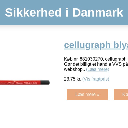
Sikkerhed i Danmark
cellugraph bly
Køb nr. 881030270, cellugraph
Gør det billigt et handle VVS p
webshop..
(Læs mere)
23.75
kr.
(Vis fragtpris)
Læs mere »
Kø