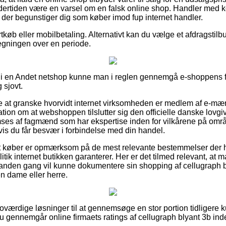
ndertiden være en varsel om en falsk online shop. Handler med k
, der begunstiger dig som køber imod fup internet handler.
rtkøb eller mobilbetaling. Alternativt kan du vælge et afdragstilbud 
regningen over en periode.
 i en Andet netshop kunne man i reglen gennemgå e-shoppens for
 sjovt.
re at granske hvorvidt internet virksomheden er medlem af e-m
ation om at webshoppen tilslutter sig den officielle danske lovgi
ses af fagmænd som har ekspertise inden for vilkårene på områ
 hvis du får besvær i forbindelse med din handel.
 at køber er opmærksom på de mest relevante bestemmelser der h
itik internet butikken garanterer. Her er det tilmed relevant, at 
anden gang vil kunne dokumentere sin shopping af cellugraph b
 en dame eller herre.
 troværdige løsninger til at gennemsøge en stor portion tidligere
 du gennemgår online firmaets ratings af cellugraph blyant 3b ind