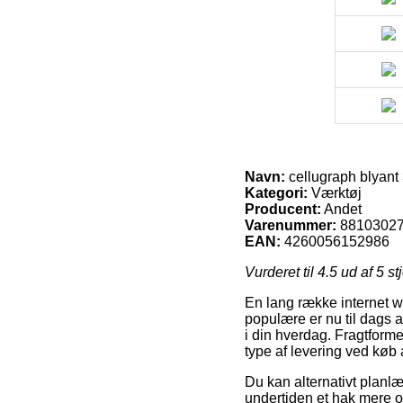
Navn:
cellugraph blyant
Kategori:
Værktøj
Producent:
Andet
Varenummer:
8810302
EAN:
4260056152986
Vurderet til
4.5
ud af 5 st
En lang række internet w
populære er nu til dags a
i din hverdag. Fragtform
type af levering ved køb 
Du kan alternativt planlæ
undertiden et hak mere 