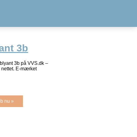
ant 3b
 blyant 3b på VVS.dk –
å nettet. E-mærket
b nu »