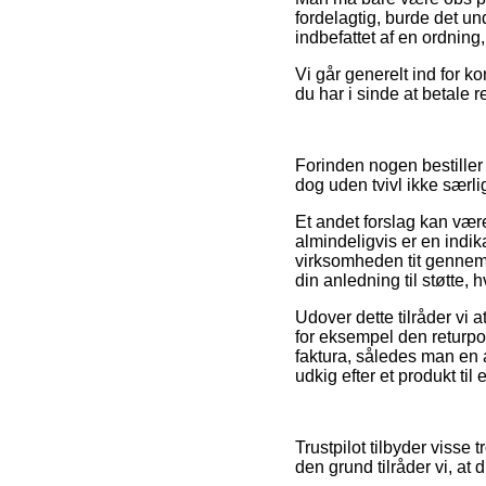
fordelagtig, burde det u
indbefattet af en ordning
Vi går generelt ind for ko
du har i sinde at betale 
Forinden nogen bestiller
dog uden tvivl ikke særlig
Et andet forslag kan væ
almindeligvis er en indik
virksomheden tit gennem
din anledning til støtte,
Udover dette tilråder vi
for eksempel den returpol
faktura, således man en 
udkig efter et produkt til
Trustpilot tilbyder visse
den grund tilråder vi, at