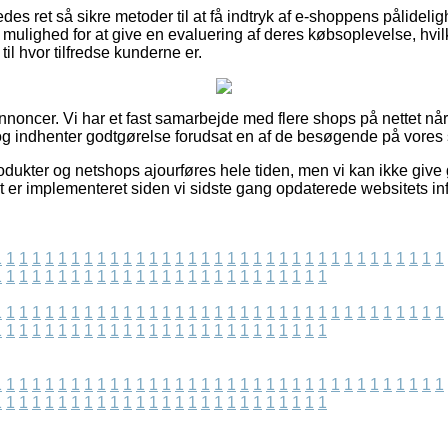
des ret så sikre metoder til at få indtryk af e-shoppens pålidel
mulighed for at give en evaluering af deres købsoplevelse, hvi
ng til hvor tilfredse kunderne er.
nnoncer. Vi har et fast samarbejde med flere shops på nettet nå
g indhenter godtgørelse forudsat en af de besøgende på vores s
odukter og netshops ajourføres hele tiden, men vi kan ikke give
t er implementeret siden vi sidste gang opdaterede websitets in
1
1
1
1
1
1
1
1
1
1
1
1
1
1
1
1
1
1
1
1
1
1
1
1
1
1
1
1
1
1
1
1
1
1
1
1
1
1
1
1
1
1
1
1
1
1
1
1
1
1
1
1
1
1
1
1
1
1
1
1
1
1
1
1
1
1
1
1
1
1
1
1
1
1
1
1
1
1
1
1
1
1
1
1
1
1
1
1
1
1
1
1
1
1
1
1
1
1
1
1
1
1
1
1
1
1
1
1
1
1
1
1
1
1
1
1
1
1
1
1
1
1
1
1
1
1
1
1
1
1
1
1
1
1
1
1
1
1
1
1
1
1
1
1
1
1
1
1
1
1
1
1
1
1
1
1
1
1
1
1
1
1
1
1
1
1
1
1
1
1
1
1
1
1
1
1
1
1
1
1
1
1
1