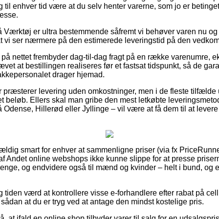
 til enhver tid være at du selv henter varerne, som jo er betinget
esse.
Værktøj er ultra bestemmende såfremt vi behøver varen nu og h
gt at vi ser nærmere på den estimerede leveringstid på den vedk
på nettet frembyder dag-til-dag fragt på en række varenumre, e
ævet at bestillingen realiseres før et fastsat tidspunkt, så de gar
 pakkepersonalet drager hjemad.
maer præsterer levering uden omkostninger, men i de fleste tilfæld
t beløb. Ellers skal man gribe den mest letkøbte leveringsmetode,
dense, Hillerød eller Jyllinge – vil være at få dem til at levere d
 vældig smart for enhver at sammenligne priser (via fx PriceRunn
f Andet online webshops ikke kunne slippe for at presse priser
 drenge, og endvidere også til mænd og kvinder – helt i bund, o
ig tiden værd at kontrollere visse e-forhandlere efter rabat på ce
sådan at du er tryg ved at antage den mindst kostelige pris.
at ifald en online shop tilbyder varer til salg for en udsalgspris 