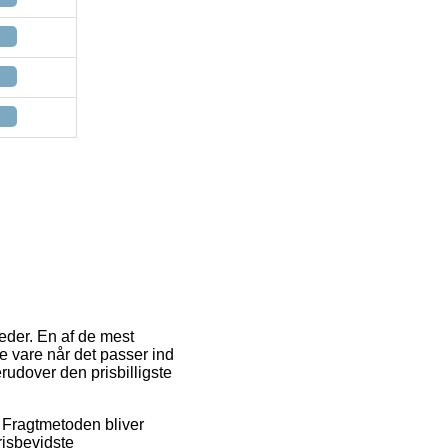
eder. En af de mest
te vare når det passer ind
udover den prisbilligste
r. Fragtmetoden bliver
risbevidste