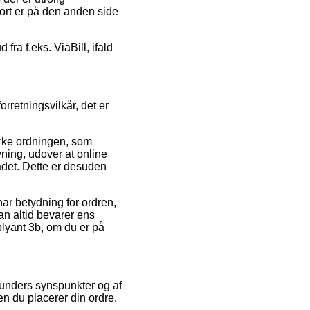
ort er på den anden side
fra f.eks. ViaBill, ifald
retningsvilkår, det er
ærke ordningen, som
vning, udover at online
det. Dette er desuden
ar betydning for ordren,
man altid bevarer ens
lyant 3b, om du er på
 kunders synspunkter og af
en du placerer din ordre.