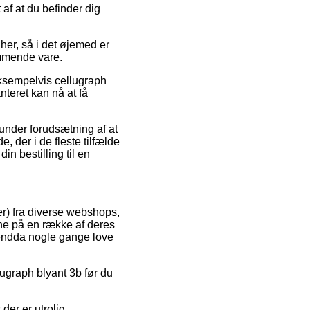
 af at du befinder dig
er, så i det øjemed er
ommende vare.
ksempelvis cellugraph
anteret kan nå at få
e under forudsætning af at
 der i de fleste tilfælde
in bestilling til en
er) fra diverse webshops,
ne på en række af deres
g endda nogle gange love
llugraph blyant 3b før du
der er utrolig