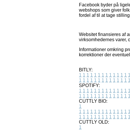
Facebook byder på ligele
webshops som giver folk 
fordel af til at tage stilli
Websitet finansieres af a
virksomhedernes varer, o
Informationer omkring pr
korrektioner der eventuel
BITLY:
1
1
1
1
1
1
1
1
1
1
1
1
1
1
1
1
1
1
1
1
1
1
1
1
1
1
SPOTIFY:
1
1
1
1
1
1
1
1
1
1
1
1
1
1
1
1
1
1
1
1
1
1
1
1
1
1
CUTTLY BIO:
1
1
1
1
1
1
1
1
1
1
1
1
1
1
1
1
1
1
1
1
1
1
1
1
1
1
1
CUTTLY OLD:
1