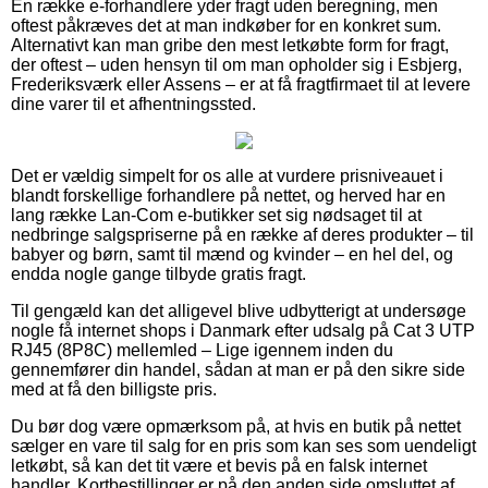
En række e-forhandlere yder fragt uden beregning, men
oftest påkræves det at man indkøber for en konkret sum.
Alternativt kan man gribe den mest letkøbte form for fragt,
der oftest – uden hensyn til om man opholder sig i Esbjerg,
Frederiksværk eller Assens – er at få fragtfirmaet til at levere
dine varer til et afhentningssted.
Det er vældig simpelt for os alle at vurdere prisniveauet i
blandt forskellige forhandlere på nettet, og herved har en
lang række Lan-Com e-butikker set sig nødsaget til at
nedbringe salgspriserne på en række af deres produkter – til
babyer og børn, samt til mænd og kvinder – en hel del, og
endda nogle gange tilbyde gratis fragt.
Til gengæld kan det alligevel blive udbytterigt at undersøge
nogle få internet shops i Danmark efter udsalg på Cat 3 UTP
RJ45 (8P8C) mellemled – Lige igennem inden du
gennemfører din handel, sådan at man er på den sikre side
med at få den billigste pris.
Du bør dog være opmærksom på, at hvis en butik på nettet
sælger en vare til salg for en pris som kan ses som uendeligt
letkøbt, så kan det tit være et bevis på en falsk internet
handler. Kortbestillinger er på den anden side omsluttet af