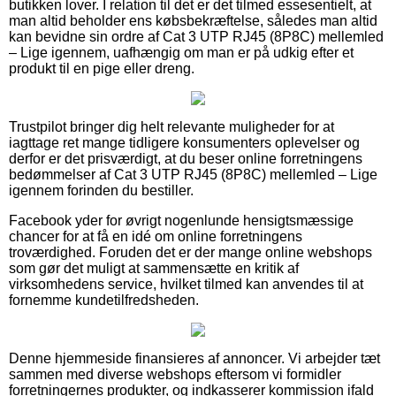
butikken lover. I relation til det er det tilmed essesentielt, at
man altid beholder ens købsbekræftelse, således man altid
kan bevidne sin ordre af Cat 3 UTP RJ45 (8P8C) mellemled
– Lige igennem, uafhængig om man er på udkig efter et
produkt til en pige eller dreng.
Trustpilot bringer dig helt relevante muligheder for at
iagttage ret mange tidligere konsumenters oplevelser og
derfor er det prisværdigt, at du beser online forretningens
bedømmelser af Cat 3 UTP RJ45 (8P8C) mellemled – Lige
igennem forinden du bestiller.
Facebook yder for øvrigt nogenlunde hensigtsmæssige
chancer for at få en idé om online forretningens
troværdighed. Foruden det er der mange online webshops
som gør det muligt at sammensætte en kritik af
virksomhedens service, hvilket tilmed kan anvendes til at
fornemme kundetilfredsheden.
Denne hjemmeside finansieres af annoncer. Vi arbejder tæt
sammen med diverse webshops eftersom vi formidler
forretningernes produkter, og indkasserer kommission ifald