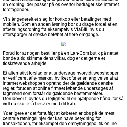
en ordning, der passer på os overfor bedrageriske internet
foretagender.
Vi slår generelt et slag for kortkøb eller betalinger med
mobilen. Som en anden løsning bør du drage fordel af en
afbetalingsordning fra eksempelvis ViaBill, hvis du
efterspørger at dække beløbet af flere omgange.
Forud for at nogen bestiller på en Lan-Com butik på nettet
bør de altid skimme dens vilkår, dog er det gerne et
tidskrævende arbejde.
Et alternativt forslag er at undersøge hvorvidt webshoppen
er verificeret af e-mærket, hvilket ofte er en angivelse af at
internet webshoppen opretholder de gældende danske
regler, foruden at online firmaet løbende undersøges af
fagmænd som forstår de gældende bestemmelser.
Derudover tilbydes du lejlighed til en hjælpende hånd, for så
vidt du skulle få besvær med dit køb.
Yderligere er det fornuftigt at køberen er obs på de mest
centrale retningslinjer der kan have betydning for
transaktionen, for eksempel den ombytningspolitik online