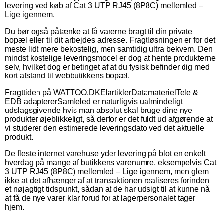
levering ved køb af Cat 3 UTP RJ45 (8P8C) mellemled –
Lige igennem.
Du bør også påtænke at få varerne bragt til din private
bopæl eller til dit arbejdes adresse. Fragtløsningen er for det
meste lidt mere bekostelig, men samtidig ultra bekvem. Den
mindst kostelige leveringsmodel er dog at hente produkterne
selv, hvilket dog er betinget af at du fysisk befinder dig med
kort afstand til webbutikkens bopæl.
Fragttiden på WATTOO.DKElartiklerDatamaterielTele &
EDB adaptererSamleled er naturligvis ualmindeligt
udslagsgivende hvis man absolut skal bruge dine nye
produkter øjeblikkeligt, så derfor er det fuldt ud afgørende at
vi studerer den estimerede leveringsdato ved det aktuelle
produkt.
De fleste internet varehuse yder levering på blot en enkelt
hverdag på mange af butikkens varenumre, eksempelvis Cat
3 UTP RJ45 (8P8C) mellemled – Lige igennem, men glem
ikke at det afhænger af at transaktionen realiseres forinden
et nøjagtigt tidspunkt, sådan at de har udsigt til at kunne nå
at få de nye varer klar forud for at lagerpersonalet tager
hjem.