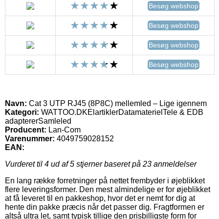
Besøg webshop
Besøg webshop
Besøg webshop
Besøg webshop
Navn:
Cat 3 UTP RJ45 (8P8C) mellemled – Lige igennem
Kategori:
WATTOO.DKElartiklerDatamaterielTele & EDB
adaptererSamleled
Producent:
Lan-Com
Varenummer:
4049759028152
EAN:
Vurderet til
4
ud af 5 stjerner baseret på
23
anmeldelser
En lang række forretninger på nettet frembyder i øjeblikket
flere leveringsformer. Den mest almindelige er for øjeblikket
at få leveret til en pakkeshop, hvor det er nemt for dig at
hente din pakke præcis når det passer dig. Fragtformen er
altså ultra let, samt typisk tillige den prisbilligste form for