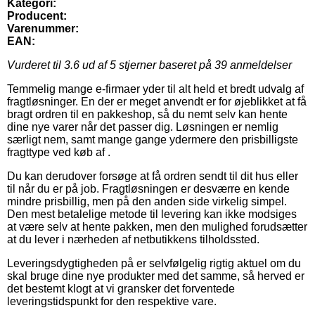
Kategori:
Producent:
Varenummer:
EAN:
Vurderet til
3.6
ud af 5 stjerner baseret på
39
anmeldelser
Temmelig mange e-firmaer yder til alt held et bredt udvalg af
fragtløsninger. En der er meget anvendt er for øjeblikket at få
bragt ordren til en pakkeshop, så du nemt selv kan hente
dine nye varer når det passer dig. Løsningen er nemlig
særligt nem, samt mange gange ydermere den prisbilligste
fragttype ved køb af .
Du kan derudover forsøge at få ordren sendt til dit hus eller
til når du er på job. Fragtløsningen er desværre en kende
mindre prisbillig, men på den anden side virkelig simpel.
Den mest betalelige metode til levering kan ikke modsiges
at være selv at hente pakken, men den mulighed forudsætter
at du lever i nærheden af netbutikkens tilholdssted.
Leveringsdygtigheden på er selvfølgelig rigtig aktuel om du
skal bruge dine nye produkter med det samme, så herved er
det bestemt klogt at vi gransker det forventede
leveringstidspunkt for den respektive vare.