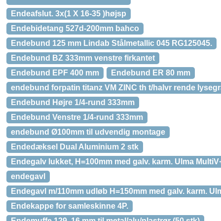
Endeafslut. 3x(1 X 16-35 )højsp
Endebidetang 527d-200mm bahco
Endebund 125 mm Lindab Stålmetallic 045 RG125045.
Endebund BZ 333mm venstre firkantet
Endebund EPF 400 mm
Endebund ER 80 mm
endebund forpatin titanz VM ZINC th t/halvr rende lyseg
Endebund Højre 1/4-rund 333mm
Endebund Venstre 1/4-rund 333mm
endebund Ø100mm til udvendig montage
Endedæksel Dual Aluminium 2 stk
Endegalv lukket, H=100mm med galv. karm. Ulma MultiV
endegavl
Endegavl m/110mm udløb H=150mm med galv. karm. Ulm
Endekappe for samleskinne 4P.
Endemuffe 129, 16 mm til metal/alu/plastrør (50 stk)