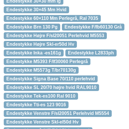
Endestykke 30×30 mm lg
Endestykke 30×45 Mm Hvid
Endestykke 60×110 Mm Perlegrå, Ral 7035
Endestykke Brn 130 Pg
Endestykke F/fb60130 Grå
Endestykke Højre F/sl20051 Perlehvid M5553
Endestykke Højre Skl-er50d Hv
Endestykke Inka -es161g
Endestykke L2833ph
Endestykke M5393 F/lf30060 Perlegrå
Endestykke M5573g T/br70130g
Endestykke Signa Base 70/110 perlehvid
Endestykke SL 20/70 højre hvid RAL9010
Endestykke Tek-es100 Ral 9010
Endestykke Tti-es 123 9016
Endestykke Venstre F/sl20051 Perlehvid M5554
Endestykke Venstre Skl-el50d Hv