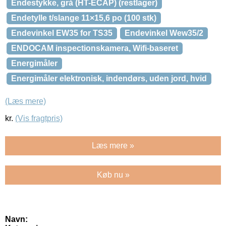
Endestykke, grå (HT-ECAP) (restlager)
Endetylle t/slange 11×15,6 po (100 stk)
Endevinkel EW35 for TS35
Endevinkel Wew35/2
ENDOCAM inspectionskamera, Wifi-baseret
Energimåler
Energimåler elektronisk, indendørs, uden jord, hvid
(Læs mere)
kr.
(Vis fragtpris)
Læs mere »
Køb nu »
Navn: