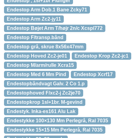
Endestop , 1sl+1br Plunger
Endestop Arm Dob.1 Bane Zcky71
Endestop Arm Zc2-jy11
Endestop Bøjet Arm T/højr 2n/c Xcspl772
Endestop F/transp.bånd
Endestop grå, skrue 8x56x47mm
Endestop Hoved Zc2-je01
Endestop Krop Zc2-jc1
Endestop M/arm/rulle Xcra15
Endestop Med 6 Mm Pind
Endestop Xcrf17
Endestopbåndvagt Galv. 2 Co 1.p
Endestophoved F/xc2-j Zc2je70
Endestopkrop 1sl+1br. M-gevind
Endestyk. Inka-es161 Alu Lak
Endestykke 100×130 Mm Perlegrå, Ral 7035
Endestykke 15×15 Mm Perlegrå, Ral 7035