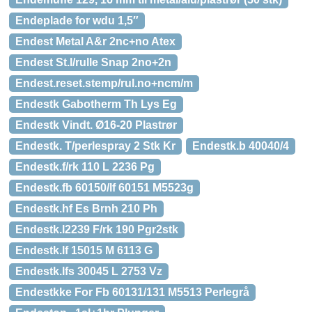
Endeplade for wdu 1,5″
Endest Metal A&r 2nc+no Atex
Endest St.l/rulle Snap 2no+2n
Endest.reset.stemp/rul.no+ncm/m
Endestk Gabotherm Th Lys Eg
Endestk Vindt. Ø16-20 Plastrør
Endestk. T/perlespray 2 Stk Kr
Endestk.b 40040/4
Endestk.f/rk 110 L 2236 Pg
Endestk.fb 60150/lf 60151 M5523g
Endestk.hf Es Brnh 210 Ph
Endestk.l2239 F/rk 190 Pgr2stk
Endestk.lf 15015 M 6113 G
Endestk.lfs 30045 L 2753 Vz
Endestkke For Fb 60131/131 M5513 Perlegrå