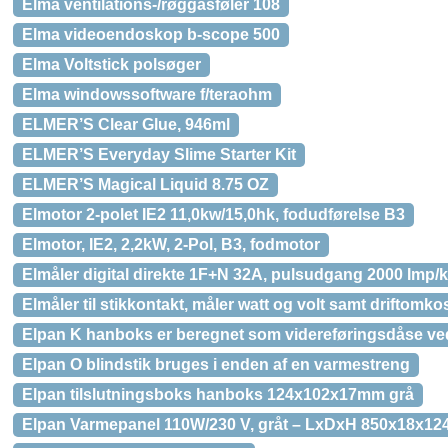
Elma ventilations-/røggasføler 108
Elma videoendoskop b-scope 500
Elma Voltstick polsøger
Elma windowssoftware f/teraohm
ELMER’S Clear Glue, 946ml
ELMER’S Everyday Slime Starter Kit
ELMER’S Magical Liquid 8.75 OZ
Elmotor 2-polet IE2 11,0kw/15,0hk, fodudførelse B3
Elmotor, IE2, 2,2kW, 2-Pol, B3, fodmotor
Elmåler digital direkte 1F+N 32A, pulsudgang 2000 Imp
Elmåler til stikkontakt, måler watt og volt samt driftomk
Elpan K hanboks er beregnet som videreføringsdåse ved
Elpan O blindstik bruges i enden af en varmestreng
Elpan tilslutningsboks hanboks 124x102x17mm grå
Elpan Varmepanel 110W/230 V, gråt – LxDxH 850x18x12