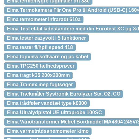
Elma termo/hygro fugtmåler drt 880
Elma Termokamera Flir One Pro til Android (USB-C) 160×
Elma termometer infrarødt 610a
Elma Test el-bil ladestandere med din Eurotest XC og
Elma tester eazyvolt i 5 funktioner
Elma tester fi/hpfi speed 418
Elma topview software og pc kabel
Elma TPG250 tæthedsprøver
Elma tragt k35 200x200mm
Elma Tramex mep fugtsøger
Elma Trækmåler Systronik Eurolyzer Stx, O2, CO
Elma trådføler vandtæt type k0000
Elma Ultralydpistol UE ultraprobe 100SC
Elma Variotransformer Metrel Bordmodel MA4804 245V/
Elma varmetrådsanemometer kimo