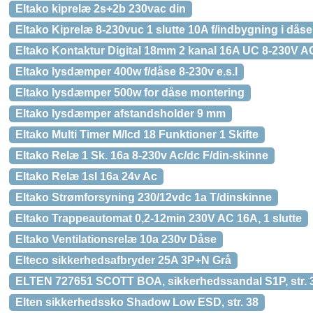
Eltako kiprelæ 2s+2b 230vac din
Eltako Kiprelæ 8-230vuc 1 slutte 10A f/indbygning i dåse
Eltako Kontaktur Digital 18mm 2 kanal 16A UC 8-230V 
Eltako lysdæmper 400w f/dåse 8-230v e.s.l
Eltako lysdæmper 500w for dåse montering
Eltako lysdæmper afstandsholder 9 mm
Eltako Multi Timer M/lcd 18 Funktioner 1 Skifte
Eltako Relæ 1 Sk. 16a 8-230v Ac/dc F/din-skinne
Eltako Relæ 1sl 16a 24v Ac
Eltako Strømforsyning 230/12vdc 1a T/dinskinne
Eltako Trappeautomat 0,2-12min 230V AC 16A, 1 slutte
Eltako Ventilationsrelæ 10a 230v Dåse
Elteco sikkerhedsafbryder 25A 3P+N Grå
ELTEN 727651 SCOTT BOA, sikkerhedssandal S1P, str. 
Elten sikkerhedssko Shadow Low ESD, str. 38