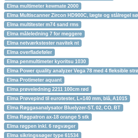
Elma multimeter kewmate 2000
Elma Multiscanner Zircon HD900C, lægte og stålregel s
Elma multitester m74 sand rms
Elma måleledning 7 for meggere
Elma netværkstester navitek nt
Elma overfladeføler
Elma penmultimeter kyoritsu 1030
Elma Power quality analyzer Vega 78 med 4 fleksible st
Elma Protimeter aquant
Elma prøveledning 2211 100cm rød
Elma Prøvepind til eurotester, L=140 mm, blå, A1015
Elma Røggasanalysator Bluelyzer-ST, 02, CO, BT
Elma Røgpatron ax-18 orange 5 stk
Elma røgpen inkl. 6 røgvæger
Elma sikringssøger type 61534