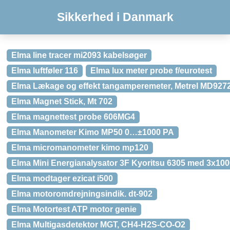
Sikkerhed i Danmark
Elma line tracer mi2093 kabelsøger
Elma luftføler 116
Elma lux meter probe f/eurotest
Elma Lækage og effekt tangamperemeter, Metrel MD927
Elma Magnet Stick, Mt 702
Elma magnettest probe 606MG4
Elma Manometer Kimo MP50 0…±1000 PA
Elma micromanometer kimo mp120
Elma Mini Energianalysator 3F Kyoritsu 6305 med 3x100
Elma modtager ezicat i500
Elma motoromdrejningsindik. dt-902
Elma Motortest ATP motor genie
Elma Multigasdetektor MGT, CH4-H2S-CO-O2