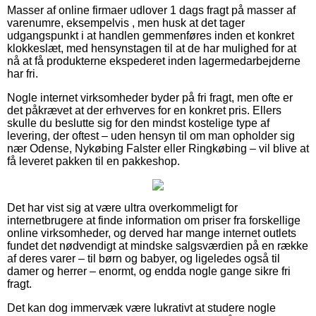
Masser af online firmaer udlover 1 dags fragt på masser af
varenumre, eksempelvis , men husk at det tager
udgangspunkt i at handlen gemmenføres inden et konkret
klokkeslæt, med hensynstagen til at de har mulighed for at
nå at få produkterne ekspederet inden lagermedarbejderne
har fri.
Nogle internet virksomheder byder på fri fragt, men ofte er
det påkrævet at der erhverves for en konkret pris. Ellers
skulle du beslutte sig for den mindst kostelige type af
levering, der oftest – uden hensyn til om man opholder sig
nær Odense, Nykøbing Falster eller Ringkøbing – vil blive at
få leveret pakken til en pakkeshop.
Det har vist sig at være ultra overkommeligt for
internetbrugere at finde information om priser fra forskellige
online virksomheder, og derved har mange internet outlets
fundet det nødvendigt at mindske salgsværdien på en række
af deres varer – til børn og babyer, og ligeledes også til
damer og herrer – enormt, og endda nogle gange sikre fri
fragt.
Det kan dog immervæk være lukrativt at studere nogle