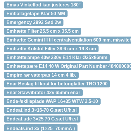
Emas Vinkelfod kan justeres 180°
Emballagetape Klar 50 MM
Emergency 2992 Ssd 2w
Emhætte Filter 25.5 cm x 35.5 cm
Emhætte Gemini III til centralventilation 600 mm, m/switc
Emhætte Kulstof Filter 38.6 cm x 19.8 cm
Emhættelampe 40w 230v E14 Klar Ø25x86mm
Emhættepære E14 40 W Original Part Number 48400000
Empire rør vaterpas 14 cm 4 lib.
Enar Beslag til kost for betonglatter TRO 1200
Enar Stavvibrator 42v 65mm enar
Ende-/skilleplade WAP 16+35 WTW 2.5-10
Endeaf.ind.3×16-70 G.sæt U/h.sl
Endeaf.ude 3×25 70 G.sæt U/h.sl
Endeafs.ind 3x (1×25- 70mmÃ )