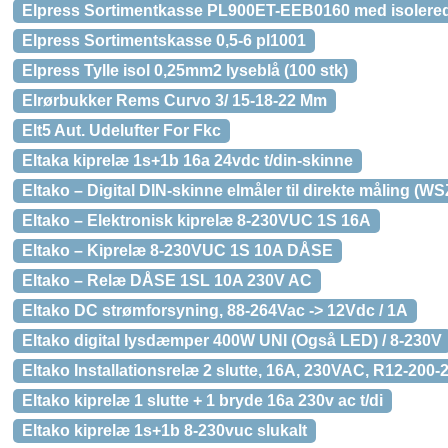
Elpress Sortimentkasse PL900ET-EEB0160 med isolerede
Elpress Sortimentskasse 0,5-6 pl1001
Elpress Tylle isol 0,25mm2 lyseblå (100 stk)
Elrørbukker Rems Curvo 3/ 15-18-22 Mm
Elt5 Aut. Udelufter For Fkc
Eltaka kiprelæ 1s+1b 16a 24vdc t/din-skinne
Eltako – Digital DIN-skinne elmåler til direkte måling (W
Eltako – Elektronisk kiprelæ 8-230VUC 1S 16A
Eltako – Kiprelæ 8-230VUC 1S 10A DÅSE
Eltako – Relæ DÅSE 1SL 10A 230V AC
Eltako DC strømforsyning, 88-264Vac -> 12Vdc / 1A
Eltako digital lysdæmper 400W UNI (Også LED) / 8-230V
Eltako Installationsrelæ 2 slutte, 16A, 230VAC, R12-200-
Eltako kiprelæ 1 slutte + 1 bryde 16a 230v ac t/di
Eltako kiprelæ 1s+1b 8-230vuc slukalt