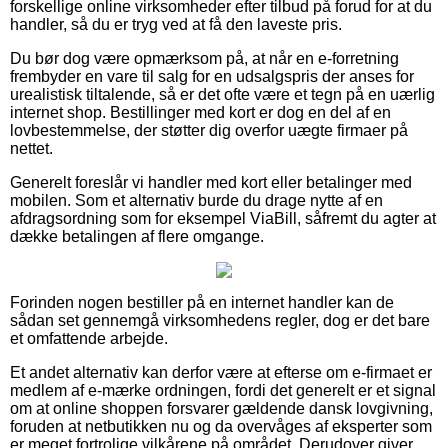
forskellige online virksomheder efter tilbud på forud for at du
handler, så du er tryg ved at få den laveste pris.
Du bør dog være opmærksom på, at når en e-forretning
frembyder en vare til salg for en udsalgspris der anses for
urealistisk tiltalende, så er det ofte være et tegn på en uærlig
internet shop. Bestillinger med kort er dog en del af en
lovbestemmelse, der støtter dig overfor uægte firmaer på
nettet.
Generelt foreslår vi handler med kort eller betalinger med
mobilen. Som et alternativ burde du drage nytte af en
afdragsordning som for eksempel ViaBill, såfremt du agter at
dække betalingen af flere omgange.
Forinden nogen bestiller på en internet handler kan de
sådan set gennemgå virksomhedens regler, dog er det bare
et omfattende arbejde.
Et andet alternativ kan derfor være at efterse om e-firmaet er
medlem af e-mærke ordningen, fordi det generelt er et signal
om at online shoppen forsvarer gældende dansk lovgivning,
foruden at netbutikken nu og da overvåges af eksperter som
er meget fortrolige vilkårene på området. Derudover giver