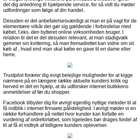
det dig anledning til hjælpende service, for så vidt du møder
udfordringer som følge af din handel.
Desuden er det anbefalelsesværdigt at man er på vagt for de
elementære vilkår der gør sig gældende i forbindelse med
købet, f.eks. den bytteret online virksomheden bruger. I
relation til det er det desuden relevant, at man stadigvæk
gemmer sin kvittering, så man fremadrettet kan vidne om sit
køb af , hvad end man skal købe en gave til en dame eller
herre.
Trustpilot forærer dig evigt belejlige muligheder for at kigge
nærmere på en længere række aktuelle kunders kritik og
herved er det en hjælp, at du udforsker internet butikkens
anmeldelser af før du shopper.
Facebook tilbyder dig for øvrigt egentlig nyttige metoder til at
få indblik i internet firmaets pålidelighed. I øvrigt møder vi en
række forhandlere på nettet hvor kunder kan forfatte en
vurdering af ordreforløbet, som ligeledes bør drages fordel af
til at få et indtryk af tidligere kunders oplevelser.