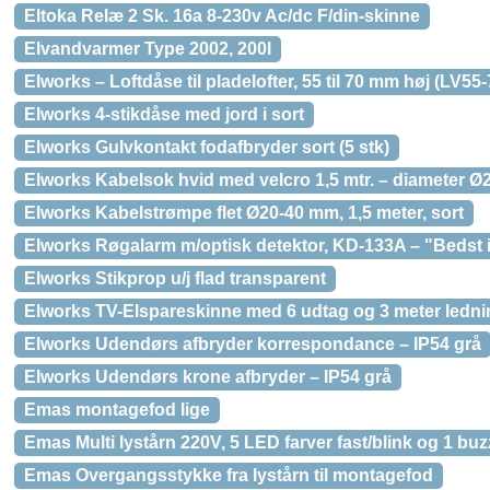
Eltoka Relæ 2 Sk. 16a 8-230v Ac/dc F/din-skinne
Elvandvarmer Type 2002, 200l
Elworks – Loftdåse til pladelofter, 55 til 70 mm høj (LV55-
Elworks 4-stikdåse med jord i sort
Elworks Gulvkontakt fodafbryder sort (5 stk)
Elworks Kabelsok hvid med velcro 1,5 mtr. – diameter Ø
Elworks Kabelstrømpe flet Ø20-40 mm, 1,5 meter, sort
Elworks Røgalarm m/optisk detektor, KD-133A – "Bedst 
Elworks Stikprop u/j flad transparent
Elworks TV-Elspareskinne med 6 udtag og 3 meter lednin
Elworks Udendørs afbryder korrespondance – IP54 grå
Elworks Udendørs krone afbryder – IP54 grå
Emas montagefod lige
Emas Multi lystårn 220V, 5 LED farver fast/blink og 1 buz
Emas Overgangsstykke fra lystårn til montagefod