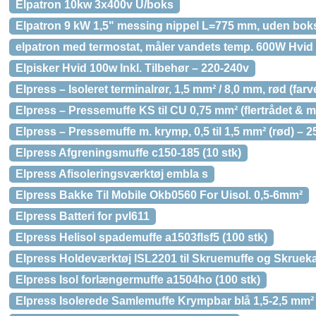
Elpatron 10kw 3x400v U/boks
Elpatron 9 kW 1,5" messing nippel L=775 mm, uden bok
elpatron med termostat, måler vandets temp. 600W Hvid
Elpisker Hvid 100w Inkl. Tilbehør – 220-240v
Elpress – Isoleret terminalrør, 1,5 mm² / 8,0 mm, rød (fa
Elpress – Pressemuffe KS til CU 0,75 mm² (flertrådet & m
Elpress – Pressemuffe m. krymp, 0,5 til 1,5 mm² (rød) – 2
Elpress Afgreningsmuffe c150-185 (10 stk)
Elpress Afisoleringsværktøj embla s
Elpress Bakke Til Mobile Okb0560 For Uisol. 0,5-6mm²
Elpress Batteri for pvl611
Elpress Helisol spademuffe a1503flsf5 (100 stk)
Elpress Holdeværktøj ISL2201 til Skruemuffe og Skruek
Elpress Isol forlængermuffe a1504ho (100 stk)
Elpress Isolerede Samlemuffe Krympbar blå 1,5-2,5 m