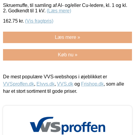
Skruemuffe, til samling af Al- og/eller Cu-ledere, kl. 1 og kl.
2. Godkendt til 1 kV.
(Læs mere)
162.75
kr.
(Vis fragtpris)
Læs mere »
Køb nu »
De mest populære VVS-webshops i øjeblikket er
VVSproffen.dk
,
Elvvs.dk
,
VVS.dk
og
Frishop.dk
, som alle
har et stort sortiment til gode priser.