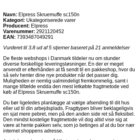
Navn:
Elpress Skruemuffe sc150n
Kategori:
Ukategoriserede varer
Producent:
Elpress
Varenummer:
2921120452
EAN:
7393487049291
Vurderet til
3.8
ud af 5 stjerner baseret på
21
anmeldelser
De fleste webshops i Danmark tildeler nu om stunder
diverse forskellige leveringsløsninger. En der er meget
anvendt er efterhånden at få sendt til en pakkeshop, hvor du
så selv henter dine nye produkter når det passer dig.
Muligheden er nemlig ualmindeligt fremkommelig, samt i
mange tilfælde endda den mest letkøbte fragtmetode ved
køb af Elpress Skruemuffe sc150n.
Du bør ligeledes planlægge at vælge afsending til dit hus
eller ud til din arbejdsplads. Fragttypen bliver beklageligvis
en sjat mere pebret, men på den anden side ret så fleksibel.
Den mindst kostelige fragtmetode vil dog altid vise sig at
være at hente pakken selv, som jo betinges af at du bor nær
internet shoppens adresse.