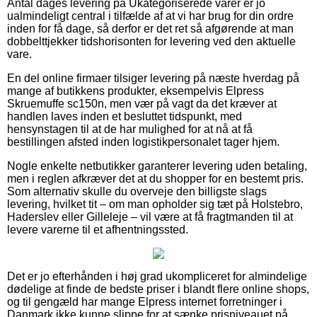
Antal dages levering på Ukategoriserede varer er jo
ualmindeligt central i tilfælde af at vi har brug for din ordre
inden for få dage, så derfor er det ret så afgørende at man
dobbelttjekker tidshorisonten for levering ved den aktuelle
vare.
En del online firmaer tilsiger levering på næste hverdag på
mange af butikkens produkter, eksempelvis Elpress
Skruemuffe sc150n, men vær på vagt da det kræver at
handlen laves inden et besluttet tidspunkt, med
hensynstagen til at de har mulighed for at nå at få
bestillingen afsted inden logistikpersonalet tager hjem.
Nogle enkelte netbutikker garanterer levering uden betaling,
men i reglen afkræver det at du shopper for en bestemt pris.
Som alternativ skulle du overveje den billigste slags
levering, hvilket tit – om man opholder sig tæt på Holstebro,
Haderslev eller Gilleleje – vil være at få fragtmanden til at
levere varerne til et afhentningssted.
Det er jo efterhånden i høj grad ukompliceret for almindelige
dødelige at finde de bedste priser i blandt flere online shops,
og til gengæld har mange Elpress internet forretninger i
Danmark ikke kunne slippe for at sænke prisniveauet på