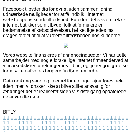
Facebook tilbyder dig for øvrigt uden sammenligning
udmærkede muligheder for at få indblik i internet
webshoppens kundetilfredshed. Foruden det ses en række
internet butikker som tilbyder folk at formulere en
bedømmelse af købsoplevelsen, hvilket ligeledes må
drages fordel af til at vurdere tilfredsheden hos kunderne.
Vores website finansieres af annonceindtægter. Vi har tætte
samarbejder med nogle forskellige internet firmaer derved at
vi markedsfører forretningernes tilbud, og tjener godtgørelse
forudsat en af vores brugere fuldfører en ordre.
Data omkring varer og internet forretninger ajourføres hele
tiden, men vi ønsker ikke at blive stillet ansvarlig for
ændringer der er realiseret siden vi sidste gang opdaterede
de anvendte data.
BITLY:
1
1
1
1
1
1
1
1
1
1
1
1
1
1
1
1
1
1
1
1
1
1
1
1
1
1
1
1
1
1
1
1
1
1
1
1
1
1
1
1
1
1
1
1
1
1
1
1
1
1
1
1
1
1
1
1
1
1
1
1
1
1
1
1
1
1
1
1
1
1
1
1
1
1
1
1
1
1
1
1
1
1
1
1
1
1
1
1
1
1
1
1
1
1
1
1
1
1
1