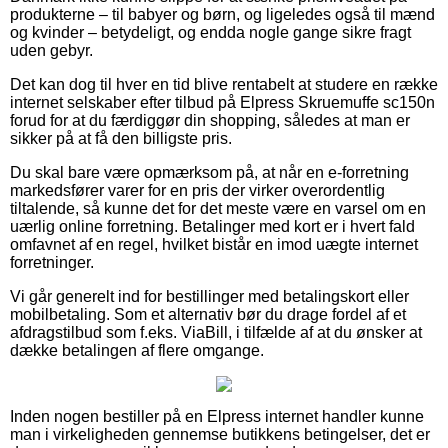
produkterne – til babyer og børn, og ligeledes også til mænd
og kvinder – betydeligt, og endda nogle gange sikre fragt
uden gebyr.
Det kan dog til hver en tid blive rentabelt at studere en række
internet selskaber efter tilbud på Elpress Skruemuffe sc150n
forud for at du færdiggør din shopping, således at man er
sikker på at få den billigste pris.
Du skal bare være opmærksom på, at når en e-forretning
markedsfører varer for en pris der virker overordentlig
tiltalende, så kunne det for det meste være en varsel om en
uærlig online forretning. Betalinger med kort er i hvert fald
omfavnet af en regel, hvilket bistår en imod uægte internet
forretninger.
Vi går generelt ind for bestillinger med betalingskort eller
mobilbetaling. Som et alternativ bør du drage fordel af et
afdragstilbud som f.eks. ViaBill, i tilfælde af at du ønsker at
dække betalingen af flere omgange.
Inden nogen bestiller på en Elpress internet handler kunne
man i virkeligheden gennemse butikkens betingelser, det er